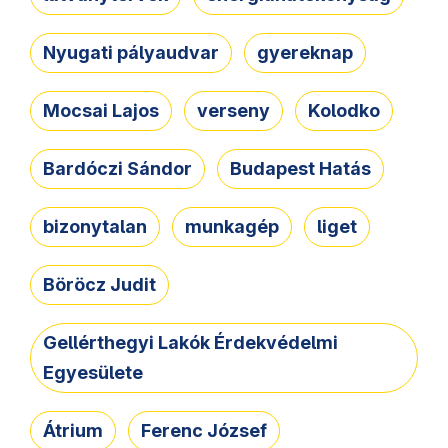
Nyugati pályaudvar
gyereknap
Mocsai Lajos
verseny
Kolodko
Bardóczi Sándor
Budapest Hatás
bizonytalan
munkagép
liget
Böröcz Judit
Gellérthegyi Lakók Érdekvédelmi
Egyesülete
Átrium
Ferenc József