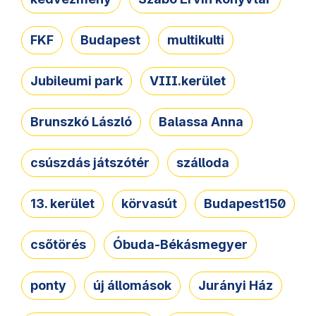
FKF
Budapest
multikulti
Jubileumi park
VIII.kerület
Brunszkó László
Balassa Anna
csúszdás játszótér
szálloda
13. kerület
körvasút
Budapest150
csőtörés
Óbuda-Békásmegyer
ponty
új állomások
Jurányi Ház