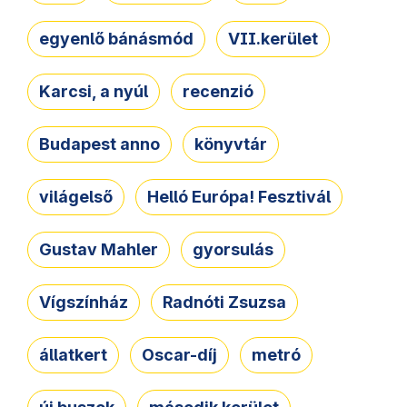
egyenlő bánásmód
VII.kerület
Karcsi, a nyúl
recenzió
Budapest anno
könyvtár
világelső
Helló Európa! Fesztivál
Gustav Mahler
gyorsulás
Vígszínház
Radnóti Zsuzsa
állatkert
Oscar-díj
metró