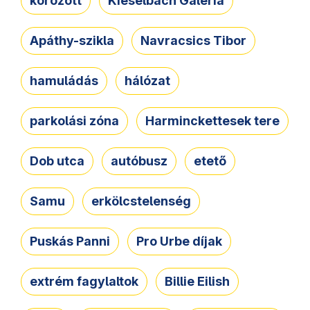
körözött
Kieselbach Galéria
Apáthy-szikla
Navracsics Tibor
hamuládás
hálózat
parkolási zóna
Harminckettesek tere
Dob utca
autóbusz
etető
Samu
erkölcstelenség
Puskás Panni
Pro Urbe díjak
extrém fagylaltok
Billie Eilish