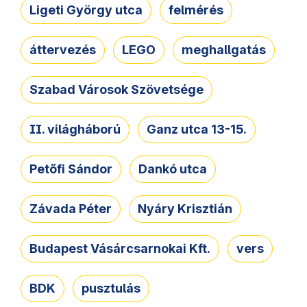
Ligeti György utca
felmérés
áttervezés
LEGO
meghallgatás
Szabad Városok Szövetsége
II. világháború
Ganz utca 13-15.
Petőfi Sándor
Dankó utca
Závada Péter
Nyáry Krisztián
Budapest Vásárcsarnokai Kft.
vers
BDK
pusztulás