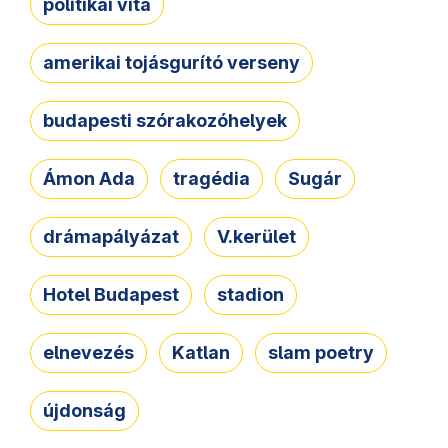
politikai vita
amerikai tojásgurító verseny
budapesti szórakozóhelyek
Ámon Ada
tragédia
Sugár
drámapályázat
V.kerület
Hotel Budapest
stadion
elnevezés
Katlan
slam poetry
újdonság