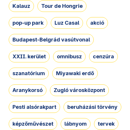
Kalauz
Tour de Hongrie
pop-up park
Luz Casal
akció
Budapest-Belgrád vasútvonal
XXII. kerület
omnibusz
cenzúra
szanatórium
Miyawaki erdő
Aranykorsó
Zugló városközpont
Pesti alsórakpart
beruházási törvény
képzőművészet
lábnyom
tervek