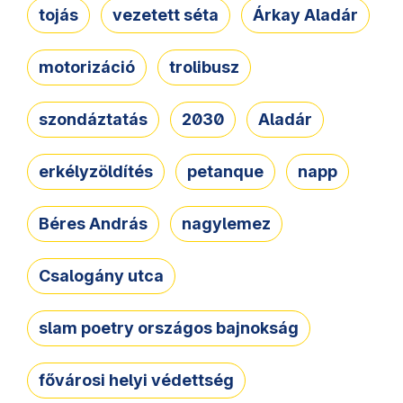
tojás
vezetett séta
Árkay Aladár
motorizáció
trolibusz
szondáztatás
2030
Aladár
erkélyzöldítés
petanque
napp
Béres András
nagylemez
Csalogány utca
slam poetry országos bajnokság
fővárosi helyi védettség