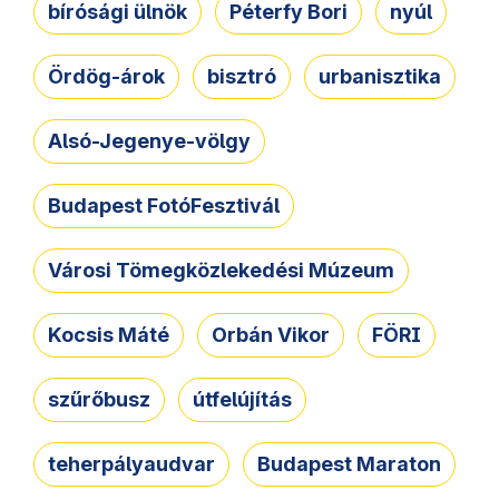
bírósági ülnök
Péterfy Bori
nyúl
Ördög-árok
bisztró
urbanisztika
Alsó-Jegenye-völgy
Budapest FotóFesztivál
Városi Tömegközlekedési Múzeum
Kocsis Máté
Orbán Vikor
FÖRI
szűrőbusz
útfelújítás
teherpályaudvar
Budapest Maraton