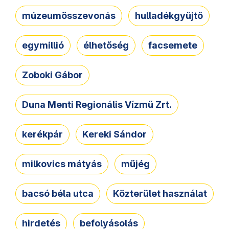
múzeumösszevonás
hulladékgyűjtő
egymillió
élhetőség
facsemete
Zoboki Gábor
Duna Menti Regionális Vízmű Zrt.
kerékpár
Kereki Sándor
milkovics mátyás
műjég
bacsó béla utca
Közterület használat
hirdetés
befolyásolás