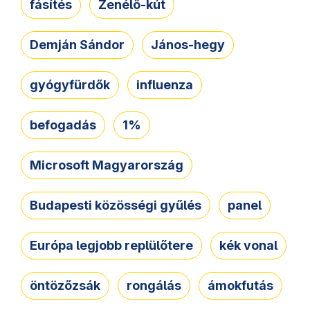
fásítés
Zenélő-kút
Demján Sándor
János-hegy
gyógyfürdők
influenza
befogadás
1%
Microsoft Magyarország
Budapesti közösségi gyűlés
panel
Európa legjobb replülőtere
kék vonal
öntözőzsák
rongálás
ámokfutás