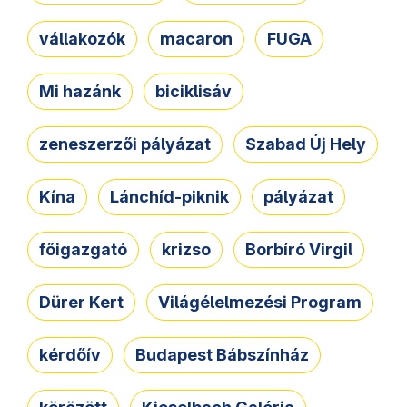
vállakozók
macaron
FUGA
Mi hazánk
biciklisáv
zeneszerzői pályázat
Szabad Új Hely
Kína
Lánchíd-piknik
pályázat
főigazgató
krizso
Borbíró Virgil
Dürer Kert
Világélelmezési Program
kérdőív
Budapest Bábszínház