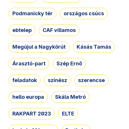
Podmanicky tér
országos csúcs
ebtelep
CAF villamos
Megújul a Nagykörút
Kásás Tamás
Árasztó-part
Szép Ernő
feladatok
színész
szerencse
hello europa
Skála Metró
RAKPART 2023
ELTE