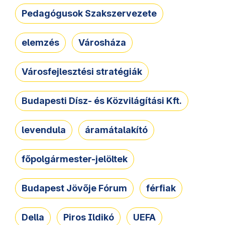
Pedagógusok Szakszervezete
elemzés
Városháza
Városfejlesztési stratégiák
Budapesti Dísz- és Közvilágítási Kft.
levendula
áramátalakító
főpolgármester-jelöltek
Budapest Jövője Fórum
férfiak
Della
Piros Ildikó
UEFA