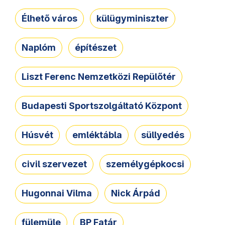
Élhető város
külügyminiszter
Naplóm
építészet
Liszt Ferenc Nemzetközi Repülőtér
Budapesti Sportszolgáltató Központ
Húsvét
emléktábla
süllyedés
civil szervezet
személygépkocsi
Hugonnai Vilma
Nick Árpád
fülemüle
BP Fatár