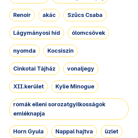
Renoir
akác
Szűcs Csaba
Lágymányosi híd
ólomcsövek
nyomda
Kocsiszín
Cinkotai Tájház
vonaljegy
XII.kerület
Kylie Minogue
romák elleni sorozatgyilkosságok
emléknapja
Horn Gyula
Nappal hajtva
üzlet