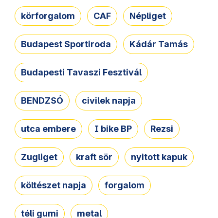
körforgalom
CAF
Népliget
Budapest Sportiroda
Kádár Tamás
Budapesti Tavaszi Fesztivál
BENDZSÓ
civilek napja
utca embere
I bike BP
Rezsi
Zugliget
kraft sör
nyitott kapuk
költészet napja
forgalom
téli gumi
metal