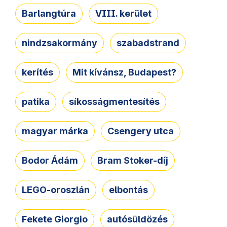
Barlangtúra
VIII. kerület
nindzsakormány
szabadstrand
kerítés
Mit kívánsz, Budapest?
patika
síkosságmentesítés
magyar márka
Csengery utca
Bodor Ádám
Bram Stoker-díj
LEGO-oroszlán
elbontás
Fekete Giorgio
autósüldözés