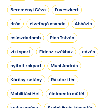
Bereményi Géza
Füvészkert
drón
élvefogó csapda
Abbázia
csúszdadomb
Pion István
vízi sport
Fidesz-székház
edzés
nyitott rakpart
Muhi András
Kőrösy-sétány
Rákóczi tér
Mobilitási Hét
életmentő műtét
kedvezmény
Szabó Ervin könyvtár