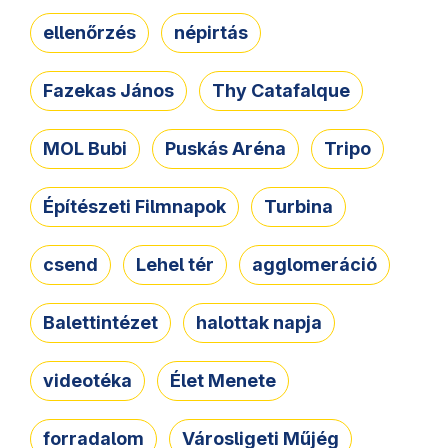
ellenőrzés
népirtás
Fazekas János
Thy Catafalque
MOL Bubi
Puskás Aréna
Tripo
Építészeti Filmnapok
Turbina
csend
Lehel tér
agglomeráció
Balettintézet
halottak napja
videotéka
Élet Menete
forradalom
Városligeti Műjég