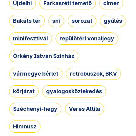
Újdelhi
Farkasréti temető
címer
Bakáts tér
sni
sorozat
gyűlés
minifesztivál
repülőtéri vonaljegy
Örkény István Színház
vármegye bérlet
retrobuszok, BKV
körjárat
gyalogosközlekedés
Széchenyi-hegy
Veres Attila
Himnusz