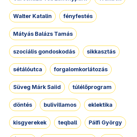
Walter Katalin
fényfestés
Mátyás Balázs Tamás
szociális gondoskodás
sikkasztás
sétálóutca
forgalomkorlátozás
Süveg Márk Saiid
túlélőprogram
döntés
bulivillamos
eklektika
kisgyerekek
teqball
Pálfi György