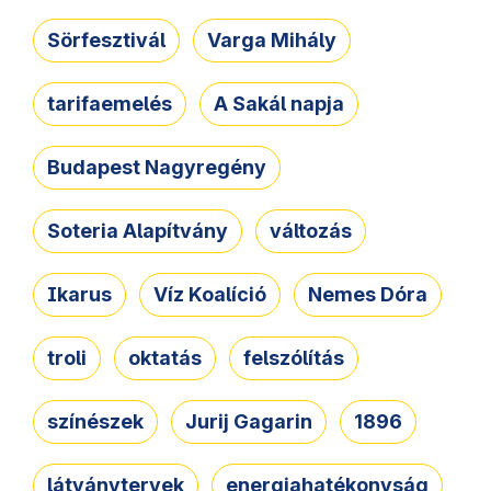
Sörfesztivál
Varga Mihály
tarifaemelés
A Sakál napja
Budapest Nagyregény
Soteria Alapítvány
változás
Ikarus
Víz Koalíció
Nemes Dóra
troli
oktatás
felszólítás
színészek
Jurij Gagarin
1896
látványtervek
energiahatékonyság