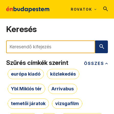
ROVATOK
Keresés
Keresés
Szűrés címkék szerint
ÖSSZES
európa kiadó
közlekedés
Ybl Miklós tér
Arrivabus
temetői járatok
vizsgafilm