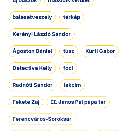
új buszok
második kerület
balesetveszély
térkép
Kerényi László Sándor
Ágoston Dániel
túsz
Kürti Gábor
Detective Kelly
foci
Radnóti Sándor
lakcím
Fekete Zaj
II. János Pál pápa tér
Ferencváros-Soroksár