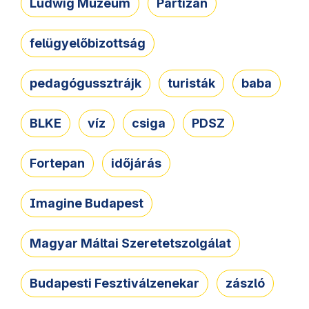
Ludwig Múzeum
Partizán
felügyelőbizottság
pedagógussztrájk
turisták
baba
BLKE
víz
csiga
PDSZ
Fortepan
időjárás
Imagine Budapest
Magyar Máltai Szeretetszolgálat
Budapesti Fesztiválzenekar
zászló