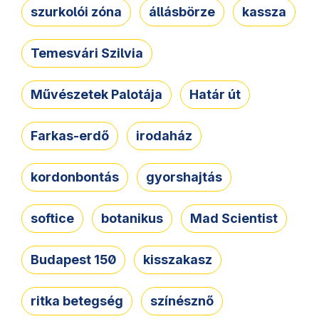
szurkolói zóna
állásbörze
kassza
Temesvári Szilvia
Művészetek Palotája
Határ út
Farkas-erdő
irodaház
kordonbontás
gyorshajtás
softice
botanikus
Mad Scientist
Budapest 150
kisszakasz
ritka betegség
színésznő