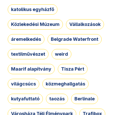
katolikus egyházfő
Közlekedési Múzeum
Vállalkozások
áremelkedés
Belgrade Waterfront
textilművészet
weird
Maarif alapítvány
Tisza Pért
világcsúcs
közmeghallgatás
kutyafuttató
taozás
Berlinale
Városháza Téli Élménypark
Trafibox