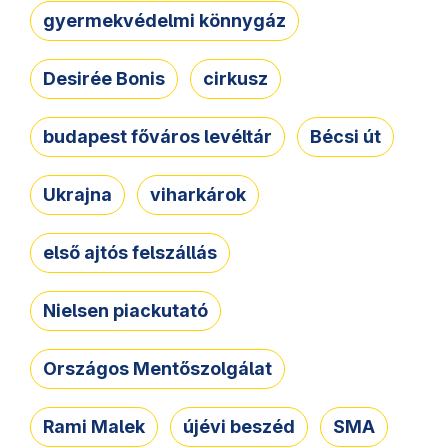
gyermekvédelmi könnygáz
Desirée Bonis
cirkusz
budapest főváros levéltár
Bécsi út
Ukrajna
viharkárok
első ajtós felszállás
Nielsen piackutató
Országos Mentőszolgálat
Rami Malek
újévi beszéd
SMA