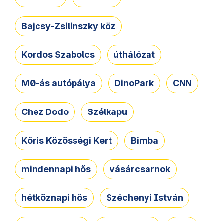
Bajcsy-Zsilinszky köz
Kordos Szabolcs
úthálózat
M0-ás autópálya
DinoPark
CNN
Chez Dodo
Szélkapu
Kőris Közösségi Kert
Bimba
mindennapi hős
vásárcsarnok
hétköznapi hős
Széchenyi István