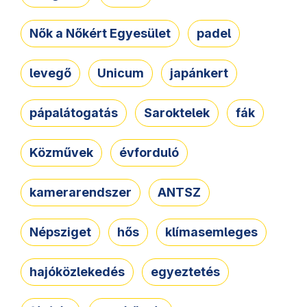
Nők a Nőkért Egyesület
padel
levegő
Unicum
japánkert
pápalátogatás
Saroktelek
fák
Közművek
évforduló
kamerarendszer
ANTSZ
Népsziget
hős
klímasemleges
hajóközlekedés
egyeztetés