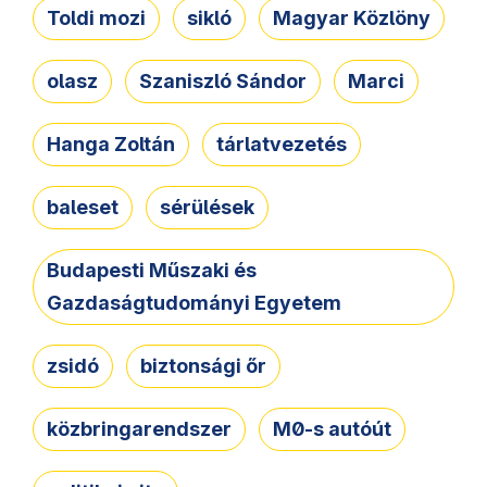
Toldi mozi
sikló
Magyar Közlöny
olasz
Szaniszló Sándor
Marci
Hanga Zoltán
tárlatvezetés
baleset
sérülések
Budapesti Műszaki és
Gazdaságtudományi Egyetem
zsidó
biztonsági őr
közbringarendszer
M0-s autóút