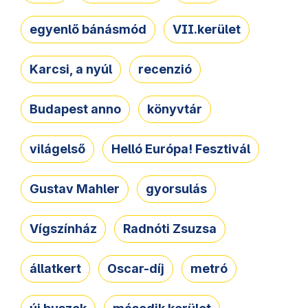
egyenlő bánásmód
VII.kerület
Karcsi, a nyúl
recenzió
Budapest anno
könyvtár
világelső
Helló Európa! Fesztivál
Gustav Mahler
gyorsulás
Vígszínház
Radnóti Zsuzsa
állatkert
Oscar-díj
metró