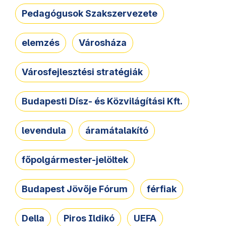
Pedagógusok Szakszervezete
elemzés
Városháza
Városfejlesztési stratégiák
Budapesti Dísz- és Közvilágítási Kft.
levendula
áramátalakító
főpolgármester-jelöltek
Budapest Jövője Fórum
férfiak
Della
Piros Ildikó
UEFA