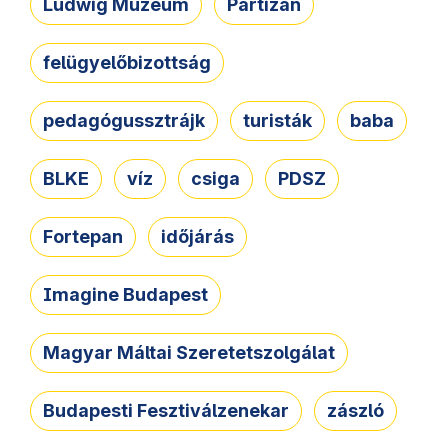
Ludwig Múzeum
Partizán
felügyelőbizottság
pedagógussztrájk
turisták
baba
BLKE
víz
csiga
PDSZ
Fortepan
időjárás
Imagine Budapest
Magyar Máltai Szeretetszolgálat
Budapesti Fesztiválzenekar
zászló