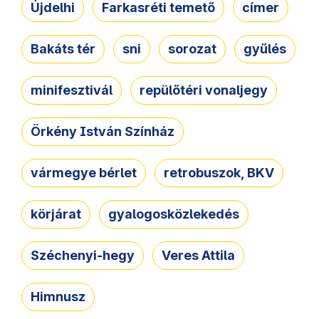
Újdelhi
Farkasréti temető
címer
Bakáts tér
sni
sorozat
gyűlés
minifesztivál
repülőtéri vonaljegy
Örkény István Színház
vármegye bérlet
retrobuszok, BKV
körjárat
gyalogosközlekedés
Széchenyi-hegy
Veres Attila
Himnusz