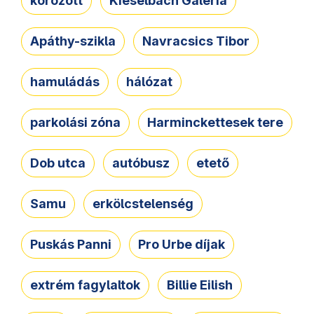
körözött
Kieselbach Galéria
Apáthy-szikla
Navracsics Tibor
hamuládás
hálózat
parkolási zóna
Harminckettesek tere
Dob utca
autóbusz
etető
Samu
erkölcstelenség
Puskás Panni
Pro Urbe díjak
extrém fagylaltok
Billie Eilish