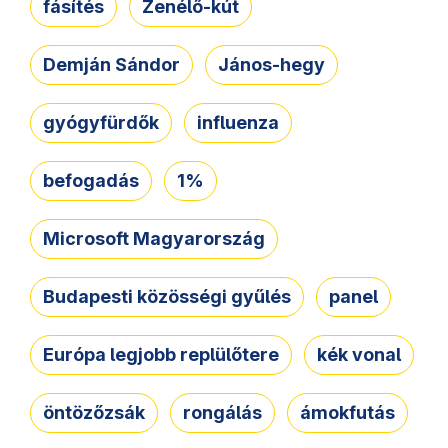
fásítés
Zenélő-kút
Demján Sándor
János-hegy
gyógyfürdők
influenza
befogadás
1%
Microsoft Magyarország
Budapesti közösségi gyűlés
panel
Európa legjobb replülőtere
kék vonal
öntözőzsák
rongálás
ámokfutás