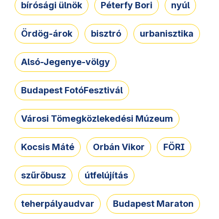
bírósági ülnök
Péterfy Bori
nyúl
Ördög-árok
bisztró
urbanisztika
Alsó-Jegenye-völgy
Budapest FotóFesztivál
Városi Tömegközlekedési Múzeum
Kocsis Máté
Orbán Vikor
FÖRI
szűrőbusz
útfelújítás
teherpályaudvar
Budapest Maraton