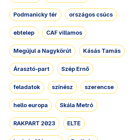
Podmanicky tér
országos csúcs
ebtelep
CAF villamos
Megújul a Nagykörút
Kásás Tamás
Árasztó-part
Szép Ernő
feladatok
színész
szerencse
hello europa
Skála Metró
RAKPART 2023
ELTE