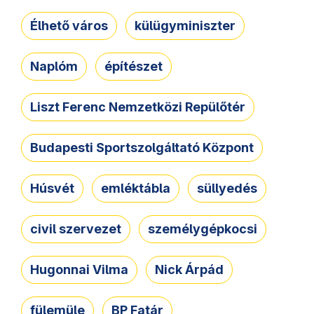
Élhető város
külügyminiszter
Naplóm
építészet
Liszt Ferenc Nemzetközi Repülőtér
Budapesti Sportszolgáltató Központ
Húsvét
emléktábla
süllyedés
civil szervezet
személygépkocsi
Hugonnai Vilma
Nick Árpád
fülemüle
BP Fatár