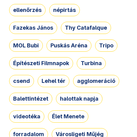
ellenőrzés
népirtás
Fazekas János
Thy Catafalque
MOL Bubi
Puskás Aréna
Tripo
Építészeti Filmnapok
Turbina
csend
Lehel tér
agglomeráció
Balettintézet
halottak napja
videotéka
Élet Menete
forradalom
Városligeti Műjég