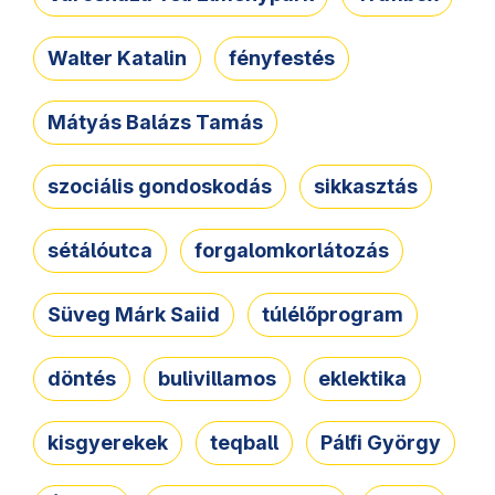
Walter Katalin
fényfestés
Mátyás Balázs Tamás
szociális gondoskodás
sikkasztás
sétálóutca
forgalomkorlátozás
Süveg Márk Saiid
túlélőprogram
döntés
bulivillamos
eklektika
kisgyerekek
teqball
Pálfi György