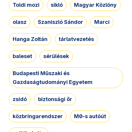
Toldi mozi
sikló
Magyar Közlöny
olasz
Szaniszló Sándor
Marci
Hanga Zoltán
tárlatvezetés
baleset
sérülések
Budapesti Műszaki és
Gazdaságtudományi Egyetem
zsidó
biztonsági őr
közbringarendszer
M0-s autóút