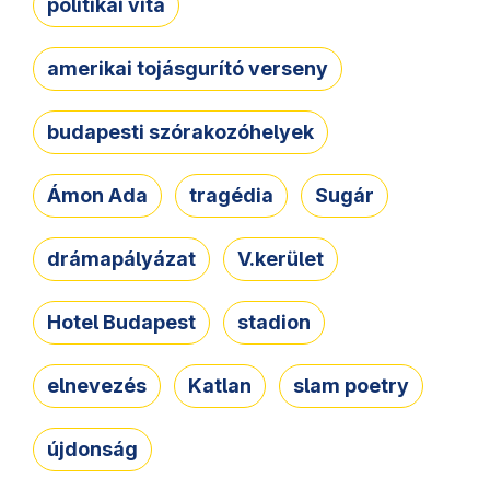
politikai vita
amerikai tojásgurító verseny
budapesti szórakozóhelyek
Ámon Ada
tragédia
Sugár
drámapályázat
V.kerület
Hotel Budapest
stadion
elnevezés
Katlan
slam poetry
újdonság