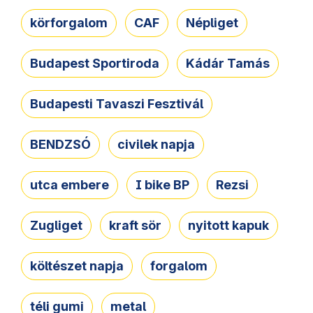
körforgalom
CAF
Népliget
Budapest Sportiroda
Kádár Tamás
Budapesti Tavaszi Fesztivál
BENDZSÓ
civilek napja
utca embere
I bike BP
Rezsi
Zugliget
kraft sör
nyitott kapuk
költészet napja
forgalom
téli gumi
metal