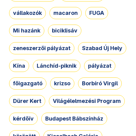
vállakozók
macaron
FUGA
Mi hazánk
biciklisáv
zeneszerzői pályázat
Szabad Új Hely
Kína
Lánchíd-piknik
pályázat
főigazgató
krizso
Borbíró Virgil
Dürer Kert
Világélelmezési Program
kérdőív
Budapest Bábszínház