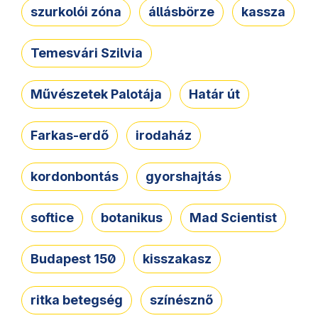
szurkolói zóna
állásbörze
kassza
Temesvári Szilvia
Művészetek Palotája
Határ út
Farkas-erdő
irodaház
kordonbontás
gyorshajtás
softice
botanikus
Mad Scientist
Budapest 150
kisszakasz
ritka betegség
színésznő