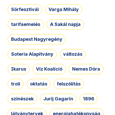
Sörfesztivál
Varga Mihály
tarifaemelés
A Sakál napja
Budapest Nagyregény
Soteria Alapítvány
változás
Ikarus
Víz Koalíció
Nemes Dóra
troli
oktatás
felszólítás
színészek
Jurij Gagarin
1896
látványtervek
energiahatékonyság