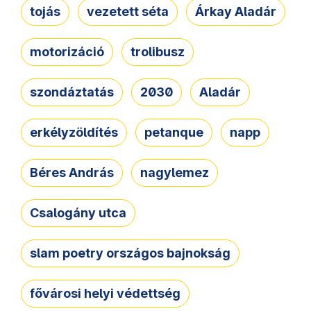
tojás
vezetett séta
Árkay Aladár
motorizáció
trolibusz
szondáztatás
2030
Aladár
erkélyzöldítés
petanque
napp
Béres András
nagylemez
Csalogány utca
slam poetry országos bajnokság
fővárosi helyi védettség