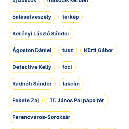
új buszok
második kerület
balesetveszély
térkép
Kerényi László Sándor
Ágoston Dániel
túsz
Kürti Gábor
Detective Kelly
foci
Radnóti Sándor
lakcím
Fekete Zaj
II. János Pál pápa tér
Ferencváros-Soroksár