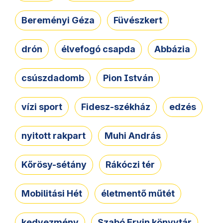
Bereményi Géza
Füvészkert
drón
élvefogó csapda
Abbázia
csúszdadomb
Pion István
vízi sport
Fidesz-székház
edzés
nyitott rakpart
Muhi András
Kőrösy-sétány
Rákóczi tér
Mobilitási Hét
életmentő műtét
kedvezmény
Szabó Ervin könyvtár