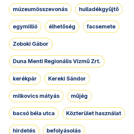
múzeumösszevonás
hulladékgyűjtő
egymillió
élhetőség
facsemete
Zoboki Gábor
Duna Menti Regionális Vízmű Zrt.
kerékpár
Kereki Sándor
milkovics mátyás
műjég
bacsó béla utca
Közterület használat
hirdetés
befolyásolás