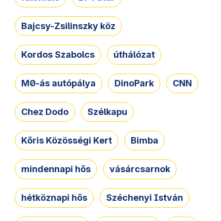
Bajcsy-Zsilinszky köz
Kordos Szabolcs
úthálózat
M0-ás autópálya
DinoPark
CNN
Chez Dodo
Szélkapu
Kőris Közösségi Kert
Bimba
mindennapi hős
vásárcsarnok
hétköznapi hős
Széchenyi István