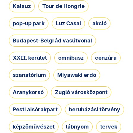
Kalauz
Tour de Hongrie
pop-up park
Luz Casal
akció
Budapest-Belgrád vasútvonal
XXII. kerület
omnibusz
cenzúra
szanatórium
Miyawaki erdő
Aranykorsó
Zugló városközpont
Pesti alsórakpart
beruházási törvény
képzőművészet
lábnyom
tervek