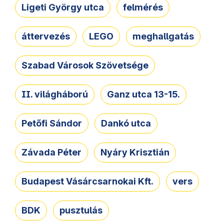
Ligeti György utca
felmérés
áttervezés
LEGO
meghallgatás
Szabad Városok Szövetsége
II. világháború
Ganz utca 13-15.
Petőfi Sándor
Dankó utca
Závada Péter
Nyáry Krisztián
Budapest Vásárcsarnokai Kft.
vers
BDK
pusztulás