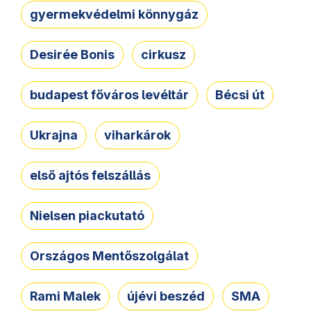
gyermekvédelmi könnygáz
Desirée Bonis
cirkusz
budapest főváros levéltár
Bécsi út
Ukrajna
viharkárok
első ajtós felszállás
Nielsen piackutató
Országos Mentőszolgálat
Rami Malek
újévi beszéd
SMA