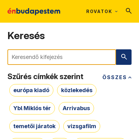
ROVATOK
Keresés
Keresés
Szűrés címkék szerint
ÖSSZES
európa kiadó
közlekedés
Ybl Miklós tér
Arrivabus
temetői járatok
vizsgafilm