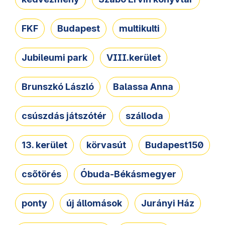
FKF
Budapest
multikulti
Jubileumi park
VIII.kerület
Brunszkó László
Balassa Anna
csúszdás játszótér
szálloda
13. kerület
körvasút
Budapest150
csőtörés
Óbuda-Békásmegyer
ponty
új állomások
Jurányi Ház