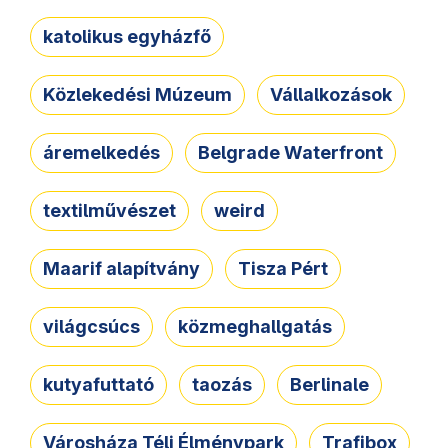
katolikus egyházfő
Közlekedési Múzeum
Vállalkozások
áremelkedés
Belgrade Waterfront
textilművészet
weird
Maarif alapítvány
Tisza Pért
világcsúcs
közmeghallgatás
kutyafuttató
taozás
Berlinale
Városháza Téli Élménypark
Trafibox