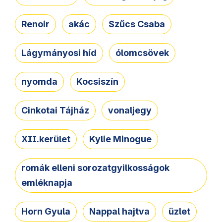
Renoir
akác
Szűcs Csaba
Lágymányosi híd
ólomcsövek
nyomda
Kocsiszín
Cinkotai Tájház
vonaljegy
XII.kerület
Kylie Minogue
romák elleni sorozatgyilkosságok
emléknapja
Horn Gyula
Nappal hajtva
üzlet