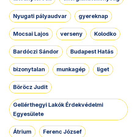
Nyugati pályaudvar
gyereknap
Mocsai Lajos
verseny
Kolodko
Bardóczi Sándor
Budapest Hatás
bizonytalan
munkagép
liget
Böröcz Judit
Gellérthegyi Lakók Érdekvédelmi
Egyesülete
Átrium
Ferenc József