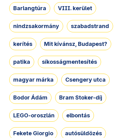
Barlangtúra
VIII. kerület
nindzsakormány
szabadstrand
kerítés
Mit kívánsz, Budapest?
patika
síkosságmentesítés
magyar márka
Csengery utca
Bodor Ádám
Bram Stoker-díj
LEGO-oroszlán
elbontás
Fekete Giorgio
autósüldözés