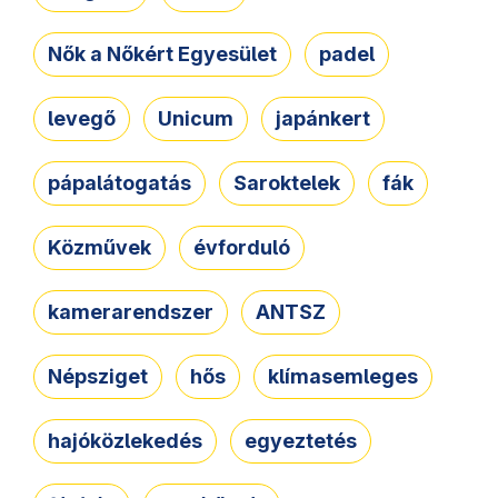
Nők a Nőkért Egyesület
padel
levegő
Unicum
japánkert
pápalátogatás
Saroktelek
fák
Közművek
évforduló
kamerarendszer
ANTSZ
Népsziget
hős
klímasemleges
hajóközlekedés
egyeztetés