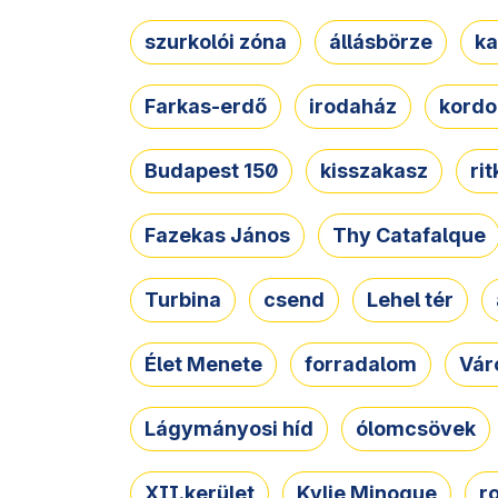
szurkolói zóna
állásbörze
ka
Farkas-erdő
irodaház
kordo
Budapest 150
kisszakasz
ri
Fazekas János
Thy Catafalque
Turbina
csend
Lehel tér
Élet Menete
forradalom
Vár
Lágymányosi híd
ólomcsövek
XII.kerület
Kylie Minogue
r