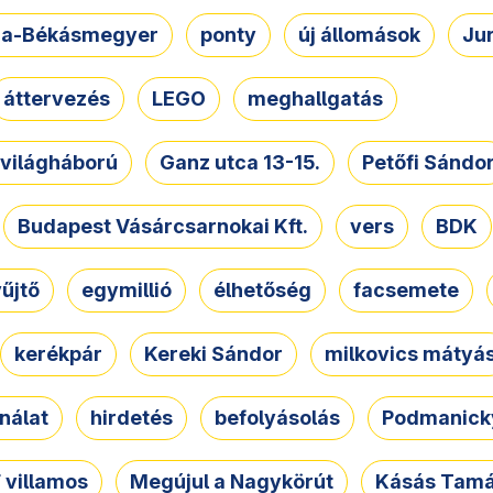
a-Békásmegyer
ponty
új állomások
Ju
áttervezés
LEGO
meghallgatás
. világháború
Ganz utca 13-15.
Petőfi Sándo
Budapest Vásárcsarnokai Kft.
vers
BDK
űjtő
egymillió
élhetőség
facsemete
kerékpár
Kereki Sándor
milkovics mátyá
nálat
hirdetés
befolyásolás
Podmanicky
 villamos
Megújul a Nagykörút
Kásás Tam