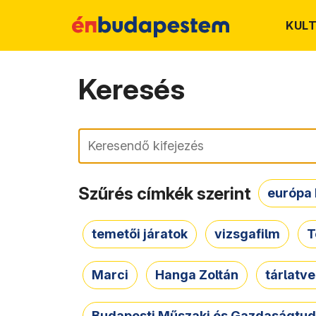
KUL
Keresés
Keresés
Szűrés címkék szerint
európa 
temetői járatok
vizsgafilm
T
Marci
Hanga Zoltán
tárlatv
Budapesti Műszaki és Gazdaságtu