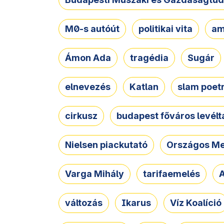
M0-s autóút
politikai vita
am
Ámon Ada
tragédia
Sugár
elnevezés
Katlan
slam poet
cirkusz
budapest főváros levélt
Nielsen piackutató
Országos Me
Varga Mihály
tarifaemelés
A
változás
Ikarus
Víz Koalíció