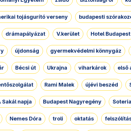
erikai tojásgurító verseny
budapesti szórakoz
drámapályázat
V.kerület
Hotel Budapest
ry
újdonság
gyermekvédelmi könnygáz
ár
Bécsi út
Ukrajna
viharkárok
első 
ntőszolgálat
Rami Malek
újévi beszéd
 Sakál napja
Budapest Nagyregény
Soteri
Nemes Dóra
troli
oktatás
felszólítá