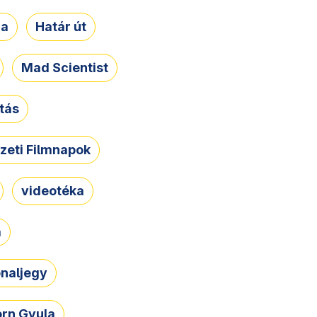
ja
Határ út
Mad Scientist
tás
zeti Filmnapok
videotéka
a
naljegy
rn Gyula