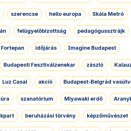
szerencse
hello europa
Skála Metró
zán
felügyelőbizottság
pedagógussztrájk
Fortepan
időjárás
Imagine Budapest
Budapesti Fesztiválzenekar
zászló
Kalau
Luz Casal
akció
Budapest-Belgrád vasútv
zúra
szanatórium
Miyawaki erdő
Arany
akpart
beruházási törvény
képzőművészet