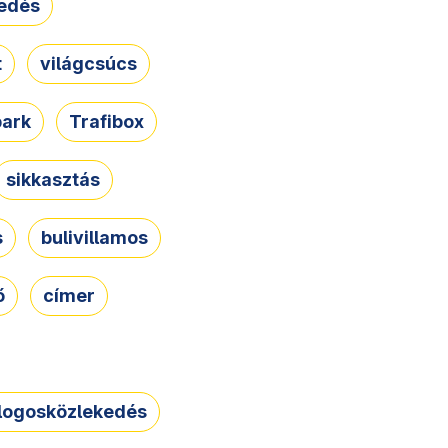
edés
t
világcsúcs
park
Trafibox
sikkasztás
s
bulivillamos
ő
címer
logosközlekedés