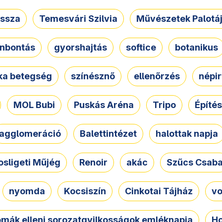
ssza
Temesvári Szilvia
Művészetek Palotá
nbontás
gyorshajtás
softice
botanikus
tka betegség
színésznő
ellenőrzés
népir
MOL Bubi
Puskás Aréna
Tripo
Építés
agglomeráció
Balettintézet
halottak napja
osligeti Műjég
Renoir
akác
Szűcs Csab
nyomda
Kocsiszín
Cinkotai Tájház
vo
omák elleni sorozatgyilkosságok emléknapja
Ho