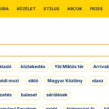
TÚRA
KÖZÉLET
STÍLUS
ARCOK
FRISS
kiadó
közlekedés
Ybl Miklós tér
Arriva
oldi mozi
sikló
Magyar Közlöny
olasz
ezetés
baleset
sérülések
dományi Egyetem
zsidó
biztonsági őr
kö