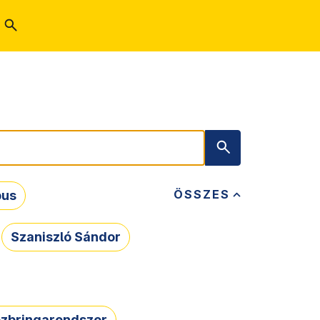
ÖSSZES
bus
Szaniszló Sándor
zbringarendszer