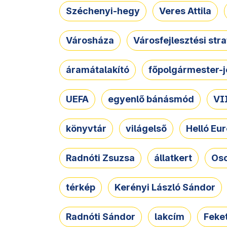
Széchenyi-hegy
Veres Attila
Városháza
Városfejlesztési str
áramátalakító
főpolgármester-j
UEFA
egyenlő bánásmód
VII
könyvtár
világelső
Helló Eur
Radnóti Zsuzsa
állatkert
Osc
térkép
Kerényi László Sándor
Radnóti Sándor
lakcím
Feket