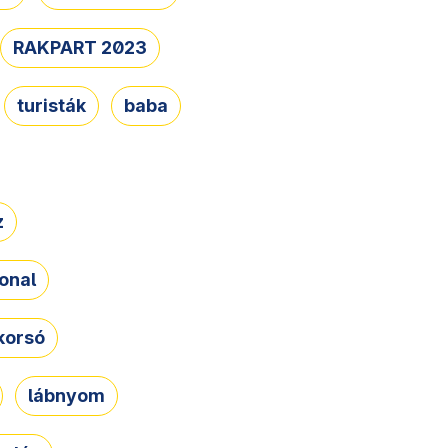
RAKPART 2023
turisták
baba
z
onal
korsó
lábnyom