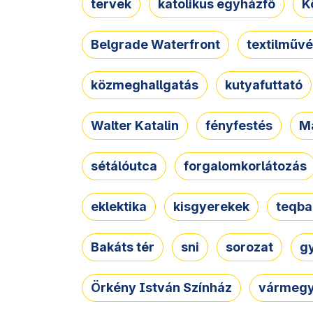
tervek
katolikus egyházfő
K
Belgrade Waterfront
textilművé
közmeghallgatás
kutyafuttató
Walter Katalin
fényfestés
M
sétálóutca
forgalomkorlátozás
eklektika
kisgyerekek
teqba
Bakáts tér
sni
sorozat
g
Örkény István Színház
vármegy