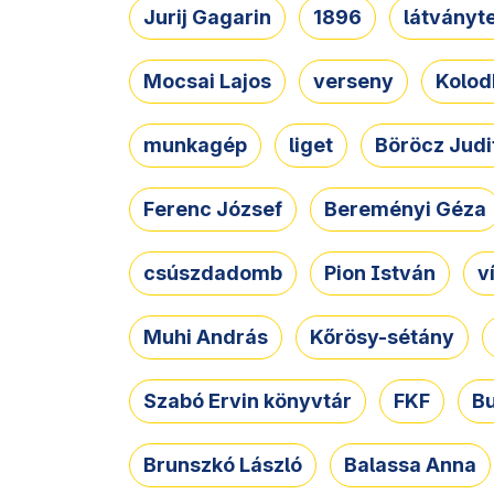
Jurij Gagarin
1896
látványt
Mocsai Lajos
verseny
Kolod
munkagép
liget
Böröcz Judi
Ferenc József
Bereményi Géza
csúszdadomb
Pion István
v
Muhi András
Kőrösy-sétány
Szabó Ervin könyvtár
FKF
B
Brunszkó László
Balassa Anna