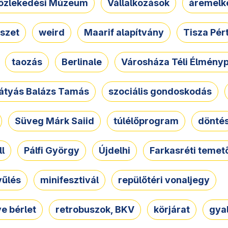
özlekedési Múzeum
Vállalkozások
áremelk
szet
weird
Maarif alapítvány
Tisza Pér
taozás
Berlinale
Városháza Téli Élmény
átyás Balázs Tamás
szociális gondoskodás
Süveg Márk Saiid
túlélőprogram
dönté
ll
Pálfi György
Újdelhi
Farkasréti temet
yűlés
minifesztivál
repülőtéri vonaljegy
e bérlet
retrobuszok, BKV
körjárat
gya