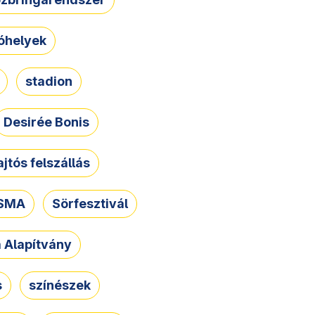
óhelyek
stadion
Desirée Bonis
ajtós felszállás
SMA
Sörfesztivál
a Alapítvány
s
színészek