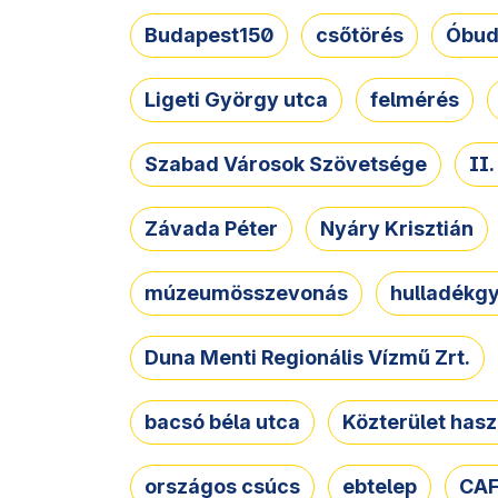
Budapest150
csőtörés
Óbud
Ligeti György utca
felmérés
Szabad Városok Szövetsége
II
Závada Péter
Nyáry Krisztián
múzeumösszevonás
hulladékgy
Duna Menti Regionális Vízmű Zrt.
bacsó béla utca
Közterület hasz
országos csúcs
ebtelep
CAF