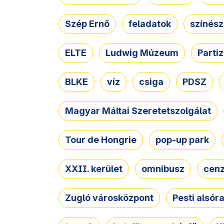
Szép Ernő
feladatok
színész
ELTE
Ludwig Múzeum
Parti
BLKE
víz
csiga
PDSZ
Magyar Máltai Szeretetszolgálat
Tour de Hongrie
pop-up park
XXII. kerület
omnibusz
cen
Zugló városközpont
Pesti alsór