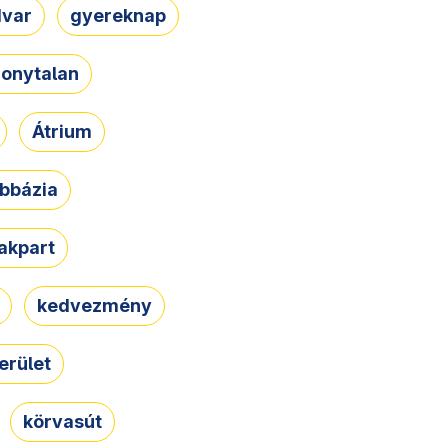
dvar
gyereknap
zonytalan
Átrium
bbázia
rakpart
kedvezmény
erület
körvasút