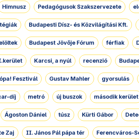
Himnusz
Pedagógusok Szakszervezete
e
atégiák
Budapesti Dísz- és Közvilágítási Kft.
elöltek
Budapest Jövője Fórum
férfiak
D
.kerület
Karcsi, a nyúl
recenzió
Budape
ópa! Fesztivál
Gustav Mahler
gyorsulás
ar-díj
metró
új buszok
második kerület
Ágoston Dániel
túsz
Kürti Gábor
Dete
e Zaj
II. János Pál pápa tér
Ferencváros-S