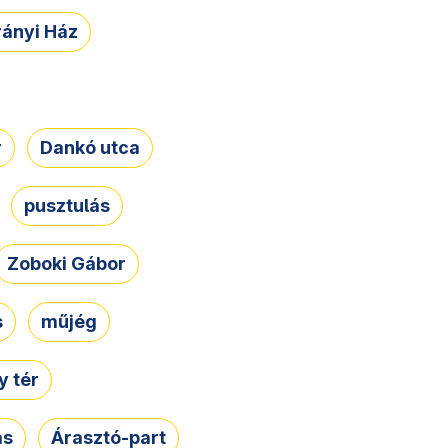
rányi Ház
r
Dankó utca
pusztulás
Zoboki Gábor
s
műjég
 tér
ás
Árasztó-part