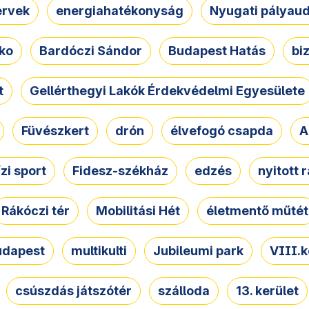
ervek
energiahatékonyság
Nyugati pályau
ko
Bardóczi Sándor
Budapest Hatás
bi
t
Gellérthegyi Lakók Érdekvédelmi Egyesülete
Füvészkert
drón
élvefogó csapda
A
ízi sport
Fidesz-székház
edzés
nyitott 
Rákóczi tér
Mobilitási Hét
életmentő műtét
udapest
multikulti
Jubileumi park
VIII.k
csúszdás játszótér
szálloda
13. kerület