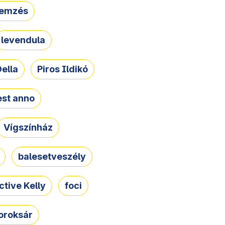
lemzés
levendula
ella
Piros Ildikó
st anno
Vígszínház
balesetveszély
ctive Kelly
foci
oroksár