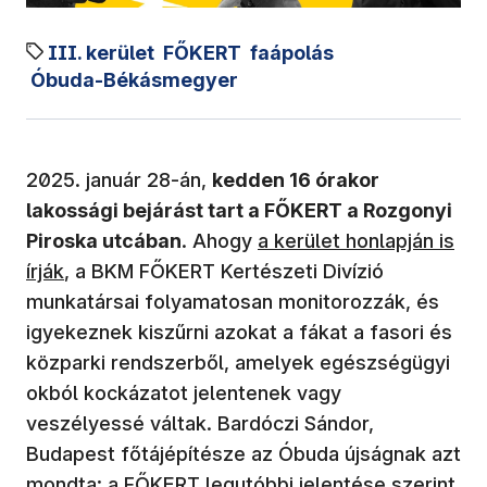
III. kerület
FŐKERT
faápolás
Óbuda-Békásmegyer
2025. január 28-án,
kedden 16 órakor
lakossági bejárást tart a FŐKERT a Rozgonyi
(új ablakban nyílik meg)
Piroska utcában
. Ahogy
a kerület honlapján is
írják
, a BKM FŐKERT Kertészeti Divízió
munkatársai folyamatosan monitorozzák, és
igyekeznek kiszűrni azokat a fákat a fasori és
közparki rendszerből, amelyek egészségügyi
okból kockázatot jelentenek vagy
veszélyessé váltak. Bardóczi Sándor,
Budapest főtájépítésze az Óbuda újságnak azt
mondta: a FŐKERT legutóbbi jelentése szerint