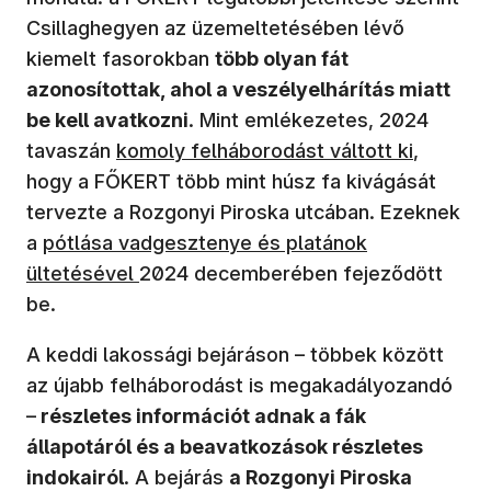
Csillaghegyen az üzemeltetésében lévő
kiemelt fasorokban
több olyan fát
azonosítottak, ahol a veszélyelhárítás miatt
be kell avatkozni
. Mint emlékezetes, 2024
(új ablakban nyílik meg)
tavaszán
komoly felháborodást váltott ki
,
hogy a FŐKERT több mint húsz fa kivágását
tervezte a Rozgonyi Piroska utcában. Ezeknek
a
pótlása vadgesztenye és platánok
ültetésével
2024 decemberében fejeződött
be.
A keddi lakossági bejáráson – többek között
az újabb felháborodást is megakadályozandó
–
részletes információt adnak a fák
állapotáról és a beavatkozások részletes
indokairól
. A bejárás
a Rozgonyi Piroska