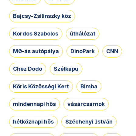
Bajcsy-Zsilinszky köz
Kordos Szabolcs
úthálózat
M0-ás autópálya
DinoPark
CNN
Chez Dodo
Szélkapu
Kőris Közösségi Kert
Bimba
mindennapi hős
vásárcsarnok
hétköznapi hős
Széchenyi István