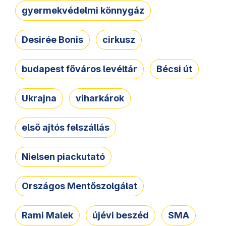
gyermekvédelmi könnygáz
Desirée Bonis
cirkusz
budapest főváros levéltár
Bécsi út
Ukrajna
viharkárok
első ajtós felszállás
Nielsen piackutató
Országos Mentőszolgálat
Rami Malek
újévi beszéd
SMA