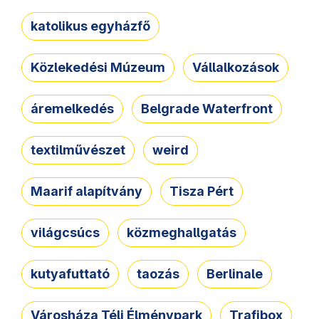
katolikus egyházfő
Közlekedési Múzeum
Vállalkozások
áremelkedés
Belgrade Waterfront
textilművészet
weird
Maarif alapítvány
Tisza Pért
világcsúcs
közmeghallgatás
kutyafuttató
taozás
Berlinale
Városháza Téli Élménypark
Trafibox