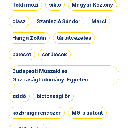
Toldi mozi
sikló
Magyar Közlöny
olasz
Szaniszló Sándor
Marci
Hanga Zoltán
tárlatvezetés
baleset
sérülések
Budapesti Műszaki és
Gazdaságtudományi Egyetem
zsidó
biztonsági őr
közbringarendszer
M0-s autóút