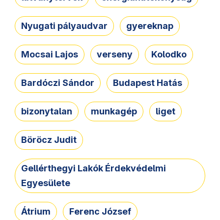
Nyugati pályaudvar
gyereknap
Mocsai Lajos
verseny
Kolodko
Bardóczi Sándor
Budapest Hatás
bizonytalan
munkagép
liget
Böröcz Judit
Gellérthegyi Lakók Érdekvédelmi
Egyesülete
Átrium
Ferenc József