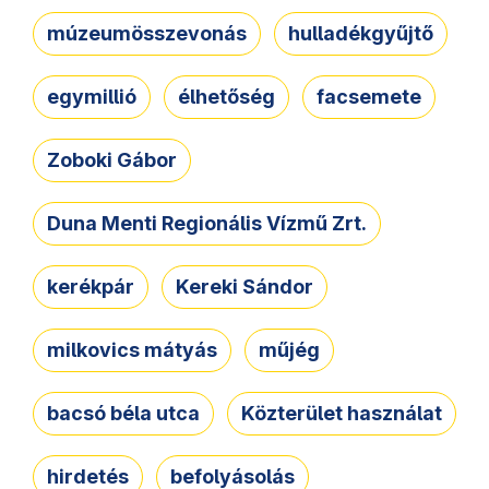
múzeumösszevonás
hulladékgyűjtő
egymillió
élhetőség
facsemete
Zoboki Gábor
Duna Menti Regionális Vízmű Zrt.
kerékpár
Kereki Sándor
milkovics mátyás
műjég
bacsó béla utca
Közterület használat
hirdetés
befolyásolás