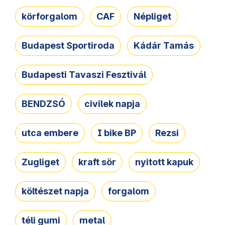
körforgalom
CAF
Népliget
Budapest Sportiroda
Kádár Tamás
Budapesti Tavaszi Fesztivál
BENDZSÓ
civilek napja
utca embere
I bike BP
Rezsi
Zugliget
kraft sör
nyitott kapuk
költészet napja
forgalom
téli gumi
metal