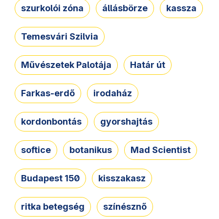
szurkolói zóna
állásbörze
kassza
Temesvári Szilvia
Művészetek Palotája
Határ út
Farkas-erdő
irodaház
kordonbontás
gyorshajtás
softice
botanikus
Mad Scientist
Budapest 150
kisszakasz
ritka betegség
színésznő