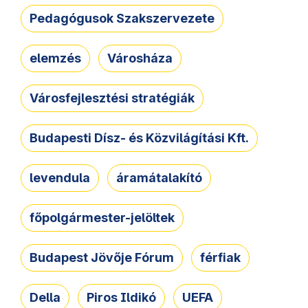
Pedagógusok Szakszervezete
elemzés
Városháza
Városfejlesztési stratégiák
Budapesti Dísz- és Közvilágítási Kft.
levendula
áramátalakító
főpolgármester-jelöltek
Budapest Jövője Fórum
férfiak
Della
Piros Ildikó
UEFA