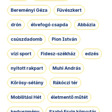
Bereményi Géza
Füvészkert
drón
élvefogó csapda
Abbázia
csúszdadomb
Pion István
vízi sport
Fidesz-székház
edzés
nyitott rakpart
Muhi András
Kőrösy-sétány
Rákóczi tér
Mobilitási Hét
életmentő műtét
kedvezmény
Szabó Ervin könyvtár