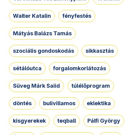
Walter Katalin
fényfestés
Mátyás Balázs Tamás
szociális gondoskodás
sikkasztás
sétálóutca
forgalomkorlátozás
Süveg Márk Saiid
túlélőprogram
döntés
bulivillamos
eklektika
kisgyerekek
teqball
Pálfi György