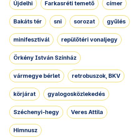
Újdelhi
Farkasréti temető
címer
Bakáts tér
sni
sorozat
gyűlés
minifesztivál
repülőtéri vonaljegy
Örkény István Színház
vármegye bérlet
retrobuszok, BKV
körjárat
gyalogosközlekedés
Széchenyi-hegy
Veres Attila
Himnusz