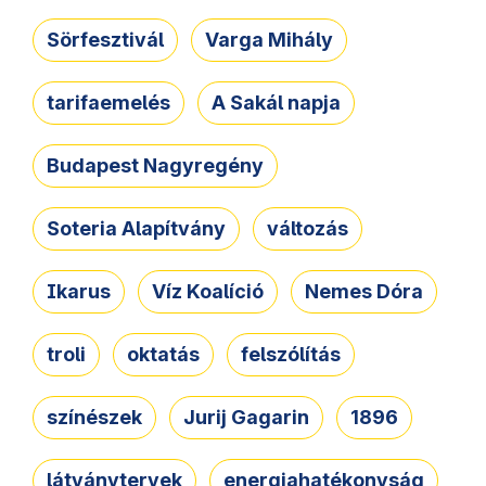
Sörfesztivál
Varga Mihály
tarifaemelés
A Sakál napja
Budapest Nagyregény
Soteria Alapítvány
változás
Ikarus
Víz Koalíció
Nemes Dóra
troli
oktatás
felszólítás
színészek
Jurij Gagarin
1896
látványtervek
energiahatékonyság