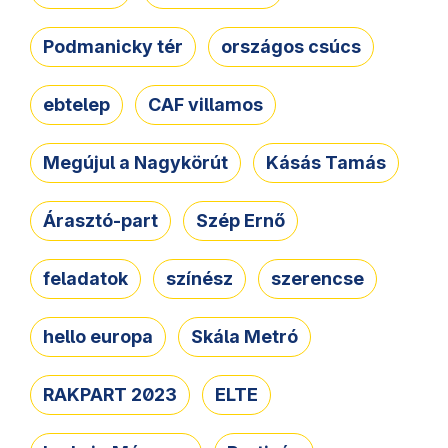
Podmanicky tér
országos csúcs
ebtelep
CAF villamos
Megújul a Nagykörút
Kásás Tamás
Árasztó-part
Szép Ernő
feladatok
színész
szerencse
hello europa
Skála Metró
RAKPART 2023
ELTE