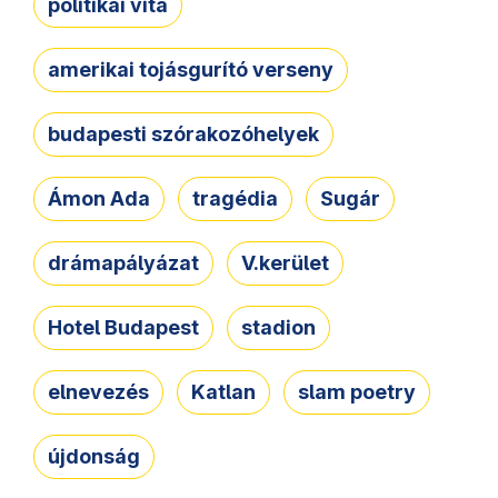
politikai vita
amerikai tojásgurító verseny
budapesti szórakozóhelyek
Ámon Ada
tragédia
Sugár
drámapályázat
V.kerület
Hotel Budapest
stadion
elnevezés
Katlan
slam poetry
újdonság