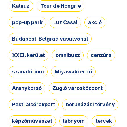
Kalauz
Tour de Hongrie
pop-up park
Luz Casal
akció
Budapest-Belgrád vasútvonal
XXII. kerület
omnibusz
cenzúra
szanatórium
Miyawaki erdő
Aranykorsó
Zugló városközpont
Pesti alsórakpart
beruházási törvény
képzőművészet
lábnyom
tervek