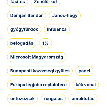
fásítés
Zenélő-kút
Demján Sándor
János-hegy
gyógyfürdők
influenza
befogadás
1%
Microsoft Magyarország
Budapesti közösségi gyűlés
panel
Európa legjobb replülőtere
kék vonal
öntözőzsák
rongálás
ámokfutás