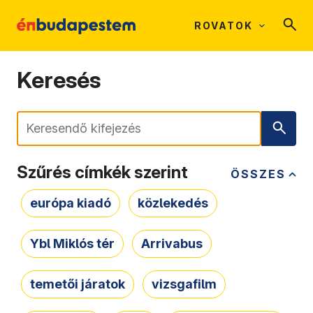
ROVATOK
Keresés
Keresés
Szűrés címkék szerint
ÖSSZES
európa kiadó
közlekedés
Ybl Miklós tér
Arrivabus
temetői járatok
vizsgafilm