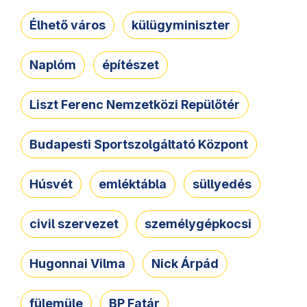
Élhető város
külügyminiszter
Naplóm
építészet
Liszt Ferenc Nemzetközi Repülőtér
Budapesti Sportszolgáltató Központ
Húsvét
emléktábla
süllyedés
civil szervezet
személygépkocsi
Hugonnai Vilma
Nick Árpád
fülemüle
BP Fatár