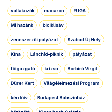
vállakozók
macaron
FUGA
Mi hazánk
biciklisáv
zeneszerzői pályázat
Szabad Új Hely
Kína
Lánchíd-piknik
pályázat
főigazgató
krizso
Borbíró Virgil
Dürer Kert
Világélelmezési Program
kérdőív
Budapest Bábszínház