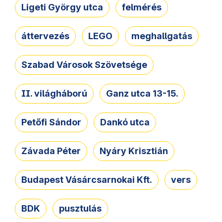
Ligeti György utca
felmérés
áttervezés
LEGO
meghallgatás
Szabad Városok Szövetsége
II. világháború
Ganz utca 13-15.
Petőfi Sándor
Dankó utca
Závada Péter
Nyáry Krisztián
Budapest Vásárcsarnokai Kft.
vers
BDK
pusztulás