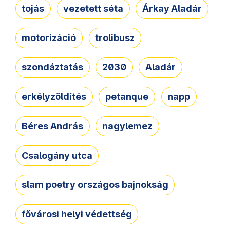
tojás
vezetett séta
Árkay Aladár
motorizáció
trolibusz
szondáztatás
2030
Aladár
erkélyzöldítés
petanque
napp
Béres András
nagylemez
Csalogány utca
slam poetry országos bajnokság
fővárosi helyi védettség