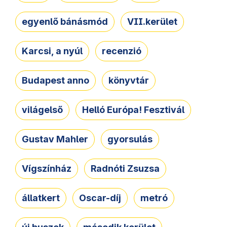
egyenlő bánásmód
VII.kerület
Karcsi, a nyúl
recenzió
Budapest anno
könyvtár
világelső
Helló Európa! Fesztivál
Gustav Mahler
gyorsulás
Vígszínház
Radnóti Zsuzsa
állatkert
Oscar-díj
metró