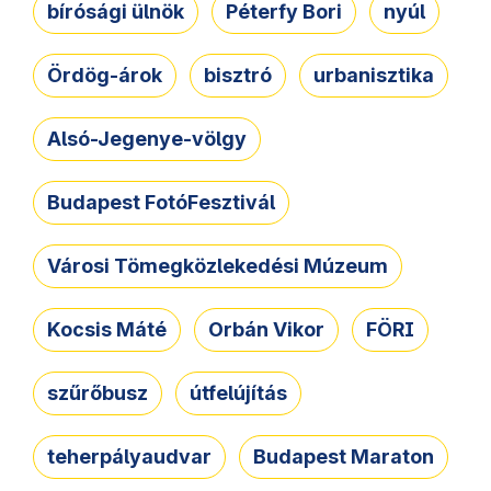
bírósági ülnök
Péterfy Bori
nyúl
Ördög-árok
bisztró
urbanisztika
Alsó-Jegenye-völgy
Budapest FotóFesztivál
Városi Tömegközlekedési Múzeum
Kocsis Máté
Orbán Vikor
FÖRI
szűrőbusz
útfelújítás
teherpályaudvar
Budapest Maraton