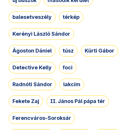
új buszok
második kerület
balesetveszély
térkép
Kerényi László Sándor
Ágoston Dániel
túsz
Kürti Gábor
Detective Kelly
foci
Radnóti Sándor
lakcím
Fekete Zaj
II. János Pál pápa tér
Ferencváros-Soroksár