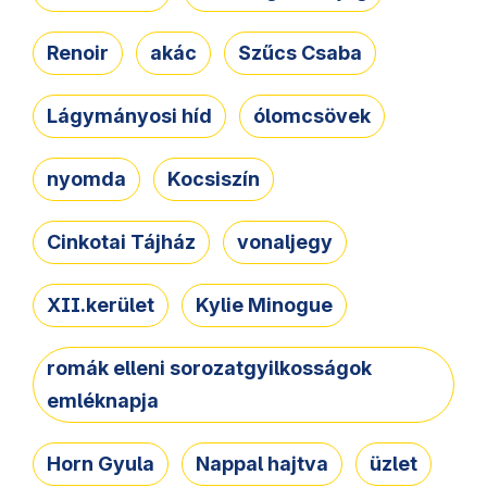
Renoir
akác
Szűcs Csaba
Lágymányosi híd
ólomcsövek
nyomda
Kocsiszín
Cinkotai Tájház
vonaljegy
XII.kerület
Kylie Minogue
romák elleni sorozatgyilkosságok
emléknapja
Horn Gyula
Nappal hajtva
üzlet