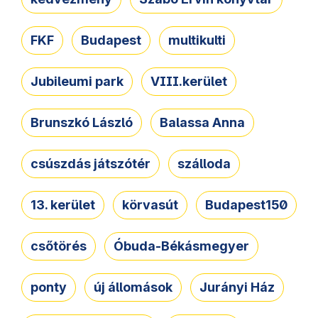
FKF
Budapest
multikulti
Jubileumi park
VIII.kerület
Brunszkó László
Balassa Anna
csúszdás játszótér
szálloda
13. kerület
körvasút
Budapest150
csőtörés
Óbuda-Békásmegyer
ponty
új állomások
Jurányi Ház