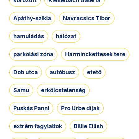
körözött
Kieselbach Galéria
Apáthy-szikla
Navracsics Tibor
hamuládás
hálózat
parkolási zóna
Harminckettesek tere
Dob utca
autóbusz
etető
Samu
erkölcstelenség
Puskás Panni
Pro Urbe díjak
extrém fagylaltok
Billie Eilish