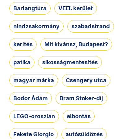
Barlangtúra
VIII. kerület
nindzsakormány
szabadstrand
kerítés
Mit kívánsz, Budapest?
patika
síkosságmentesítés
magyar márka
Csengery utca
Bodor Ádám
Bram Stoker-díj
LEGO-oroszlán
elbontás
Fekete Giorgio
autósüldözés