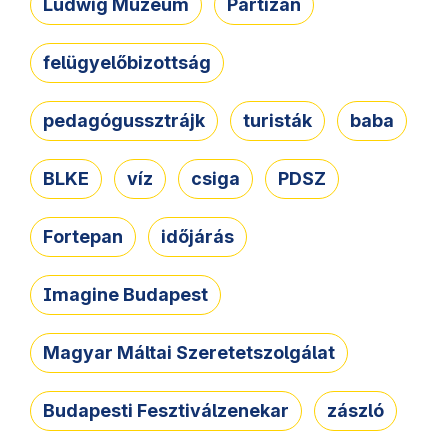
Ludwig Múzeum
Partizán
felügyelőbizottság
pedagógussztrájk
turisták
baba
BLKE
víz
csiga
PDSZ
Fortepan
időjárás
Imagine Budapest
Magyar Máltai Szeretetszolgálat
Budapesti Fesztiválzenekar
zászló