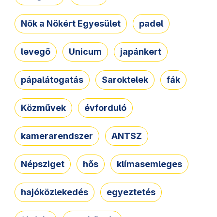
Nők a Nőkért Egyesület
padel
levegő
Unicum
japánkert
pápalátogatás
Saroktelek
fák
Közművek
évforduló
kamerarendszer
ANTSZ
Népsziget
hős
klímasemleges
hajóközlekedés
egyeztetés