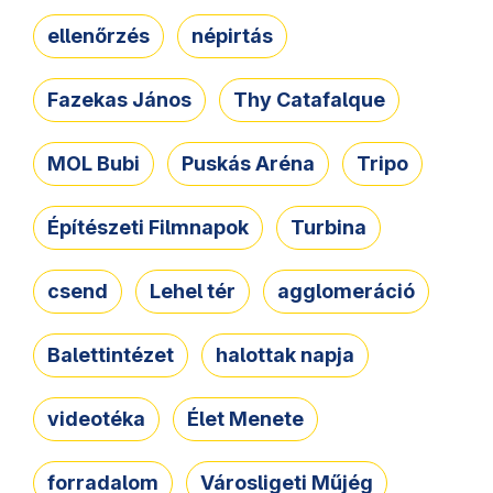
ellenőrzés
népirtás
Fazekas János
Thy Catafalque
MOL Bubi
Puskás Aréna
Tripo
Építészeti Filmnapok
Turbina
csend
Lehel tér
agglomeráció
Balettintézet
halottak napja
videotéka
Élet Menete
forradalom
Városligeti Műjég