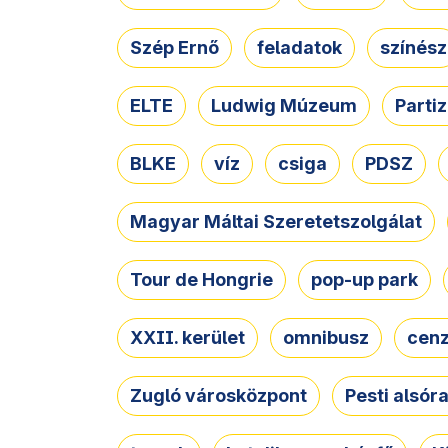
Szép Ernő
feladatok
színész
ELTE
Ludwig Múzeum
Parti
BLKE
víz
csiga
PDSZ
Magyar Máltai Szeretetszolgálat
Tour de Hongrie
pop-up park
XXII. kerület
omnibusz
cen
Zugló városközpont
Pesti alsór