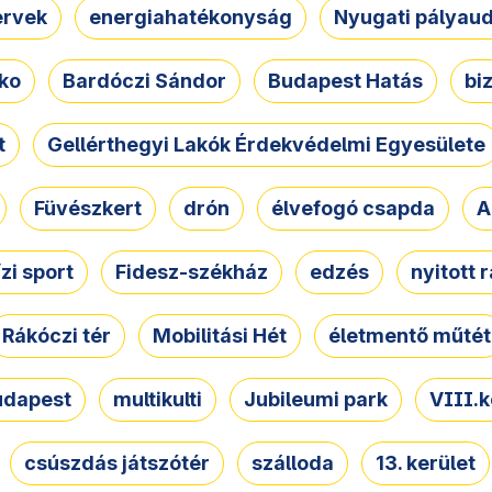
ervek
energiahatékonyság
Nyugati pályau
ko
Bardóczi Sándor
Budapest Hatás
bi
t
Gellérthegyi Lakók Érdekvédelmi Egyesülete
Füvészkert
drón
élvefogó csapda
A
ízi sport
Fidesz-székház
edzés
nyitott 
Rákóczi tér
Mobilitási Hét
életmentő műtét
udapest
multikulti
Jubileumi park
VIII.k
csúszdás játszótér
szálloda
13. kerület