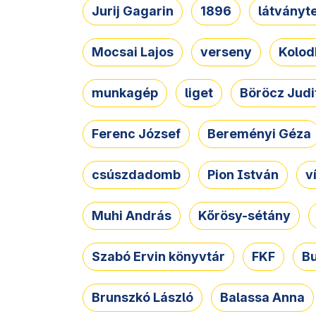
Jurij Gagarin
1896
látványt
Mocsai Lajos
verseny
Kolod
munkagép
liget
Böröcz Judi
Ferenc József
Bereményi Géza
csúszdadomb
Pion István
v
Muhi András
Kőrösy-sétány
Szabó Ervin könyvtár
FKF
B
Brunszkó László
Balassa Anna