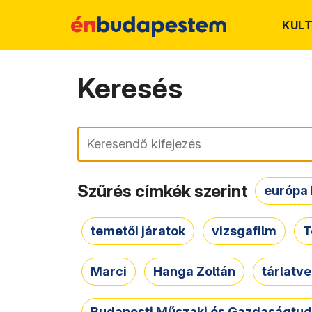
KUL
Keresés
Keresés
Szűrés címkék szerint
európa 
temetői járatok
vizsgafilm
T
Marci
Hanga Zoltán
tárlatv
Budapesti Műszaki és Gazdaságtu