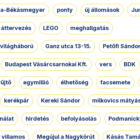
a-Békásmegyer
ponty
új állomások
Ju
áttervezés
LEGO
meghallgatás
. világháború
Ganz utca 13-15.
Petőfi Sándo
Budapest Vásárcsarnokai Kft.
vers
BDK
űjtő
egymillió
élhetőség
facsemete
kerékpár
Kereki Sándor
milkovics mátyá
nálat
hirdetés
befolyásolás
Podmanicky
 villamos
Megújul a Nagykörút
Kásás Tam