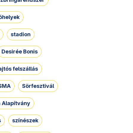
óhelyek
stadion
Desirée Bonis
ajtós felszállás
SMA
Sörfesztivál
a Alapítvány
s
színészek