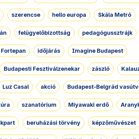
szerencse
hello europa
Skála Metró
zán
felügyelőbizottság
pedagógussztrájk
Fortepan
időjárás
Imagine Budapest
Budapesti Fesztiválzenekar
zászló
Kalau
Luz Casal
akció
Budapest-Belgrád vasútv
zúra
szanatórium
Miyawaki erdő
Arany
akpart
beruházási törvény
képzőművészet