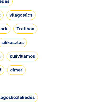
edés
t
világcsúcs
park
Trafibox
sikkasztás
s
bulivillamos
ő
címer
logosközlekedés