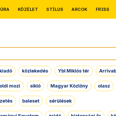
TÚRA
KÖZÉLET
STÍLUS
ARCOK
FRISS
kiadó
közlekedés
Ybl Miklós tér
Arriva
oldi mozi
sikló
Magyar Közlöny
olasz
ezetés
baleset
sérülések
dományi Egyetem
zsidó
biztonsági őr
kö