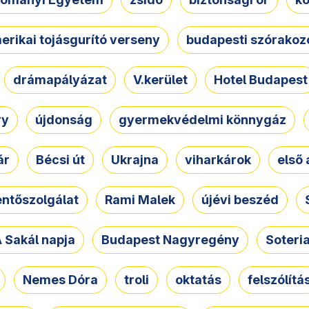
erikai tojásgurító verseny
budapesti szórakoz
drámapályázat
V.kerület
Hotel Budapest
ry
újdonság
gyermekvédelmi könnygáz
ár
Bécsi út
Ukrajna
viharkárok
első 
ntőszolgálat
Rami Malek
újévi beszéd
 Sakál napja
Budapest Nagyregény
Soteri
Nemes Dóra
troli
oktatás
felszólítá