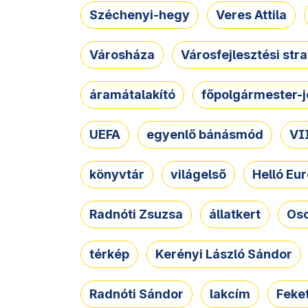
Széchenyi-hegy
Veres Attila
Városháza
Városfejlesztési str
áramátalakító
főpolgármester-j
UEFA
egyenlő bánásmód
VII
könyvtár
világelső
Helló Eur
Radnóti Zsuzsa
állatkert
Osc
térkép
Kerényi László Sándor
Radnóti Sándor
lakcím
Feket