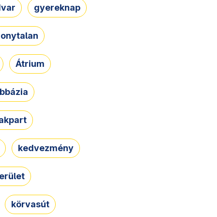
dvar
gyereknap
zonytalan
Átrium
bbázia
rakpart
kedvezmény
erület
körvasút