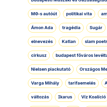
M0-s autóút
politikai vita
am
Ámon Ada
tragédia
Sugár
elnevezés
Katlan
slam poet
cirkusz
budapest főváros levélt
Nielsen piackutató
Országos Me
Varga Mihály
tarifaemelés
A
változás
Ikarus
Víz Koalíció