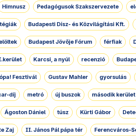
Himnusz
Pedagógusok Szakszervezete
e
atégiák
Budapesti Dísz- és Közvilágítási Kft.
elöltek
Budapest Jövője Fórum
férfiak
D
.kerület
Karcsi, a nyúl
recenzió
Budape
ópa! Fesztivál
Gustav Mahler
gyorsulás
ar-díj
metró
új buszok
második kerület
Ágoston Dániel
túsz
Kürti Gábor
Dete
e Zaj
II. János Pál pápa tér
Ferencváros-S