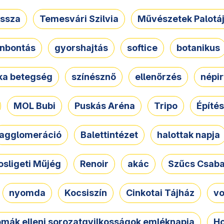
ssza
Temesvári Szilvia
Művészetek Palotá
nbontás
gyorshajtás
softice
botanikus
tka betegség
színésznő
ellenőrzés
népir
MOL Bubi
Puskás Aréna
Tripo
Építés
agglomeráció
Balettintézet
halottak napja
osligeti Műjég
Renoir
akác
Szűcs Csab
nyomda
Kocsiszín
Cinkotai Tájház
vo
omák elleni sorozatgyilkosságok emléknapja
Ho