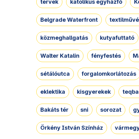
tervek
katolikus egyházfő
K
Belgrade Waterfront
textilművé
közmeghallgatás
kutyafuttató
Walter Katalin
fényfestés
M
sétálóutca
forgalomkorlátozás
eklektika
kisgyerekek
teqba
Bakáts tér
sni
sorozat
g
Örkény István Színház
vármegy