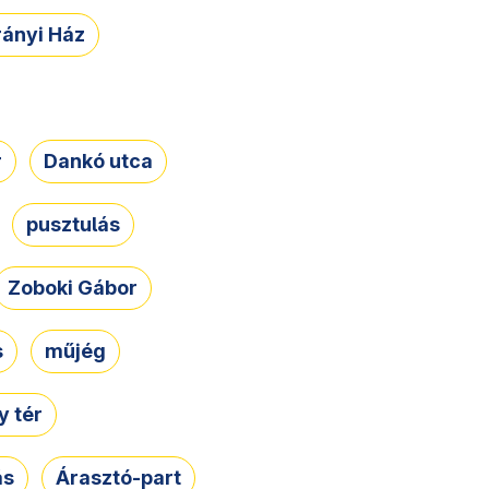
rányi Ház
r
Dankó utca
pusztulás
Zoboki Gábor
s
műjég
 tér
ás
Árasztó-part