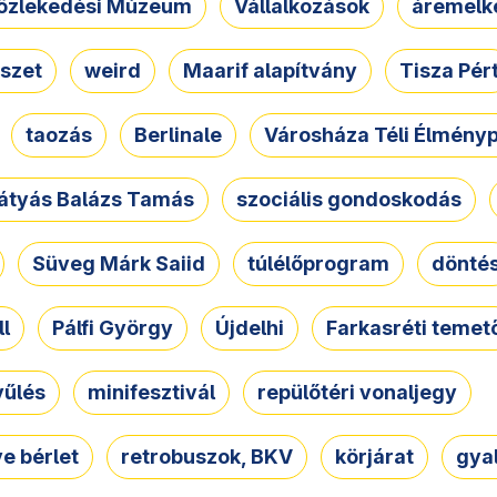
özlekedési Múzeum
Vállalkozások
áremelk
szet
weird
Maarif alapítvány
Tisza Pér
taozás
Berlinale
Városháza Téli Élmény
átyás Balázs Tamás
szociális gondoskodás
Süveg Márk Saiid
túlélőprogram
dönté
ll
Pálfi György
Újdelhi
Farkasréti temet
yűlés
minifesztivál
repülőtéri vonaljegy
e bérlet
retrobuszok, BKV
körjárat
gya