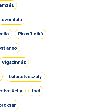
lemzés
levendula
ella
Piros Ildikó
st anno
Vígszínház
balesetveszély
ctive Kelly
foci
oroksár