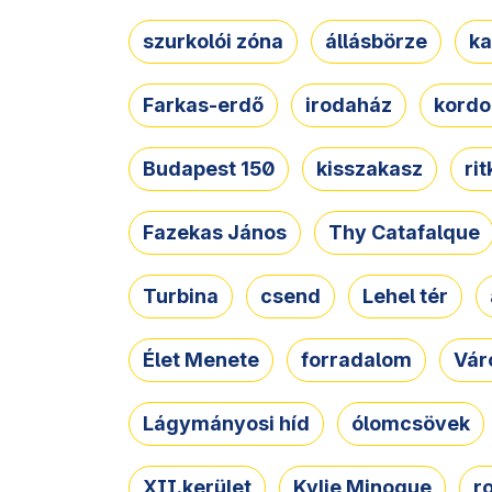
szurkolói zóna
állásbörze
ka
Farkas-erdő
irodaház
kordo
Budapest 150
kisszakasz
ri
Fazekas János
Thy Catafalque
Turbina
csend
Lehel tér
Élet Menete
forradalom
Vár
Lágymányosi híd
ólomcsövek
XII.kerület
Kylie Minogue
r