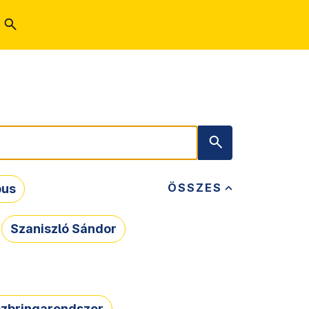
ÖSSZES
bus
Szaniszló Sándor
zbringarendszer