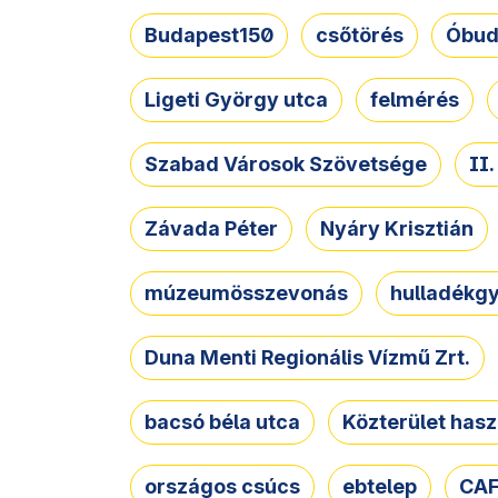
Budapest150
csőtörés
Óbud
Ligeti György utca
felmérés
Szabad Városok Szövetsége
II
Závada Péter
Nyáry Krisztián
múzeumösszevonás
hulladékgy
Duna Menti Regionális Vízmű Zrt.
bacsó béla utca
Közterület hasz
országos csúcs
ebtelep
CAF