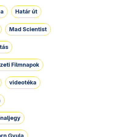
ja
Határ út
Mad Scientist
tás
zeti Filmnapok
videotéka
a
naljegy
rn Gyula