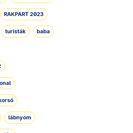
RAKPART 2023
turisták
baba
z
onal
korsó
lábnyom