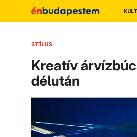
KUL
STÍLUS
Kreatív árvízbúc
délután