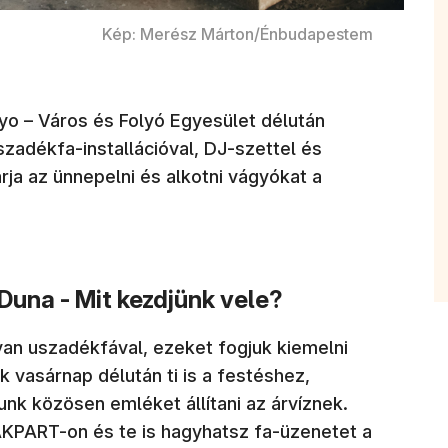
Kép: Merész Márton/Énbudapestem
yo – Város és Folyó Egyesület délután
adékfa-installációval, DJ-szettel és
ja az ünnepelni és alkotni vágyókat a
 Duna - Mit kezdjünk vele?
 van uszadékfával, ezeket fogjuk kiemelni
 vasárnap délután ti is a festéshez,
nk közösen emléket állítani az árvíznek.
KPART-on és te is hagyhatsz fa-üzenetet a