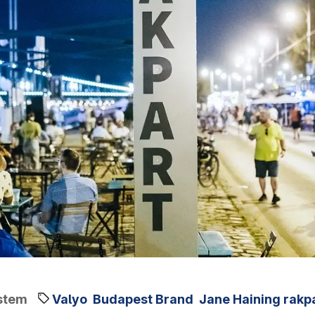
stem
Valyo
Budapest Brand
Jane Haining rakp