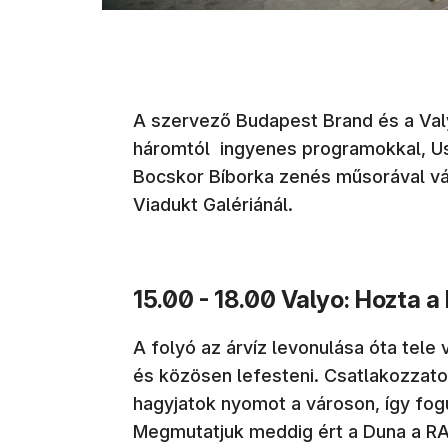
A szervező Budapest Brand és a Val
háromtól ingyenes programokkal, Usz
Bocskor Bíborka zenés műsorával vár
Viadukt Galériánál.
15.00 - 18.00 Valyo: Hozta a
A folyó az árvíz levonulása óta tele
és közösen lefesteni. Csatlakozzatok
hagyjatok nyomot a városon, így fogu
Megmutatjuk meddig ért a Duna a RA