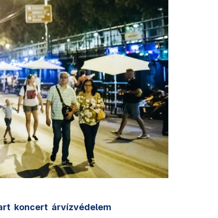
art
koncert
árvízvédelem