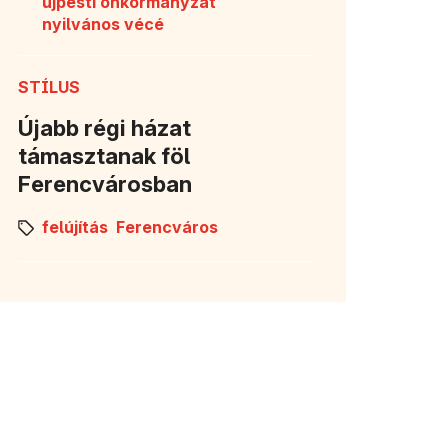
újpesti önkormányzat
nyilvános vécé
STÍLUS
Újabb régi házat
támasztanak föl
Ferencvárosban
felújítás
Ferencváros