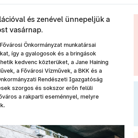
lációval és zenével ünnepeljük a
ost vasárnap.
 Fővárosi Önkormányzat munkatársai
kat, így a gyalogosok és a bringások
hetik kedvenc közterüket, a Jane Haining
Művek, a Fővárosi Vízművek, a BKK és a
 Önkormányzati Rendészeti Igazgatóság
esek szorgos és sokszor erőn felüli
őváros a rakparti eseménnyel, melyre
k.