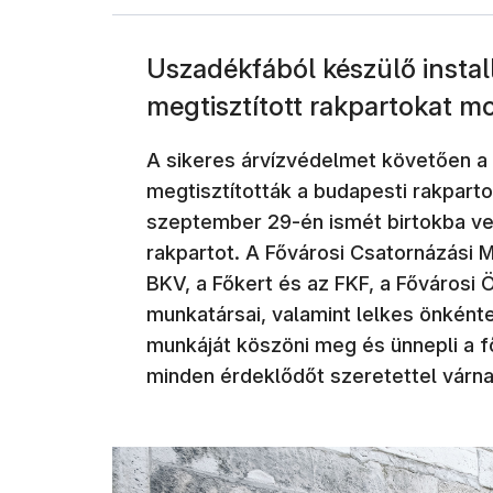
Uszadékfából készülő instal
megtisztított rakpartokat m
A sikeres árvízvédelmet követően a
megtisztították a budapesti rakparto
szeptember 29-én ismét birtokba ve
rakpartot. A Fővárosi Csatornázási 
BKV, a Főkert és az FKF, a Fővárosi
munkatársai, valamint lelkes önként
munkáját köszöni meg és ünnepli a f
minden érdeklődőt szeretettel várna