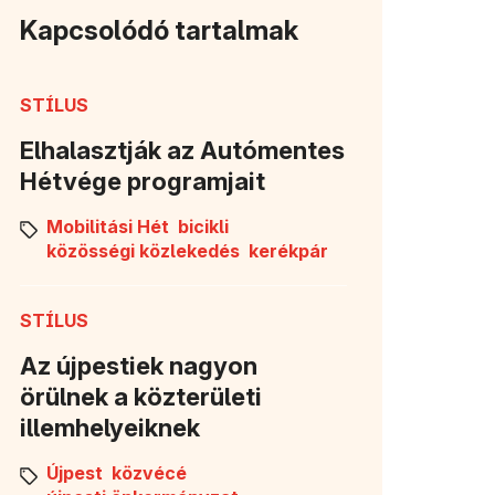
Kapcsolódó tartalmak
STÍLUS
Elhalasztják az Autómentes
Hétvége programjait
Mobilitási Hét
bicikli
közösségi közlekedés
kerékpár
STÍLUS
Az újpestiek nagyon
örülnek a közterületi
illemhelyeiknek
Újpest
közvécé