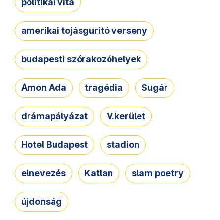
politikai vita
amerikai tojásgurító verseny
budapesti szórakozóhelyek
Ámon Ada
tragédia
Sugár
drámapályázat
V.kerület
Hotel Budapest
stadion
elnevezés
Katlan
slam poetry
újdonság