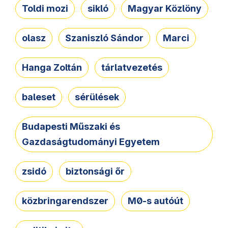
Toldi mozi
sikló
Magyar Közlöny
olasz
Szaniszló Sándor
Marci
Hanga Zoltán
tárlatvezetés
baleset
sérülések
Budapesti Műszaki és
Gazdaságtudományi Egyetem
zsidó
biztonsági őr
közbringarendszer
M0-s autóút