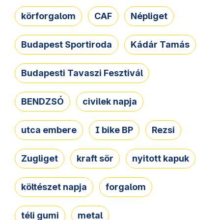
körforgalom
CAF
Népliget
Budapest Sportiroda
Kádár Tamás
Budapesti Tavaszi Fesztivál
BENDZSÓ
civilek napja
utca embere
I bike BP
Rezsi
Zugliget
kraft sör
nyitott kapuk
költészet napja
forgalom
téli gumi
metal