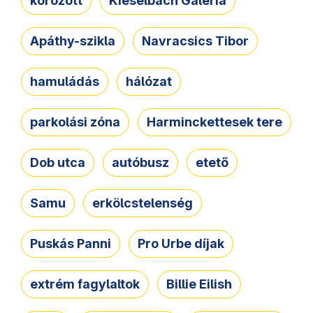
körözött
Kieselbach Galéria
Apáthy-szikla
Navracsics Tibor
hamuládás
hálózat
parkolási zóna
Harminckettesek tere
Dob utca
autóbusz
etető
Samu
erkölcstelenség
Puskás Panni
Pro Urbe díjak
extrém fagylaltok
Billie Eilish