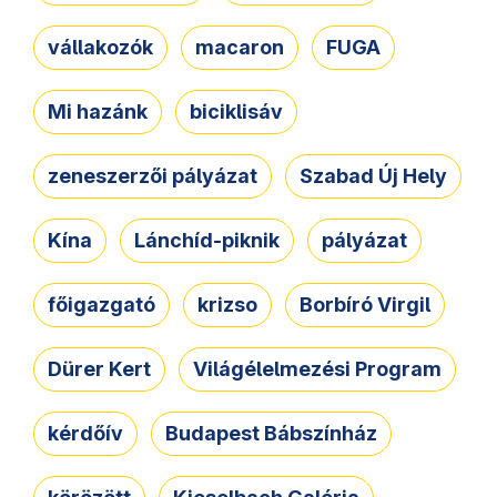
vállakozók
macaron
FUGA
Mi hazánk
biciklisáv
zeneszerzői pályázat
Szabad Új Hely
Kína
Lánchíd-piknik
pályázat
főigazgató
krizso
Borbíró Virgil
Dürer Kert
Világélelmezési Program
kérdőív
Budapest Bábszínház