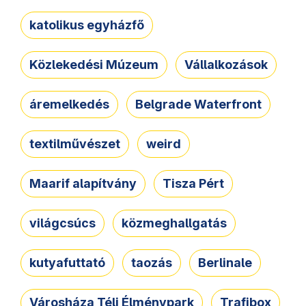
katolikus egyházfő
Közlekedési Múzeum
Vállalkozások
áremelkedés
Belgrade Waterfront
textilművészet
weird
Maarif alapítvány
Tisza Pért
világcsúcs
közmeghallgatás
kutyafuttató
taozás
Berlinale
Városháza Téli Élménypark
Trafibox