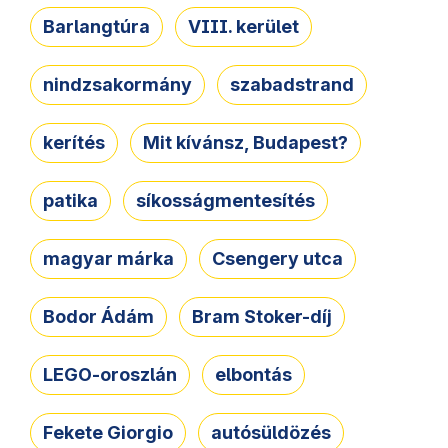
Barlangtúra
VIII. kerület
nindzsakormány
szabadstrand
kerítés
Mit kívánsz, Budapest?
patika
síkosságmentesítés
magyar márka
Csengery utca
Bodor Ádám
Bram Stoker-díj
LEGO-oroszlán
elbontás
Fekete Giorgio
autósüldözés