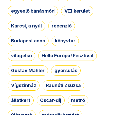
egyenlő bánásmód
VII.kerület
Karcsi, a nyúl
recenzió
Budapest anno
könyvtár
világelső
Helló Európa! Fesztivál
Gustav Mahler
gyorsulás
Vígszínház
Radnóti Zsuzsa
állatkert
Oscar-díj
metró