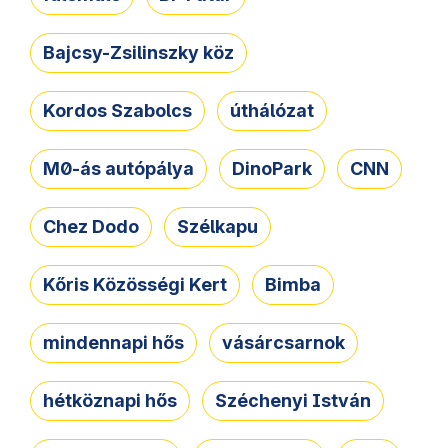
Bajcsy-Zsilinszky köz
Kordos Szabolcs
úthálózat
M0-ás autópálya
DinoPark
CNN
Chez Dodo
Szélkapu
Kőris Közösségi Kert
Bimba
mindennapi hős
vásárcsarnok
hétköznapi hős
Széchenyi István