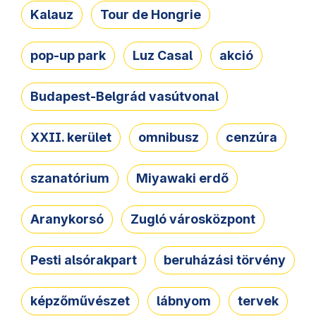
Kalauz
Tour de Hongrie
pop-up park
Luz Casal
akció
Budapest-Belgrád vasútvonal
XXII. kerület
omnibusz
cenzúra
szanatórium
Miyawaki erdő
Aranykorsó
Zugló városközpont
Pesti alsórakpart
beruházási törvény
képzőművészet
lábnyom
tervek