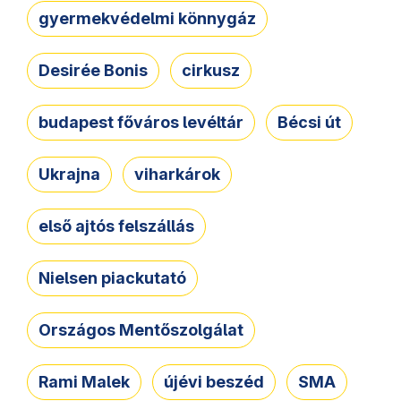
gyermekvédelmi könnygáz
Desirée Bonis
cirkusz
budapest főváros levéltár
Bécsi út
Ukrajna
viharkárok
első ajtós felszállás
Nielsen piackutató
Országos Mentőszolgálat
Rami Malek
újévi beszéd
SMA