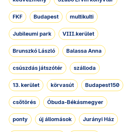
FKF
Budapest
multikulti
Jubileumi park
VIII.kerület
Brunszkó László
Balassa Anna
csúszdás játszótér
szálloda
13. kerület
körvasút
Budapest150
csőtörés
Óbuda-Békásmegyer
ponty
új állomások
Jurányi Ház