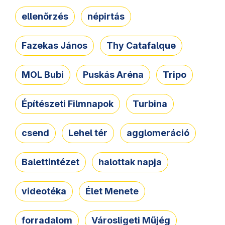
ellenőrzés
népirtás
Fazekas János
Thy Catafalque
MOL Bubi
Puskás Aréna
Tripo
Építészeti Filmnapok
Turbina
csend
Lehel tér
agglomeráció
Balettintézet
halottak napja
videotéka
Élet Menete
forradalom
Városligeti Műjég