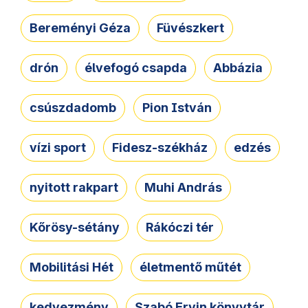
Bereményi Géza
Füvészkert
drón
élvefogó csapda
Abbázia
csúszdadomb
Pion István
vízi sport
Fidesz-székház
edzés
nyitott rakpart
Muhi András
Kőrösy-sétány
Rákóczi tér
Mobilitási Hét
életmentő műtét
kedvezmény
Szabó Ervin könyvtár