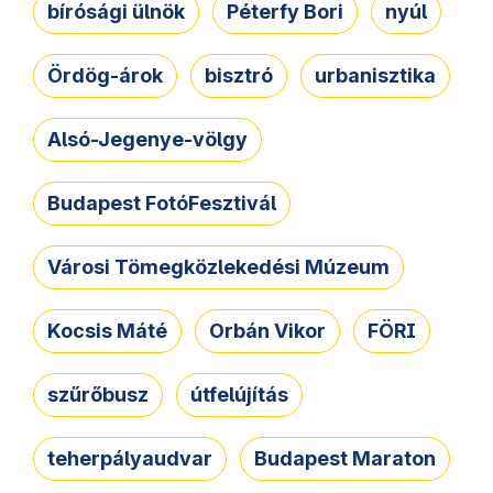
bírósági ülnök
Péterfy Bori
nyúl
Ördög-árok
bisztró
urbanisztika
Alsó-Jegenye-völgy
Budapest FotóFesztivál
Városi Tömegközlekedési Múzeum
Kocsis Máté
Orbán Vikor
FÖRI
szűrőbusz
útfelújítás
teherpályaudvar
Budapest Maraton