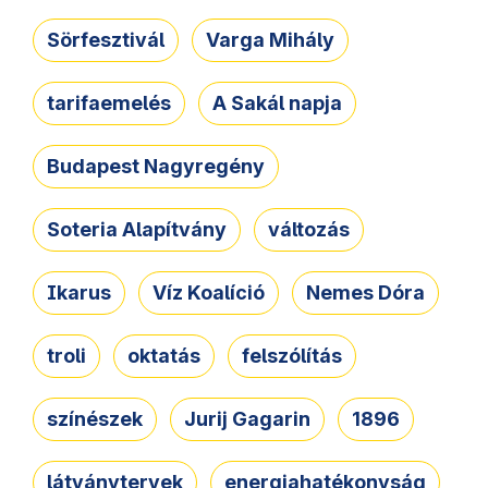
Sörfesztivál
Varga Mihály
tarifaemelés
A Sakál napja
Budapest Nagyregény
Soteria Alapítvány
változás
Ikarus
Víz Koalíció
Nemes Dóra
troli
oktatás
felszólítás
színészek
Jurij Gagarin
1896
látványtervek
energiahatékonyság