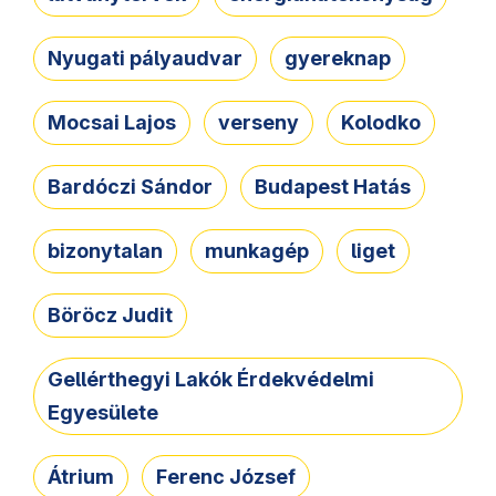
Nyugati pályaudvar
gyereknap
Mocsai Lajos
verseny
Kolodko
Bardóczi Sándor
Budapest Hatás
bizonytalan
munkagép
liget
Böröcz Judit
Gellérthegyi Lakók Érdekvédelmi
Egyesülete
Átrium
Ferenc József