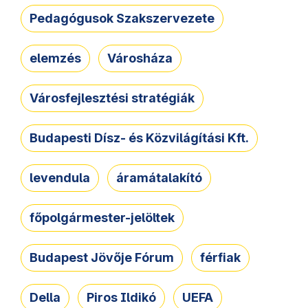
Pedagógusok Szakszervezete
elemzés
Városháza
Városfejlesztési stratégiák
Budapesti Dísz- és Közvilágítási Kft.
levendula
áramátalakító
főpolgármester-jelöltek
Budapest Jövője Fórum
férfiak
Della
Piros Ildikó
UEFA