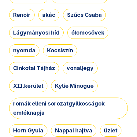
Renoir
akác
Szűcs Csaba
Lágymányosi híd
ólomcsövek
nyomda
Kocsiszín
Cinkotai Tájház
vonaljegy
XII.kerület
Kylie Minogue
romák elleni sorozatgyilkosságok
emléknapja
Horn Gyula
Nappal hajtva
üzlet