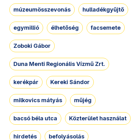
múzeumösszevonás
hulladékgyűjtő
egymillió
élhetőség
facsemete
Zoboki Gábor
Duna Menti Regionális Vízmű Zrt.
kerékpár
Kereki Sándor
milkovics mátyás
műjég
bacsó béla utca
Közterület használat
hirdetés
befolyásolás