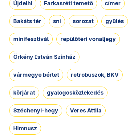
Újdelhi
Farkasréti temető
címer
Bakáts tér
sni
sorozat
gyűlés
minifesztivál
repülőtéri vonaljegy
Örkény István Színház
vármegye bérlet
retrobuszok, BKV
körjárat
gyalogosközlekedés
Széchenyi-hegy
Veres Attila
Himnusz