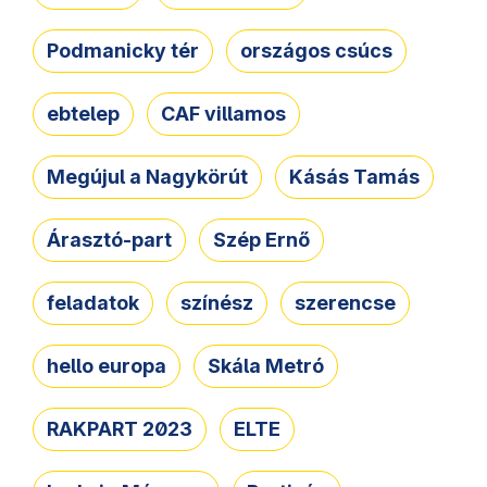
Podmanicky tér
országos csúcs
ebtelep
CAF villamos
Megújul a Nagykörút
Kásás Tamás
Árasztó-part
Szép Ernő
feladatok
színész
szerencse
hello europa
Skála Metró
RAKPART 2023
ELTE