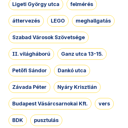
Ligeti György utca
felmérés
áttervezés
LEGO
meghallgatás
Szabad Városok Szövetsége
II. világháború
Ganz utca 13-15.
Petőfi Sándor
Dankó utca
Závada Péter
Nyáry Krisztián
Budapest Vásárcsarnokai Kft.
vers
BDK
pusztulás