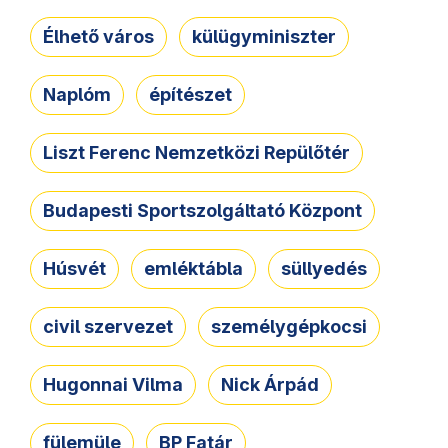
Élhető város
külügyminiszter
Naplóm
építészet
Liszt Ferenc Nemzetközi Repülőtér
Budapesti Sportszolgáltató Központ
Húsvét
emléktábla
süllyedés
civil szervezet
személygépkocsi
Hugonnai Vilma
Nick Árpád
fülemüle
BP Fatár