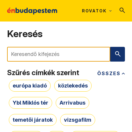
ROVATOK
Keresés
Keresés
Szűrés címkék szerint
ÖSSZES
európa kiadó
közlekedés
Ybl Miklós tér
Arrivabus
temetői járatok
vizsgafilm