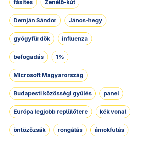
fásítés
Zenélő-kút
Demján Sándor
János-hegy
gyógyfürdők
influenza
befogadás
1%
Microsoft Magyarország
Budapesti közösségi gyűlés
panel
Európa legjobb replülőtere
kék vonal
öntözőzsák
rongálás
ámokfutás