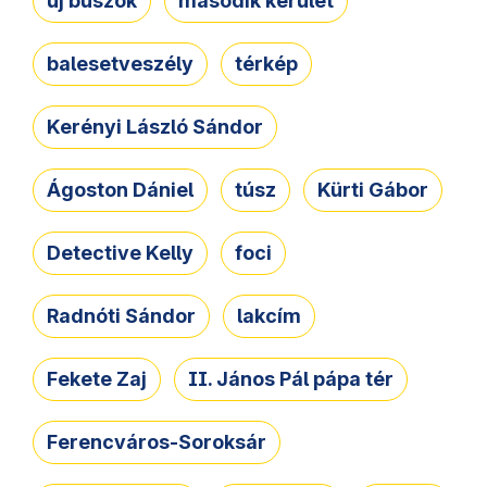
új buszok
második kerület
balesetveszély
térkép
Kerényi László Sándor
Ágoston Dániel
túsz
Kürti Gábor
Detective Kelly
foci
Radnóti Sándor
lakcím
Fekete Zaj
II. János Pál pápa tér
Ferencváros-Soroksár