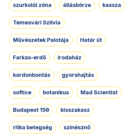
szurkolói zóna
állásbörze
kassza
Temesvári Szilvia
Művészetek Palotája
Határ út
Farkas-erdő
irodaház
kordonbontás
gyorshajtás
softice
botanikus
Mad Scientist
Budapest 150
kisszakasz
ritka betegség
színésznő