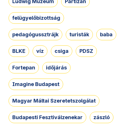
Ludwig Múzeum
Partizán
felügyelőbizottság
pedagógussztrájk
turisták
baba
BLKE
víz
csiga
PDSZ
Fortepan
időjárás
Imagine Budapest
Magyar Máltai Szeretetszolgálat
Budapesti Fesztiválzenekar
zászló