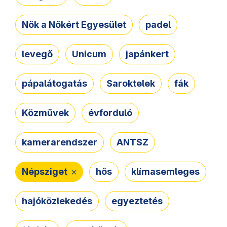
Nők a Nőkért Egyesület
padel
levegő
Unicum
japánkert
pápalátogatás
Saroktelek
fák
Közművek
évforduló
kamerarendszer
ANTSZ
Népsziget
hős
klímasemleges
hajóközlekedés
egyeztetés