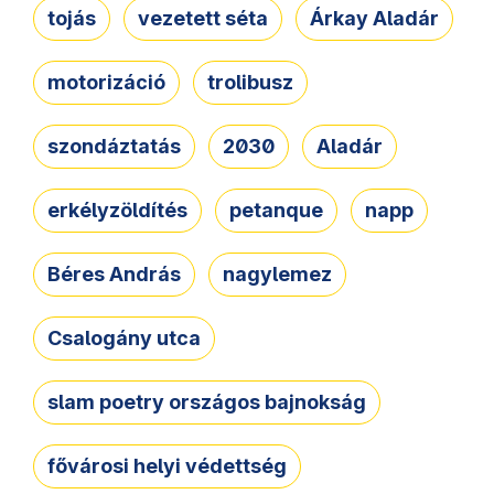
tojás
vezetett séta
Árkay Aladár
motorizáció
trolibusz
szondáztatás
2030
Aladár
erkélyzöldítés
petanque
napp
Béres András
nagylemez
Csalogány utca
slam poetry országos bajnokság
fővárosi helyi védettség