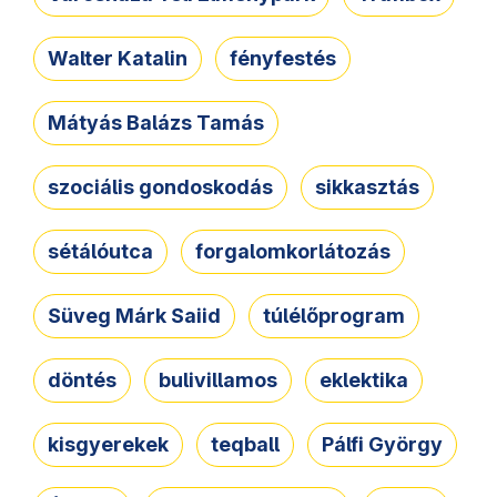
Walter Katalin
fényfestés
Mátyás Balázs Tamás
szociális gondoskodás
sikkasztás
sétálóutca
forgalomkorlátozás
Süveg Márk Saiid
túlélőprogram
döntés
bulivillamos
eklektika
kisgyerekek
teqball
Pálfi György