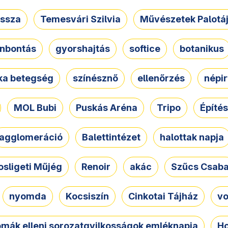
ssza
Temesvári Szilvia
Művészetek Palotá
nbontás
gyorshajtás
softice
botanikus
tka betegség
színésznő
ellenőrzés
népir
MOL Bubi
Puskás Aréna
Tripo
Építés
agglomeráció
Balettintézet
halottak napja
osligeti Műjég
Renoir
akác
Szűcs Csab
nyomda
Kocsiszín
Cinkotai Tájház
vo
omák elleni sorozatgyilkosságok emléknapja
Ho