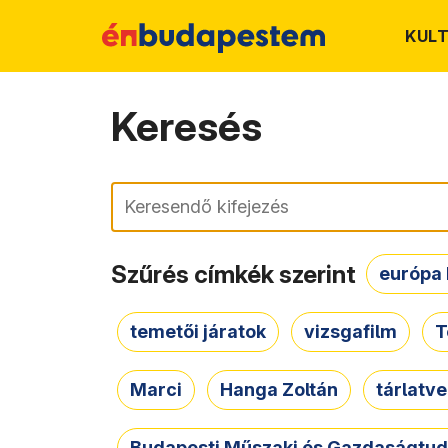
KUL
Keresés
Keresés
Szűrés címkék szerint
európa 
temetői járatok
vizsgafilm
T
Marci
Hanga Zoltán
tárlatv
Budapesti Műszaki és Gazdaságtu