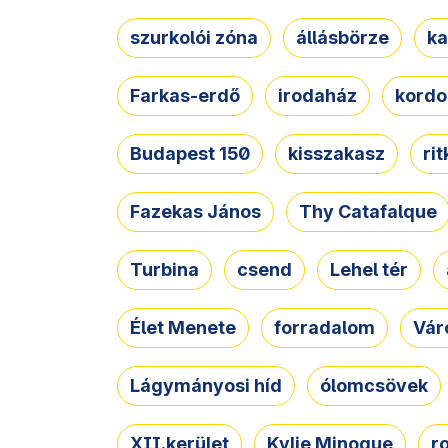
szurkolói zóna
állásbörze
ka
Farkas-erdő
irodaház
kordo
Budapest 150
kisszakasz
ri
Fazekas János
Thy Catafalque
Turbina
csend
Lehel tér
Élet Menete
forradalom
Vár
Lágymányosi híd
ólomcsövek
XII.kerület
Kylie Minogue
r