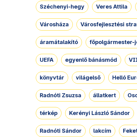
Széchenyi-hegy
Veres Attila
Városháza
Városfejlesztési str
áramátalakító
főpolgármester-j
UEFA
egyenlő bánásmód
VII
könyvtár
világelső
Helló Eur
Radnóti Zsuzsa
állatkert
Osc
térkép
Kerényi László Sándor
Radnóti Sándor
lakcím
Feket