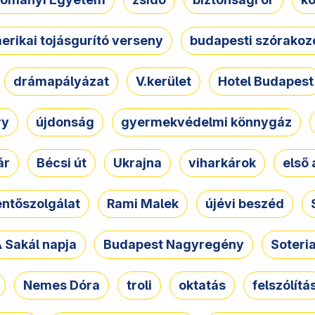
erikai tojásgurító verseny
budapesti szórakoz
drámapályázat
V.kerület
Hotel Budapest
ry
újdonság
gyermekvédelmi könnygáz
ár
Bécsi út
Ukrajna
viharkárok
első 
ntőszolgálat
Rami Malek
újévi beszéd
 Sakál napja
Budapest Nagyregény
Soteri
Nemes Dóra
troli
oktatás
felszólítá