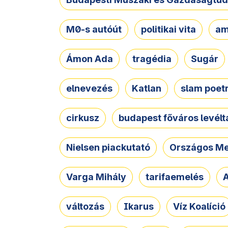
M0-s autóút
politikai vita
am
Ámon Ada
tragédia
Sugár
elnevezés
Katlan
slam poet
cirkusz
budapest főváros levélt
Nielsen piackutató
Országos Me
Varga Mihály
tarifaemelés
A
változás
Ikarus
Víz Koalíció