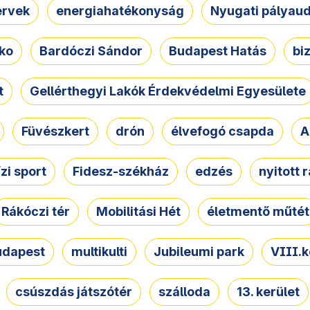
ervek
energiahatékonyság
Nyugati pályau
ko
Bardóczi Sándor
Budapest Hatás
bi
t
Gellérthegyi Lakók Érdekvédelmi Egyesülete
Füvészkert
drón
élvefogó csapda
A
ízi sport
Fidesz-székház
edzés
nyitott 
Rákóczi tér
Mobilitási Hét
életmentő műtét
udapest
multikulti
Jubileumi park
VIII.k
csúszdás játszótér
szálloda
13. kerület