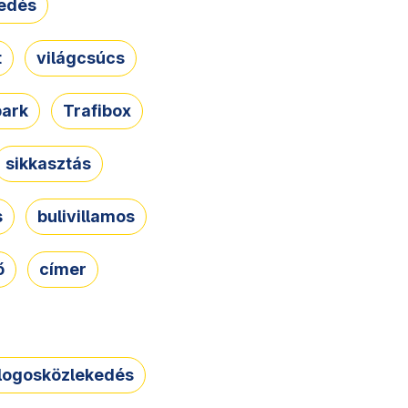
edés
t
világcsúcs
park
Trafibox
sikkasztás
s
bulivillamos
ő
címer
logosközlekedés