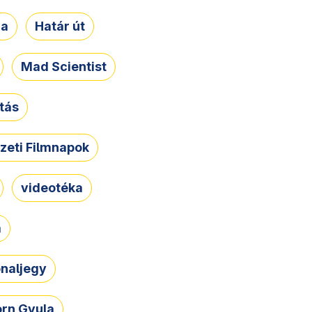
ja
Határ út
Mad Scientist
tás
zeti Filmnapok
videotéka
a
naljegy
rn Gyula