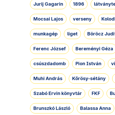
Jurij Gagarin
1896
látványt
Mocsai Lajos
verseny
Kolod
munkagép
liget
Böröcz Judi
Ferenc József
Bereményi Géza
csúszdadomb
Pion István
v
Muhi András
Kőrösy-sétány
Szabó Ervin könyvtár
FKF
B
Brunszkó László
Balassa Anna