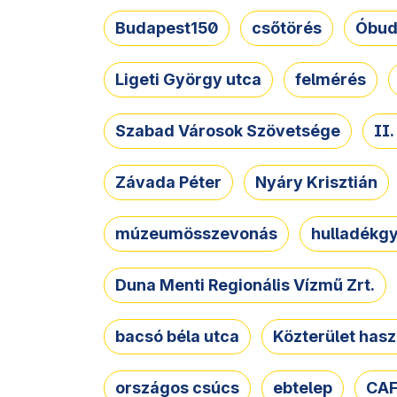
Budapest150
csőtörés
Óbud
Ligeti György utca
felmérés
Szabad Városok Szövetsége
II
Závada Péter
Nyáry Krisztián
múzeumösszevonás
hulladékgy
Duna Menti Regionális Vízmű Zrt.
bacsó béla utca
Közterület hasz
országos csúcs
ebtelep
CAF