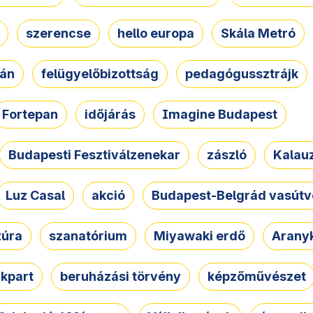
szerencse
hello europa
Skála Metró
zán
felügyelőbizottság
pedagógussztrájk
Fortepan
időjárás
Imagine Budapest
Budapesti Fesztiválzenekar
zászló
Kalau
Luz Casal
akció
Budapest-Belgrád vasútv
zúra
szanatórium
Miyawaki erdő
Arany
akpart
beruházási törvény
képzőművészet