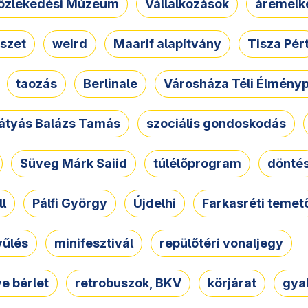
özlekedési Múzeum
Vállalkozások
áremelk
szet
weird
Maarif alapítvány
Tisza Pér
taozás
Berlinale
Városháza Téli Élmény
átyás Balázs Tamás
szociális gondoskodás
Süveg Márk Saiid
túlélőprogram
dönté
ll
Pálfi György
Újdelhi
Farkasréti temet
yűlés
minifesztivál
repülőtéri vonaljegy
e bérlet
retrobuszok, BKV
körjárat
gya