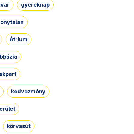
dvar
gyereknap
zonytalan
Átrium
bbázia
rakpart
kedvezmény
erület
körvasút