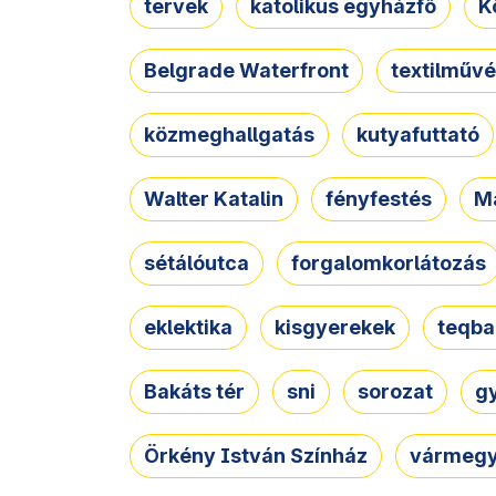
tervek
katolikus egyházfő
K
Belgrade Waterfront
textilművé
közmeghallgatás
kutyafuttató
Walter Katalin
fényfestés
M
sétálóutca
forgalomkorlátozás
eklektika
kisgyerekek
teqba
Bakáts tér
sni
sorozat
g
Örkény István Színház
vármegy