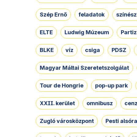
Szép Ernő
feladatok
színész
ELTE
Ludwig Múzeum
Parti
BLKE
víz
csiga
PDSZ
Magyar Máltai Szeretetszolgálat
Tour de Hongrie
pop-up park
XXII. kerület
omnibusz
cen
Zugló városközpont
Pesti alsór