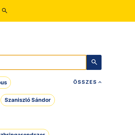
ÖSSZES
bus
Szaniszló Sándor
zbringarendszer