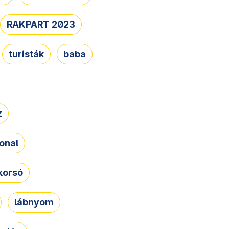
RAKPART 2023
turisták
baba
z
onal
korsó
lábnyom