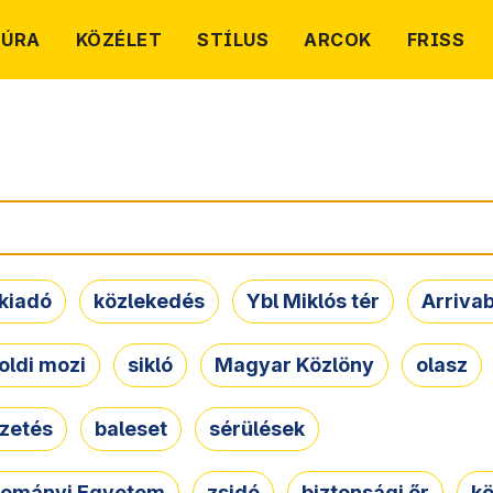
TÚRA
KÖZÉLET
STÍLUS
ARCOK
FRISS
kiadó
közlekedés
Ybl Miklós tér
Arriva
oldi mozi
sikló
Magyar Közlöny
olasz
ezetés
baleset
sérülések
dományi Egyetem
zsidó
biztonsági őr
kö