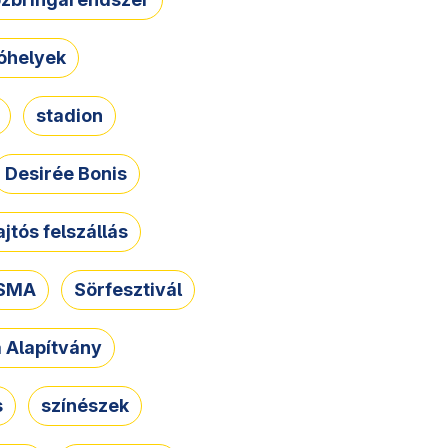
óhelyek
stadion
Desirée Bonis
ajtós felszállás
SMA
Sörfesztivál
a Alapítvány
s
színészek