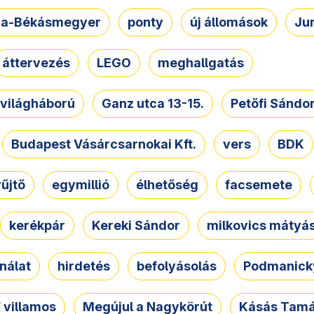
a-Békásmegyer
ponty
új állomások
Ju
áttervezés
LEGO
meghallgatás
. világháború
Ganz utca 13-15.
Petőfi Sándo
Budapest Vásárcsarnokai Kft.
vers
BDK
űjtő
egymillió
élhetőség
facsemete
kerékpár
Kereki Sándor
milkovics mátyá
nálat
hirdetés
befolyásolás
Podmanicky
 villamos
Megújul a Nagykörút
Kásás Tam