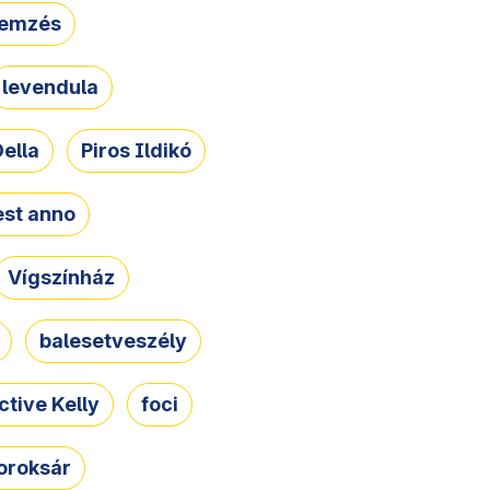
lemzés
levendula
ella
Piros Ildikó
st anno
Vígszínház
balesetveszély
ctive Kelly
foci
oroksár