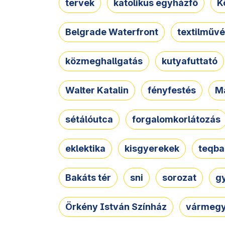
tervek
katolikus egyházfő
K
Belgrade Waterfront
textilművé
közmeghallgatás
kutyafuttató
Walter Katalin
fényfestés
M
sétálóutca
forgalomkorlátozás
eklektika
kisgyerekek
teqba
Bakáts tér
sni
sorozat
g
Örkény István Színház
vármegy