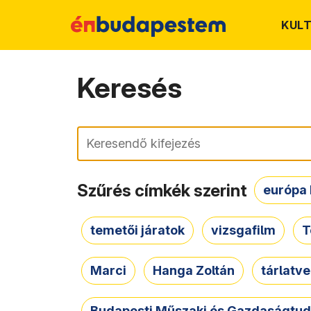
KUL
Keresés
Keresés
Szűrés címkék szerint
európa 
temetői járatok
vizsgafilm
T
Marci
Hanga Zoltán
tárlatv
Budapesti Műszaki és Gazdaságtu