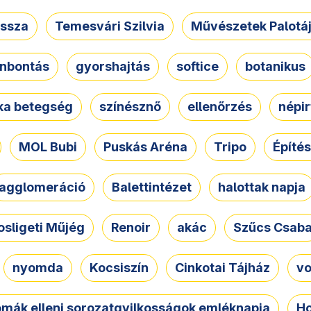
ssza
Temesvári Szilvia
Művészetek Palotá
nbontás
gyorshajtás
softice
botanikus
tka betegség
színésznő
ellenőrzés
népir
MOL Bubi
Puskás Aréna
Tripo
Építés
agglomeráció
Balettintézet
halottak napja
osligeti Műjég
Renoir
akác
Szűcs Csab
nyomda
Kocsiszín
Cinkotai Tájház
vo
omák elleni sorozatgyilkosságok emléknapja
Ho