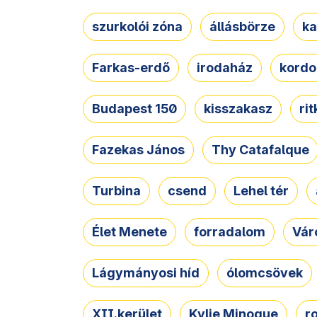
szurkolói zóna
állásbörze
ka
Farkas-erdő
irodaház
kordo
Budapest 150
kisszakasz
ri
Fazekas János
Thy Catafalque
Turbina
csend
Lehel tér
Élet Menete
forradalom
Vár
Lágymányosi híd
ólomcsövek
XII.kerület
Kylie Minogue
r