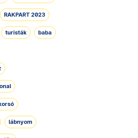
RAKPART 2023
turisták
baba
z
onal
korsó
lábnyom