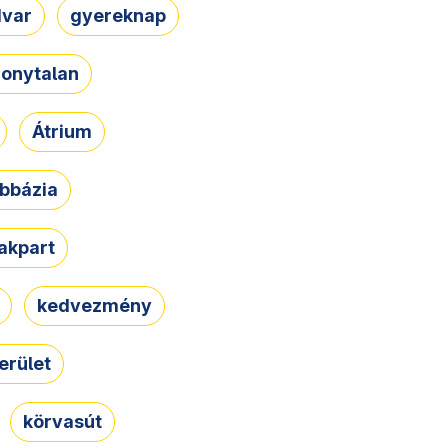
dvar
gyereknap
zonytalan
Átrium
bbázia
rakpart
kedvezmény
erület
körvasút