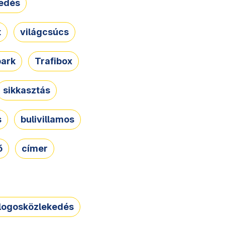
edés
t
világcsúcs
park
Trafibox
sikkasztás
s
bulivillamos
ő
címer
logosközlekedés