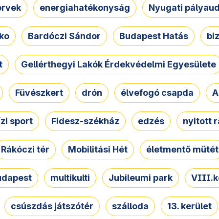
ervek
energiahatékonyság
Nyugati pályau
ko
Bardóczi Sándor
Budapest Hatás
bi
t
Gellérthegyi Lakók Érdekvédelmi Egyesülete
Füvészkert
drón
élvefogó csapda
A
ízi sport
Fidesz-székház
edzés
nyitott 
Rákóczi tér
Mobilitási Hét
életmentő műtét
udapest
multikulti
Jubileumi park
VIII.k
csúszdás játszótér
szálloda
13. kerület