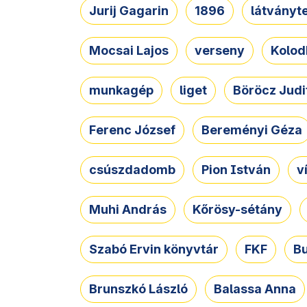
Jurij Gagarin
1896
látványt
Mocsai Lajos
verseny
Kolod
munkagép
liget
Böröcz Judi
Ferenc József
Bereményi Géza
csúszdadomb
Pion István
v
Muhi András
Kőrösy-sétány
Szabó Ervin könyvtár
FKF
B
Brunszkó László
Balassa Anna