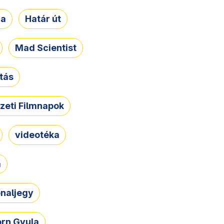
ja
Határ út
Mad Scientist
tás
zeti Filmnapok
videotéka
a
naljegy
rn Gyula