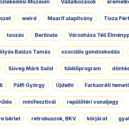
özlekedési Múzeum
Vállalkozások
áremelk
szet
weird
Maarif alapítvány
Tisza Pér
taozás
Berlinale
Városháza Téli Élmény
átyás Balázs Tamás
szociális gondoskodás
Süveg Márk Saiid
túlélőprogram
dönté
ll
Pálfi György
Újdelhi
Farkasréti temet
yűlés
minifesztivál
repülőtéri vonaljegy
e bérlet
retrobuszok, BKV
körjárat
gya