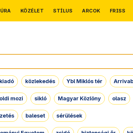
TÚRA
KÖZÉLET
STÍLUS
ARCOK
FRISS
kiadó
közlekedés
Ybl Miklós tér
Arriva
oldi mozi
sikló
Magyar Közlöny
olasz
ezetés
baleset
sérülések
dományi Egyetem
zsidó
biztonsági őr
kö