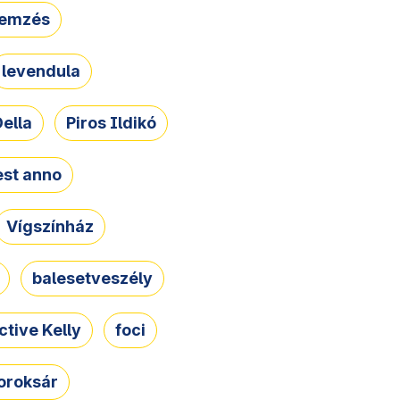
lemzés
levendula
ella
Piros Ildikó
st anno
Vígszínház
balesetveszély
ctive Kelly
foci
oroksár