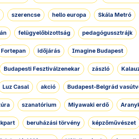
szerencse
hello europa
Skála Metró
zán
felügyelőbizottság
pedagógussztrájk
Fortepan
időjárás
Imagine Budapest
Budapesti Fesztiválzenekar
zászló
Kalau
Luz Casal
akció
Budapest-Belgrád vasútv
zúra
szanatórium
Miyawaki erdő
Arany
akpart
beruházási törvény
képzőművészet