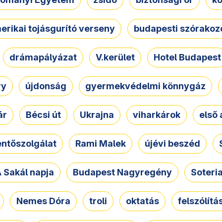
erikai tojásgurító verseny
budapesti szórakoz
drámapályázat
V.kerület
Hotel Budapest
ry
újdonság
gyermekvédelmi könnygáz
ár
Bécsi út
Ukrajna
viharkárok
első 
ntőszolgálat
Rami Malek
újévi beszéd
 Sakál napja
Budapest Nagyregény
Soteri
Nemes Dóra
troli
oktatás
felszólítá