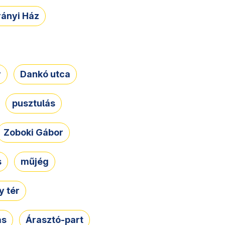
rányi Ház
r
Dankó utca
pusztulás
Zoboki Gábor
s
műjég
 tér
ás
Árasztó-part