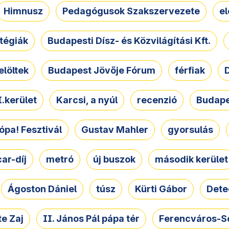
Himnusz
Pedagógusok Szakszervezete
e
atégiák
Budapesti Dísz- és Közvilágítási Kft.
elöltek
Budapest Jövője Fórum
férfiak
D
.kerület
Karcsi, a nyúl
recenzió
Budape
ópa! Fesztivál
Gustav Mahler
gyorsulás
ar-díj
metró
új buszok
második kerület
Ágoston Dániel
túsz
Kürti Gábor
Dete
e Zaj
II. János Pál pápa tér
Ferencváros-S