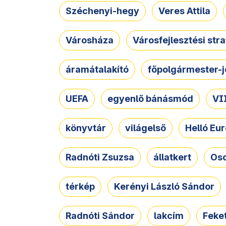
Széchenyi-hegy
Veres Attila
Városháza
Városfejlesztési str
áramátalakító
főpolgármester-j
UEFA
egyenlő bánásmód
VII
könyvtár
világelső
Helló Eur
Radnóti Zsuzsa
állatkert
Osc
térkép
Kerényi László Sándor
Radnóti Sándor
lakcím
Feket