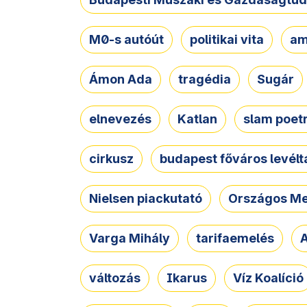
M0-s autóút
politikai vita
am
Ámon Ada
tragédia
Sugár
elnevezés
Katlan
slam poet
cirkusz
budapest főváros levélt
Nielsen piackutató
Országos Me
Varga Mihály
tarifaemelés
A
változás
Ikarus
Víz Koalíció