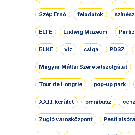
Szép Ernő
feladatok
színész
ELTE
Ludwig Múzeum
Parti
BLKE
víz
csiga
PDSZ
Magyar Máltai Szeretetszolgálat
Tour de Hongrie
pop-up park
XXII. kerület
omnibusz
cen
Zugló városközpont
Pesti alsór