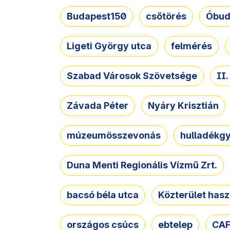
Budapest150
csőtörés
Óbud
Ligeti György utca
felmérés
Szabad Városok Szövetsége
II
Závada Péter
Nyáry Krisztián
múzeumösszevonás
hulladékgy
Duna Menti Regionális Vízmű Zrt.
bacsó béla utca
Közterület hasz
országos csúcs
ebtelep
CAF