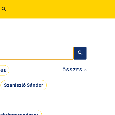
ÖSSZES
bus
Szaniszló Sándor
zbringarendszer