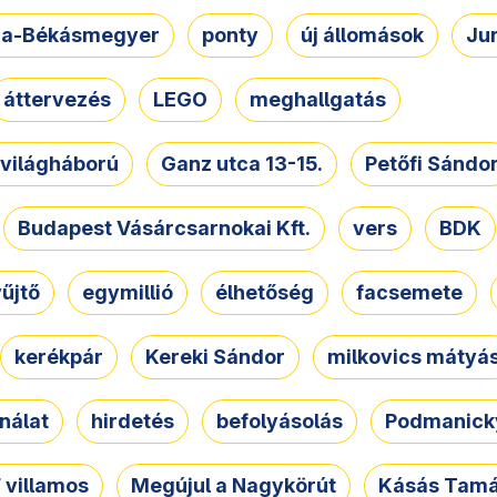
a-Békásmegyer
ponty
új állomások
Ju
áttervezés
LEGO
meghallgatás
. világháború
Ganz utca 13-15.
Petőfi Sándo
Budapest Vásárcsarnokai Kft.
vers
BDK
űjtő
egymillió
élhetőség
facsemete
kerékpár
Kereki Sándor
milkovics mátyá
nálat
hirdetés
befolyásolás
Podmanicky
 villamos
Megújul a Nagykörút
Kásás Tam