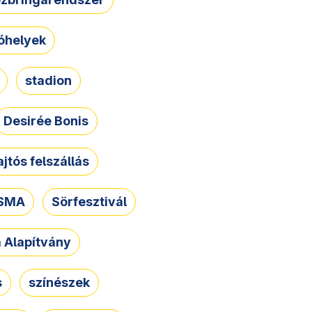
óhelyek
stadion
Desirée Bonis
ajtós felszállás
SMA
Sörfesztivál
a Alapítvány
s
színészek