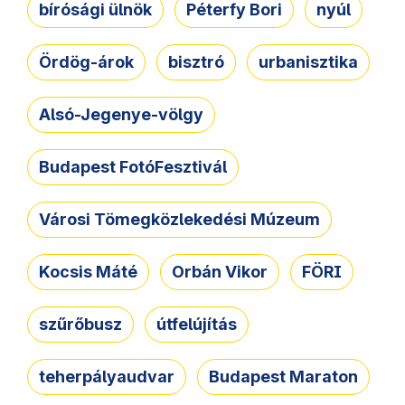
bírósági ülnök
Péterfy Bori
nyúl
Ördög-árok
bisztró
urbanisztika
Alsó-Jegenye-völgy
Budapest FotóFesztivál
Városi Tömegközlekedési Múzeum
Kocsis Máté
Orbán Vikor
FÖRI
szűrőbusz
útfelújítás
teherpályaudvar
Budapest Maraton