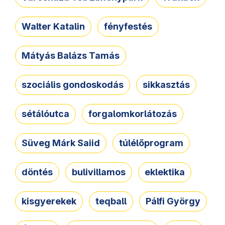
Walter Katalin
fényfestés
Mátyás Balázs Tamás
szociális gondoskodás
sikkasztás
sétálóutca
forgalomkorlátozás
Süveg Márk Saiid
túlélőprogram
döntés
bulivillamos
eklektika
kisgyerekek
teqball
Pálfi György