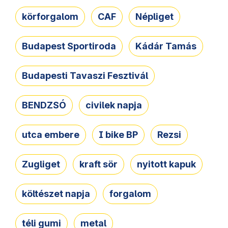
körforgalom
CAF
Népliget
Budapest Sportiroda
Kádár Tamás
Budapesti Tavaszi Fesztivál
BENDZSÓ
civilek napja
utca embere
I bike BP
Rezsi
Zugliget
kraft sör
nyitott kapuk
költészet napja
forgalom
téli gumi
metal