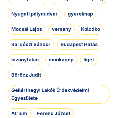
Nyugati pályaudvar
gyereknap
Mocsai Lajos
verseny
Kolodko
Bardóczi Sándor
Budapest Hatás
bizonytalan
munkagép
liget
Böröcz Judit
Gellérthegyi Lakók Érdekvédelmi
Egyesülete
Átrium
Ferenc József