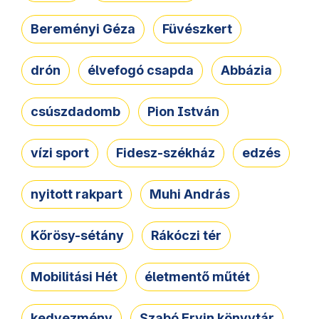
Bereményi Géza
Füvészkert
drón
élvefogó csapda
Abbázia
csúszdadomb
Pion István
vízi sport
Fidesz-székház
edzés
nyitott rakpart
Muhi András
Kőrösy-sétány
Rákóczi tér
Mobilitási Hét
életmentő műtét
kedvezmény
Szabó Ervin könyvtár