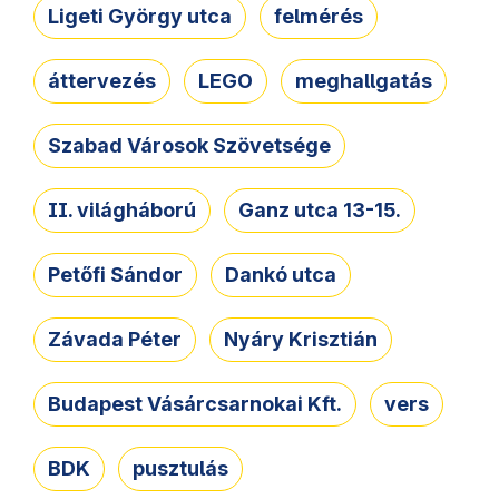
Ligeti György utca
felmérés
áttervezés
LEGO
meghallgatás
Szabad Városok Szövetsége
II. világháború
Ganz utca 13-15.
Petőfi Sándor
Dankó utca
Závada Péter
Nyáry Krisztián
Budapest Vásárcsarnokai Kft.
vers
BDK
pusztulás