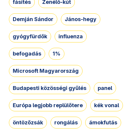
fásítés
Zenélő-kút
Demján Sándor
János-hegy
gyógyfürdők
influenza
befogadás
1%
Microsoft Magyarország
Budapesti közösségi gyűlés
panel
Európa legjobb replülőtere
kék vonal
öntözőzsák
rongálás
ámokfutás