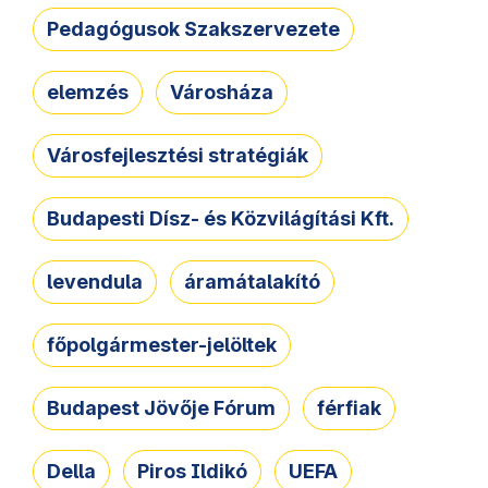
Pedagógusok Szakszervezete
elemzés
Városháza
Városfejlesztési stratégiák
Budapesti Dísz- és Közvilágítási Kft.
levendula
áramátalakító
főpolgármester-jelöltek
Budapest Jövője Fórum
férfiak
Della
Piros Ildikó
UEFA