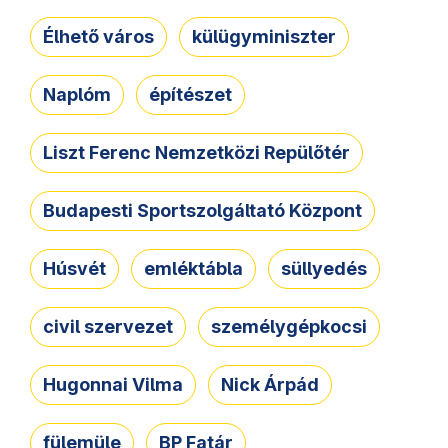
Élhető város
külügyminiszter
Naplóm
építészet
Liszt Ferenc Nemzetközi Repülőtér
Budapesti Sportszolgáltató Központ
Húsvét
emléktábla
süllyedés
civil szervezet
személygépkocsi
Hugonnai Vilma
Nick Árpád
fülemüle
BP Fatár