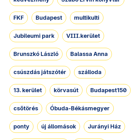
FKF
Budapest
multikulti
Jubileumi park
VIII.kerület
Brunszkó László
Balassa Anna
csúszdás játszótér
szálloda
13. kerület
körvasút
Budapest150
csőtörés
Óbuda-Békásmegyer
ponty
új állomások
Jurányi Ház