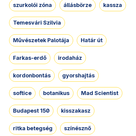
szurkolói zóna
állásbörze
kassza
Temesvári Szilvia
Művészetek Palotája
Határ út
Farkas-erdő
irodaház
kordonbontás
gyorshajtás
softice
botanikus
Mad Scientist
Budapest 150
kisszakasz
ritka betegség
színésznő