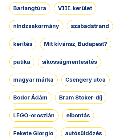
Barlangtúra
VIII. kerület
nindzsakormány
szabadstrand
kerítés
Mit kívánsz, Budapest?
patika
síkosságmentesítés
magyar márka
Csengery utca
Bodor Ádám
Bram Stoker-díj
LEGO-oroszlán
elbontás
Fekete Giorgio
autósüldözés