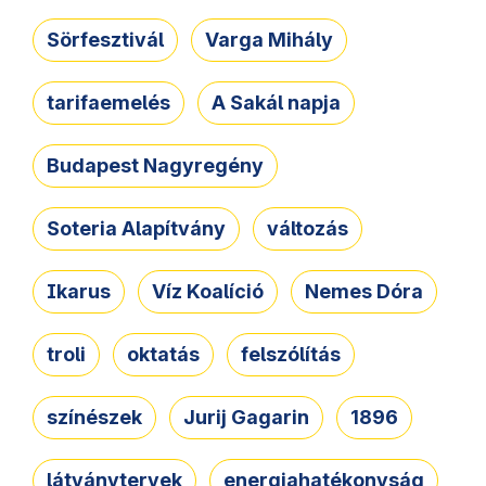
Sörfesztivál
Varga Mihály
tarifaemelés
A Sakál napja
Budapest Nagyregény
Soteria Alapítvány
változás
Ikarus
Víz Koalíció
Nemes Dóra
troli
oktatás
felszólítás
színészek
Jurij Gagarin
1896
látványtervek
energiahatékonyság