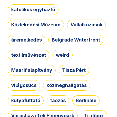
katolikus egyházfő
Közlekedési Múzeum
Vállalkozások
áremelkedés
Belgrade Waterfront
textilművészet
weird
Maarif alapítvány
Tisza Pért
világcsúcs
közmeghallgatás
kutyafuttató
taozás
Berlinale
Városháza Téli Élménypark
Trafibox