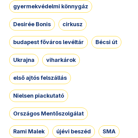
gyermekvédelmi könnygáz
Desirée Bonis
cirkusz
budapest főváros levéltár
Bécsi út
Ukrajna
viharkárok
első ajtós felszállás
Nielsen piackutató
Országos Mentőszolgálat
Rami Malek
újévi beszéd
SMA