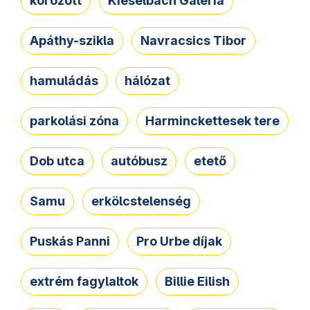
körözött
Kieselbach Galéria
Apáthy-szikla
Navracsics Tibor
hamuládás
hálózat
parkolási zóna
Harminckettesek tere
Dob utca
autóbusz
etető
Samu
erkölcstelenség
Puskás Panni
Pro Urbe díjak
extrém fagylaltok
Billie Eilish