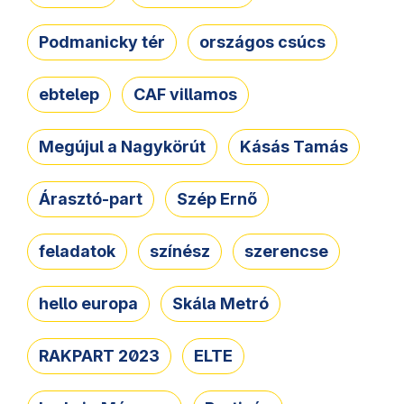
Podmanicky tér
országos csúcs
ebtelep
CAF villamos
Megújul a Nagykörút
Kásás Tamás
Árasztó-part
Szép Ernő
feladatok
színész
szerencse
hello europa
Skála Metró
RAKPART 2023
ELTE