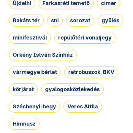
Újdelhi
Farkasréti temető
címer
Bakáts tér
sni
sorozat
gyűlés
minifesztivál
repülőtéri vonaljegy
Örkény István Színház
vármegye bérlet
retrobuszok, BKV
körjárat
gyalogosközlekedés
Széchenyi-hegy
Veres Attila
Himnusz