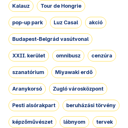
Kalauz
Tour de Hongrie
pop-up park
Luz Casal
akció
Budapest-Belgrád vasútvonal
XXII. kerület
omnibusz
cenzúra
szanatórium
Miyawaki erdő
Aranykorsó
Zugló városközpont
Pesti alsórakpart
beruházási törvény
képzőművészet
lábnyom
tervek