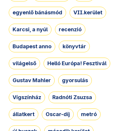
egyenlő bánásmód
VII.kerület
Karcsi, a nyúl
recenzió
Budapest anno
könyvtár
világelső
Helló Európa! Fesztivál
Gustav Mahler
gyorsulás
Vígszínház
Radnóti Zsuzsa
állatkert
Oscar-díj
metró