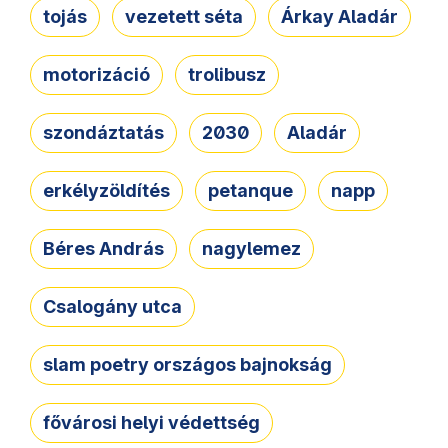
tojás
vezetett séta
Árkay Aladár
motorizáció
trolibusz
szondáztatás
2030
Aladár
erkélyzöldítés
petanque
napp
Béres András
nagylemez
Csalogány utca
slam poetry országos bajnokság
fővárosi helyi védettség