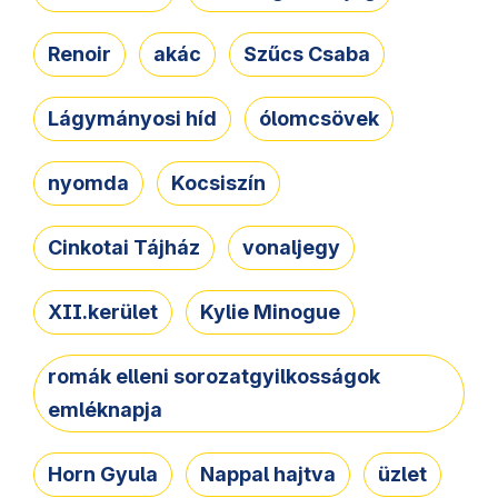
Renoir
akác
Szűcs Csaba
Lágymányosi híd
ólomcsövek
nyomda
Kocsiszín
Cinkotai Tájház
vonaljegy
XII.kerület
Kylie Minogue
romák elleni sorozatgyilkosságok
emléknapja
Horn Gyula
Nappal hajtva
üzlet