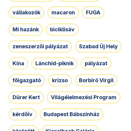
vállakozók
macaron
FUGA
Mi hazánk
biciklisáv
zeneszerzői pályázat
Szabad Új Hely
Kína
Lánchíd-piknik
pályázat
főigazgató
krizso
Borbíró Virgil
Dürer Kert
Világélelmezési Program
kérdőív
Budapest Bábszínház