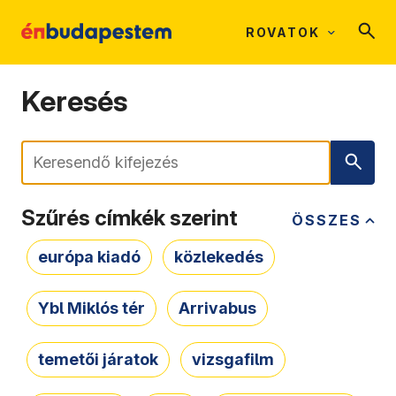
ROVATOK
Keresés
Keresés
Szűrés címkék szerint
ÖSSZES
európa kiadó
közlekedés
Ybl Miklós tér
Arrivabus
temetői járatok
vizsgafilm