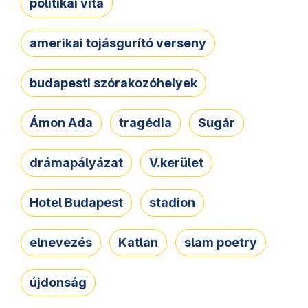
politikai vita
amerikai tojásgurító verseny
budapesti szórakozóhelyek
Ámon Ada
tragédia
Sugár
drámapályázat
V.kerület
Hotel Budapest
stadion
elnevezés
Katlan
slam poetry
újdonság