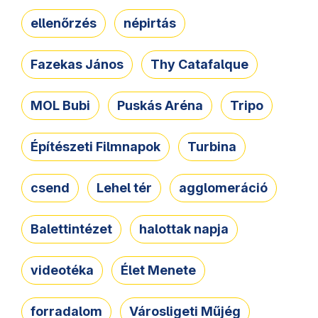
ellenőrzés
népirtás
Fazekas János
Thy Catafalque
MOL Bubi
Puskás Aréna
Tripo
Építészeti Filmnapok
Turbina
csend
Lehel tér
agglomeráció
Balettintézet
halottak napja
videotéka
Élet Menete
forradalom
Városligeti Műjég