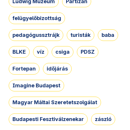
Ludwig Múzeum
Partizán
felügyelőbizottság
pedagógussztrájk
turisták
baba
BLKE
víz
csiga
PDSZ
Fortepan
időjárás
Imagine Budapest
Magyar Máltai Szeretetszolgálat
Budapesti Fesztiválzenekar
zászló