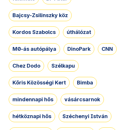
Bajcsy-Zsilinszky köz
Kordos Szabolcs
úthálózat
M0-ás autópálya
DinoPark
CNN
Chez Dodo
Szélkapu
Kőris Közösségi Kert
Bimba
mindennapi hős
vásárcsarnok
hétköznapi hős
Széchenyi István