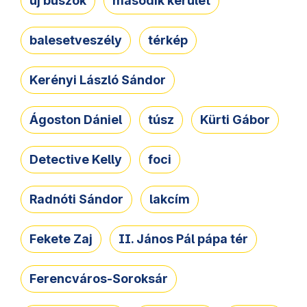
új buszok
második kerület
balesetveszély
térkép
Kerényi László Sándor
Ágoston Dániel
túsz
Kürti Gábor
Detective Kelly
foci
Radnóti Sándor
lakcím
Fekete Zaj
II. János Pál pápa tér
Ferencváros-Soroksár