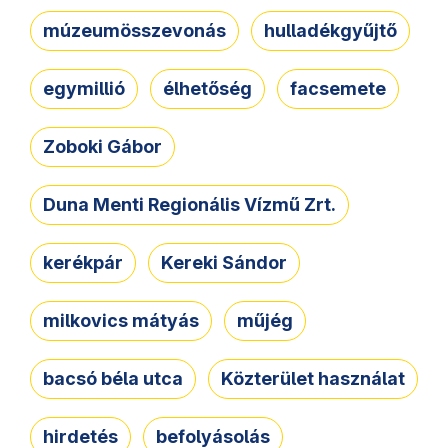
múzeumösszevonás
hulladékgyűjtő
egymillió
élhetőség
facsemete
Zoboki Gábor
Duna Menti Regionális Vízmű Zrt.
kerékpár
Kereki Sándor
milkovics mátyás
műjég
bacsó béla utca
Közterület használat
hirdetés
befolyásolás