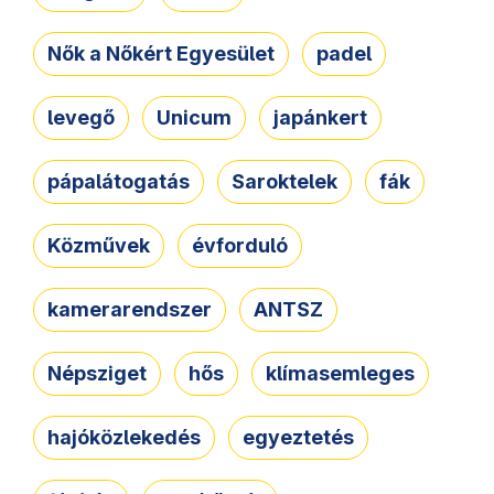
Nők a Nőkért Egyesület
padel
levegő
Unicum
japánkert
pápalátogatás
Saroktelek
fák
Közművek
évforduló
kamerarendszer
ANTSZ
Népsziget
hős
klímasemleges
hajóközlekedés
egyeztetés