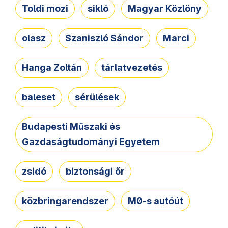
Toldi mozi
sikló
Magyar Közlöny
olasz
Szaniszló Sándor
Marci
Hanga Zoltán
tárlatvezetés
baleset
sérülések
Budapesti Műszaki és
Gazdaságtudományi Egyetem
zsidó
biztonsági őr
közbringarendszer
M0-s autóút