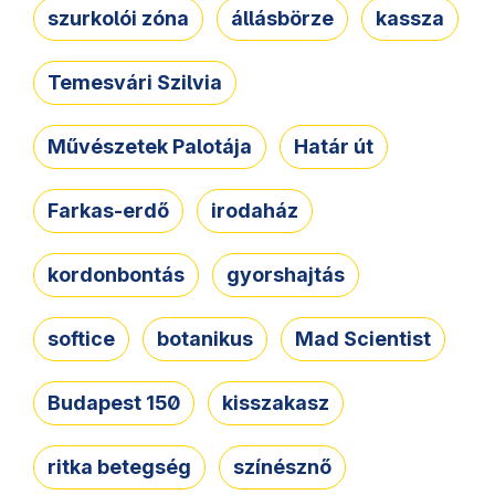
szurkolói zóna
állásbörze
kassza
Temesvári Szilvia
Művészetek Palotája
Határ út
Farkas-erdő
irodaház
kordonbontás
gyorshajtás
softice
botanikus
Mad Scientist
Budapest 150
kisszakasz
ritka betegség
színésznő