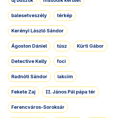
új buszok
második kerület
balesetveszély
térkép
Kerényi László Sándor
Ágoston Dániel
túsz
Kürti Gábor
Detective Kelly
foci
Radnóti Sándor
lakcím
Fekete Zaj
II. János Pál pápa tér
Ferencváros-Soroksár