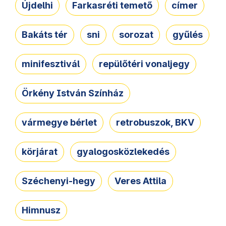
Újdelhi
Farkasréti temető
címer
Bakáts tér
sni
sorozat
gyűlés
minifesztivál
repülőtéri vonaljegy
Örkény István Színház
vármegye bérlet
retrobuszok, BKV
körjárat
gyalogosközlekedés
Széchenyi-hegy
Veres Attila
Himnusz