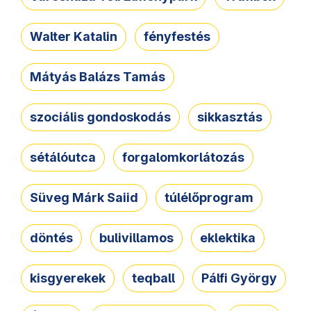
Walter Katalin
fényfestés
Mátyás Balázs Tamás
szociális gondoskodás
sikkasztás
sétálóutca
forgalomkorlátozás
Süveg Márk Saiid
túlélőprogram
döntés
bulivillamos
eklektika
kisgyerekek
teqball
Pálfi György