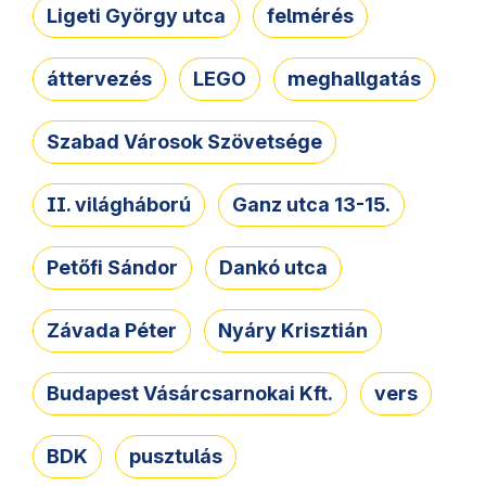
Ligeti György utca
felmérés
áttervezés
LEGO
meghallgatás
Szabad Városok Szövetsége
II. világháború
Ganz utca 13-15.
Petőfi Sándor
Dankó utca
Závada Péter
Nyáry Krisztián
Budapest Vásárcsarnokai Kft.
vers
BDK
pusztulás