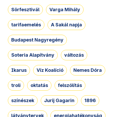
Sörfesztivál
Varga Mihály
tarifaemelés
A Sakál napja
Budapest Nagyregény
Soteria Alapítvány
változás
Ikarus
Víz Koalíció
Nemes Dóra
troli
oktatás
felszólítás
színészek
Jurij Gagarin
1896
látványtervek
energiahatékonyság