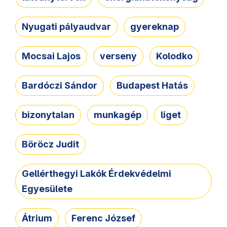
Nyugati pályaudvar
gyereknap
Mocsai Lajos
verseny
Kolodko
Bardóczi Sándor
Budapest Hatás
bizonytalan
munkagép
liget
Böröcz Judit
Gellérthegyi Lakók Érdekvédelmi
Egyesülete
Átrium
Ferenc József