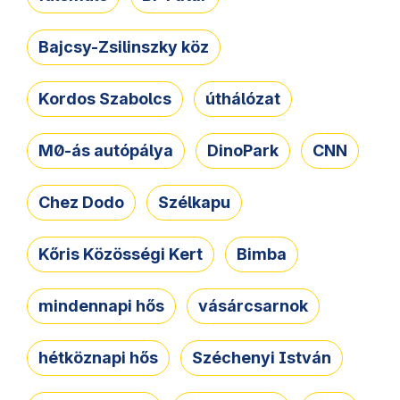
Bajcsy-Zsilinszky köz
Kordos Szabolcs
úthálózat
M0-ás autópálya
DinoPark
CNN
Chez Dodo
Szélkapu
Kőris Közösségi Kert
Bimba
mindennapi hős
vásárcsarnok
hétköznapi hős
Széchenyi István