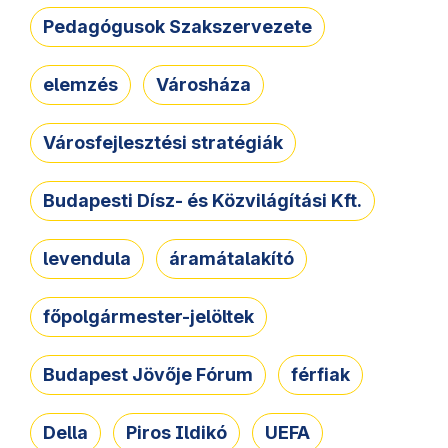
Pedagógusok Szakszervezete
elemzés
Városháza
Városfejlesztési stratégiák
Budapesti Dísz- és Közvilágítási Kft.
levendula
áramátalakító
főpolgármester-jelöltek
Budapest Jövője Fórum
férfiak
Della
Piros Ildikó
UEFA