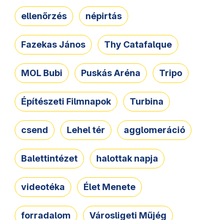
ellenőrzés
népirtás
Fazekas János
Thy Catafalque
MOL Bubi
Puskás Aréna
Tripo
Építészeti Filmnapok
Turbina
csend
Lehel tér
agglomeráció
Balettintézet
halottak napja
videotéka
Élet Menete
forradalom
Városligeti Műjég