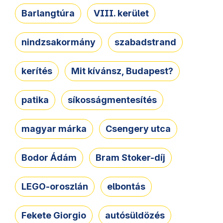
Barlangtúra
VIII. kerület
nindzsakormány
szabadstrand
kerítés
Mit kívánsz, Budapest?
patika
síkosságmentesítés
magyar márka
Csengery utca
Bodor Ádám
Bram Stoker-díj
LEGO-oroszlán
elbontás
Fekete Giorgio
autósüldözés