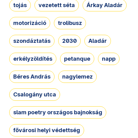
tojás
vezetett séta
Árkay Aladár
motorizáció
trolibusz
szondáztatás
2030
Aladár
erkélyzöldítés
petanque
napp
Béres András
nagylemez
Csalogány utca
slam poetry országos bajnokság
fővárosi helyi védettség