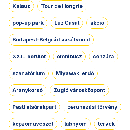
Kalauz
Tour de Hongrie
pop-up park
Luz Casal
akció
Budapest-Belgrád vasútvonal
XXII. kerület
omnibusz
cenzúra
szanatórium
Miyawaki erdő
Aranykorsó
Zugló városközpont
Pesti alsórakpart
beruházási törvény
képzőművészet
lábnyom
tervek