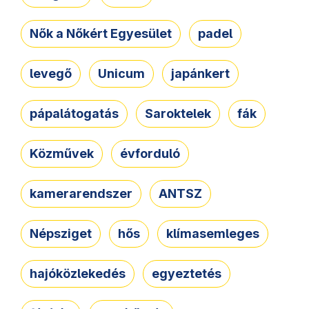
Nők a Nőkért Egyesület
padel
levegő
Unicum
japánkert
pápalátogatás
Saroktelek
fák
Közművek
évforduló
kamerarendszer
ANTSZ
Népsziget
hős
klímasemleges
hajóközlekedés
egyeztetés