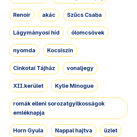
Renoir
akác
Szűcs Csaba
Lágymányosi híd
ólomcsövek
nyomda
Kocsiszín
Cinkotai Tájház
vonaljegy
XII.kerület
Kylie Minogue
romák elleni sorozatgyilkosságok
emléknapja
Horn Gyula
Nappal hajtva
üzlet