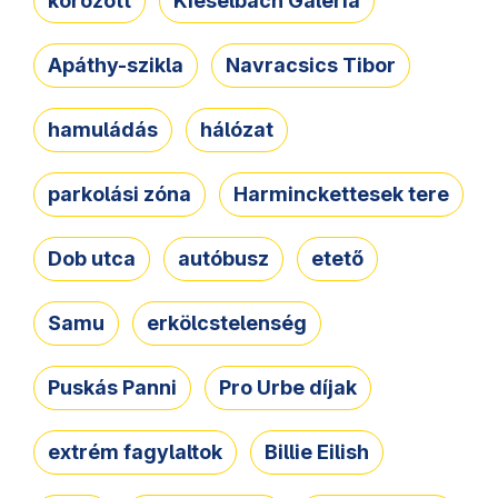
körözött
Kieselbach Galéria
Apáthy-szikla
Navracsics Tibor
hamuládás
hálózat
parkolási zóna
Harminckettesek tere
Dob utca
autóbusz
etető
Samu
erkölcstelenség
Puskás Panni
Pro Urbe díjak
extrém fagylaltok
Billie Eilish