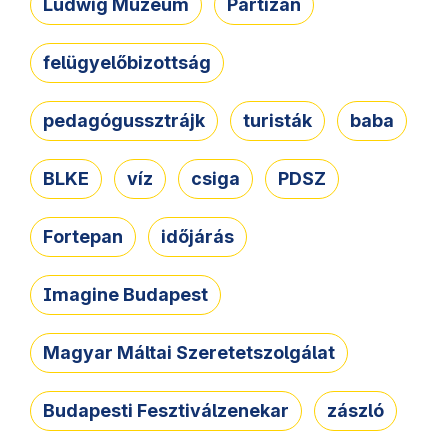
Ludwig Múzeum
Partizán
felügyelőbizottság
pedagógussztrájk
turisták
baba
BLKE
víz
csiga
PDSZ
Fortepan
időjárás
Imagine Budapest
Magyar Máltai Szeretetszolgálat
Budapesti Fesztiválzenekar
zászló