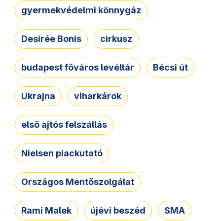
gyermekvédelmi könnygáz
Desirée Bonis
cirkusz
budapest főváros levéltár
Bécsi út
Ukrajna
viharkárok
első ajtós felszállás
Nielsen piackutató
Országos Mentőszolgálat
Rami Malek
újévi beszéd
SMA