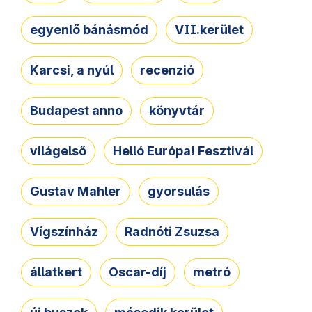
egyenlő bánásmód
VII.kerület
Karcsi, a nyúl
recenzió
Budapest anno
könyvtár
világelső
Helló Európa! Fesztivál
Gustav Mahler
gyorsulás
Vígszínház
Radnóti Zsuzsa
állatkert
Oscar-díj
metró