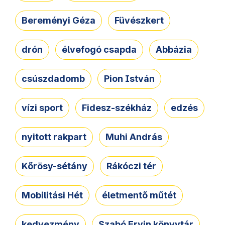
Bereményi Géza
Füvészkert
drón
élvefogó csapda
Abbázia
csúszdadomb
Pion István
vízi sport
Fidesz-székház
edzés
nyitott rakpart
Muhi András
Kőrösy-sétány
Rákóczi tér
Mobilitási Hét
életmentő műtét
kedvezmény
Szabó Ervin könyvtár