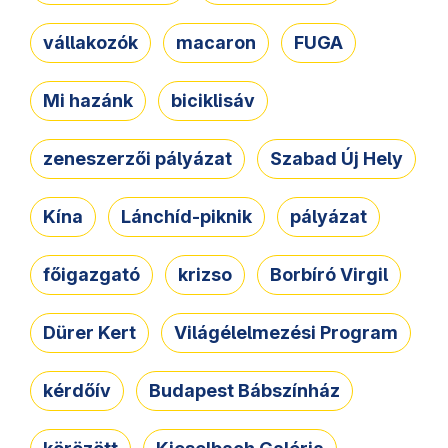
vállakozók
macaron
FUGA
Mi hazánk
biciklisáv
zeneszerzői pályázat
Szabad Új Hely
Kína
Lánchíd-piknik
pályázat
főigazgató
krizso
Borbíró Virgil
Dürer Kert
Világélelmezési Program
kérdőív
Budapest Bábszínház