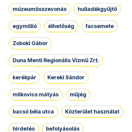
múzeumösszevonás
hulladékgyűjtő
egymillió
élhetőség
facsemete
Zoboki Gábor
Duna Menti Regionális Vízmű Zrt.
kerékpár
Kereki Sándor
milkovics mátyás
műjég
bacsó béla utca
Közterület használat
hirdetés
befolyásolás