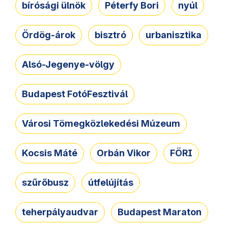
bírósági ülnök
Péterfy Bori
nyúl
Ördög-árok
bisztró
urbanisztika
Alsó-Jegenye-völgy
Budapest FotóFesztivál
Városi Tömegközlekedési Múzeum
Kocsis Máté
Orbán Vikor
FÖRI
szűrőbusz
útfelújítás
teherpályaudvar
Budapest Maraton