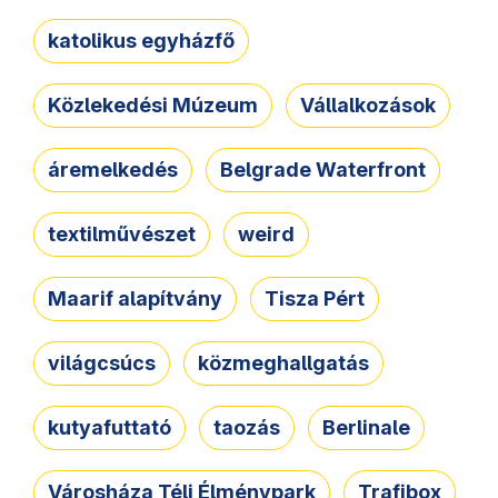
katolikus egyházfő
Közlekedési Múzeum
Vállalkozások
áremelkedés
Belgrade Waterfront
textilművészet
weird
Maarif alapítvány
Tisza Pért
világcsúcs
közmeghallgatás
kutyafuttató
taozás
Berlinale
Városháza Téli Élménypark
Trafibox