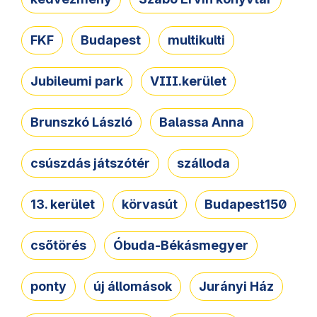
FKF
Budapest
multikulti
Jubileumi park
VIII.kerület
Brunszkó László
Balassa Anna
csúszdás játszótér
szálloda
13. kerület
körvasút
Budapest150
csőtörés
Óbuda-Békásmegyer
ponty
új állomások
Jurányi Ház