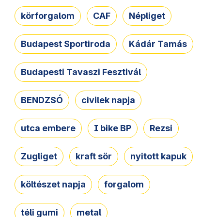
körforgalom
CAF
Népliget
Budapest Sportiroda
Kádár Tamás
Budapesti Tavaszi Fesztivál
BENDZSÓ
civilek napja
utca embere
I bike BP
Rezsi
Zugliget
kraft sör
nyitott kapuk
költészet napja
forgalom
téli gumi
metal