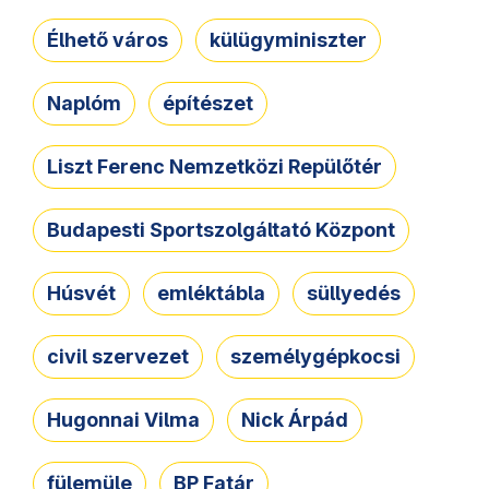
Élhető város
külügyminiszter
Naplóm
építészet
Liszt Ferenc Nemzetközi Repülőtér
Budapesti Sportszolgáltató Központ
Húsvét
emléktábla
süllyedés
civil szervezet
személygépkocsi
Hugonnai Vilma
Nick Árpád
fülemüle
BP Fatár