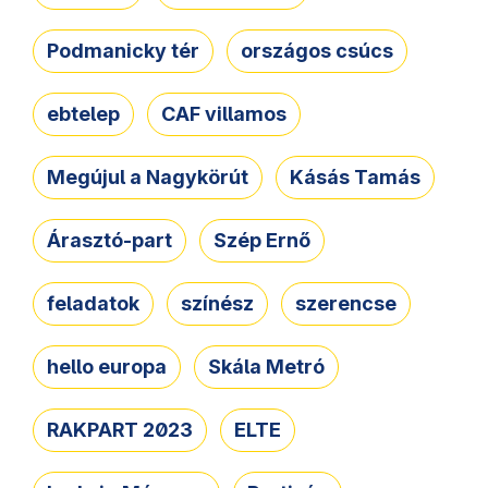
Podmanicky tér
országos csúcs
ebtelep
CAF villamos
Megújul a Nagykörút
Kásás Tamás
Árasztó-part
Szép Ernő
feladatok
színész
szerencse
hello europa
Skála Metró
RAKPART 2023
ELTE