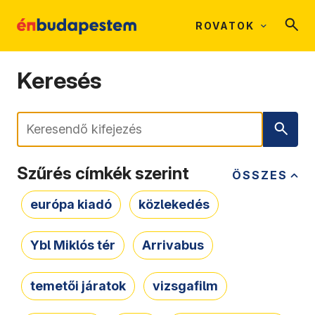
ROVATOK
Keresés
Keresés
Szűrés címkék szerint
ÖSSZES
európa kiadó
közlekedés
Ybl Miklós tér
Arrivabus
temetői járatok
vizsgafilm