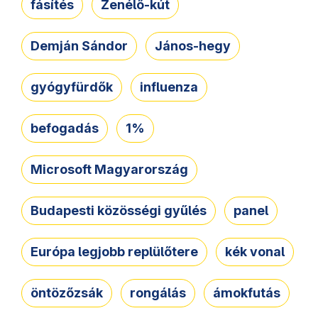
fásítés
Zenélő-kút
Demján Sándor
János-hegy
gyógyfürdők
influenza
befogadás
1%
Microsoft Magyarország
Budapesti közösségi gyűlés
panel
Európa legjobb replülőtere
kék vonal
öntözőzsák
rongálás
ámokfutás