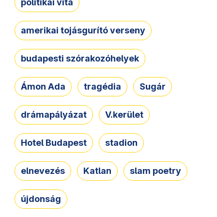
politikai vita
amerikai tojásgurító verseny
budapesti szórakozóhelyek
Ámon Ada
tragédia
Sugár
drámapályázat
V.kerület
Hotel Budapest
stadion
elnevezés
Katlan
slam poetry
újdonság