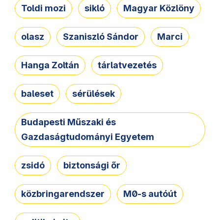
Toldi mozi
sikló
Magyar Közlöny
olasz
Szaniszló Sándor
Marci
Hanga Zoltán
tárlatvezetés
baleset
sérülések
Budapesti Műszaki és
Gazdaságtudományi Egyetem
zsidó
biztonsági őr
közbringarendszer
M0-s autóút