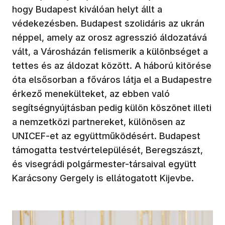
hogy Budapest kiválóan helyt állt a
védekezésben. Budapest szolidáris az ukrán
néppel, amely az orosz agresszió áldozatává
vált, a Városházán felismerik a különbséget a
tettes és az áldozat között. A háború kitörése
óta elsősorban a főváros látja el a Budapestre
érkező menekülteket, az ebben való
segítségnyújtásban pedig külön köszönet illeti
a nemzetközi partnereket, különösen az
UNICEF-et az együttműködésért. Budapest
támogatta testvértelepülését, Beregszászt,
és visegrádi polgármester-társaival együtt
Karácsony Gergely is ellátogatott Kijevbe.