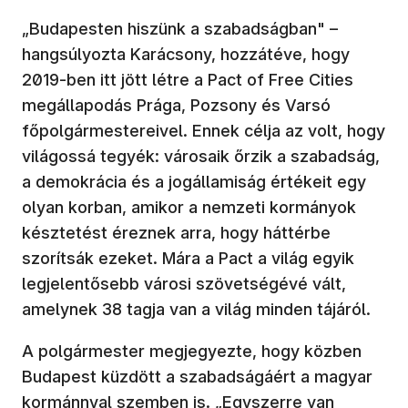
„Budapesten hiszünk a szabadságban" –
hangsúlyozta Karácsony, hozzátéve, hogy
2019-ben itt jött létre a Pact of Free Cities
megállapodás Prága, Pozsony és Varsó
főpolgármestereivel. Ennek célja az volt, hogy
világossá tegyék: városaik őrzik a szabadság,
a demokrácia és a jogállamiság értékeit egy
olyan korban, amikor a nemzeti kormányok
késztetést éreznek arra, hogy háttérbe
szorítsák ezeket. Mára a Pact a világ egyik
legjelentősebb városi szövetségévé vált,
amelynek 38 tagja van a világ minden tájáról.
A polgármester megjegyezte, hogy közben
Budapest küzdött a szabadságáért a magyar
kormánnyal szemben is. „Egyszerre van