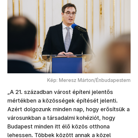
Kép: Meresz Márton/Énbudapestem
„A 21. században várost építeni jelentős
mértékben a közösségek építését jelenti.
Azért dolgozunk minden nap, hogy erősítsük a
városunkban a társadalmi kohéziót, hogy
Budapest minden itt élő közös otthona
lehessen. Többek között annak a közel