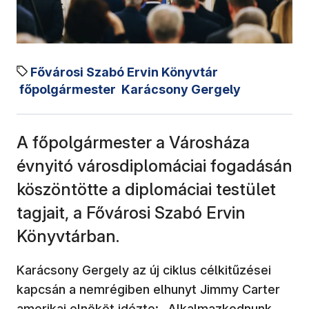
Fővárosi Szabó Ervin Könyvtár
főpolgármester
Karácsony Gergely
A főpolgármester a Városháza
évnyitó városdiplomáciai fogadásán
köszöntötte a diplomáciai testület
tagjait, a Fővárosi Szabó Ervin
Könyvtárban.
Karácsony Gergely az új ciklus célkitűzései
kapcsán a nemrégiben elhunyt Jimmy Carter
amerikai elnököt idézte: „Alkalmazkodnunk