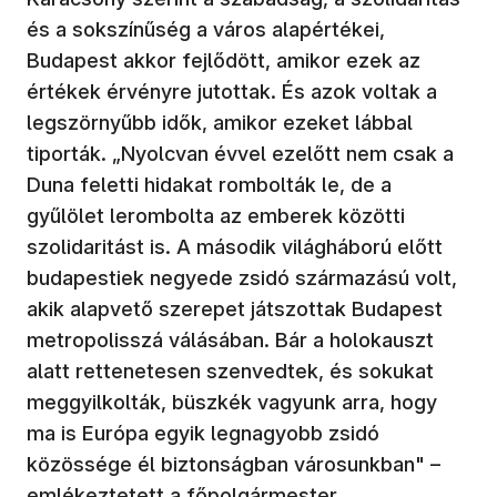
és a sokszínűség a város alapértékei,
Budapest akkor fejlődött, amikor ezek az
értékek érvényre jutottak. És azok voltak a
legszörnyűbb idők, amikor ezeket lábbal
tiporták. „Nyolcvan évvel ezelőtt nem csak a
Duna feletti hidakat rombolták le, de a
gyűlölet lerombolta az emberek közötti
szolidaritást is. A második világháború előtt
budapestiek negyede zsidó származású volt,
akik alapvető szerepet játszottak Budapest
metropolisszá válásában. Bár a holokauszt
alatt rettenetesen szenvedtek, és sokukat
meggyilkolták, büszkék vagyunk arra, hogy
ma is Európa egyik legnagyobb zsidó
közössége él biztonságban városunkban" –
emlékeztetett a főpolgármester.