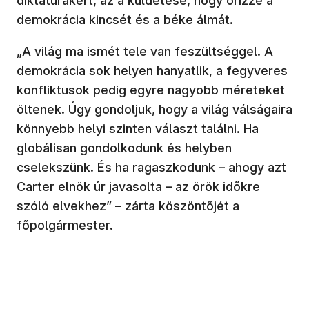
diktatúrákért, az a küldetése, hogy őrizze a
demokrácia kincsét és a béke álmát.
„A világ ma ismét tele van feszültséggel. A
demokrácia sok helyen hanyatlik, a fegyveres
konfliktusok pedig egyre nagyobb méreteket
öltenek. Úgy gondoljuk, hogy a világ válságaira
könnyebb helyi szinten választ találni. Ha
globálisan gondolkodunk és helyben
cselekszünk. És ha ragaszkodunk – ahogy azt
Carter elnök úr javasolta – az örök időkre
szóló elvekhez” – zárta köszöntőjét a
főpolgármester.