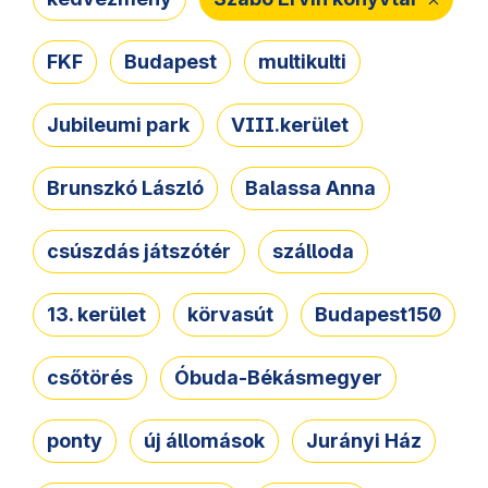
FKF
Budapest
multikulti
Jubileumi park
VIII.kerület
Brunszkó László
Balassa Anna
csúszdás játszótér
szálloda
13. kerület
körvasút
Budapest150
csőtörés
Óbuda-Békásmegyer
ponty
új állomások
Jurányi Ház