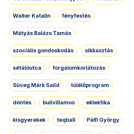
Walter Katalin
fényfestés
Mátyás Balázs Tamás
szociális gondoskodás
sikkasztás
sétálóutca
forgalomkorlátozás
Süveg Márk Saiid
túlélőprogram
döntés
bulivillamos
eklektika
kisgyerekek
teqball
Pálfi György