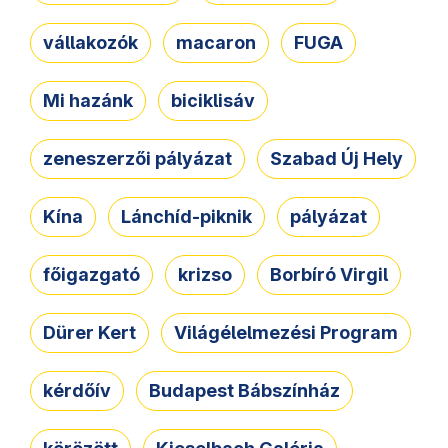
vállakozók
macaron
FUGA
Mi hazánk
biciklisáv
zeneszerzői pályázat
Szabad Új Hely
Kína
Lánchíd-piknik
pályázat
főigazgató
krizso
Borbíró Virgil
Dürer Kert
Világélelmezési Program
kérdőív
Budapest Bábszínház