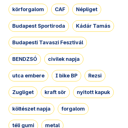
körforgalom
CAF
Népliget
Budapest Sportiroda
Kádár Tamás
Budapesti Tavaszi Fesztivál
BENDZSÓ
civilek napja
utca embere
I bike BP
Rezsi
Zugliget
kraft sör
nyitott kapuk
költészet napja
forgalom
téli gumi
metal