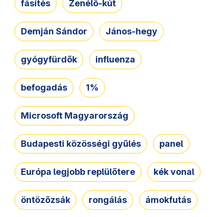
fásítés
Zenélő-kút
Demján Sándor
János-hegy
gyógyfürdők
influenza
befogadás
1%
Microsoft Magyarország
Budapesti közösségi gyűlés
panel
Európa legjobb replülőtere
kék vonal
öntözőzsák
rongálás
ámokfutás