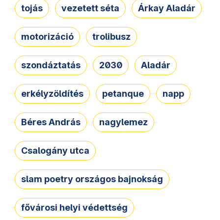
tojás
vezetett séta
Árkay Aladár
motorizáció
trolibusz
szondáztatás
2030
Aladár
erkélyzöldítés
petanque
napp
Béres András
nagylemez
Csalogány utca
slam poetry országos bajnokság
fővárosi helyi védettség