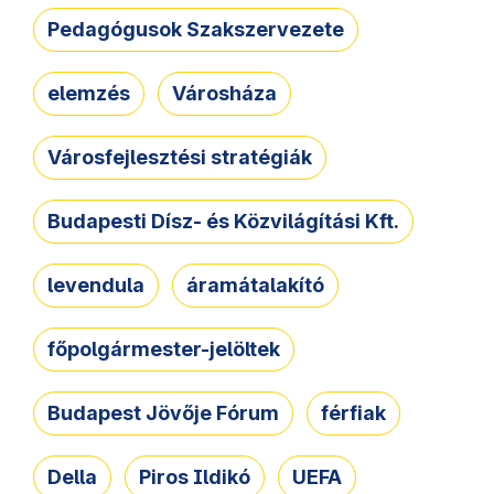
Pedagógusok Szakszervezete
elemzés
Városháza
Városfejlesztési stratégiák
Budapesti Dísz- és Közvilágítási Kft.
levendula
áramátalakító
főpolgármester-jelöltek
Budapest Jövője Fórum
férfiak
Della
Piros Ildikó
UEFA