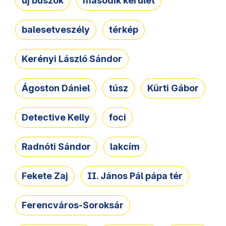
új buszok
második kerület
balesetveszély
térkép
Kerényi László Sándor
Ágoston Dániel
túsz
Kürti Gábor
Detective Kelly
foci
Radnóti Sándor
lakcím
Fekete Zaj
II. János Pál pápa tér
Ferencváros-Soroksár