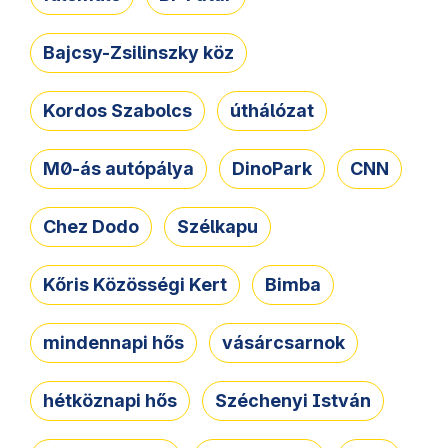
Bajcsy-Zsilinszky köz
Kordos Szabolcs
úthálózat
M0-ás autópálya
DinoPark
CNN
Chez Dodo
Szélkapu
Kőris Közösségi Kert
Bimba
mindennapi hős
vásárcsarnok
hétköznapi hős
Széchenyi István