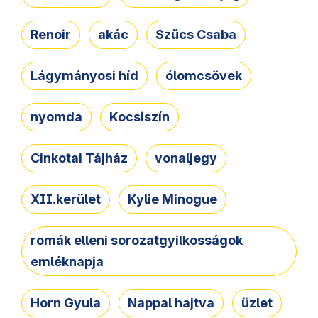
Renoir
akác
Szűcs Csaba
Lágymányosi híd
ólomcsövek
nyomda
Kocsiszín
Cinkotai Tájház
vonaljegy
XII.kerület
Kylie Minogue
romák elleni sorozatgyilkosságok
emléknapja
Horn Gyula
Nappal hajtva
üzlet