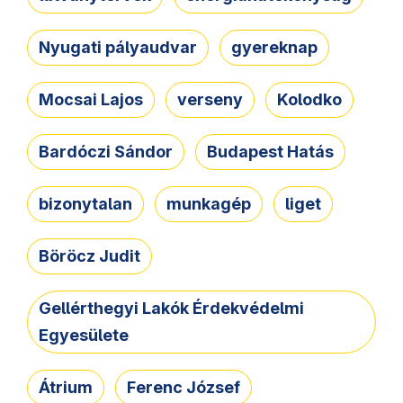
Nyugati pályaudvar
gyereknap
Mocsai Lajos
verseny
Kolodko
Bardóczi Sándor
Budapest Hatás
bizonytalan
munkagép
liget
Böröcz Judit
Gellérthegyi Lakók Érdekvédelmi
Egyesülete
Átrium
Ferenc József