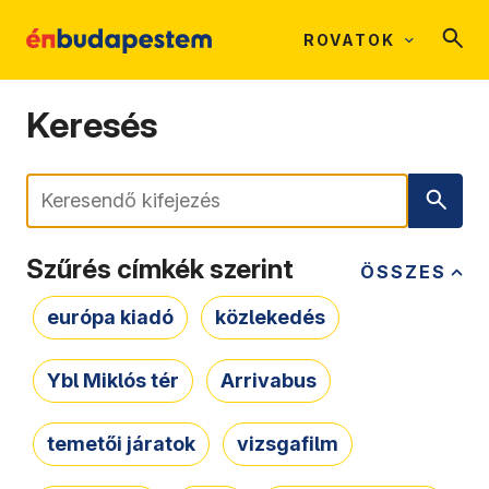
ROVATOK
Keresés
Keresés
Szűrés címkék szerint
ÖSSZES
európa kiadó
közlekedés
Ybl Miklós tér
Arrivabus
temetői járatok
vizsgafilm