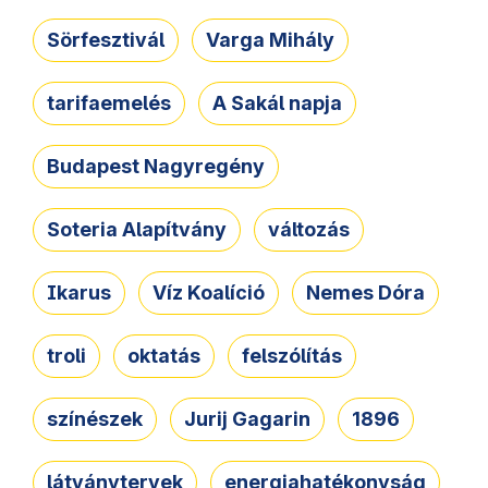
Sörfesztivál
Varga Mihály
tarifaemelés
A Sakál napja
Budapest Nagyregény
Soteria Alapítvány
változás
Ikarus
Víz Koalíció
Nemes Dóra
troli
oktatás
felszólítás
színészek
Jurij Gagarin
1896
látványtervek
energiahatékonyság