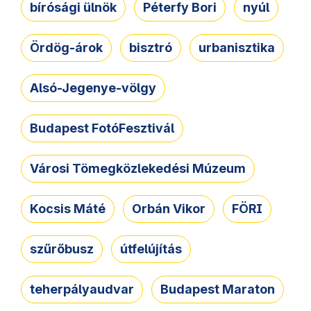
bírósági ülnök
Péterfy Bori
nyúl
Ördög-árok
bisztró
urbanisztika
Alsó-Jegenye-völgy
Budapest FotóFesztivál
Városi Tömegközlekedési Múzeum
Kocsis Máté
Orbán Vikor
FÖRI
szűrőbusz
útfelújítás
teherpályaudvar
Budapest Maraton