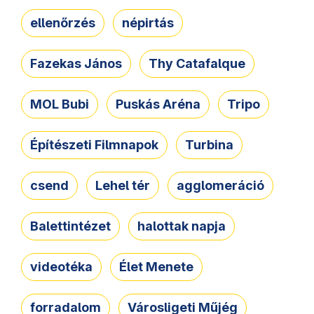
ellenőrzés
népirtás
Fazekas János
Thy Catafalque
MOL Bubi
Puskás Aréna
Tripo
Építészeti Filmnapok
Turbina
csend
Lehel tér
agglomeráció
Balettintézet
halottak napja
videotéka
Élet Menete
forradalom
Városligeti Műjég