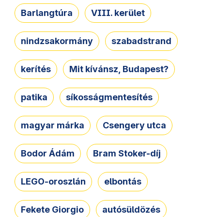
Barlangtúra
VIII. kerület
nindzsakormány
szabadstrand
kerítés
Mit kívánsz, Budapest?
patika
síkosságmentesítés
magyar márka
Csengery utca
Bodor Ádám
Bram Stoker-díj
LEGO-oroszlán
elbontás
Fekete Giorgio
autósüldözés