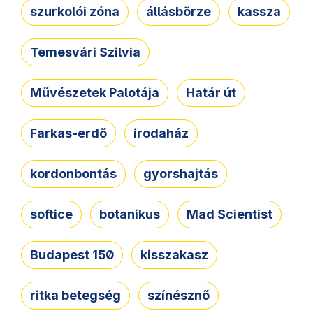
szurkolói zóna
állásbörze
kassza
Temesvári Szilvia
Művészetek Palotája
Határ út
Farkas-erdő
irodaház
kordonbontás
gyorshajtás
softice
botanikus
Mad Scientist
Budapest 150
kisszakasz
ritka betegség
színésznő