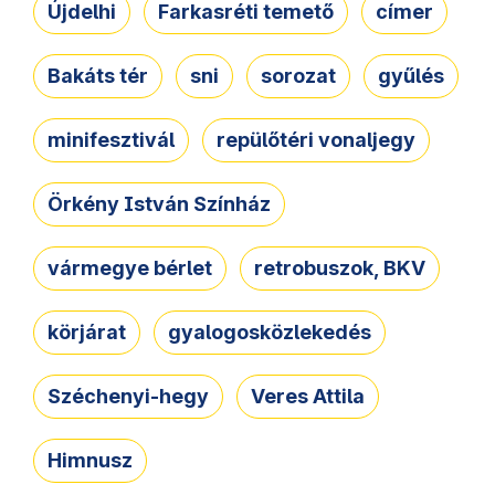
Újdelhi
Farkasréti temető
címer
Bakáts tér
sni
sorozat
gyűlés
minifesztivál
repülőtéri vonaljegy
Örkény István Színház
vármegye bérlet
retrobuszok, BKV
körjárat
gyalogosközlekedés
Széchenyi-hegy
Veres Attila
Himnusz