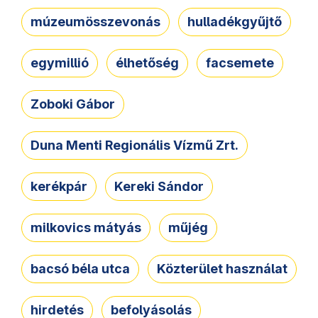
múzeumösszevonás
hulladékgyűjtő
egymillió
élhetőség
facsemete
Zoboki Gábor
Duna Menti Regionális Vízmű Zrt.
kerékpár
Kereki Sándor
milkovics mátyás
műjég
bacsó béla utca
Közterület használat
hirdetés
befolyásolás