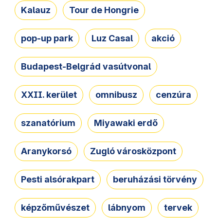
Kalauz
Tour de Hongrie
pop-up park
Luz Casal
akció
Budapest-Belgrád vasútvonal
XXII. kerület
omnibusz
cenzúra
szanatórium
Miyawaki erdő
Aranykorsó
Zugló városközpont
Pesti alsórakpart
beruházási törvény
képzőművészet
lábnyom
tervek