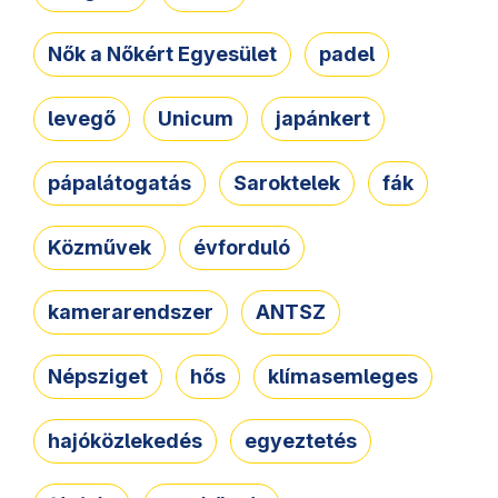
Nők a Nőkért Egyesület
padel
levegő
Unicum
japánkert
pápalátogatás
Saroktelek
fák
Közművek
évforduló
kamerarendszer
ANTSZ
Népsziget
hős
klímasemleges
hajóközlekedés
egyeztetés