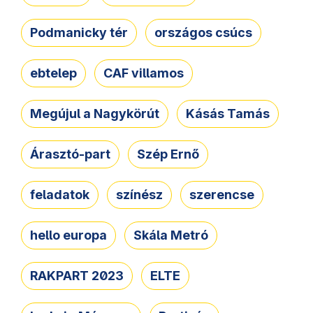
Podmanicky tér
országos csúcs
ebtelep
CAF villamos
Megújul a Nagykörút
Kásás Tamás
Árasztó-part
Szép Ernő
feladatok
színész
szerencse
hello europa
Skála Metró
RAKPART 2023
ELTE