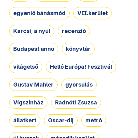
egyenlő bánásmód
VII.kerület
Karcsi, a nyúl
recenzió
Budapest anno
könyvtár
világelső
Helló Európa! Fesztivál
Gustav Mahler
gyorsulás
Vígszínház
Radnóti Zsuzsa
állatkert
Oscar-díj
metró