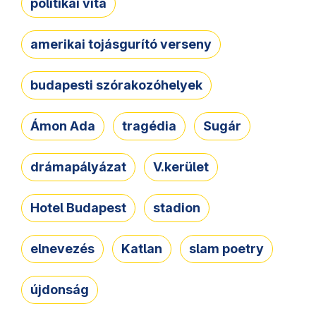
politikai vita
amerikai tojásgurító verseny
budapesti szórakozóhelyek
Ámon Ada
tragédia
Sugár
drámapályázat
V.kerület
Hotel Budapest
stadion
elnevezés
Katlan
slam poetry
újdonság