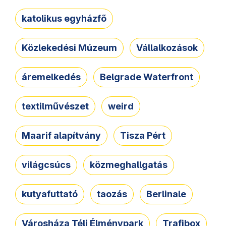
katolikus egyházfő
Közlekedési Múzeum
Vállalkozások
áremelkedés
Belgrade Waterfront
textilművészet
weird
Maarif alapítvány
Tisza Pért
világcsúcs
közmeghallgatás
kutyafuttató
taozás
Berlinale
Városháza Téli Élménypark
Trafibox