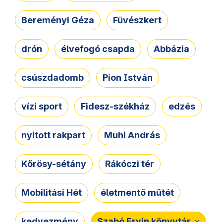
Bereményi Géza
Füvészkert
drón
élvefogó csapda
Abbázia
csúszdadomb
Pion István
vízi sport
Fidesz-székház
edzés
nyitott rakpart
Muhi András
Kőrösy-sétány
Rákóczi tér
Mobilitási Hét
életmentő műtét
kedvezmény
Szabó Ervin könyvtár