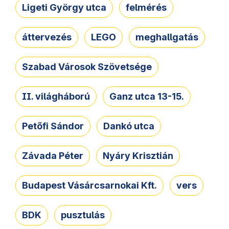
Ligeti György utca
felmérés
áttervezés
LEGO
meghallgatás
Szabad Városok Szövetsége
II. világháború
Ganz utca 13-15.
Petőfi Sándor
Dankó utca
Závada Péter
Nyáry Krisztián
Budapest Vásárcsarnokai Kft.
vers
BDK
pusztulás