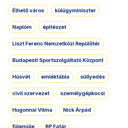
Élhető város
külügyminiszter
Naplóm
építészet
Liszt Ferenc Nemzetközi Repülőtér
Budapesti Sportszolgáltató Központ
Húsvét
emléktábla
süllyedés
civil szervezet
személygépkocsi
Hugonnai Vilma
Nick Árpád
fülemüle
BP Fatár