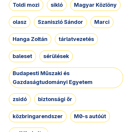
Toldi mozi
sikló
Magyar Közlöny
olasz
Szaniszló Sándor
Marci
Hanga Zoltán
tárlatvezetés
baleset
sérülések
Budapesti Műszaki és
Gazdaságtudományi Egyetem
zsidó
biztonsági őr
közbringarendszer
M0-s autóút