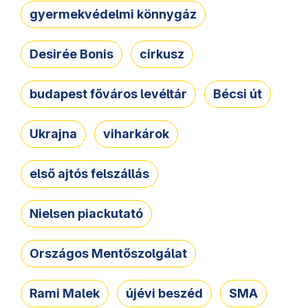
gyermekvédelmi könnygáz
Desirée Bonis
cirkusz
budapest főváros levéltár
Bécsi út
Ukrajna
viharkárok
első ajtós felszállás
Nielsen piackutató
Országos Mentőszolgálat
Rami Malek
újévi beszéd
SMA