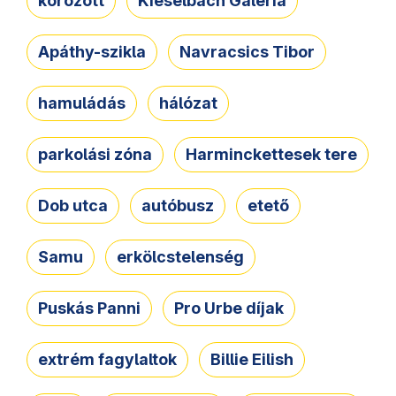
körözött
Kieselbach Galéria
Apáthy-szikla
Navracsics Tibor
hamuládás
hálózat
parkolási zóna
Harminckettesek tere
Dob utca
autóbusz
etető
Samu
erkölcstelenség
Puskás Panni
Pro Urbe díjak
extrém fagylaltok
Billie Eilish