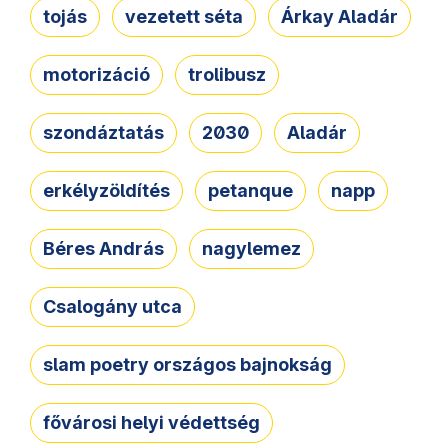
tojás
vezetett séta
Árkay Aladár
motorizáció
trolibusz
szondáztatás
2030
Aladár
erkélyzöldítés
petanque
napp
Béres András
nagylemez
Csalogány utca
slam poetry országos bajnokság
fővárosi helyi védettség