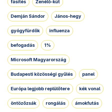
fásítés
Zenélő-kút
Demján Sándor
János-hegy
gyógyfürdők
influenza
befogadás
1%
Microsoft Magyarország
Budapesti közösségi gyűlés
panel
Európa legjobb replülőtere
kék vonal
öntözőzsák
rongálás
ámokfutás