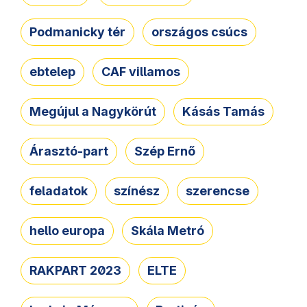
Podmanicky tér
országos csúcs
ebtelep
CAF villamos
Megújul a Nagykörút
Kásás Tamás
Árasztó-part
Szép Ernő
feladatok
színész
szerencse
hello europa
Skála Metró
RAKPART 2023
ELTE