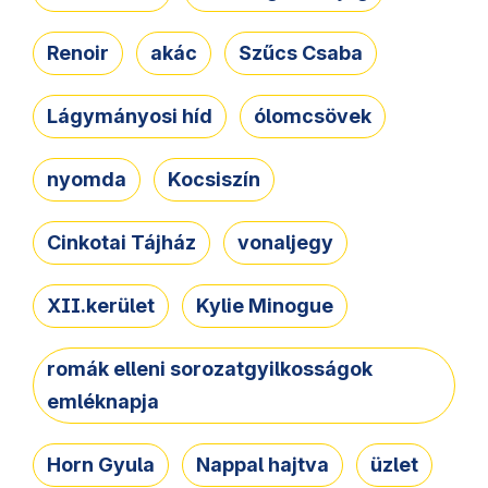
Renoir
akác
Szűcs Csaba
Lágymányosi híd
ólomcsövek
nyomda
Kocsiszín
Cinkotai Tájház
vonaljegy
XII.kerület
Kylie Minogue
romák elleni sorozatgyilkosságok
emléknapja
Horn Gyula
Nappal hajtva
üzlet