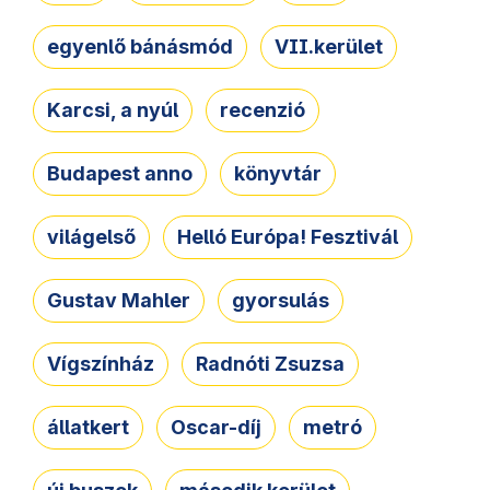
egyenlő bánásmód
VII.kerület
Karcsi, a nyúl
recenzió
Budapest anno
könyvtár
világelső
Helló Európa! Fesztivál
Gustav Mahler
gyorsulás
Vígszínház
Radnóti Zsuzsa
állatkert
Oscar-díj
metró