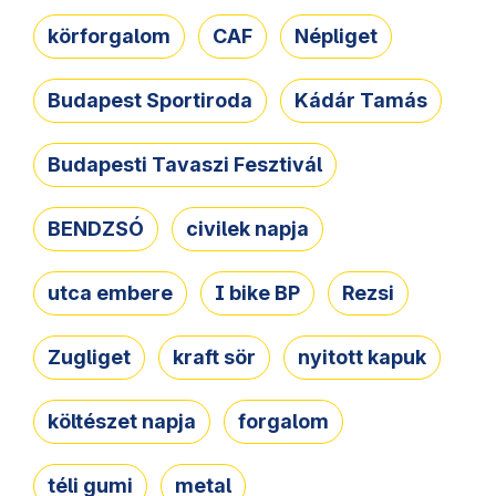
körforgalom
CAF
Népliget
Budapest Sportiroda
Kádár Tamás
Budapesti Tavaszi Fesztivál
BENDZSÓ
civilek napja
utca embere
I bike BP
Rezsi
Zugliget
kraft sör
nyitott kapuk
költészet napja
forgalom
téli gumi
metal