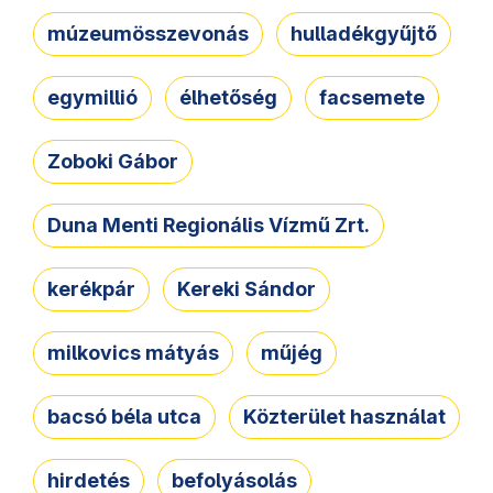
múzeumösszevonás
hulladékgyűjtő
egymillió
élhetőség
facsemete
Zoboki Gábor
Duna Menti Regionális Vízmű Zrt.
kerékpár
Kereki Sándor
milkovics mátyás
műjég
bacsó béla utca
Közterület használat
hirdetés
befolyásolás