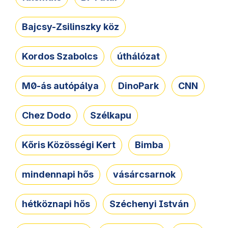
Bajcsy-Zsilinszky köz
Kordos Szabolcs
úthálózat
M0-ás autópálya
DinoPark
CNN
Chez Dodo
Szélkapu
Kőris Közösségi Kert
Bimba
mindennapi hős
vásárcsarnok
hétköznapi hős
Széchenyi István