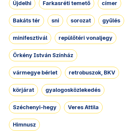
Újdelhi
Farkasréti temető
címer
Bakáts tér
sni
sorozat
gyűlés
minifesztivál
repülőtéri vonaljegy
Örkény István Színház
vármegye bérlet
retrobuszok, BKV
körjárat
gyalogosközlekedés
Széchenyi-hegy
Veres Attila
Himnusz