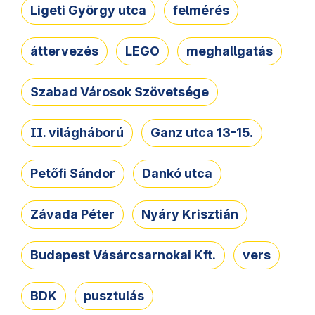
Ligeti György utca
felmérés
áttervezés
LEGO
meghallgatás
Szabad Városok Szövetsége
II. világháború
Ganz utca 13-15.
Petőfi Sándor
Dankó utca
Závada Péter
Nyáry Krisztián
Budapest Vásárcsarnokai Kft.
vers
BDK
pusztulás