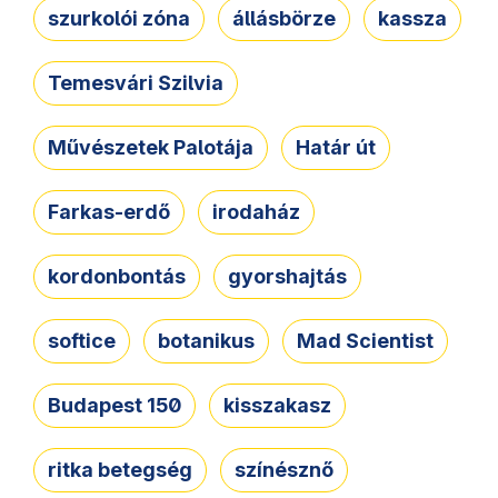
szurkolói zóna
állásbörze
kassza
Temesvári Szilvia
Művészetek Palotája
Határ út
Farkas-erdő
irodaház
kordonbontás
gyorshajtás
softice
botanikus
Mad Scientist
Budapest 150
kisszakasz
ritka betegség
színésznő