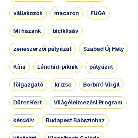
vállakozók
macaron
FUGA
Mi hazánk
biciklisáv
zeneszerzői pályázat
Szabad Új Hely
Kína
Lánchíd-piknik
pályázat
főigazgató
krizso
Borbíró Virgil
Dürer Kert
Világélelmezési Program
kérdőív
Budapest Bábszínház