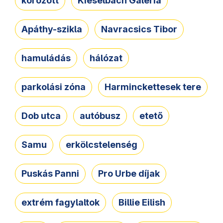
körözött
Kieselbach Galéria
Apáthy-szikla
Navracsics Tibor
hamuládás
hálózat
parkolási zóna
Harminckettesek tere
Dob utca
autóbusz
etető
Samu
erkölcstelenség
Puskás Panni
Pro Urbe díjak
extrém fagylaltok
Billie Eilish