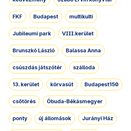
FKF
Budapest
multikulti
Jubileumi park
VIII.kerület
Brunszkó László
Balassa Anna
csúszdás játszótér
szálloda
13. kerület
körvasút
Budapest150
csőtörés
Óbuda-Békásmegyer
ponty
új állomások
Jurányi Ház