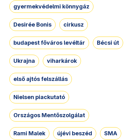
gyermekvédelmi könnygáz
Desirée Bonis
cirkusz
budapest főváros levéltár
Bécsi út
Ukrajna
viharkárok
első ajtós felszállás
Nielsen piackutató
Országos Mentőszolgálat
Rami Malek
újévi beszéd
SMA