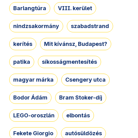
Barlangtúra
VIII. kerület
nindzsakormány
szabadstrand
kerítés
Mit kívánsz, Budapest?
patika
síkosságmentesítés
magyar márka
Csengery utca
Bodor Ádám
Bram Stoker-díj
LEGO-oroszlán
elbontás
Fekete Giorgio
autósüldözés