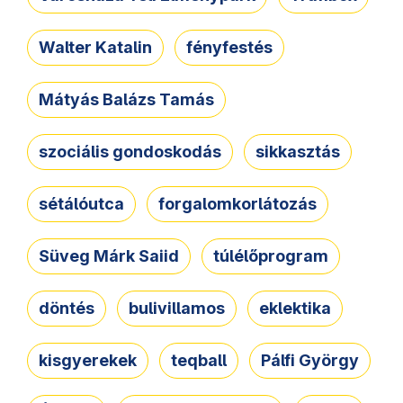
Walter Katalin
fényfestés
Mátyás Balázs Tamás
szociális gondoskodás
sikkasztás
sétálóutca
forgalomkorlátozás
Süveg Márk Saiid
túlélőprogram
döntés
bulivillamos
eklektika
kisgyerekek
teqball
Pálfi György