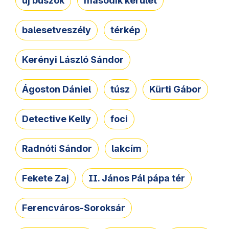
új buszok
második kerület
balesetveszély
térkép
Kerényi László Sándor
Ágoston Dániel
túsz
Kürti Gábor
Detective Kelly
foci
Radnóti Sándor
lakcím
Fekete Zaj
II. János Pál pápa tér
Ferencváros-Soroksár