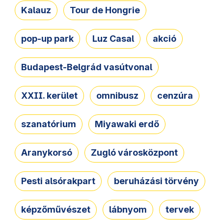
Kalauz
Tour de Hongrie
pop-up park
Luz Casal
akció
Budapest-Belgrád vasútvonal
XXII. kerület
omnibusz
cenzúra
szanatórium
Miyawaki erdő
Aranykorsó
Zugló városközpont
Pesti alsórakpart
beruházási törvény
képzőművészet
lábnyom
tervek