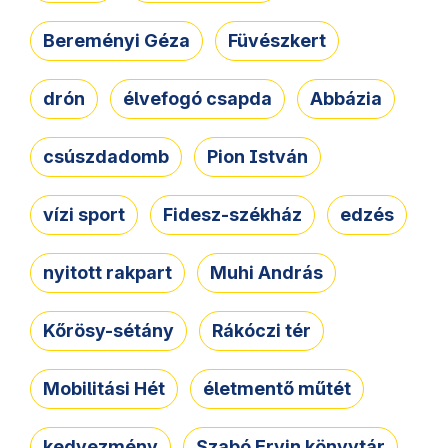
Bereményi Géza
Füvészkert
drón
élvefogó csapda
Abbázia
csúszdadomb
Pion István
vízi sport
Fidesz-székház
edzés
nyitott rakpart
Muhi András
Kőrösy-sétány
Rákóczi tér
Mobilitási Hét
életmentő műtét
kedvezmény
Szabó Ervin könyvtár