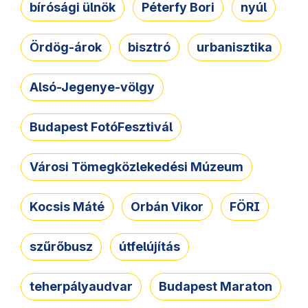
bírósági ülnök
Péterfy Bori
nyúl
Ördög-árok
bisztró
urbanisztika
Alsó-Jegenye-völgy
Budapest FotóFesztivál
Városi Tömegközlekedési Múzeum
Kocsis Máté
Orbán Vikor
FÖRI
szűrőbusz
útfelújítás
teherpályaudvar
Budapest Maraton