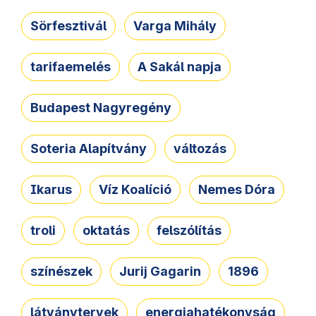
Sörfesztivál
Varga Mihály
tarifaemelés
A Sakál napja
Budapest Nagyregény
Soteria Alapítvány
változás
Ikarus
Víz Koalíció
Nemes Dóra
troli
oktatás
felszólítás
színészek
Jurij Gagarin
1896
látványtervek
energiahatékonyság