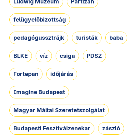
Ludwig Múzeum
Partizán
felügyelőbizottság
pedagógussztrájk
turisták
baba
BLKE
víz
csiga
PDSZ
Fortepan
időjárás
Imagine Budapest
Magyar Máltai Szeretetszolgálat
Budapesti Fesztiválzenekar
zászló