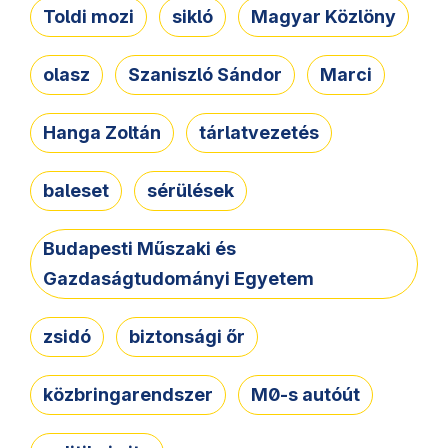
Toldi mozi
sikló
Magyar Közlöny
olasz
Szaniszló Sándor
Marci
Hanga Zoltán
tárlatvezetés
baleset
sérülések
Budapesti Műszaki és
Gazdaságtudományi Egyetem
zsidó
biztonsági őr
közbringarendszer
M0-s autóút