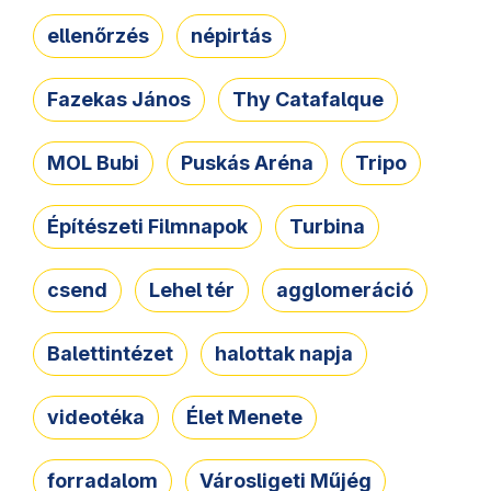
ellenőrzés
népirtás
Fazekas János
Thy Catafalque
MOL Bubi
Puskás Aréna
Tripo
Építészeti Filmnapok
Turbina
csend
Lehel tér
agglomeráció
Balettintézet
halottak napja
videotéka
Élet Menete
forradalom
Városligeti Műjég