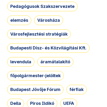
Pedagógusok Szakszervezete
elemzés
Városháza
Városfejlesztési stratégiák
Budapesti Dísz- és Közvilágítási Kft.
levendula
áramátalakító
főpolgármester-jelöltek
Budapest Jövője Fórum
férfiak
Della
Piros Ildikó
UEFA