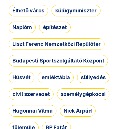
Élhető város
külügyminiszter
Naplóm
építészet
Liszt Ferenc Nemzetközi Repülőtér
Budapesti Sportszolgáltató Központ
Húsvét
emléktábla
süllyedés
civil szervezet
személygépkocsi
Hugonnai Vilma
Nick Árpád
fülemüle
BP Fatár