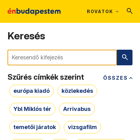
ROVATOK
Keresés
Keresés
Szűrés címkék szerint
ÖSSZES
európa kiadó
közlekedés
Ybl Miklós tér
Arrivabus
temetői járatok
vizsgafilm