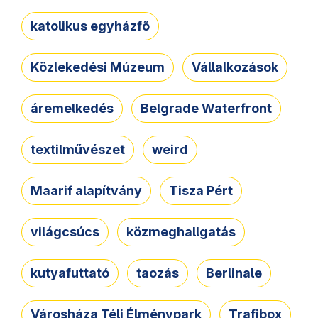
katolikus egyházfő
Közlekedési Múzeum
Vállalkozások
áremelkedés
Belgrade Waterfront
textilművészet
weird
Maarif alapítvány
Tisza Pért
világcsúcs
közmeghallgatás
kutyafuttató
taozás
Berlinale
Városháza Téli Élménypark
Trafibox