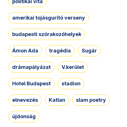
politikai vita
amerikai tojásgurító verseny
budapesti szórakozóhelyek
Ámon Ada
tragédia
Sugár
drámapályázat
V.kerület
Hotel Budapest
stadion
elnevezés
Katlan
slam poetry
újdonság