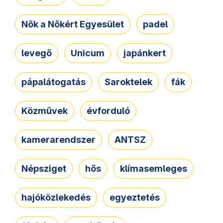
Nők a Nőkért Egyesület
padel
levegő
Unicum
japánkert
pápalátogatás
Saroktelek
fák
Közművek
évforduló
kamerarendszer
ANTSZ
Népsziget
hős
klímasemleges
hajóközlekedés
egyeztetés