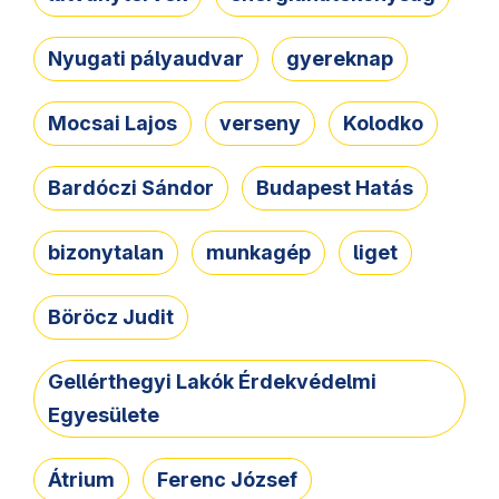
Nyugati pályaudvar
gyereknap
Mocsai Lajos
verseny
Kolodko
Bardóczi Sándor
Budapest Hatás
bizonytalan
munkagép
liget
Böröcz Judit
Gellérthegyi Lakók Érdekvédelmi
Egyesülete
Átrium
Ferenc József