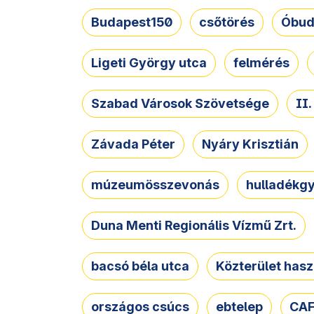
Budapest150
csőtörés
Óbud
Ligeti György utca
felmérés
Szabad Városok Szövetsége
II
Závada Péter
Nyáry Krisztián
múzeumösszevonás
hulladékgy
Duna Menti Regionális Vízmű Zrt.
bacsó béla utca
Közterület hasz
országos csúcs
ebtelep
CAF