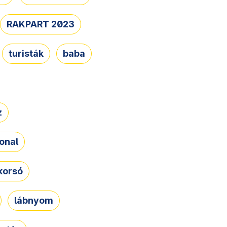
RAKPART 2023
turisták
baba
z
onal
korsó
lábnyom