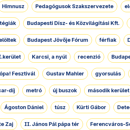
Himnusz
Pedagógusok Szakszervezete
e
atégiák
Budapesti Dísz- és Közvilágítási Kft.
elöltek
Budapest Jövője Fórum
férfiak
D
.kerület
Karcsi, a nyúl
recenzió
Budape
ópa! Fesztivál
Gustav Mahler
gyorsulás
ar-díj
metró
új buszok
második kerület
Ágoston Dániel
túsz
Kürti Gábor
Dete
e Zaj
II. János Pál pápa tér
Ferencváros-S