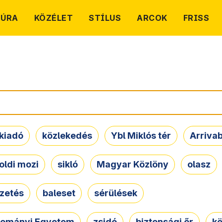
TÚRA
KÖZÉLET
STÍLUS
ARCOK
FRISS
kiadó
közlekedés
Ybl Miklós tér
Arriva
oldi mozi
sikló
Magyar Közlöny
olasz
ezetés
baleset
sérülések
dományi Egyetem
zsidó
biztonsági őr
kö