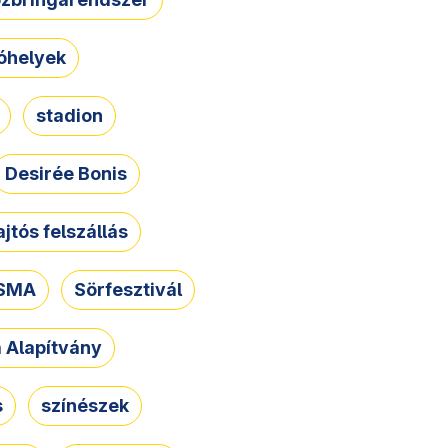
óhelyek
stadion
Desirée Bonis
ajtós felszállás
SMA
Sörfesztivál
a Alapítvány
s
színészek