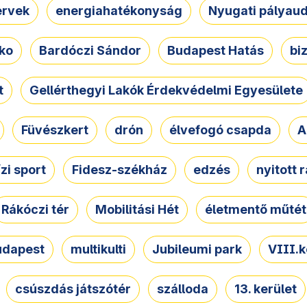
ervek
energiahatékonyság
Nyugati pályau
ko
Bardóczi Sándor
Budapest Hatás
bi
t
Gellérthegyi Lakók Érdekvédelmi Egyesülete
Füvészkert
drón
élvefogó csapda
A
ízi sport
Fidesz-székház
edzés
nyitott 
Rákóczi tér
Mobilitási Hét
életmentő műtét
udapest
multikulti
Jubileumi park
VIII.k
csúszdás játszótér
szálloda
13. kerület