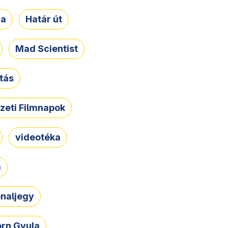
ja
Határ út
Mad Scientist
tás
zeti Filmnapok
videotéka
a
naljegy
rn Gyula