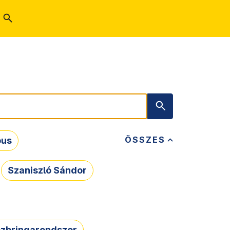
ÖSSZES
bus
Szaniszló Sándor
zbringarendszer