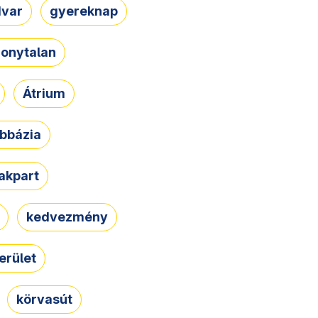
dvar
gyereknap
zonytalan
Átrium
bbázia
rakpart
kedvezmény
erület
körvasút