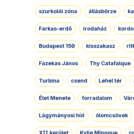
szurkolói zóna
állásbörze
ka
Farkas-erdő
irodaház
kordo
Budapest 150
kisszakasz
ri
Fazekas János
Thy Catafalque
Turbina
csend
Lehel tér
Élet Menete
forradalom
Vár
Lágymányosi híd
ólomcsövek
XII.kerület
Kylie Minogue
r