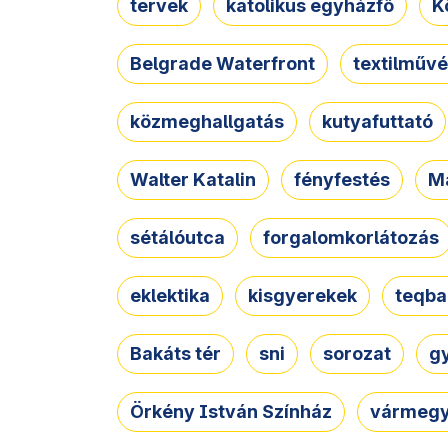
tervek
katolikus egyházfő
K
Belgrade Waterfront
textilművé
közmeghallgatás
kutyafuttató
Walter Katalin
fényfestés
M
sétálóutca
forgalomkorlátozás
eklektika
kisgyerekek
teqba
Bakáts tér
sni
sorozat
g
Örkény István Színház
vármegy