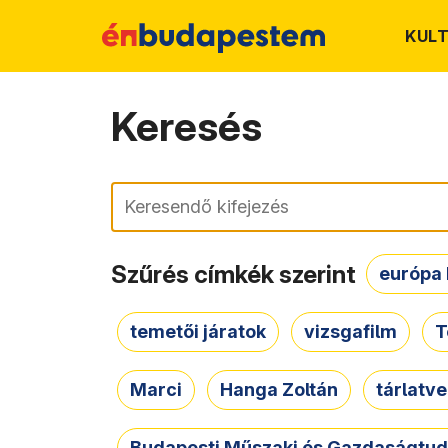
KUL
Keresés
Keresés
Szűrés címkék szerint
európa 
temetői járatok
vizsgafilm
T
Marci
Hanga Zoltán
tárlatv
Budapesti Műszaki és Gazdaságtu