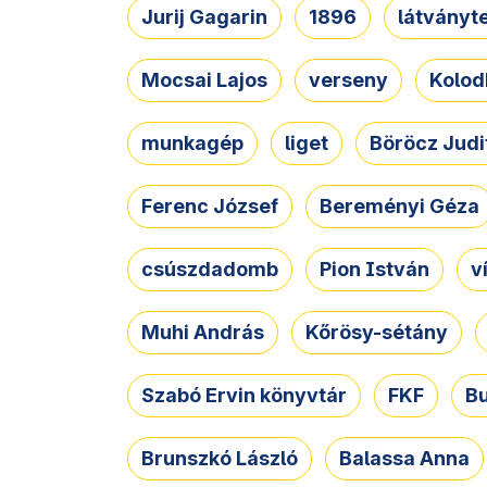
Jurij Gagarin
1896
látványt
Mocsai Lajos
verseny
Kolod
munkagép
liget
Böröcz Judi
Ferenc József
Bereményi Géza
csúszdadomb
Pion István
v
Muhi András
Kőrösy-sétány
Szabó Ervin könyvtár
FKF
B
Brunszkó László
Balassa Anna