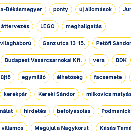
a-Békásmegyer
ponty
új állomások
Ju
áttervezés
LEGO
meghallgatás
. világháború
Ganz utca 13-15.
Petőfi Sándo
Budapest Vásárcsarnokai Kft.
vers
BDK
űjtő
egymillió
élhetőség
facsemete
kerékpár
Kereki Sándor
milkovics mátyá
nálat
hirdetés
befolyásolás
Podmanicky
 villamos
Megújul a Nagykörút
Kásás Tam