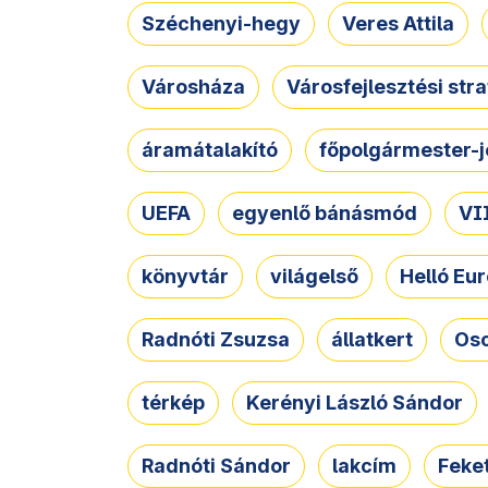
Széchenyi-hegy
Veres Attila
Városháza
Városfejlesztési str
áramátalakító
főpolgármester-j
UEFA
egyenlő bánásmód
VII
könyvtár
világelső
Helló Eur
Radnóti Zsuzsa
állatkert
Osc
térkép
Kerényi László Sándor
Radnóti Sándor
lakcím
Feket