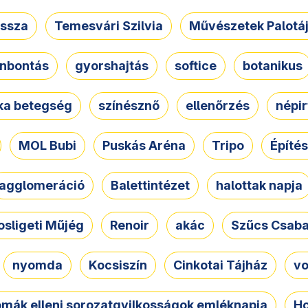
ssza
Temesvári Szilvia
Művészetek Palotá
nbontás
gyorshajtás
softice
botanikus
tka betegség
színésznő
ellenőrzés
népir
MOL Bubi
Puskás Aréna
Tripo
Építés
agglomeráció
Balettintézet
halottak napja
osligeti Műjég
Renoir
akác
Szűcs Csab
nyomda
Kocsiszín
Cinkotai Tájház
vo
omák elleni sorozatgyilkosságok emléknapja
Ho