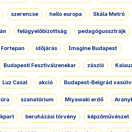
szerencse
hello europa
Skála Metró
zán
felügyelőbizottság
pedagógussztrájk
Fortepan
időjárás
Imagine Budapest
Budapesti Fesztiválzenekar
zászló
Kalau
Luz Casal
akció
Budapest-Belgrád vasútv
zúra
szanatórium
Miyawaki erdő
Arany
akpart
beruházási törvény
képzőművészet