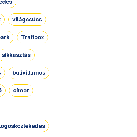
edés
t
világcsúcs
park
Trafibox
sikkasztás
s
bulivillamos
ő
címer
logosközlekedés