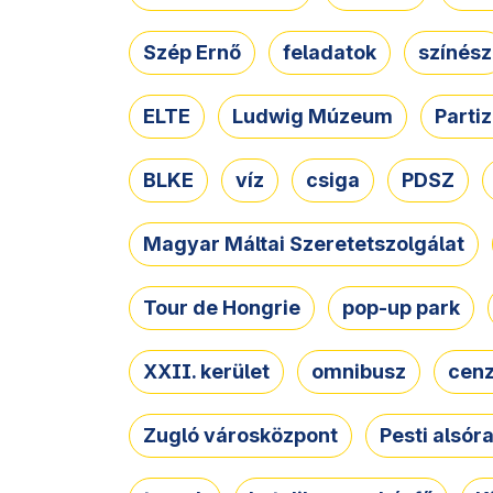
Szép Ernő
feladatok
színész
ELTE
Ludwig Múzeum
Parti
BLKE
víz
csiga
PDSZ
Magyar Máltai Szeretetszolgálat
Tour de Hongrie
pop-up park
XXII. kerület
omnibusz
cen
Zugló városközpont
Pesti alsór