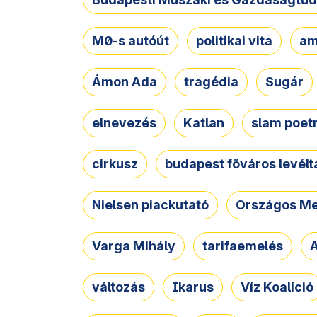
M0-s autóút
politikai vita
am
Ámon Ada
tragédia
Sugár
elnevezés
Katlan
slam poet
cirkusz
budapest főváros levélt
Nielsen piackutató
Országos Me
Varga Mihály
tarifaemelés
A
változás
Ikarus
Víz Koalíció