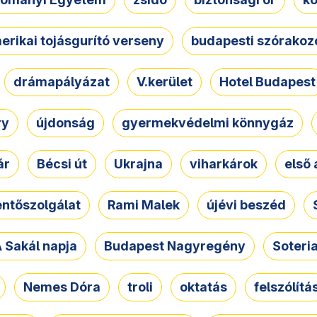
erikai tojásgurító verseny
budapesti szórakoz
drámapályázat
V.kerület
Hotel Budapest
ry
újdonság
gyermekvédelmi könnygáz
ár
Bécsi út
Ukrajna
viharkárok
első 
ntőszolgálat
Rami Malek
újévi beszéd
 Sakál napja
Budapest Nagyregény
Soteri
Nemes Dóra
troli
oktatás
felszólítá