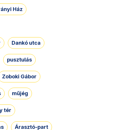
rányi Ház
r
Dankó utca
pusztulás
Zoboki Gábor
s
műjég
 tér
ás
Árasztó-part