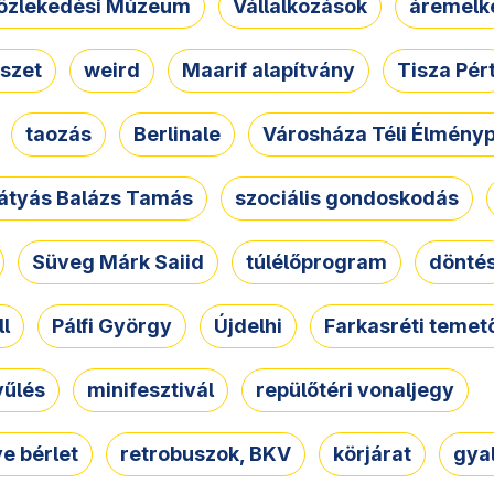
özlekedési Múzeum
Vállalkozások
áremelk
szet
weird
Maarif alapítvány
Tisza Pér
taozás
Berlinale
Városháza Téli Élmény
átyás Balázs Tamás
szociális gondoskodás
Süveg Márk Saiid
túlélőprogram
dönté
ll
Pálfi György
Újdelhi
Farkasréti temet
yűlés
minifesztivál
repülőtéri vonaljegy
e bérlet
retrobuszok, BKV
körjárat
gya