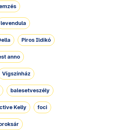
lemzés
levendula
ella
Piros Ildikó
st anno
Vígszínház
balesetveszély
ctive Kelly
foci
oroksár