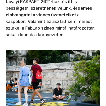
tavalyi RAKPART 2021-hez, és itt is
beszélgetni szeretnének velünk,
érdemes
elolvasgatni a vicces üzeneteiket
a
kaspókon. Valamint az aszfalt sem maradt
szürke, a
FabLab
színes mintái határozottan
sokat dobnak a környezeten.