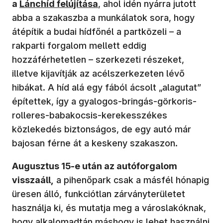
a
Lánchíd felújítása
, ahol idén nyárra jutott
abba a szakaszba a munkálatok sora, hogy
átépítik a budai hídfőnél a partközeli – a
rakparti forgalom mellett eddig
hozzáférhetetlen – szerkezeti részeket,
illetve kijavítják az acélszerkezeten lévő
hibákat. A híd alá egy fából ácsolt „alagutat”
építettek, így a gyalogos-bringás-görkoris-
rolleres-babakocsis-kerekesszékes
közlekedés biztonságos, de egy autó már
bajosan férne át a keskeny szakaszon.
Augusztus 15-e után az autóforgalom
visszaáll,
a pihenőpark csak a másfél hónapig
üresen álló, funkciótlan zárványterületet
használja ki, és mutatja meg a városlakóknak,
hogy alkalomadtán máshogy is lehet használni