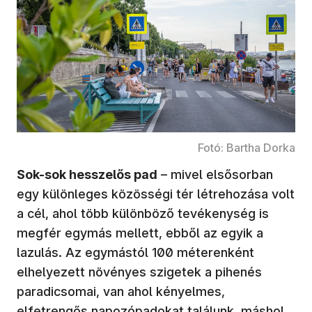
Fotó: Bartha Dorka
Sok-sok hesszelős pad
– mivel elsősorban
egy különleges közösségi tér létrehozása volt
a cél, ahol több különböző tevékenység is
megfér egymás mellett, ebből az egyik a
lazulás. Az egymástól 100 méterenként
elhelyezett növényes szigetek a pihenés
paradicsomai, van ahol kényelmes,
elfetrengős napozópadokat találunk, máshol