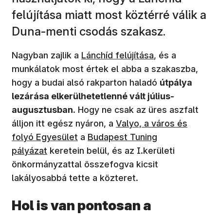
felújítása miatt most köztérré válik a
Duna-menti csodás szakasz.
(új ablakban nyílik meg)
Nagyban zajlik a
Lánchíd felújítása
, és a
munkálatok most értek el abba a szakaszba,
hogy a budai alsó rakparton haladó
útpálya
lezárása elkerülhetetlenné vált július-
augusztusban
. Hogy ne csak az üres aszfalt
álljon itt egész nyáron, a
Valyo, a város és
folyó Egyesület
a
Budapest Tuning
pályázat
keretein belül, és az I.kerületi
önkormányzattal összefogva kicsit
lakályosabbá tette a közteret.
Hol is van pontosan a