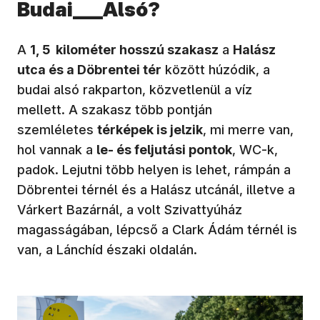
Budai___Alsó?
A
1, 5 kilométer hosszú szakasz
a
Halász
utca és a Döbrentei tér
között húzódik, a
budai alsó rakparton, közvetlenül a víz
mellett. A szakasz több pontján
szemléletes
térképek is jelzik
, mi merre van,
hol vannak a
le- és feljutási pontok
, WC-k,
padok. Lejutni több helyen is lehet, rámpán a
Döbrentei térnél és a Halász utcánál, illetve a
Várkert Bazárnál, a volt Szivattyúház
magasságában, lépcső a Clark Ádám térnél is
van, a Lánchíd északi oldalán.