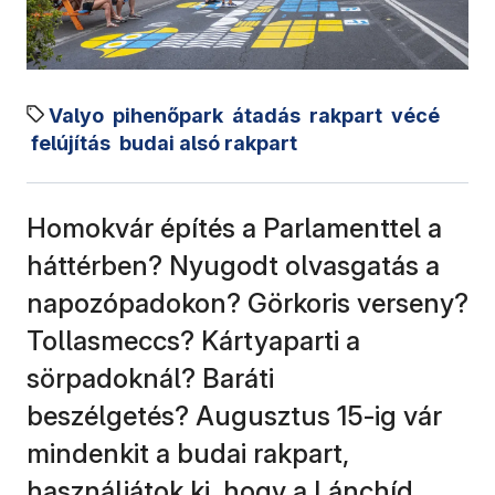
Valyo
pihenőpark
átadás
rakpart
vécé
felújítás
budai alsó rakpart
Homokvár építés a Parlamenttel a
háttérben? Nyugodt olvasgatás a
napozópadokon? Görkoris verseny?
Tollasmeccs? Kártyaparti a
sörpadoknál? Baráti
beszélgetés? Augusztus 15-ig vár
mindenkit a budai rakpart,
használjátok ki, hogy a Lánchíd