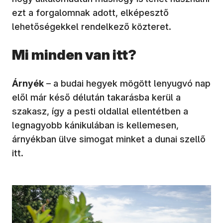
ezt a forgalomnak adott, elképesztő
lehetőségekkel rendelkező közteret.
Mi minden van itt?
Árnyék
– a budai hegyek mögött lenyugvó nap
elől már késő délután takarásba kerül a
szakasz, így a pesti oldallal ellentétben a
legnagyobb kánikulában is kellemesen,
árnyékban ülve simogat minket a dunai szellő
itt.