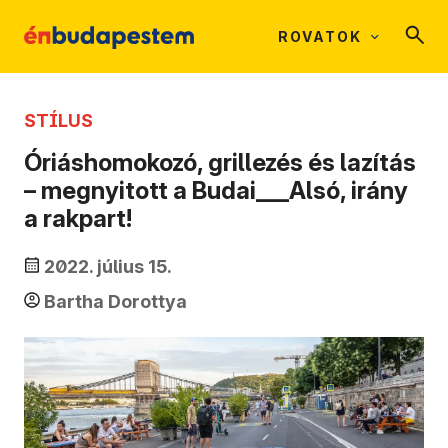
ROVATOK
STÍLUS
Óriáshomokozó, grillezés és lazítás
– megnyitott a Budai___Alsó, irány
a rakpart!
2022. július 15.
Bartha Dorottya