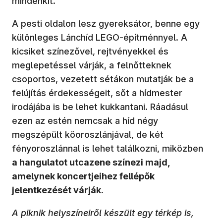
mindenkit.
A pesti oldalon lesz gyereksátor, benne egy
különleges Lánchíd LEGO-építménnyel. A
kicsiket színezővel, rejtvényekkel és
meglepetéssel várják, a felnőtteknek
csoportos, vezetett sétákon mutatják be a
felújítás érdekességeit, sőt a hídmester
irodájába is be lehet kukkantani. Ráadásul
ezen az estén nemcsak a híd négy
megszépült kőoroszlánjával, de két
fényoroszlánnal is lehet találkozni, miközben
a hangulatot utcazene színezi majd,
amelynek koncertjeihez fellépők
jelentkezését várják.
A piknik helyszíneiről készült egy térkép is,