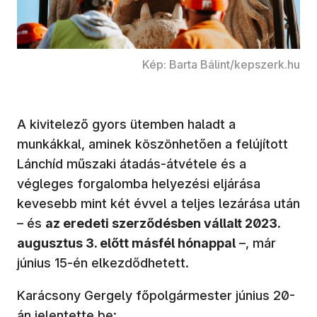
Kép: Barta Bálint/kepszerk.hu
A kivitelező gyors ütemben haladt a
munkákkal, aminek köszönhetően a felújított
Lánchíd műszaki átadás-átvétele és a
végleges forgalomba helyezési eljárása
kevesebb mint két évvel a teljes lezárása után
– és
az eredeti szerződésben vállalt 2023.
augusztus 3. előtt másfél hónappal
–, már
június 15-én elkezdődhetett.
Karácsony Gergely főpolgármester június 20-
án jelentette be: