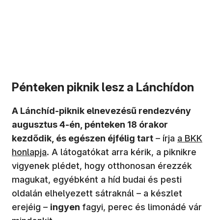
Pénteken piknik lesz a Lánchídon
A Lánchíd-piknik elnevezésű rendezvény
augusztus 4-én, pénteken 18 órakor
(új ablakb
kezdődik, és egészen éjfélig tart
– írja
a BKK
honlapja
. A látogatókat arra kérik, a piknikre
vigyenek plédet, hogy otthonosan érezzék
magukat, egyébként a híd budai és pesti
oldalán elhelyezett sátraknál – a készlet
erejéig –
ingyen
fagyi, perec és limonádé vár