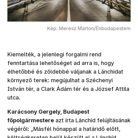
Kép: Merész Márton/Énbudapestem
Kiemelték, a jelenlegi forgalmi rend
fenntartása lehetőséget ad arra is, hogy
élhetőbbé és zöldebbé váljanak a Lánchidat
környező terek: megújulhat a Széchenyi
István tér, a Clark Ádám tér és a József Attila
utca.
Karácsony Gergely, Budapest
főpolgármestere
azt írta Lánchíd felújításának
végéről: „Másfél hónappal a határidő előtt,
költségkereten belül készült el a Lánchíd