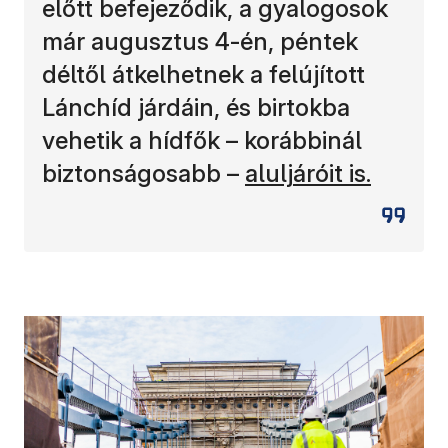
előtt befejeződik, a gyalogosok
már augusztus 4-én, péntek
déltől átkelhetnek a felújított
Lánchíd járdáin, és birtokba
vehetik a hídfők – korábbinál
biztonságosabb –
aluljáróit is.