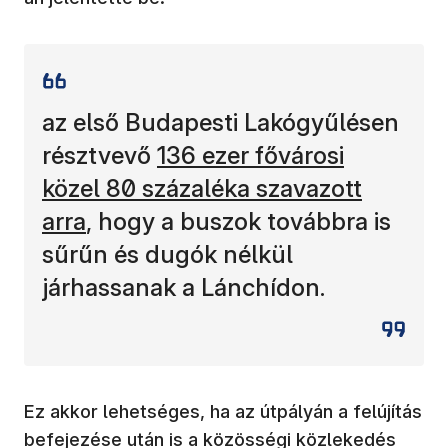
az első Budapesti Lakógyűlésen
(új ablakban nyílik meg)
résztvevő
136 ezer fővárosi
közel 80 százaléka szavazott
arra
, hogy a buszok továbbra is
sűrűn és dugók nélkül
járhassanak a Lánchídon.
Ez akkor lehetséges, ha az útpályán a felújítás
befejezése után is a közösségi közlekedés