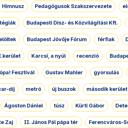
Himnusz
Pedagógusok Szakszervezete
e
atégiák
Budapesti Dísz- és Közvilágítási Kft.
elöltek
Budapest Jövője Fórum
férfiak
D
.kerület
Karcsi, a nyúl
recenzió
Budape
ópa! Fesztivál
Gustav Mahler
gyorsulás
ar-díj
metró
új buszok
második kerület
Ágoston Dániel
túsz
Kürti Gábor
Dete
e Zaj
II. János Pál pápa tér
Ferencváros-S