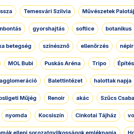
ssza
Temesvári Szilvia
Művészetek Palotá
nbontás
gyorshajtás
softice
botanikus
tka betegség
színésznő
ellenőrzés
népir
MOL Bubi
Puskás Aréna
Tripo
Építés
agglomeráció
Balettintézet
halottak napja
osligeti Műjég
Renoir
akác
Szűcs Csab
nyomda
Kocsiszín
Cinkotai Tájház
vo
omák elleni sorozatgyilkosságok emléknapja
Ho