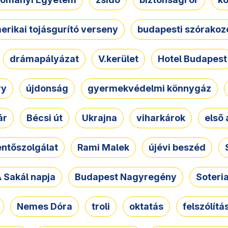
erikai tojásgurító verseny
budapesti szórakoz
drámapályázat
V.kerület
Hotel Budapest
ry
újdonság
gyermekvédelmi könnygáz
ár
Bécsi út
Ukrajna
viharkárok
első 
ntőszolgálat
Rami Malek
újévi beszéd
 Sakál napja
Budapest Nagyregény
Soteri
Nemes Dóra
troli
oktatás
felszólítá