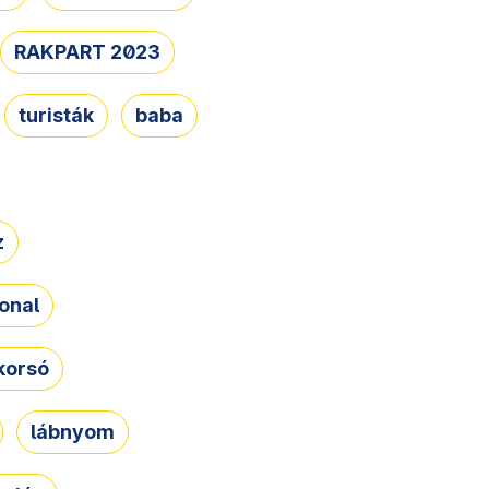
RAKPART 2023
turisták
baba
z
onal
korsó
lábnyom