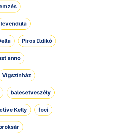
lemzés
levendula
ella
Piros Ildikó
st anno
Vígszínház
balesetveszély
ctive Kelly
foci
oroksár