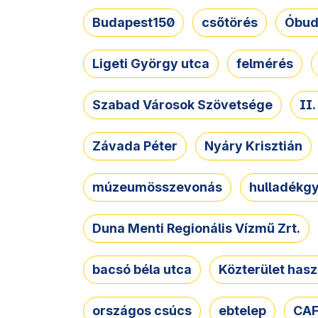
Budapest150
csőtörés
Óbud
Ligeti György utca
felmérés
Szabad Városok Szövetsége
II
Závada Péter
Nyáry Krisztián
múzeumösszevonás
hulladékgy
Duna Menti Regionális Vízmű Zrt.
bacsó béla utca
Közterület hasz
országos csúcs
ebtelep
CAF