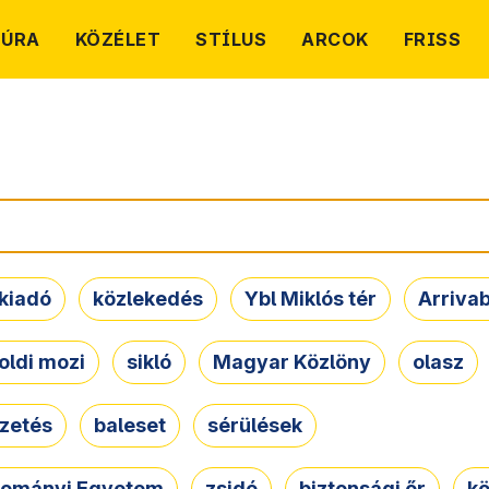
TÚRA
KÖZÉLET
STÍLUS
ARCOK
FRISS
kiadó
közlekedés
Ybl Miklós tér
Arriva
oldi mozi
sikló
Magyar Közlöny
olasz
ezetés
baleset
sérülések
dományi Egyetem
zsidó
biztonsági őr
kö