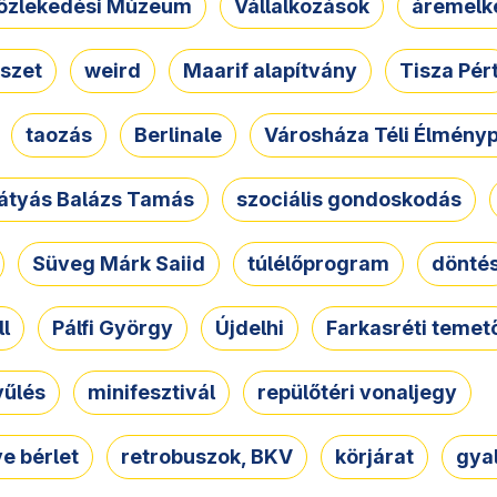
özlekedési Múzeum
Vállalkozások
áremelk
szet
weird
Maarif alapítvány
Tisza Pér
taozás
Berlinale
Városháza Téli Élmény
átyás Balázs Tamás
szociális gondoskodás
Süveg Márk Saiid
túlélőprogram
dönté
ll
Pálfi György
Újdelhi
Farkasréti temet
yűlés
minifesztivál
repülőtéri vonaljegy
e bérlet
retrobuszok, BKV
körjárat
gya