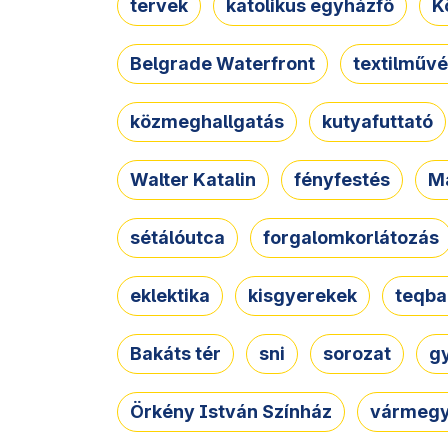
tervek
katolikus egyházfő
K
Belgrade Waterfront
textilművé
közmeghallgatás
kutyafuttató
Walter Katalin
fényfestés
M
sétálóutca
forgalomkorlátozás
eklektika
kisgyerekek
teqba
Bakáts tér
sni
sorozat
g
Örkény István Színház
vármegy