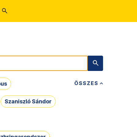
ÖSSZES
bus
Szaniszló Sándor
zbringarendszer