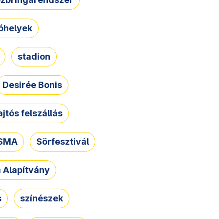
óhelyek
stadion
Desirée Bonis
ajtós felszállás
SMA
Sörfesztivál
a Alapítvány
s
színészek