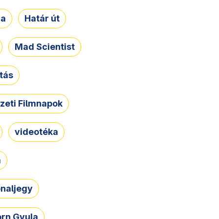
ja
Határ út
Mad Scientist
tás
zeti Filmnapok
videotéka
a
naljegy
rn Gyula