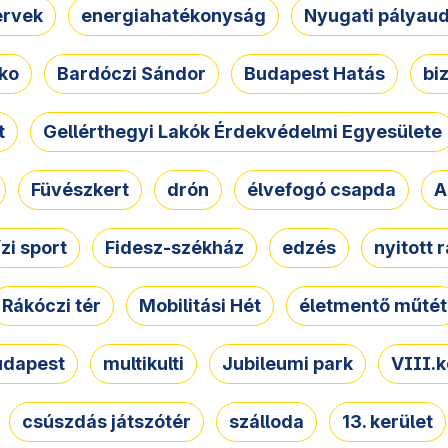
ervek
energiahatékonyság
Nyugati pályau
ko
Bardóczi Sándor
Budapest Hatás
bi
t
Gellérthegyi Lakók Érdekvédelmi Egyesülete
Füvészkert
drón
élvefogó csapda
A
ízi sport
Fidesz-székház
edzés
nyitott 
Rákóczi tér
Mobilitási Hét
életmentő műtét
udapest
multikulti
Jubileumi park
VIII.k
csúszdás játszótér
szálloda
13. kerület