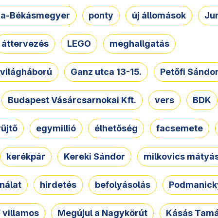
a-Békásmegyer
ponty
új állomások
Ju
áttervezés
LEGO
meghallgatás
. világháború
Ganz utca 13-15.
Petőfi Sándo
Budapest Vásárcsarnokai Kft.
vers
BDK
űjtő
egymillió
élhetőség
facsemete
kerékpár
Kereki Sándor
milkovics mátyá
nálat
hirdetés
befolyásolás
Podmanicky
 villamos
Megújul a Nagykörút
Kásás Tam