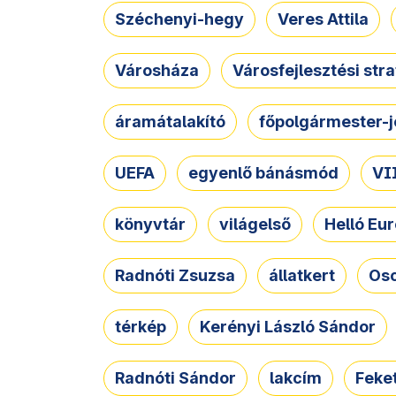
Széchenyi-hegy
Veres Attila
Városháza
Városfejlesztési str
áramátalakító
főpolgármester-j
UEFA
egyenlő bánásmód
VII
könyvtár
világelső
Helló Eur
Radnóti Zsuzsa
állatkert
Osc
térkép
Kerényi László Sándor
Radnóti Sándor
lakcím
Feket