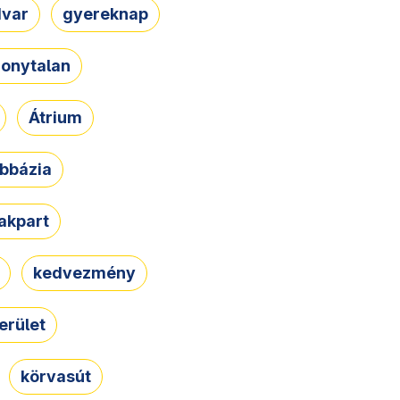
dvar
gyereknap
zonytalan
Átrium
bbázia
rakpart
kedvezmény
erület
körvasút