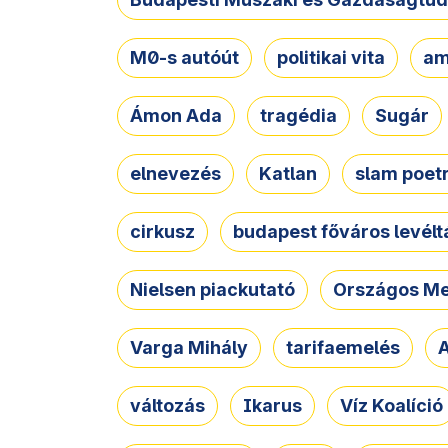
M0-s autóút
politikai vita
am
Ámon Ada
tragédia
Sugár
elnevezés
Katlan
slam poet
cirkusz
budapest főváros levélt
Nielsen piackutató
Országos Me
Varga Mihály
tarifaemelés
A
változás
Ikarus
Víz Koalíció