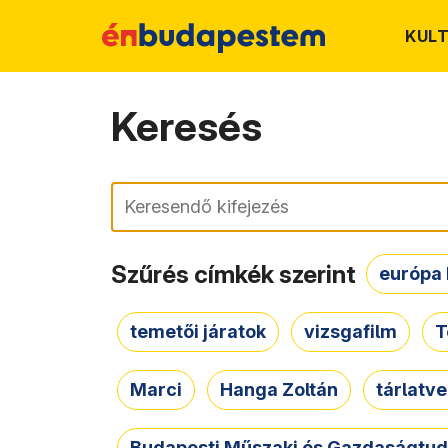
KUL
Keresés
Keresés
Szűrés címkék szerint
európa 
temetői járatok
vizsgafilm
T
Marci
Hanga Zoltán
tárlatv
Budapesti Műszaki és Gazdaságtu