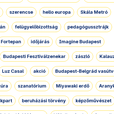
szerencse
hello europa
Skála Metró
zán
felügyelőbizottság
pedagógussztrájk
Fortepan
időjárás
Imagine Budapest
Budapesti Fesztiválzenekar
zászló
Kalau
Luz Casal
akció
Budapest-Belgrád vasútv
zúra
szanatórium
Miyawaki erdő
Arany
akpart
beruházási törvény
képzőművészet