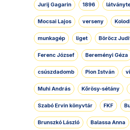
Jurij Gagarin
1896
látványt
Mocsai Lajos
verseny
Kolod
munkagép
liget
Böröcz Judi
Ferenc József
Bereményi Géza
csúszdadomb
Pion István
v
Muhi András
Kőrösy-sétány
Szabó Ervin könyvtár
FKF
B
Brunszkó László
Balassa Anna