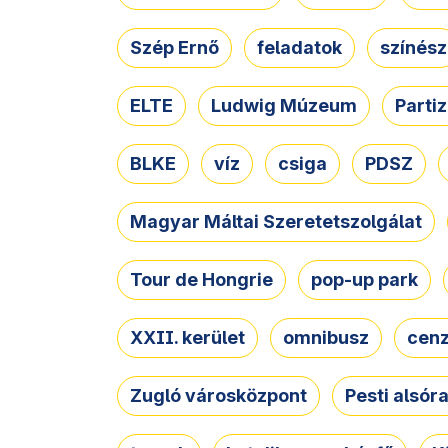
Szép Ernő
feladatok
színész
ELTE
Ludwig Múzeum
Parti
BLKE
víz
csiga
PDSZ
Magyar Máltai Szeretetszolgálat
Tour de Hongrie
pop-up park
XXII. kerület
omnibusz
cen
Zugló városközpont
Pesti alsór