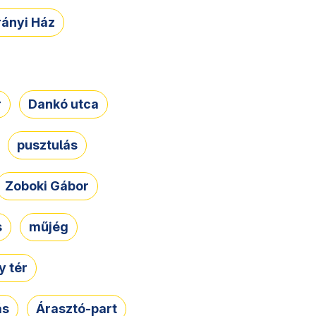
rányi Ház
r
Dankó utca
pusztulás
Zoboki Gábor
s
műjég
 tér
ás
Árasztó-part