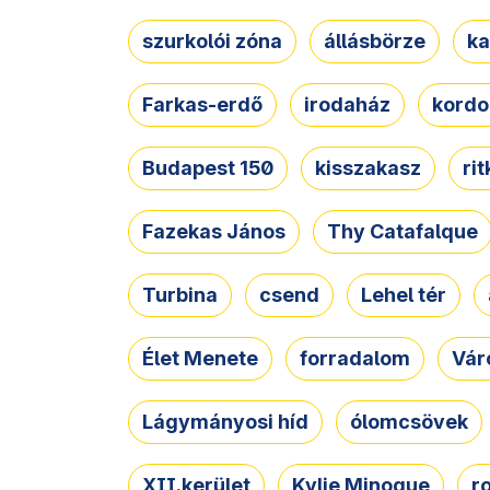
szurkolói zóna
állásbörze
ka
Farkas-erdő
irodaház
kordo
Budapest 150
kisszakasz
ri
Fazekas János
Thy Catafalque
Turbina
csend
Lehel tér
Élet Menete
forradalom
Vár
Lágymányosi híd
ólomcsövek
XII.kerület
Kylie Minogue
r