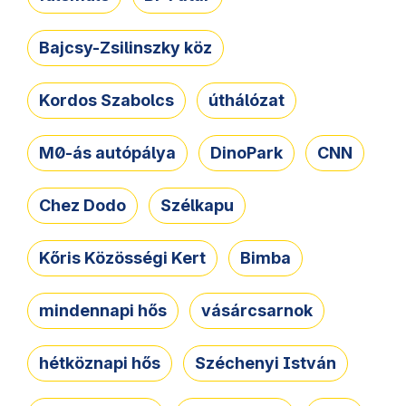
Bajcsy-Zsilinszky köz
Kordos Szabolcs
úthálózat
M0-ás autópálya
DinoPark
CNN
Chez Dodo
Szélkapu
Kőris Közösségi Kert
Bimba
mindennapi hős
vásárcsarnok
hétköznapi hős
Széchenyi István