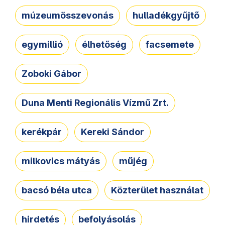
múzeumösszevonás
hulladékgyűjtő
egymillió
élhetőség
facsemete
Zoboki Gábor
Duna Menti Regionális Vízmű Zrt.
kerékpár
Kereki Sándor
milkovics mátyás
műjég
bacsó béla utca
Közterület használat
hirdetés
befolyásolás