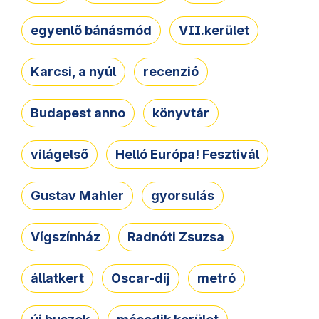
egyenlő bánásmód
VII.kerület
Karcsi, a nyúl
recenzió
Budapest anno
könyvtár
világelső
Helló Európa! Fesztivál
Gustav Mahler
gyorsulás
Vígszínház
Radnóti Zsuzsa
állatkert
Oscar-díj
metró