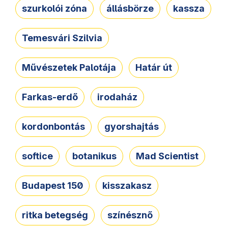
szurkolói zóna
állásbörze
kassza
Temesvári Szilvia
Művészetek Palotája
Határ út
Farkas-erdő
irodaház
kordonbontás
gyorshajtás
softice
botanikus
Mad Scientist
Budapest 150
kisszakasz
ritka betegség
színésznő