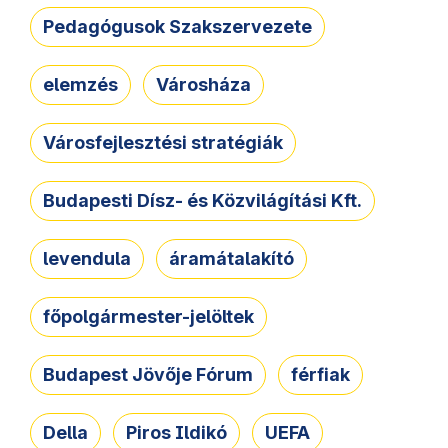
Pedagógusok Szakszervezete
elemzés
Városháza
Városfejlesztési stratégiák
Budapesti Dísz- és Közvilágítási Kft.
levendula
áramátalakító
főpolgármester-jelöltek
Budapest Jövője Fórum
férfiak
Della
Piros Ildikó
UEFA