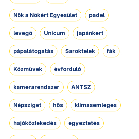
Nők a Nőkért Egyesület
padel
levegő
Unicum
japánkert
pápalátogatás
Saroktelek
fák
Közművek
évforduló
kamerarendszer
ANTSZ
Népsziget
hős
klímasemleges
hajóközlekedés
egyeztetés