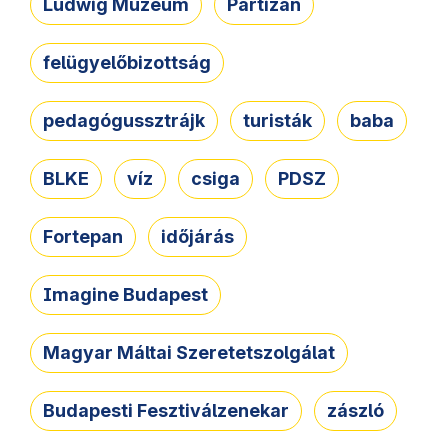
Ludwig Múzeum
Partizán
felügyelőbizottság
pedagógussztrájk
turisták
baba
BLKE
víz
csiga
PDSZ
Fortepan
időjárás
Imagine Budapest
Magyar Máltai Szeretetszolgálat
Budapesti Fesztiválzenekar
zászló