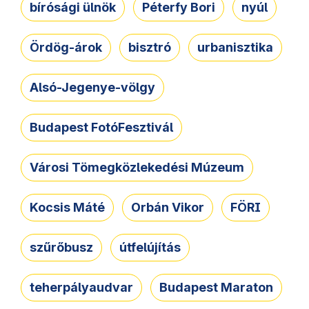
bírósági ülnök
Péterfy Bori
nyúl
Ördög-árok
bisztró
urbanisztika
Alsó-Jegenye-völgy
Budapest FotóFesztivál
Városi Tömegközlekedési Múzeum
Kocsis Máté
Orbán Vikor
FÖRI
szűrőbusz
útfelújítás
teherpályaudvar
Budapest Maraton