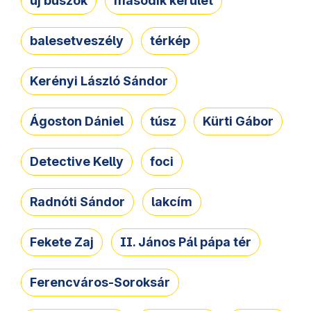
új buszok
második kerület
balesetveszély
térkép
Kerényi László Sándor
Ágoston Dániel
túsz
Kürti Gábor
Detective Kelly
foci
Radnóti Sándor
lakcím
Fekete Zaj
II. János Pál pápa tér
Ferencváros-Soroksár