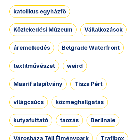
katolikus egyházfő
Közlekedési Múzeum
Vállalkozások
áremelkedés
Belgrade Waterfront
textilművészet
weird
Maarif alapítvány
Tisza Pért
világcsúcs
közmeghallgatás
kutyafuttató
taozás
Berlinale
Városháza Téli Élménypark
Trafibox