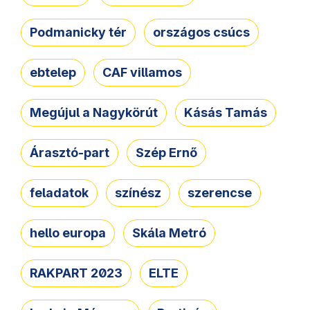
Podmanicky tér
országos csúcs
ebtelep
CAF villamos
Megújul a Nagykörút
Kásás Tamás
Árasztó-part
Szép Ernő
feladatok
színész
szerencse
hello europa
Skála Metró
RAKPART 2023
ELTE