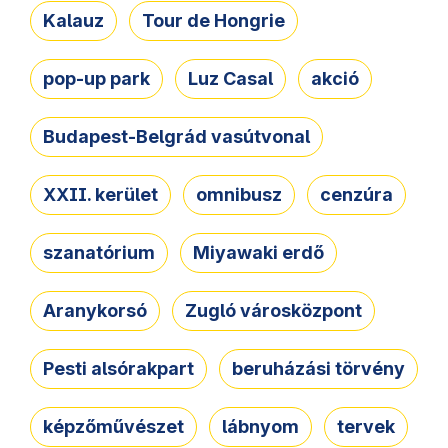
Kalauz
Tour de Hongrie
pop-up park
Luz Casal
akció
Budapest-Belgrád vasútvonal
XXII. kerület
omnibusz
cenzúra
szanatórium
Miyawaki erdő
Aranykorsó
Zugló városközpont
Pesti alsórakpart
beruházási törvény
képzőművészet
lábnyom
tervek