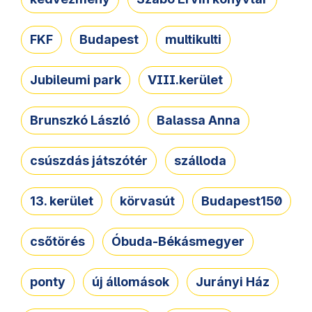
FKF
Budapest
multikulti
Jubileumi park
VIII.kerület
Brunszkó László
Balassa Anna
csúszdás játszótér
szálloda
13. kerület
körvasút
Budapest150
csőtörés
Óbuda-Békásmegyer
ponty
új állomások
Jurányi Ház