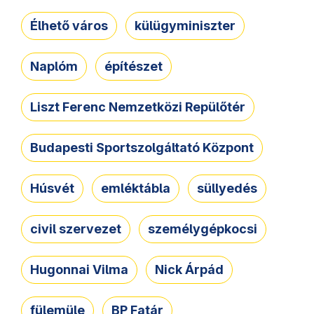
Élhető város
külügyminiszter
Naplóm
építészet
Liszt Ferenc Nemzetközi Repülőtér
Budapesti Sportszolgáltató Központ
Húsvét
emléktábla
süllyedés
civil szervezet
személygépkocsi
Hugonnai Vilma
Nick Árpád
fülemüle
BP Fatár