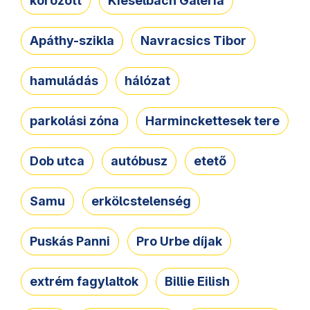
körözött
Kieselbach Galéria
Apáthy-szikla
Navracsics Tibor
hamuládás
hálózat
parkolási zóna
Harminckettesek tere
Dob utca
autóbusz
etető
Samu
erkölcstelenség
Puskás Panni
Pro Urbe díjak
extrém fagylaltok
Billie Eilish