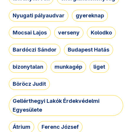
Nyugati pályaudvar
gyereknap
Mocsai Lajos
verseny
Kolodko
Bardóczi Sándor
Budapest Hatás
bizonytalan
munkagép
liget
Böröcz Judit
Gellérthegyi Lakók Érdekvédelmi
Egyesülete
Átrium
Ferenc József