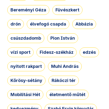
Bereményi Géza
Füvészkert
drón
élvefogó csapda
Abbázia
csúszdadomb
Pion István
vízi sport
Fidesz-székház
edzés
nyitott rakpart
Muhi András
Kőrösy-sétány
Rákóczi tér
Mobilitási Hét
életmentő műtét
kedvezmény
Szabó Ervin könyvtár