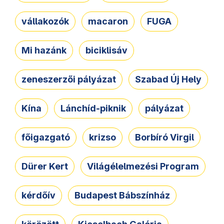
vállakozók
macaron
FUGA
Mi hazánk
biciklisáv
zeneszerzői pályázat
Szabad Új Hely
Kína
Lánchíd-piknik
pályázat
főigazgató
krizso
Borbíró Virgil
Dürer Kert
Világélelmezési Program
kérdőív
Budapest Bábszínház