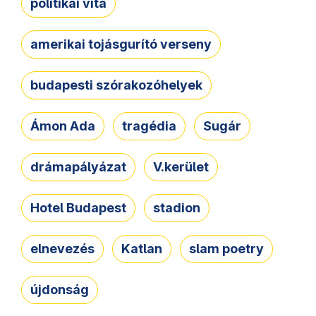
politikai vita
amerikai tojásgurító verseny
budapesti szórakozóhelyek
Ámon Ada
tragédia
Sugár
drámapályázat
V.kerület
Hotel Budapest
stadion
elnevezés
Katlan
slam poetry
újdonság