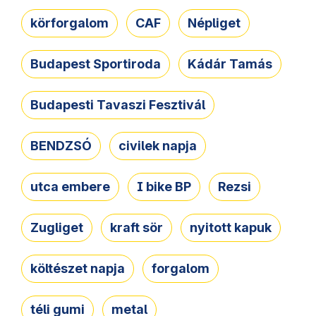
körforgalom
CAF
Népliget
Budapest Sportiroda
Kádár Tamás
Budapesti Tavaszi Fesztivál
BENDZSÓ
civilek napja
utca embere
I bike BP
Rezsi
Zugliget
kraft sör
nyitott kapuk
költészet napja
forgalom
téli gumi
metal