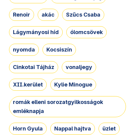
Renoir
akác
Szűcs Csaba
Lágymányosi híd
ólomcsövek
nyomda
Kocsiszín
Cinkotai Tájház
vonaljegy
XII.kerület
Kylie Minogue
romák elleni sorozatgyilkosságok
emléknapja
Horn Gyula
Nappal hajtva
üzlet