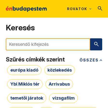
ROVATOK
Keresés
Keresés
Szűrés címkék szerint
ÖSSZES
európa kiadó
közlekedés
Ybl Miklós tér
Arrivabus
temetői járatok
vizsgafilm