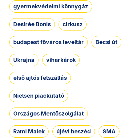
gyermekvédelmi könnygáz
Desirée Bonis
cirkusz
budapest főváros levéltár
Bécsi út
Ukrajna
viharkárok
első ajtós felszállás
Nielsen piackutató
Országos Mentőszolgálat
Rami Malek
újévi beszéd
SMA