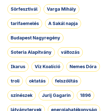
Sörfesztivál
Varga Mihály
tarifaemelés
A Sakál napja
Budapest Nagyregény
Soteria Alapítvány
változás
Ikarus
Víz Koalíció
Nemes Dóra
troli
oktatás
felszólítás
színészek
Jurij Gagarin
1896
látványtervek
energiahatékonyság