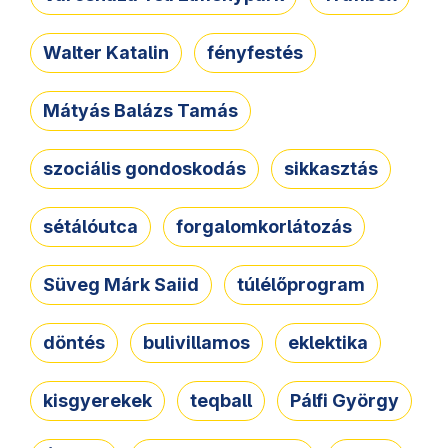
Walter Katalin
fényfestés
Mátyás Balázs Tamás
szociális gondoskodás
sikkasztás
sétálóutca
forgalomkorlátozás
Süveg Márk Saiid
túlélőprogram
döntés
bulivillamos
eklektika
kisgyerekek
teqball
Pálfi György