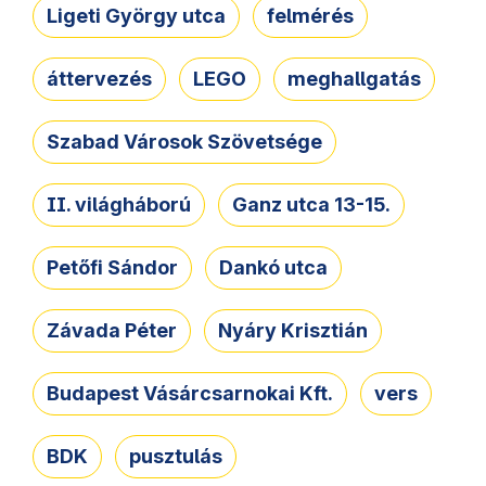
Ligeti György utca
felmérés
áttervezés
LEGO
meghallgatás
Szabad Városok Szövetsége
II. világháború
Ganz utca 13-15.
Petőfi Sándor
Dankó utca
Závada Péter
Nyáry Krisztián
Budapest Vásárcsarnokai Kft.
vers
BDK
pusztulás