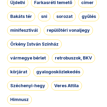
Újdelhi
Farkasréti temető
címer
Bakáts tér
sni
sorozat
gyűlés
minifesztivál
repülőtéri vonaljegy
Örkény István Színház
vármegye bérlet
retrobuszok, BKV
körjárat
gyalogosközlekedés
Széchenyi-hegy
Veres Attila
Himnusz