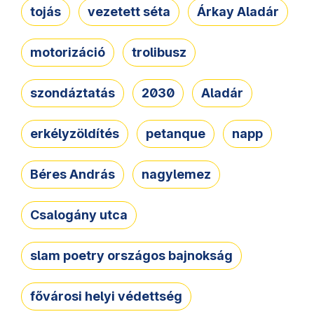
tojás
vezetett séta
Árkay Aladár
motorizáció
trolibusz
szondáztatás
2030
Aladár
erkélyzöldítés
petanque
napp
Béres András
nagylemez
Csalogány utca
slam poetry országos bajnokság
fővárosi helyi védettség