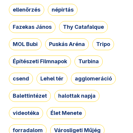
ellenőrzés
népirtás
Fazekas János
Thy Catafalque
MOL Bubi
Puskás Aréna
Tripo
Építészeti Filmnapok
Turbina
csend
Lehel tér
agglomeráció
Balettintézet
halottak napja
videotéka
Élet Menete
forradalom
Városligeti Műjég