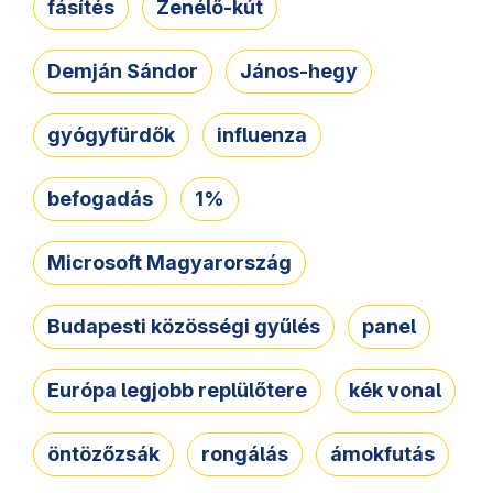
fásítés
Zenélő-kút
Demján Sándor
János-hegy
gyógyfürdők
influenza
befogadás
1%
Microsoft Magyarország
Budapesti közösségi gyűlés
panel
Európa legjobb replülőtere
kék vonal
öntözőzsák
rongálás
ámokfutás