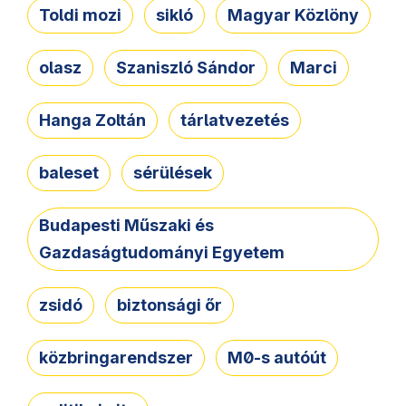
Toldi mozi
sikló
Magyar Közlöny
olasz
Szaniszló Sándor
Marci
Hanga Zoltán
tárlatvezetés
baleset
sérülések
Budapesti Műszaki és
Gazdaságtudományi Egyetem
zsidó
biztonsági őr
közbringarendszer
M0-s autóút