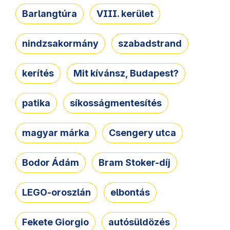
Barlangtúra
VIII. kerület
nindzsakormány
szabadstrand
kerítés
Mit kívánsz, Budapest?
patika
síkosságmentesítés
magyar márka
Csengery utca
Bodor Ádám
Bram Stoker-díj
LEGO-oroszlán
elbontás
Fekete Giorgio
autósüldözés