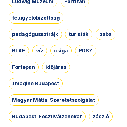
Ludwig Múzeum
Partizán
felügyelőbizottság
pedagógussztrájk
turisták
baba
BLKE
víz
csiga
PDSZ
Fortepan
időjárás
Imagine Budapest
Magyar Máltai Szeretetszolgálat
Budapesti Fesztiválzenekar
zászló