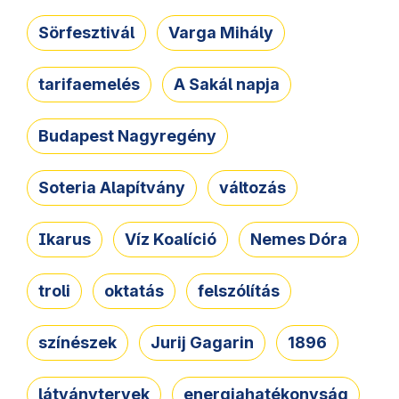
Sörfesztivál
Varga Mihály
tarifaemelés
A Sakál napja
Budapest Nagyregény
Soteria Alapítvány
változás
Ikarus
Víz Koalíció
Nemes Dóra
troli
oktatás
felszólítás
színészek
Jurij Gagarin
1896
látványtervek
energiahatékonyság