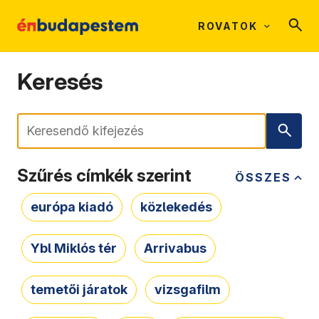
ROVATOK
Keresés
Keresés
Szűrés címkék szerint
ÖSSZES
európa kiadó
közlekedés
Ybl Miklós tér
Arrivabus
temetői járatok
vizsgafilm