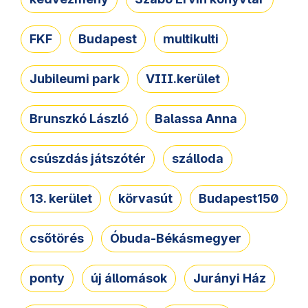
FKF
Budapest
multikulti
Jubileumi park
VIII.kerület
Brunszkó László
Balassa Anna
csúszdás játszótér
szálloda
13. kerület
körvasút
Budapest150
csőtörés
Óbuda-Békásmegyer
ponty
új állomások
Jurányi Ház