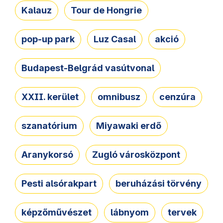
Kalauz
Tour de Hongrie
pop-up park
Luz Casal
akció
Budapest-Belgrád vasútvonal
XXII. kerület
omnibusz
cenzúra
szanatórium
Miyawaki erdő
Aranykorsó
Zugló városközpont
Pesti alsórakpart
beruházási törvény
képzőművészet
lábnyom
tervek