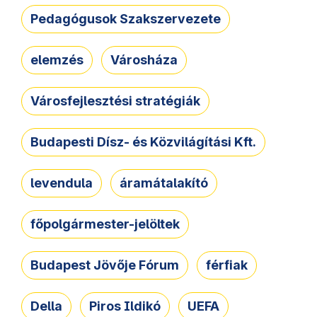
Pedagógusok Szakszervezete
elemzés
Városháza
Városfejlesztési stratégiák
Budapesti Dísz- és Közvilágítási Kft.
levendula
áramátalakító
főpolgármester-jelöltek
Budapest Jövője Fórum
férfiak
Della
Piros Ildikó
UEFA