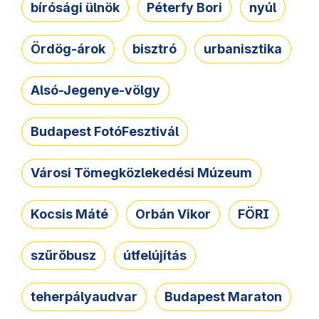
bírósági ülnök
Péterfy Bori
nyúl
Ördög-árok
bisztró
urbanisztika
Alsó-Jegenye-völgy
Budapest FotóFesztivál
Városi Tömegközlekedési Múzeum
Kocsis Máté
Orbán Vikor
FÖRI
szűrőbusz
útfelújítás
teherpályaudvar
Budapest Maraton