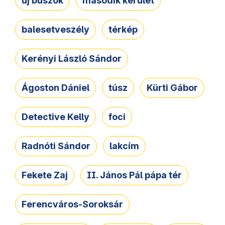
új buszok
második kerület
balesetveszély
térkép
Kerényi László Sándor
Ágoston Dániel
túsz
Kürti Gábor
Detective Kelly
foci
Radnóti Sándor
lakcím
Fekete Zaj
II. János Pál pápa tér
Ferencváros-Soroksár