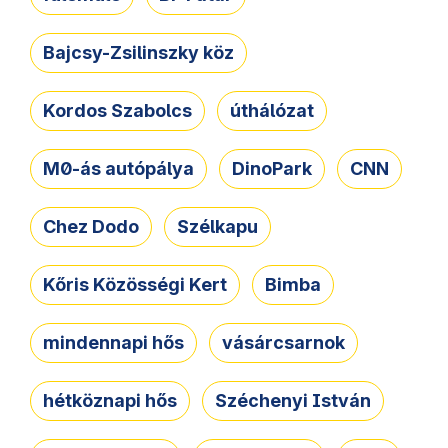
Bajcsy-Zsilinszky köz
Kordos Szabolcs
úthálózat
M0-ás autópálya
DinoPark
CNN
Chez Dodo
Szélkapu
Kőris Közösségi Kert
Bimba
mindennapi hős
vásárcsarnok
hétköznapi hős
Széchenyi István