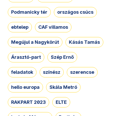
Podmanicky tér
országos csúcs
ebtelep
CAF villamos
Megújul a Nagykörút
Kásás Tamás
Árasztó-part
Szép Ernő
feladatok
színész
szerencse
hello europa
Skála Metró
RAKPART 2023
ELTE