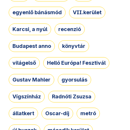
egyenlő bánásmód
VII.kerület
Karcsi, a nyúl
recenzió
Budapest anno
könyvtár
világelső
Helló Európa! Fesztivál
Gustav Mahler
gyorsulás
Vígszínház
Radnóti Zsuzsa
állatkert
Oscar-díj
metró