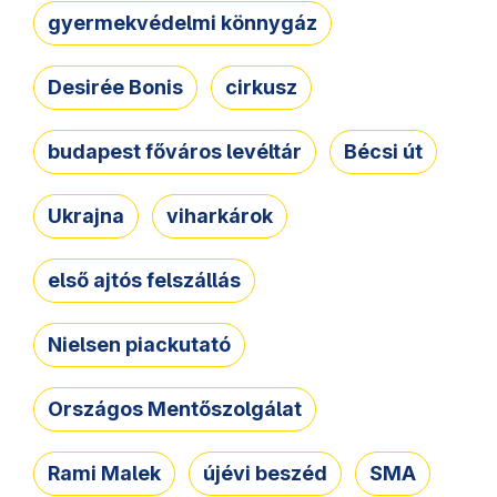
gyermekvédelmi könnygáz
Desirée Bonis
cirkusz
budapest főváros levéltár
Bécsi út
Ukrajna
viharkárok
első ajtós felszállás
Nielsen piackutató
Országos Mentőszolgálat
Rami Malek
újévi beszéd
SMA