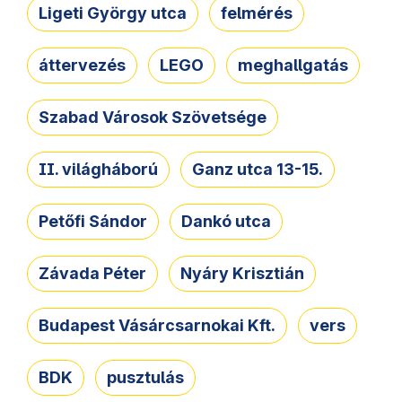
Ligeti György utca
felmérés
áttervezés
LEGO
meghallgatás
Szabad Városok Szövetsége
II. világháború
Ganz utca 13-15.
Petőfi Sándor
Dankó utca
Závada Péter
Nyáry Krisztián
Budapest Vásárcsarnokai Kft.
vers
BDK
pusztulás