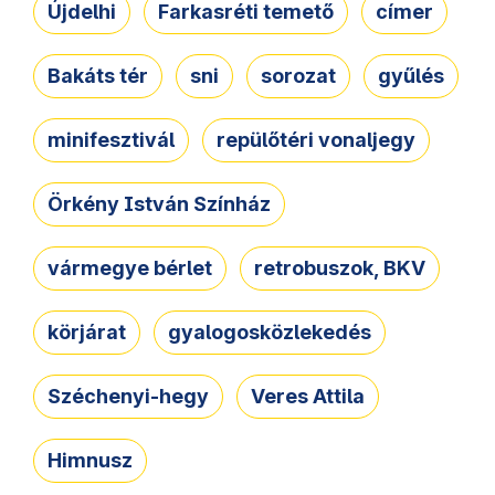
Újdelhi
Farkasréti temető
címer
Bakáts tér
sni
sorozat
gyűlés
minifesztivál
repülőtéri vonaljegy
Örkény István Színház
vármegye bérlet
retrobuszok, BKV
körjárat
gyalogosközlekedés
Széchenyi-hegy
Veres Attila
Himnusz