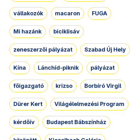
vállakozók
macaron
FUGA
Mi hazánk
biciklisáv
zeneszerzői pályázat
Szabad Új Hely
Kína
Lánchíd-piknik
pályázat
főigazgató
krizso
Borbíró Virgil
Dürer Kert
Világélelmezési Program
kérdőív
Budapest Bábszínház