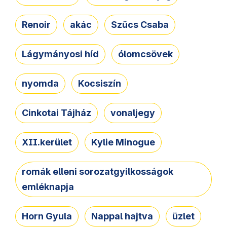
Renoir
akác
Szűcs Csaba
Lágymányosi híd
ólomcsövek
nyomda
Kocsiszín
Cinkotai Tájház
vonaljegy
XII.kerület
Kylie Minogue
romák elleni sorozatgyilkosságok
emléknapja
Horn Gyula
Nappal hajtva
üzlet