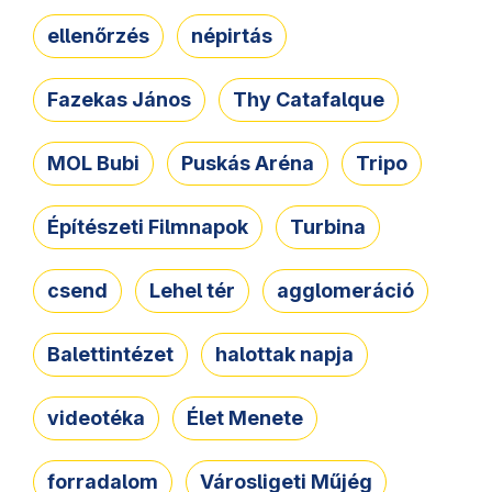
ellenőrzés
népirtás
Fazekas János
Thy Catafalque
MOL Bubi
Puskás Aréna
Tripo
Építészeti Filmnapok
Turbina
csend
Lehel tér
agglomeráció
Balettintézet
halottak napja
videotéka
Élet Menete
forradalom
Városligeti Műjég