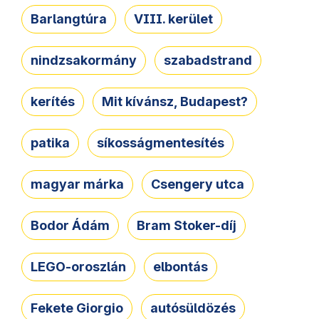
Barlangtúra
VIII. kerület
nindzsakormány
szabadstrand
kerítés
Mit kívánsz, Budapest?
patika
síkosságmentesítés
magyar márka
Csengery utca
Bodor Ádám
Bram Stoker-díj
LEGO-oroszlán
elbontás
Fekete Giorgio
autósüldözés