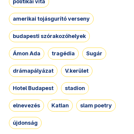
politikai vita
amerikai tojásgurító verseny
budapesti szórakozóhelyek
Ámon Ada
tragédia
Sugár
drámapályázat
V.kerület
Hotel Budapest
stadion
elnevezés
Katlan
slam poetry
újdonság