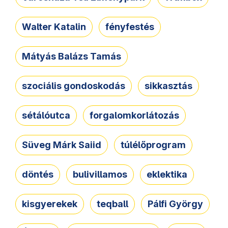
Walter Katalin
fényfestés
Mátyás Balázs Tamás
szociális gondoskodás
sikkasztás
sétálóutca
forgalomkorlátozás
Süveg Márk Saiid
túlélőprogram
döntés
bulivillamos
eklektika
kisgyerekek
teqball
Pálfi György