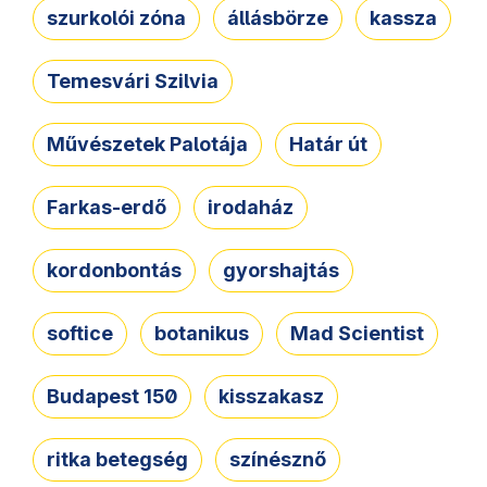
szurkolói zóna
állásbörze
kassza
Temesvári Szilvia
Művészetek Palotája
Határ út
Farkas-erdő
irodaház
kordonbontás
gyorshajtás
softice
botanikus
Mad Scientist
Budapest 150
kisszakasz
ritka betegség
színésznő