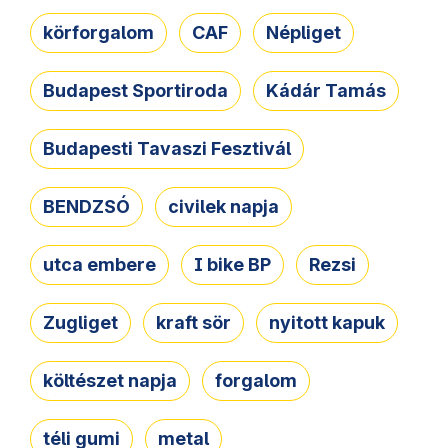
körforgalom
CAF
Népliget
Budapest Sportiroda
Kádár Tamás
Budapesti Tavaszi Fesztivál
BENDZSÓ
civilek napja
utca embere
I bike BP
Rezsi
Zugliget
kraft sör
nyitott kapuk
költészet napja
forgalom
téli gumi
metal