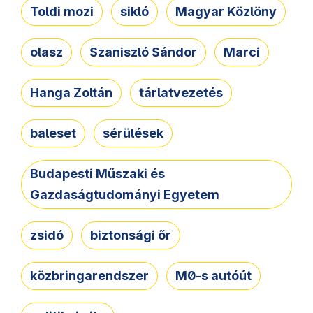
Toldi mozi
sikló
Magyar Közlöny
olasz
Szaniszló Sándor
Marci
Hanga Zoltán
tárlatvezetés
baleset
sérülések
Budapesti Műszaki és
Gazdaságtudományi Egyetem
zsidó
biztonsági őr
közbringarendszer
M0-s autóút