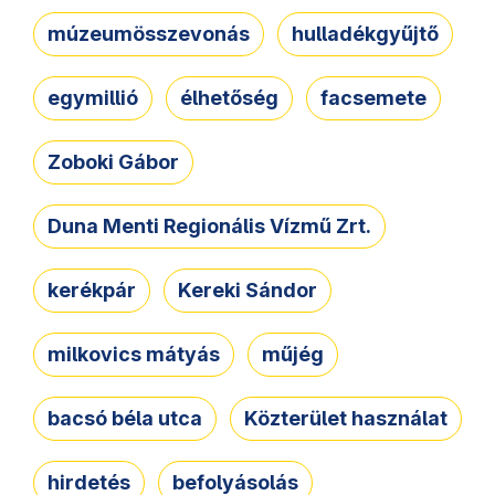
múzeumösszevonás
hulladékgyűjtő
egymillió
élhetőség
facsemete
Zoboki Gábor
Duna Menti Regionális Vízmű Zrt.
kerékpár
Kereki Sándor
milkovics mátyás
műjég
bacsó béla utca
Közterület használat
hirdetés
befolyásolás