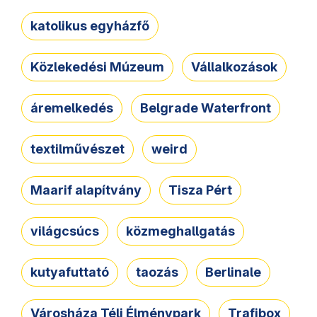
katolikus egyházfő
Közlekedési Múzeum
Vállalkozások
áremelkedés
Belgrade Waterfront
textilművészet
weird
Maarif alapítvány
Tisza Pért
világcsúcs
közmeghallgatás
kutyafuttató
taozás
Berlinale
Városháza Téli Élménypark
Trafibox