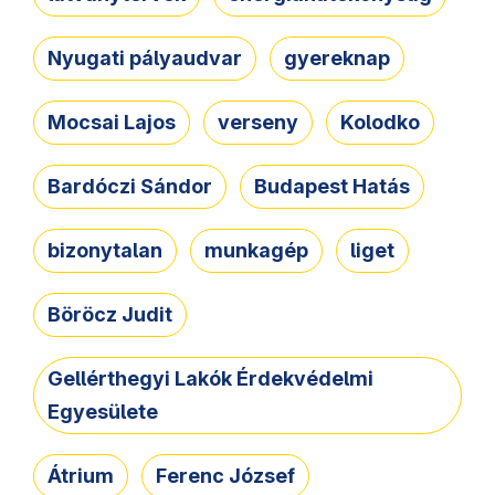
Nyugati pályaudvar
gyereknap
Mocsai Lajos
verseny
Kolodko
Bardóczi Sándor
Budapest Hatás
bizonytalan
munkagép
liget
Böröcz Judit
Gellérthegyi Lakók Érdekvédelmi
Egyesülete
Átrium
Ferenc József