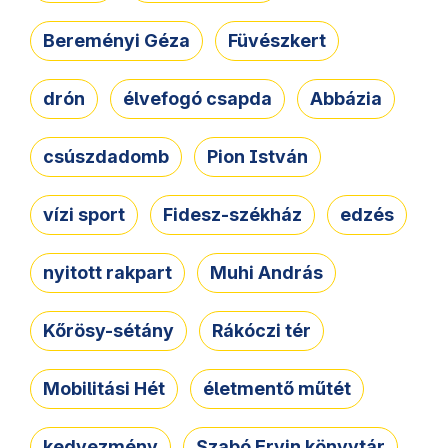
Bereményi Géza
Füvészkert
drón
élvefogó csapda
Abbázia
csúszdadomb
Pion István
vízi sport
Fidesz-székház
edzés
nyitott rakpart
Muhi András
Kőrösy-sétány
Rákóczi tér
Mobilitási Hét
életmentő műtét
kedvezmény
Szabó Ervin könyvtár