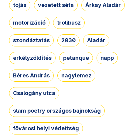
tojás
vezetett séta
Árkay Aladár
motorizáció
trolibusz
szondáztatás
2030
Aladár
erkélyzöldítés
petanque
napp
Béres András
nagylemez
Csalogány utca
slam poetry országos bajnokság
fővárosi helyi védettség