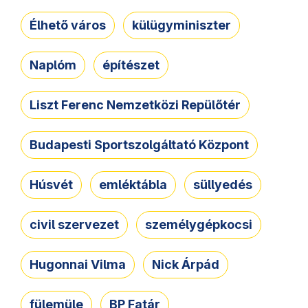
Élhető város
külügyminiszter
Naplóm
építészet
Liszt Ferenc Nemzetközi Repülőtér
Budapesti Sportszolgáltató Központ
Húsvét
emléktábla
süllyedés
civil szervezet
személygépkocsi
Hugonnai Vilma
Nick Árpád
fülemüle
BP Fatár