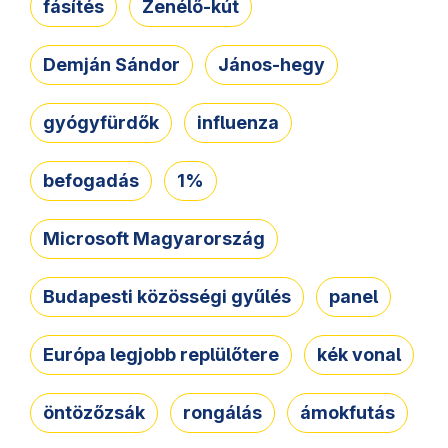
fásítés
Zenélő-kút
Demján Sándor
János-hegy
gyógyfürdők
influenza
befogadás
1%
Microsoft Magyarország
Budapesti közösségi gyűlés
panel
Európa legjobb replülőtere
kék vonal
öntözőzsák
rongálás
ámokfutás