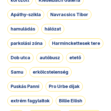
körözött
Kieselbach Galéria
Apáthy-szikla
Navracsics Tibor
hamuládás
hálózat
parkolási zóna
Harminckettesek tere
Dob utca
autóbusz
etető
Samu
erkölcstelenség
Puskás Panni
Pro Urbe díjak
extrém fagylaltok
Billie Eilish