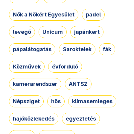
Nők a Nőkért Egyesület
padel
levegő
Unicum
japánkert
pápalátogatás
Saroktelek
fák
Közművek
évforduló
kamerarendszer
ANTSZ
Népsziget
hős
klímasemleges
hajóközlekedés
egyeztetés