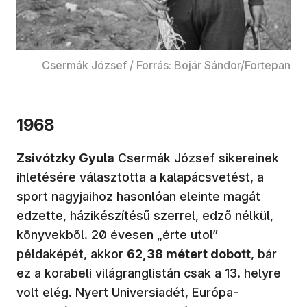
Csermák József / Forrás: Bojár Sándor/Fortepan
1968
Zsivótzky Gyula
Csermák József sikereinek
ihletésére választotta a kalapácsvetést, a
sport nagyjaihoz hasonlóan eleinte magát
edzette, házikészítésű szerrel, edző nélkül,
könyvekből. 20 évesen „érte utol”
példaképét, akkor
62,38 métert dobott
, bár
ez a korabeli világranglistán csak a 13. helyre
volt elég. Nyert Universiadét, Európa-