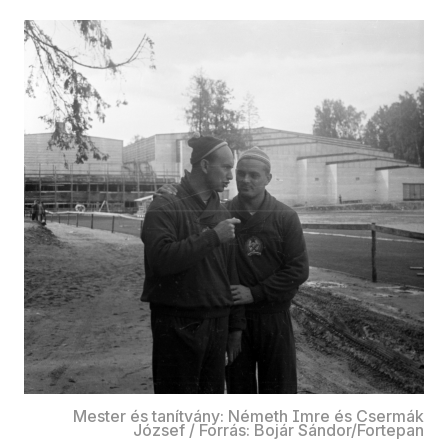
Mester és tanítvány: Németh Imre és Csermák
József / Forrás: Bojár Sándor/Fortepan