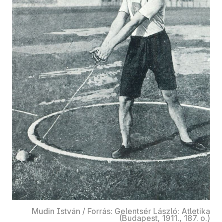
Mudin István / Forrás: Gelentsér László: Atletika
(Budapest, 1911., 187. o.)