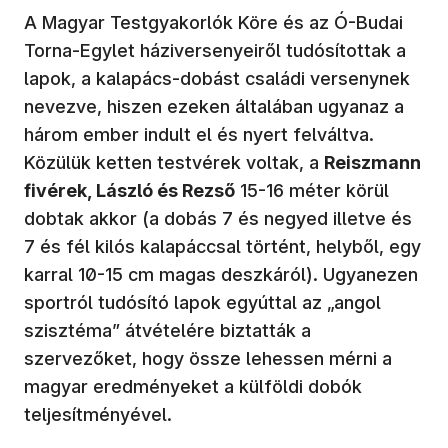
A Magyar Testgyakorlók Köre és az Ó-Budai
Torna-Egylet háziversenyeiről tudósítottak a
lapok, a kalapács-dobást családi versenynek
nevezve, hiszen ezeken általában ugyanaz a
három ember indult el és nyert felváltva.
Közülük ketten testvérek voltak, a
Reiszmann
fivérek, László és Rezső
15-16 méter körül
dobtak akkor (a dobás 7 és negyed illetve és
7 és fél kilós kalapáccsal történt, helyből, egy
karral 10-15 cm magas deszkáról). Ugyanezen
sportról tudósító lapok egyúttal az „angol
szisztéma” átvételére biztatták a
szervezőket, hogy össze lehessen mérni a
magyar eredményeket a külföldi dobók
teljesítményével.