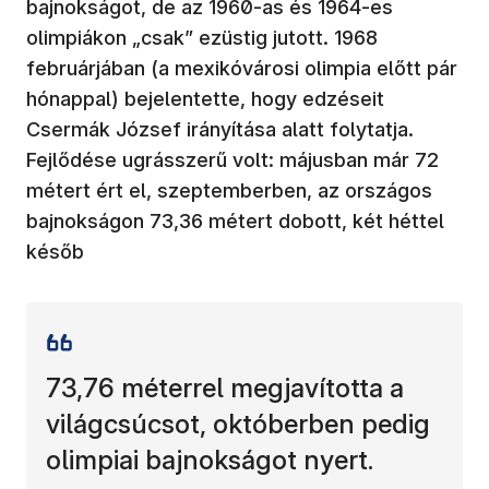
bajnokságot, de az 1960-as és 1964-es
olimpiákon „csak” ezüstig jutott. 1968
februárjában (a mexikóvárosi olimpia előtt pár
hónappal) bejelentette, hogy edzéseit
Csermák József irányítása alatt folytatja.
Fejlődése ugrásszerű volt: májusban már 72
métert ért el, szeptemberben, az országos
bajnokságon 73,36 métert dobott, két héttel
későb
73,76 méterrel megjavította a
világcsúcsot, októberben pedig
olimpiai bajnokságot nyert.