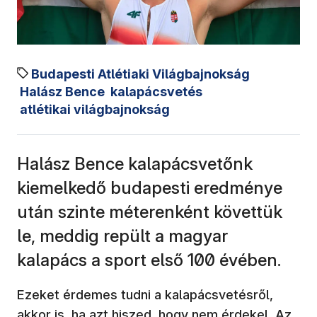
Budapesti Atlétiaki Világbajnokság
Halász Bence
kalapácsvetés
atlétikai világbajnokság
Halász Bence kalapácsvetőnk
kiemelkedő budapesti eredménye
után szinte méterenként követtük
le, meddig repült a magyar
kalapács a sport első 100 évében.
Ezeket érdemes tudni a kalapácsvetésről,
akkor is, ha azt hiszed, hogy nem érdekel. Az