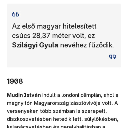
Az első magyar hitelesített
csúcs 28,37 méter volt, ez
Szilágyi Gyula
nevéhez fűződik.
1908
Mudin István
indult a londoni olimpián, ahol a
megnyitón Magyarország zászlóvivője volt. A
versenyeken több számban is szerepelt,
diszkoszvetésben hetedik lett, súlylökésben,
kalapácsvetésben és gerelyhajításban a