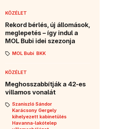
KÖZÉLET
Rekord bérlés, új állomások,
meglepetés – így indul a
MOL Bubi idei szezonja
MOL Bubi
BKK
KÖZÉLET
Meghosszabbítják a 42-es
villamos vonalát
Szaniszló Sándor
Karácsony Gergely
kihelyezett kabinetülés
Havanna-lakótelep