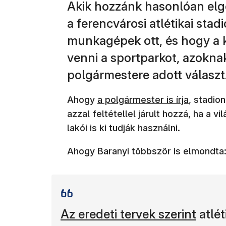
Akik hozzánk hasonlóan elg
a ferencvárosi atlétikai sta
munkagépek ott, és hogy a 
venni a sportparkot, azoknak
polgármestere adott választ
(új ablakban nyílik meg)
Ahogy
a polgármester is írja
, stadio
azzal feltétellel járult hozzá, ha a 
lakói is ki tudják használni.
Ahogy Baranyi többször is elmondta
(új ablakban nyílik meg)
Az eredeti tervek szerint
atlét