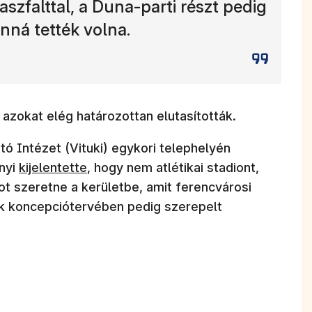
 aszfalttal, a Duna-parti részt pedig
nná tették volna.
azokat elég határozottan elutasították.
 Intézet (Vituki) egykori telephelyén
(új ablakban nyílik meg)
nyi
kijelentette
, hogy nem atlétikai stadiont,
 szeretne a kerületbe, amit ferencvárosi
k koncepciótervében pedig szerepelt