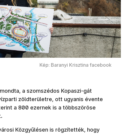
Kép: Baranyi Krisztina facebook
elmondta, a szomszédos Kopaszi-gát
zparti zöldterületre, ott ugyanis évente
erint a 800 ezernek is a többszöröse
.
rosi Közgyűlésen is rögzítették, hogy