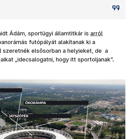
(új ablakban nyíli
dt Ádám, sportügyi államtitkár is
arról
panorámás futópályát alakítanak ki a
l szeretnék elsősorban a helyieket, de a
ikat „idecsalogatni, hogy itt sportoljanak”.