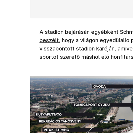
A stadion bejárásán egyébként Schmi
beszélt
, hogy a világon egyedülálló 
visszabontott stadion karéján, amive
sportot szerető máshol élő honfitársa