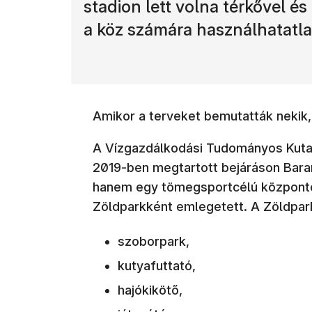
stadion lett volna térkővel és
a köz számára használhatatla
Amikor a terveket bemutatták nekik, 
A Vízgazdálkodási Tudományos Kutató
2019-ben megtartott bejáráson Bara
hanem egy tömegsportcélú központot
Zöldparkként emlegetett. A Zöldpar
szoborpark,
kutyafuttató,
hajókikötő,