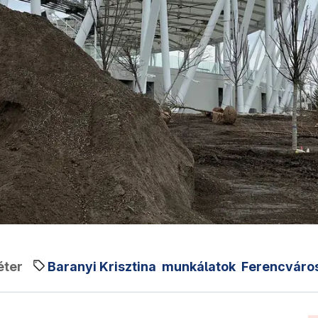
éter
Baranyi Krisztina
munkálatok
Ferencváro