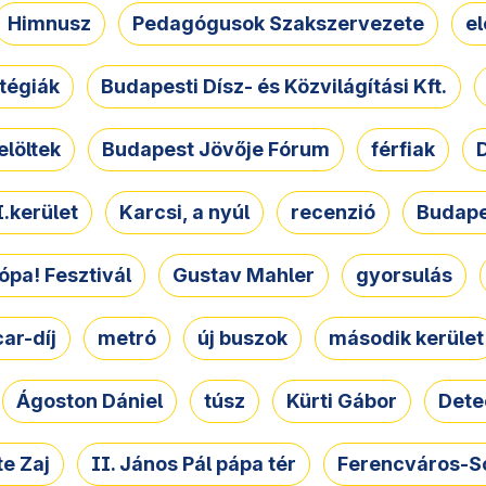
Himnusz
Pedagógusok Szakszervezete
e
atégiák
Budapesti Dísz- és Közvilágítási Kft.
elöltek
Budapest Jövője Fórum
férfiak
D
.kerület
Karcsi, a nyúl
recenzió
Budape
ópa! Fesztivál
Gustav Mahler
gyorsulás
ar-díj
metró
új buszok
második kerület
Ágoston Dániel
túsz
Kürti Gábor
Dete
e Zaj
II. János Pál pápa tér
Ferencváros-S