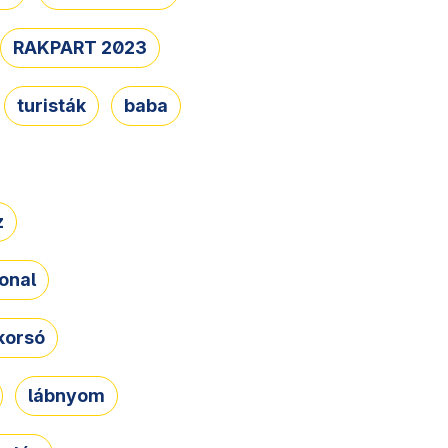
RAKPART 2023
turisták
baba
z
onal
korsó
lábnyom