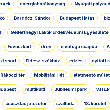
ervek
energiahatékonyság
Nyugati pályau
ko
Bardóczi Sándor
Budapest Hatás
bi
t
Gellérthegyi Lakók Érdekvédelmi Egyesülete
Füvészkert
drón
élvefogó csapda
A
ízi sport
Fidesz-székház
edzés
nyitott 
Rákóczi tér
Mobilitási Hét
életmentő műtét
udapest
multikulti
Jubileumi park
VIII.k
csúszdás játszótér
szálloda
13. kerület