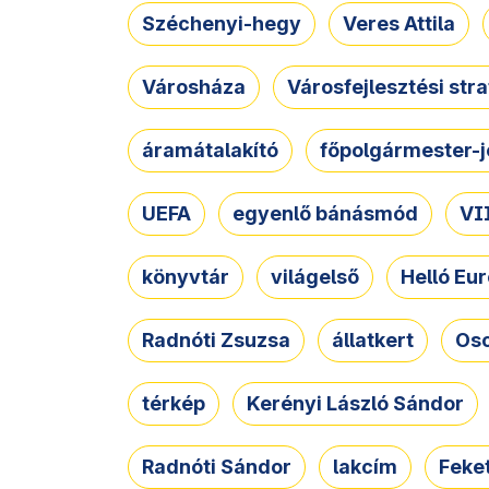
Széchenyi-hegy
Veres Attila
Városháza
Városfejlesztési str
áramátalakító
főpolgármester-j
UEFA
egyenlő bánásmód
VII
könyvtár
világelső
Helló Eur
Radnóti Zsuzsa
állatkert
Osc
térkép
Kerényi László Sándor
Radnóti Sándor
lakcím
Feket