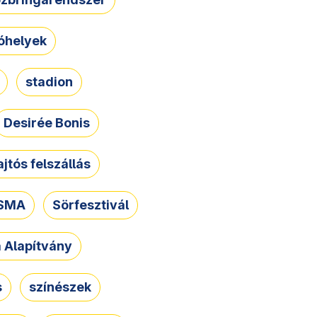
óhelyek
stadion
Desirée Bonis
ajtós felszállás
SMA
Sörfesztivál
a Alapítvány
s
színészek