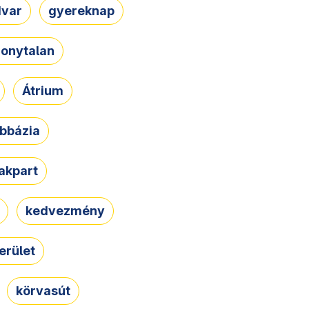
dvar
gyereknap
zonytalan
Átrium
bbázia
rakpart
kedvezmény
erület
körvasút