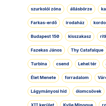
szurkolói zóna
állásbörze
ka
Farkas-erdő
irodaház
kordo
Budapest 150
kisszakasz
ri
Fazekas János
Thy Catafalque
Turbina
csend
Lehel tér
Élet Menete
forradalom
Vár
Lágymányosi híd
ólomcsövek
XII.kerület
Kylie Minogue
r