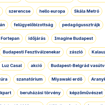
szerencse
hello europa
Skála Metró
zán
felügyelőbizottság
pedagógussztrájk
Fortepan
időjárás
Imagine Budapest
Budapesti Fesztiválzenekar
zászló
Kalau
Luz Casal
akció
Budapest-Belgrád vasútv
zúra
szanatórium
Miyawaki erdő
Arany
akpart
beruházási törvény
képzőművészet