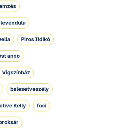
lemzés
levendula
ella
Piros Ildikó
st anno
Vígszínház
balesetveszély
ctive Kelly
foci
oroksár