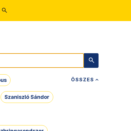
ÖSSZES
bus
Szaniszló Sándor
zbringarendszer