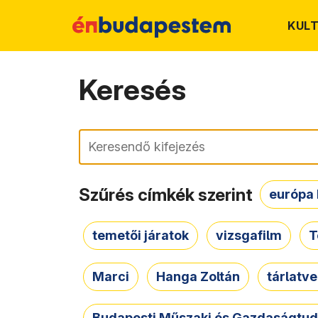
KUL
Keresés
Keresés
Szűrés címkék szerint
európa 
temetői járatok
vizsgafilm
T
Marci
Hanga Zoltán
tárlatv
Budapesti Műszaki és Gazdaságtu