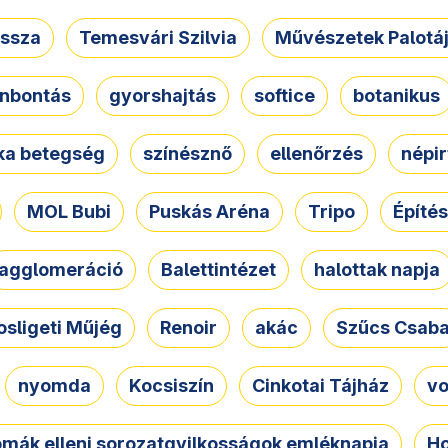
ssza
Temesvári Szilvia
Művészetek Palotá
nbontás
gyorshajtás
softice
botanikus
tka betegség
színésznő
ellenőrzés
népir
MOL Bubi
Puskás Aréna
Tripo
Építés
agglomeráció
Balettintézet
halottak napja
osligeti Műjég
Renoir
akác
Szűcs Csab
nyomda
Kocsiszín
Cinkotai Tájház
vo
omák elleni sorozatgyilkosságok emléknapja
Ho