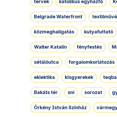
tervek
katolikus egyházfő
K
Belgrade Waterfront
textilművé
közmeghallgatás
kutyafuttató
Walter Katalin
fényfestés
M
sétálóutca
forgalomkorlátozás
eklektika
kisgyerekek
teqba
Bakáts tér
sni
sorozat
g
Örkény István Színház
vármegy