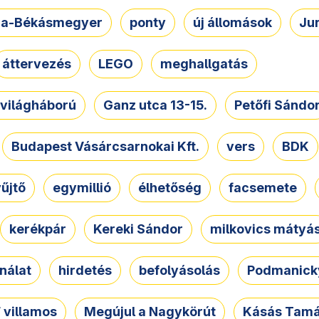
a-Békásmegyer
ponty
új állomások
Ju
áttervezés
LEGO
meghallgatás
. világháború
Ganz utca 13-15.
Petőfi Sándo
Budapest Vásárcsarnokai Kft.
vers
BDK
űjtő
egymillió
élhetőség
facsemete
kerékpár
Kereki Sándor
milkovics mátyá
nálat
hirdetés
befolyásolás
Podmanicky
 villamos
Megújul a Nagykörút
Kásás Tam