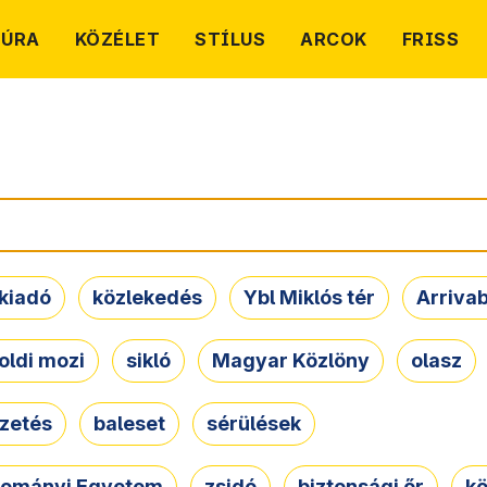
TÚRA
KÖZÉLET
STÍLUS
ARCOK
FRISS
kiadó
közlekedés
Ybl Miklós tér
Arriva
oldi mozi
sikló
Magyar Közlöny
olasz
ezetés
baleset
sérülések
dományi Egyetem
zsidó
biztonsági őr
kö