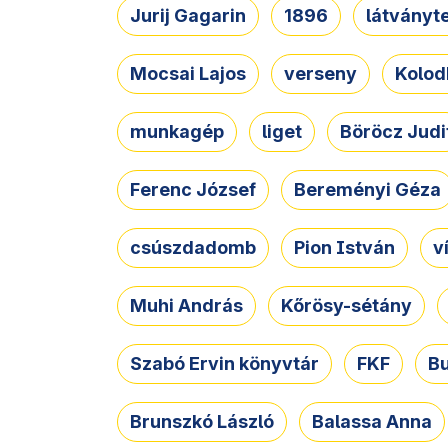
Jurij Gagarin
1896
látványt
Mocsai Lajos
verseny
Kolod
munkagép
liget
Böröcz Judi
Ferenc József
Bereményi Géza
csúszdadomb
Pion István
v
Muhi András
Kőrösy-sétány
Szabó Ervin könyvtár
FKF
B
Brunszkó László
Balassa Anna