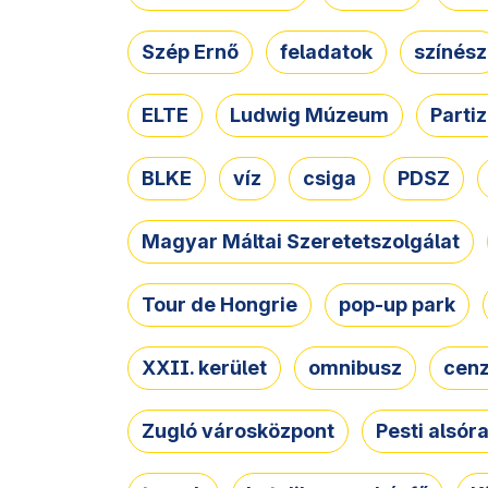
Szép Ernő
feladatok
színész
ELTE
Ludwig Múzeum
Parti
BLKE
víz
csiga
PDSZ
Magyar Máltai Szeretetszolgálat
Tour de Hongrie
pop-up park
XXII. kerület
omnibusz
cen
Zugló városközpont
Pesti alsór