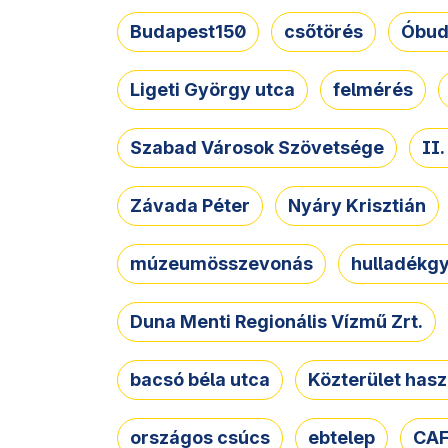
Budapest150
csőtörés
Óbud
Ligeti György utca
felmérés
Szabad Városok Szövetsége
II
Závada Péter
Nyáry Krisztián
múzeumösszevonás
hulladékgy
Duna Menti Regionális Vízmű Zrt.
bacsó béla utca
Közterület hasz
országos csúcs
ebtelep
CAF