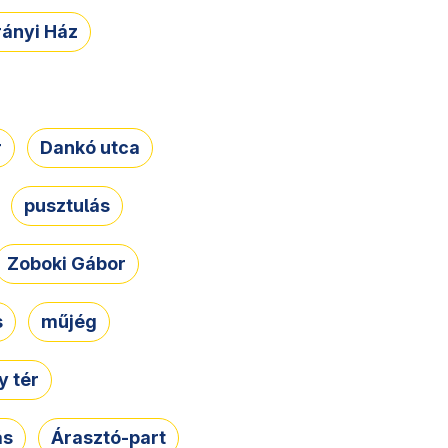
rányi Ház
r
Dankó utca
pusztulás
Zoboki Gábor
s
műjég
 tér
ás
Árasztó-part