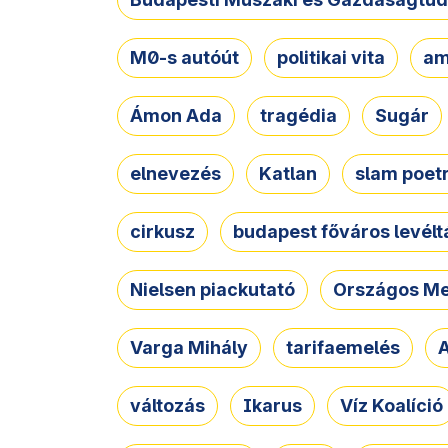
M0-s autóút
politikai vita
am
Ámon Ada
tragédia
Sugár
elnevezés
Katlan
slam poet
cirkusz
budapest főváros levélt
Nielsen piackutató
Országos Me
Varga Mihály
tarifaemelés
A
változás
Ikarus
Víz Koalíció