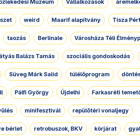
özlekedési Múzeum
Vállalkozások
áremelk
szet
weird
Maarif alapítvány
Tisza Pér
taozás
Berlinale
Városháza Téli Élmény
átyás Balázs Tamás
szociális gondoskodás
Süveg Márk Saiid
túlélőprogram
dönté
ll
Pálfi György
Újdelhi
Farkasréti temet
yűlés
minifesztivál
repülőtéri vonaljegy
e bérlet
retrobuszok, BKV
körjárat
gya