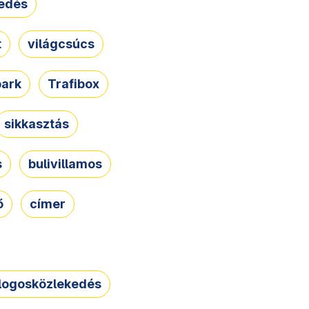
edés
t
világcsúcs
park
Trafibox
sikkasztás
s
bulivillamos
ő
címer
logosközlekedés