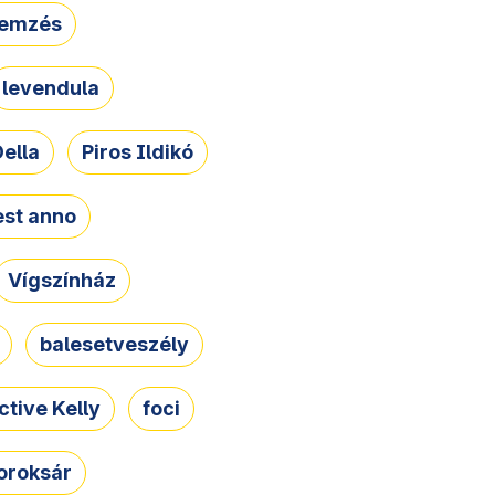
lemzés
levendula
ella
Piros Ildikó
st anno
Vígszínház
balesetveszély
ctive Kelly
foci
oroksár