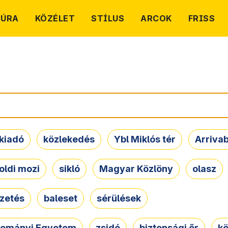
TÚRA
KÖZÉLET
STÍLUS
ARCOK
FRISS
kiadó
közlekedés
Ybl Miklós tér
Arriva
oldi mozi
sikló
Magyar Közlöny
olasz
ezetés
baleset
sérülések
dományi Egyetem
zsidó
biztonsági őr
kö