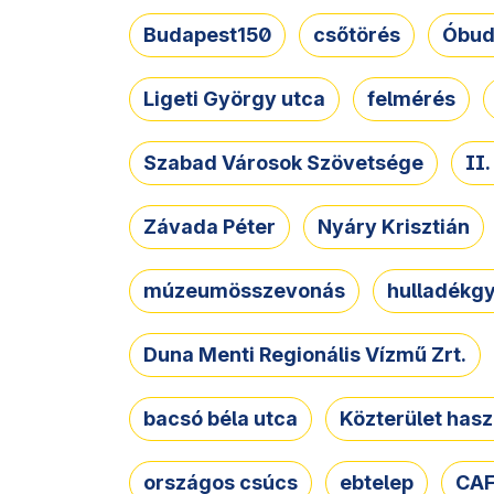
Budapest150
csőtörés
Óbud
Ligeti György utca
felmérés
Szabad Városok Szövetsége
II
Závada Péter
Nyáry Krisztián
múzeumösszevonás
hulladékgy
Duna Menti Regionális Vízmű Zrt.
bacsó béla utca
Közterület hasz
országos csúcs
ebtelep
CAF