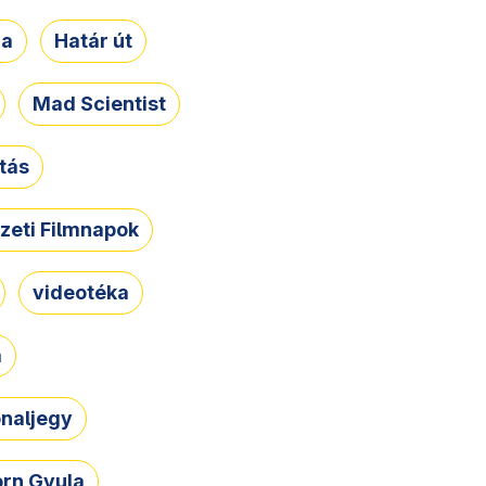
ja
Határ út
Mad Scientist
tás
zeti Filmnapok
videotéka
a
naljegy
rn Gyula