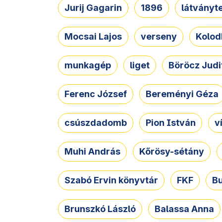
Jurij Gagarin
1896
látványt
Mocsai Lajos
verseny
Kolod
munkagép
liget
Böröcz Judi
Ferenc József
Bereményi Géza
csúszdadomb
Pion István
v
Muhi András
Kőrösy-sétány
Szabó Ervin könyvtár
FKF
B
Brunszkó László
Balassa Anna