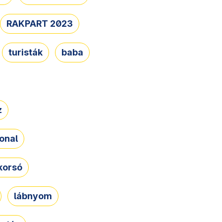
RAKPART 2023
turisták
baba
z
onal
korsó
lábnyom