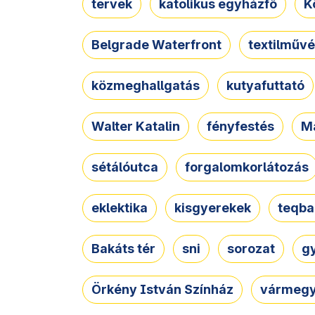
tervek
katolikus egyházfő
K
Belgrade Waterfront
textilművé
közmeghallgatás
kutyafuttató
Walter Katalin
fényfestés
M
sétálóutca
forgalomkorlátozás
eklektika
kisgyerekek
teqba
Bakáts tér
sni
sorozat
g
Örkény István Színház
vármegy