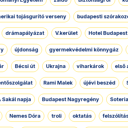
erikai tojásgurító verseny
budapesti szórakoz
drámapályázat
V.kerület
Hotel Budapest
ry
újdonság
gyermekvédelmi könnygáz
ár
Bécsi út
Ukrajna
viharkárok
első 
ntőszolgálat
Rami Malek
újévi beszéd
 Sakál napja
Budapest Nagyregény
Soteri
Nemes Dóra
troli
oktatás
felszólítá