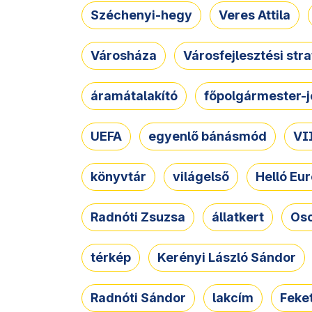
Széchenyi-hegy
Veres Attila
Városháza
Városfejlesztési str
áramátalakító
főpolgármester-j
UEFA
egyenlő bánásmód
VII
könyvtár
világelső
Helló Eur
Radnóti Zsuzsa
állatkert
Osc
térkép
Kerényi László Sándor
Radnóti Sándor
lakcím
Feket