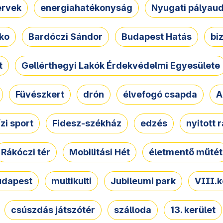
ervek
energiahatékonyság
Nyugati pályau
ko
Bardóczi Sándor
Budapest Hatás
bi
t
Gellérthegyi Lakók Érdekvédelmi Egyesülete
Füvészkert
drón
élvefogó csapda
A
ízi sport
Fidesz-székház
edzés
nyitott 
Rákóczi tér
Mobilitási Hét
életmentő műtét
udapest
multikulti
Jubileumi park
VIII.k
csúszdás játszótér
szálloda
13. kerület