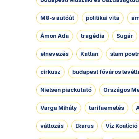
M0-s autóút
politikai vita
am
Ámon Ada
tragédia
Sugár
elnevezés
Katlan
slam poet
cirkusz
budapest főváros levélt
Nielsen piackutató
Országos Me
Varga Mihály
tarifaemelés
A
változás
Ikarus
Víz Koalíció