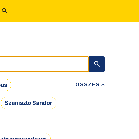
ÖSSZES
bus
Szaniszló Sándor
zbringarendszer