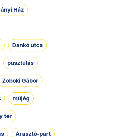
rányi Ház
r
Dankó utca
pusztulás
Zoboki Gábor
s
műjég
 tér
ás
Árasztó-part