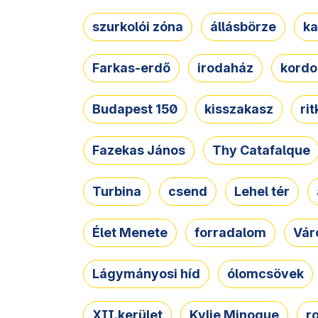
szurkolói zóna
állásbörze
ka
Farkas-erdő
irodaház
kordo
Budapest 150
kisszakasz
ri
Fazekas János
Thy Catafalque
Turbina
csend
Lehel tér
Élet Menete
forradalom
Vár
Lágymányosi híd
ólomcsövek
XII.kerület
Kylie Minogue
r