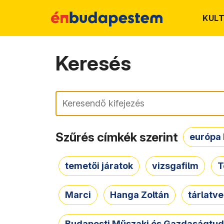
KUL
Keresés
Keresés
Szűrés címkék szerint
európa 
temetői járatok
vizsgafilm
T
Marci
Hanga Zoltán
tárlatv
Budapesti Műszaki és Gazdaságtu