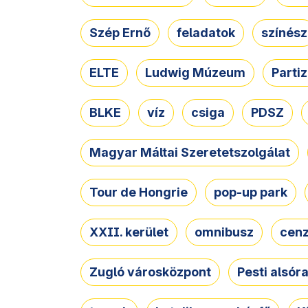
Szép Ernő
feladatok
színész
ELTE
Ludwig Múzeum
Parti
BLKE
víz
csiga
PDSZ
Magyar Máltai Szeretetszolgálat
Tour de Hongrie
pop-up park
XXII. kerület
omnibusz
cen
Zugló városközpont
Pesti alsór