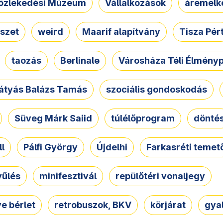
özlekedési Múzeum
Vállalkozások
áremelk
szet
weird
Maarif alapítvány
Tisza Pér
taozás
Berlinale
Városháza Téli Élmény
átyás Balázs Tamás
szociális gondoskodás
Süveg Márk Saiid
túlélőprogram
dönté
ll
Pálfi György
Újdelhi
Farkasréti temet
yűlés
minifesztivál
repülőtéri vonaljegy
e bérlet
retrobuszok, BKV
körjárat
gya