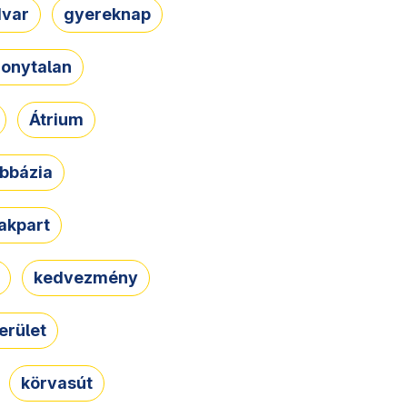
dvar
gyereknap
zonytalan
Átrium
bbázia
rakpart
kedvezmény
erület
körvasút