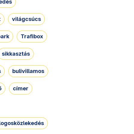
edés
t
világcsúcs
park
Trafibox
sikkasztás
s
bulivillamos
ő
címer
logosközlekedés