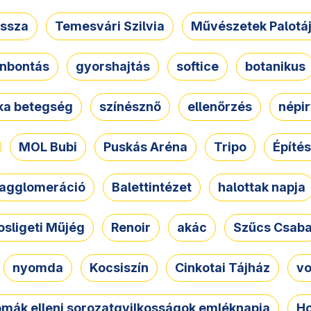
ssza
Temesvári Szilvia
Művészetek Palotá
nbontás
gyorshajtás
softice
botanikus
tka betegség
színésznő
ellenőrzés
népir
MOL Bubi
Puskás Aréna
Tripo
Építés
agglomeráció
Balettintézet
halottak napja
osligeti Műjég
Renoir
akác
Szűcs Csab
nyomda
Kocsiszín
Cinkotai Tájház
vo
omák elleni sorozatgyilkosságok emléknapja
Ho