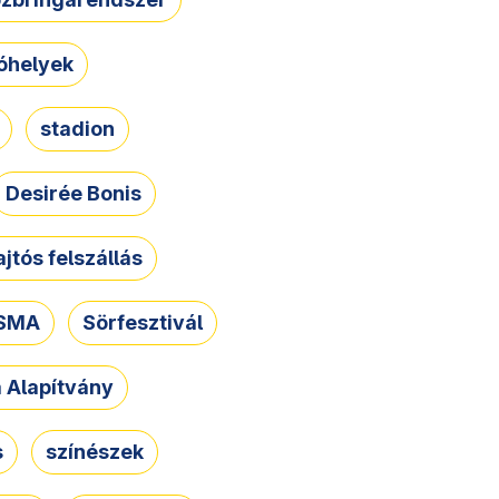
óhelyek
stadion
Desirée Bonis
ajtós felszállás
SMA
Sörfesztivál
a Alapítvány
s
színészek