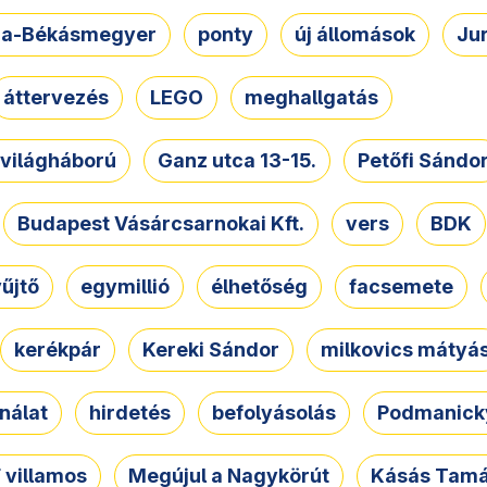
a-Békásmegyer
ponty
új állomások
Ju
áttervezés
LEGO
meghallgatás
. világháború
Ganz utca 13-15.
Petőfi Sándo
Budapest Vásárcsarnokai Kft.
vers
BDK
űjtő
egymillió
élhetőség
facsemete
kerékpár
Kereki Sándor
milkovics mátyá
nálat
hirdetés
befolyásolás
Podmanicky
 villamos
Megújul a Nagykörút
Kásás Tam