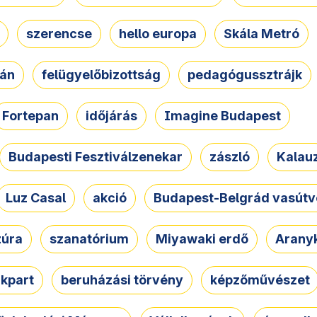
szerencse
hello europa
Skála Metró
zán
felügyelőbizottság
pedagógussztrájk
Fortepan
időjárás
Imagine Budapest
Budapesti Fesztiválzenekar
zászló
Kalau
Luz Casal
akció
Budapest-Belgrád vasútv
zúra
szanatórium
Miyawaki erdő
Arany
akpart
beruházási törvény
képzőművészet