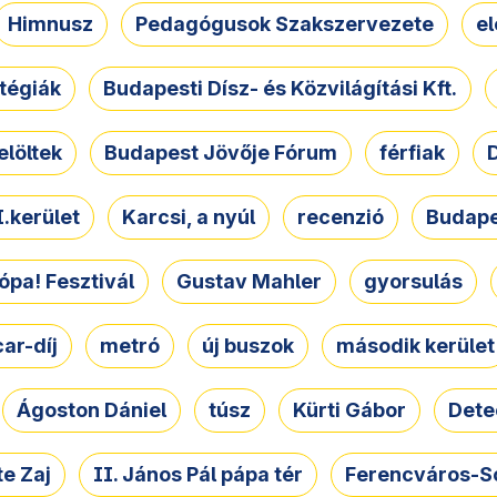
Himnusz
Pedagógusok Szakszervezete
e
atégiák
Budapesti Dísz- és Közvilágítási Kft.
elöltek
Budapest Jövője Fórum
férfiak
D
.kerület
Karcsi, a nyúl
recenzió
Budape
ópa! Fesztivál
Gustav Mahler
gyorsulás
ar-díj
metró
új buszok
második kerület
Ágoston Dániel
túsz
Kürti Gábor
Dete
e Zaj
II. János Pál pápa tér
Ferencváros-S