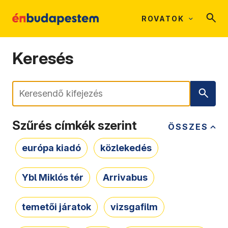
ROVATOK
Keresés
Keresés
Szűrés címkék szerint
ÖSSZES
európa kiadó
közlekedés
Ybl Miklós tér
Arrivabus
temetői járatok
vizsgafilm