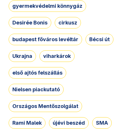
gyermekvédelmi könnygáz
Desirée Bonis
cirkusz
budapest főváros levéltár
Bécsi út
Ukrajna
viharkárok
első ajtós felszállás
Nielsen piackutató
Országos Mentőszolgálat
Rami Malek
újévi beszéd
SMA