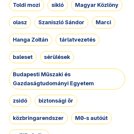
Toldi mozi
sikló
Magyar Közlöny
olasz
Szaniszló Sándor
Marci
Hanga Zoltán
tárlatvezetés
baleset
sérülések
Budapesti Műszaki és
Gazdaságtudományi Egyetem
zsidó
biztonsági őr
közbringarendszer
M0-s autóút