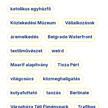
katolikus egyházfő
Közlekedési Múzeum
Vállalkozások
áremelkedés
Belgrade Waterfront
textilművészet
weird
Maarif alapítvány
Tisza Pért
világcsúcs
közmeghallgatás
kutyafuttató
taozás
Berlinale
Városháza Téli Élménypark
Trafibox