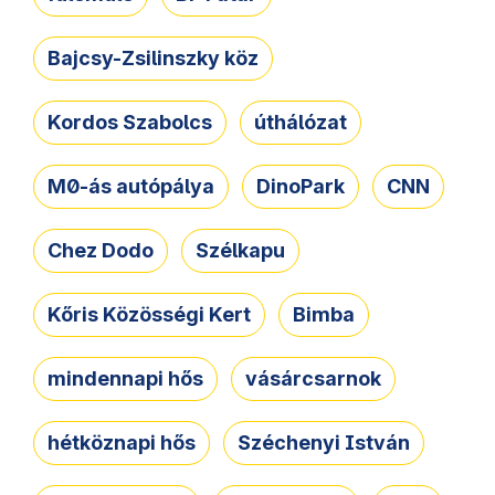
Bajcsy-Zsilinszky köz
Kordos Szabolcs
úthálózat
M0-ás autópálya
DinoPark
CNN
Chez Dodo
Szélkapu
Kőris Közösségi Kert
Bimba
mindennapi hős
vásárcsarnok
hétköznapi hős
Széchenyi István