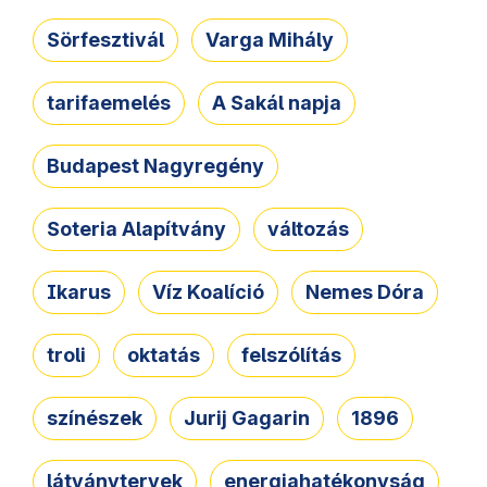
Sörfesztivál
Varga Mihály
tarifaemelés
A Sakál napja
Budapest Nagyregény
Soteria Alapítvány
változás
Ikarus
Víz Koalíció
Nemes Dóra
troli
oktatás
felszólítás
színészek
Jurij Gagarin
1896
látványtervek
energiahatékonyság