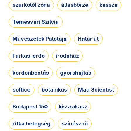
szurkolói zóna
állásbörze
kassza
Temesvári Szilvia
Művészetek Palotája
Határ út
Farkas-erdő
irodaház
kordonbontás
gyorshajtás
softice
botanikus
Mad Scientist
Budapest 150
kisszakasz
ritka betegség
színésznő