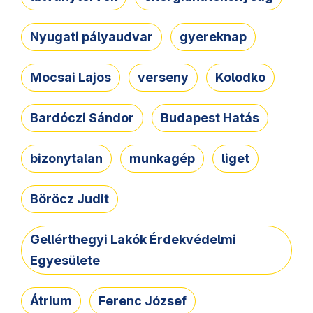
Nyugati pályaudvar
gyereknap
Mocsai Lajos
verseny
Kolodko
Bardóczi Sándor
Budapest Hatás
bizonytalan
munkagép
liget
Böröcz Judit
Gellérthegyi Lakók Érdekvédelmi
Egyesülete
Átrium
Ferenc József