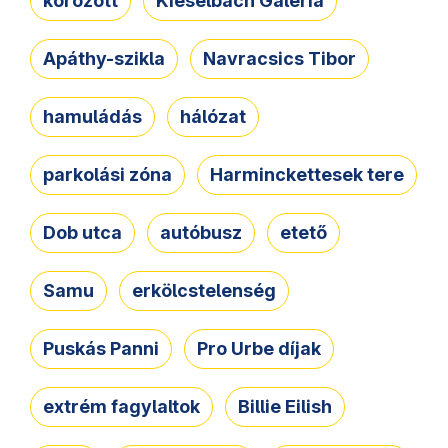
körözött
Kieselbach Galéria
Apáthy-szikla
Navracsics Tibor
hamuládás
hálózat
parkolási zóna
Harminckettesek tere
Dob utca
autóbusz
etető
Samu
erkölcstelenség
Puskás Panni
Pro Urbe díjak
extrém fagylaltok
Billie Eilish