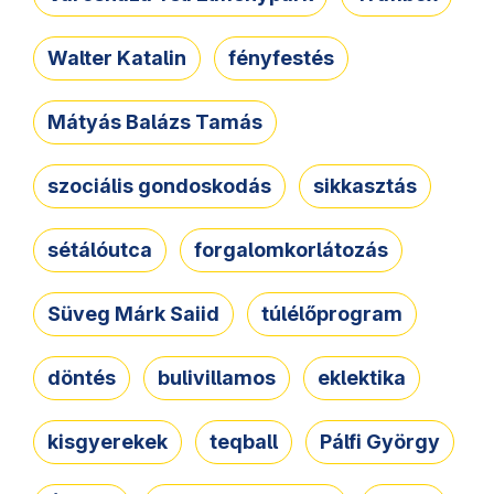
Walter Katalin
fényfestés
Mátyás Balázs Tamás
szociális gondoskodás
sikkasztás
sétálóutca
forgalomkorlátozás
Süveg Márk Saiid
túlélőprogram
döntés
bulivillamos
eklektika
kisgyerekek
teqball
Pálfi György