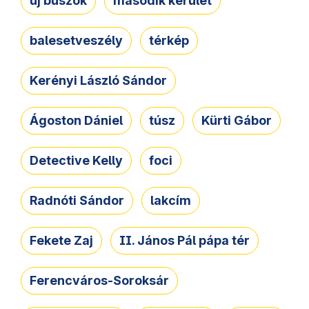
új buszok
második kerület
balesetveszély
térkép
Kerényi László Sándor
Ágoston Dániel
túsz
Kürti Gábor
Detective Kelly
foci
Radnóti Sándor
lakcím
Fekete Zaj
II. János Pál pápa tér
Ferencváros-Soroksár