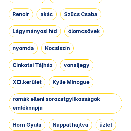
Renoir
akác
Szűcs Csaba
Lágymányosi híd
ólomcsövek
nyomda
Kocsiszín
Cinkotai Tájház
vonaljegy
XII.kerület
Kylie Minogue
romák elleni sorozatgyilkosságok
emléknapja
Horn Gyula
Nappal hajtva
üzlet