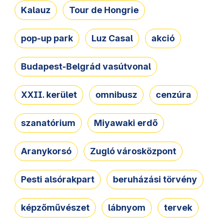
Kalauz
Tour de Hongrie
pop-up park
Luz Casal
akció
Budapest-Belgrád vasútvonal
XXII. kerület
omnibusz
cenzúra
szanatórium
Miyawaki erdő
Aranykorsó
Zugló városközpont
Pesti alsórakpart
beruházási törvény
képzőművészet
lábnyom
tervek