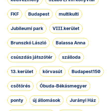
FKF
Budapest
multikulti
Jubileumi park
VIII.kerület
Brunszkó László
Balassa Anna
csúszdás játszótér
szálloda
13. kerület
körvasút
Budapest150
csőtörés
Óbuda-Békásmegyer
ponty
új állomások
Jurányi Ház