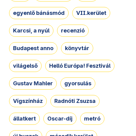
egyenlő bánásmód
VII.kerület
Karcsi, a nyúl
recenzió
Budapest anno
könyvtár
világelső
Helló Európa! Fesztivál
Gustav Mahler
gyorsulás
Vígszínház
Radnóti Zsuzsa
állatkert
Oscar-díj
metró