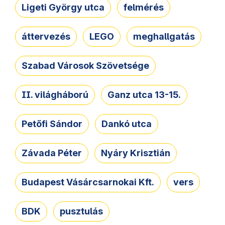
Ligeti György utca
felmérés
áttervezés
LEGO
meghallgatás
Szabad Városok Szövetsége
II. világháború
Ganz utca 13-15.
Petőfi Sándor
Dankó utca
Závada Péter
Nyáry Krisztián
Budapest Vásárcsarnokai Kft.
vers
BDK
pusztulás