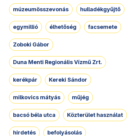
múzeumösszevonás
hulladékgyűjtő
egymillió
élhetőség
facsemete
Zoboki Gábor
Duna Menti Regionális Vízmű Zrt.
kerékpár
Kereki Sándor
milkovics mátyás
műjég
bacsó béla utca
Közterület használat
hirdetés
befolyásolás