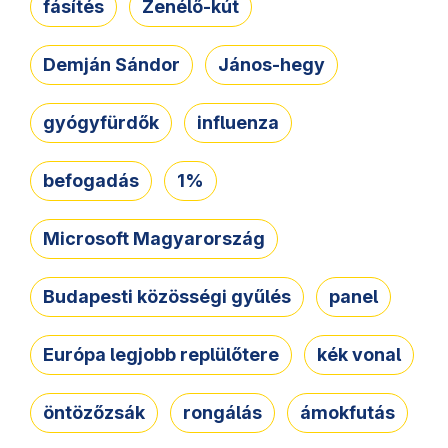
fásítés
Zenélő-kút
Demján Sándor
János-hegy
gyógyfürdők
influenza
befogadás
1%
Microsoft Magyarország
Budapesti közösségi gyűlés
panel
Európa legjobb replülőtere
kék vonal
öntözőzsák
rongálás
ámokfutás