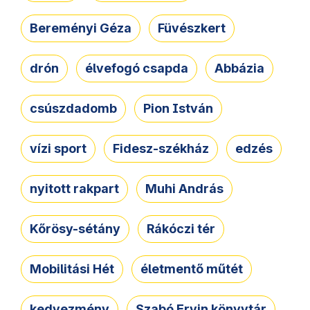
Bereményi Géza
Füvészkert
drón
élvefogó csapda
Abbázia
csúszdadomb
Pion István
vízi sport
Fidesz-székház
edzés
nyitott rakpart
Muhi András
Kőrösy-sétány
Rákóczi tér
Mobilitási Hét
életmentő műtét
kedvezmény
Szabó Ervin könyvtár