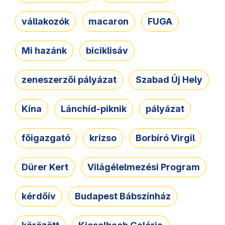
vállakozók
macaron
FUGA
Mi hazánk
biciklisáv
zeneszerzői pályázat
Szabad Új Hely
Kína
Lánchíd-piknik
pályázat
főigazgató
krizso
Borbíró Virgil
Dürer Kert
Világélelmezési Program
kérdőív
Budapest Bábszínház