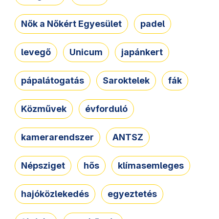
Nők a Nőkért Egyesület
padel
levegő
Unicum
japánkert
pápalátogatás
Saroktelek
fák
Közművek
évforduló
kamerarendszer
ANTSZ
Népsziget
hős
klímasemleges
hajóközlekedés
egyeztetés