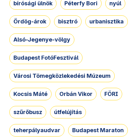
bírósági ülnök
Péterfy Bori
nyúl
Ördög-árok
bisztró
urbanisztika
Alsó-Jegenye-völgy
Budapest FotóFesztivál
Városi Tömegközlekedési Múzeum
Kocsis Máté
Orbán Vikor
FÖRI
szűrőbusz
útfelújítás
teherpályaudvar
Budapest Maraton