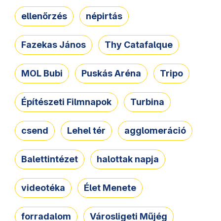
ellenőrzés
népirtás
Fazekas János
Thy Catafalque
MOL Bubi
Puskás Aréna
Tripo
Építészeti Filmnapok
Turbina
csend
Lehel tér
agglomeráció
Balettintézet
halottak napja
videotéka
Élet Menete
forradalom
Városligeti Műjég