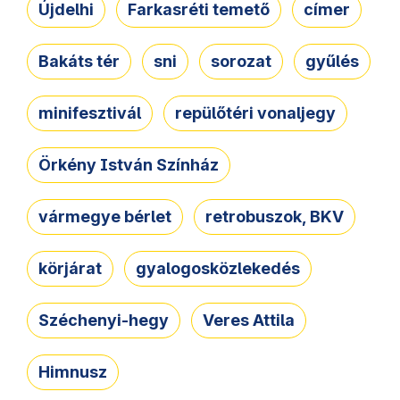
Újdelhi
Farkasréti temető
címer
Bakáts tér
sni
sorozat
gyűlés
minifesztivál
repülőtéri vonaljegy
Örkény István Színház
vármegye bérlet
retrobuszok, BKV
körjárat
gyalogosközlekedés
Széchenyi-hegy
Veres Attila
Himnusz