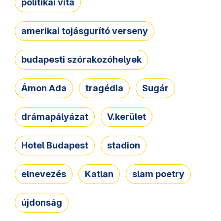
politikai vita
amerikai tojásgurító verseny
budapesti szórakozóhelyek
Ámon Ada
tragédia
Sugár
drámapályázat
V.kerület
Hotel Budapest
stadion
elnevezés
Katlan
slam poetry
újdonság