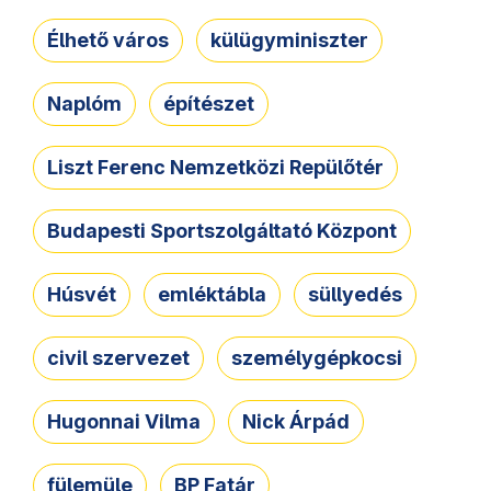
Élhető város
külügyminiszter
Naplóm
építészet
Liszt Ferenc Nemzetközi Repülőtér
Budapesti Sportszolgáltató Központ
Húsvét
emléktábla
süllyedés
civil szervezet
személygépkocsi
Hugonnai Vilma
Nick Árpád
fülemüle
BP Fatár