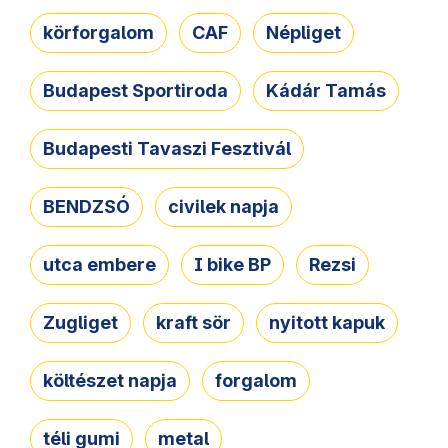
körforgalom
CAF
Népliget
Budapest Sportiroda
Kádár Tamás
Budapesti Tavaszi Fesztivál
BENDZSÓ
civilek napja
utca embere
I bike BP
Rezsi
Zugliget
kraft sör
nyitott kapuk
költészet napja
forgalom
téli gumi
metal