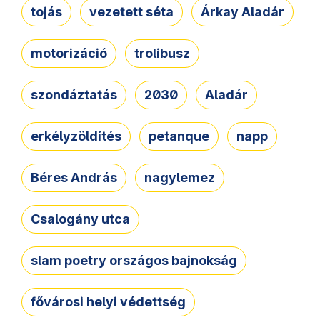
tojás
vezetett séta
Árkay Aladár
motorizáció
trolibusz
szondáztatás
2030
Aladár
erkélyzöldítés
petanque
napp
Béres András
nagylemez
Csalogány utca
slam poetry országos bajnokság
fővárosi helyi védettség