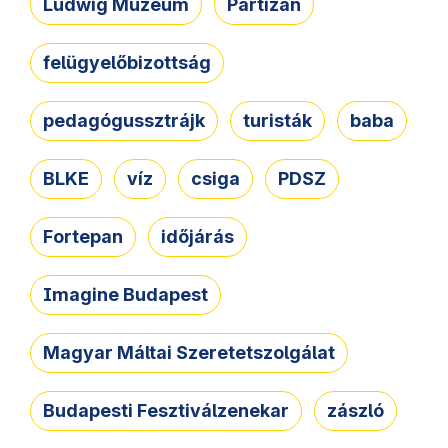
Ludwig Múzeum
Partizán
felügyelőbizottság
pedagógussztrájk
turisták
baba
BLKE
víz
csiga
PDSZ
Fortepan
időjárás
Imagine Budapest
Magyar Máltai Szeretetszolgálat
Budapesti Fesztiválzenekar
zászló