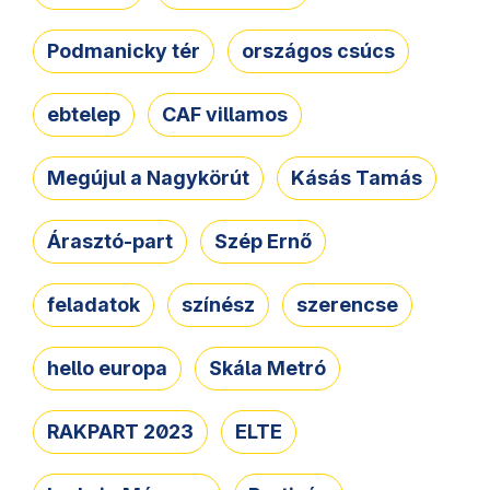
Podmanicky tér
országos csúcs
ebtelep
CAF villamos
Megújul a Nagykörút
Kásás Tamás
Árasztó-part
Szép Ernő
feladatok
színész
szerencse
hello europa
Skála Metró
RAKPART 2023
ELTE