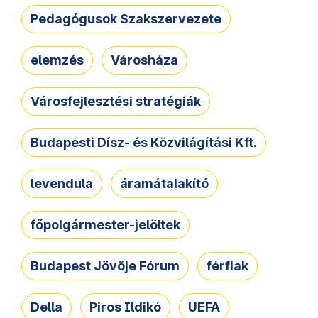
Pedagógusok Szakszervezete
elemzés
Városháza
Városfejlesztési stratégiák
Budapesti Dísz- és Közvilágítási Kft.
levendula
áramátalakító
főpolgármester-jelöltek
Budapest Jövője Fórum
férfiak
Della
Piros Ildikó
UEFA