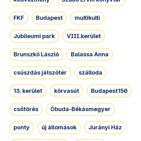
FKF
Budapest
multikulti
Jubileumi park
VIII.kerület
Brunszkó László
Balassa Anna
csúszdás játszótér
szálloda
13. kerület
körvasút
Budapest150
csőtörés
Óbuda-Békásmegyer
ponty
új állomások
Jurányi Ház