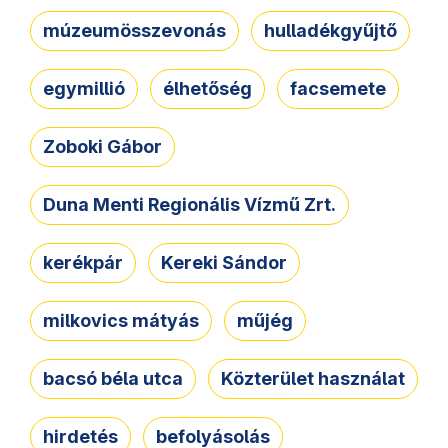
múzeumösszevonás
hulladékgyűjtő
egymillió
élhetőség
facsemete
Zoboki Gábor
Duna Menti Regionális Vízmű Zrt.
kerékpár
Kereki Sándor
milkovics mátyás
műjég
bacsó béla utca
Közterület használat
hirdetés
befolyásolás