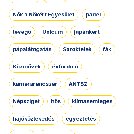
Nők a Nőkért Egyesület
padel
levegő
Unicum
japánkert
pápalátogatás
Saroktelek
fák
Közművek
évforduló
kamerarendszer
ANTSZ
Népsziget
hős
klímasemleges
hajóközlekedés
egyeztetés