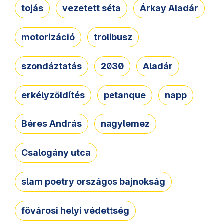
tojás
vezetett séta
Árkay Aladár
motorizáció
trolibusz
szondáztatás
2030
Aladár
erkélyzöldítés
petanque
napp
Béres András
nagylemez
Csalogány utca
slam poetry országos bajnokság
fővárosi helyi védettség