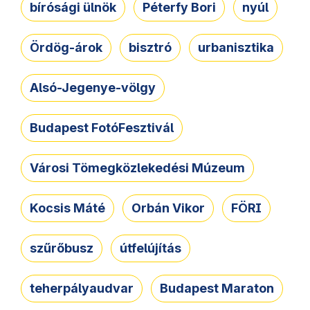
bírósági ülnök
Péterfy Bori
nyúl
Ördög-árok
bisztró
urbanisztika
Alsó-Jegenye-völgy
Budapest FotóFesztivál
Városi Tömegközlekedési Múzeum
Kocsis Máté
Orbán Vikor
FÖRI
szűrőbusz
útfelújítás
teherpályaudvar
Budapest Maraton