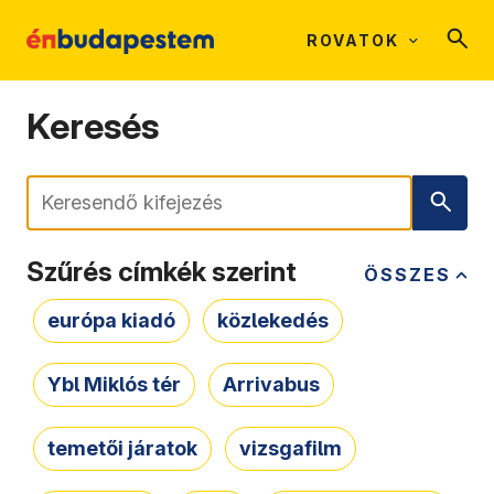
ROVATOK
Keresés
Keresés
Szűrés címkék szerint
ÖSSZES
európa kiadó
közlekedés
Ybl Miklós tér
Arrivabus
temetői járatok
vizsgafilm