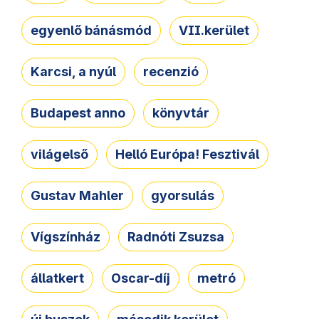
egyenlő bánásmód
VII.kerület
Karcsi, a nyúl
recenzió
Budapest anno
könyvtár
világelső
Helló Európa! Fesztivál
Gustav Mahler
gyorsulás
Vígszínház
Radnóti Zsuzsa
állatkert
Oscar-díj
metró