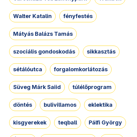
Walter Katalin
fényfestés
Mátyás Balázs Tamás
szociális gondoskodás
sikkasztás
sétálóutca
forgalomkorlátozás
Süveg Márk Saiid
túlélőprogram
döntés
bulivillamos
eklektika
kisgyerekek
teqball
Pálfi György