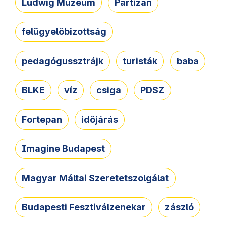
Ludwig Múzeum
Partizán
felügyelőbizottság
pedagógussztrájk
turisták
baba
BLKE
víz
csiga
PDSZ
Fortepan
időjárás
Imagine Budapest
Magyar Máltai Szeretetszolgálat
Budapesti Fesztiválzenekar
zászló