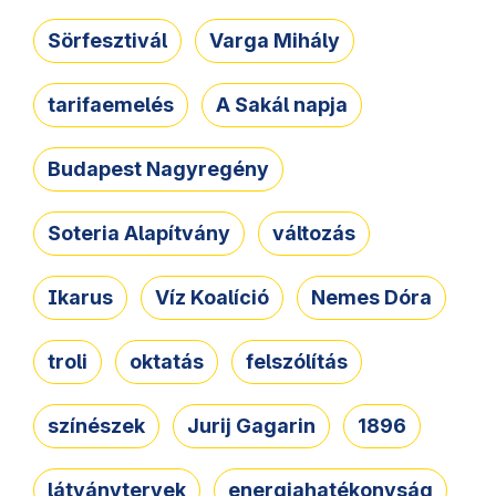
Sörfesztivál
Varga Mihály
tarifaemelés
A Sakál napja
Budapest Nagyregény
Soteria Alapítvány
változás
Ikarus
Víz Koalíció
Nemes Dóra
troli
oktatás
felszólítás
színészek
Jurij Gagarin
1896
látványtervek
energiahatékonyság