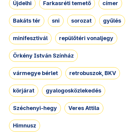
Újdelhi
Farkasréti temető
címer
Bakáts tér
sni
sorozat
gyűlés
minifesztivál
repülőtéri vonaljegy
Örkény István Színház
vármegye bérlet
retrobuszok, BKV
körjárat
gyalogosközlekedés
Széchenyi-hegy
Veres Attila
Himnusz