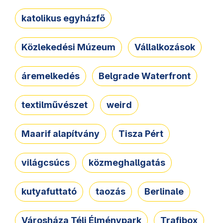
katolikus egyházfő
Közlekedési Múzeum
Vállalkozások
áremelkedés
Belgrade Waterfront
textilművészet
weird
Maarif alapítvány
Tisza Pért
világcsúcs
közmeghallgatás
kutyafuttató
taozás
Berlinale
Városháza Téli Élménypark
Trafibox