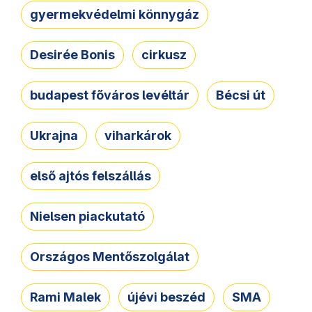
gyermekvédelmi könnygáz
Desirée Bonis
cirkusz
budapest főváros levéltár
Bécsi út
Ukrajna
viharkárok
első ajtós felszállás
Nielsen piackutató
Országos Mentőszolgálat
Rami Malek
újévi beszéd
SMA