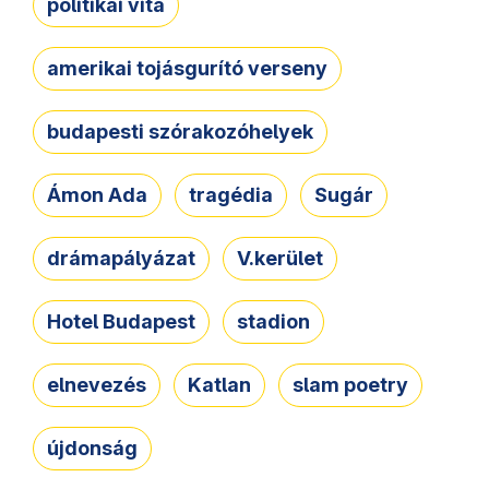
politikai vita
amerikai tojásgurító verseny
budapesti szórakozóhelyek
Ámon Ada
tragédia
Sugár
drámapályázat
V.kerület
Hotel Budapest
stadion
elnevezés
Katlan
slam poetry
újdonság