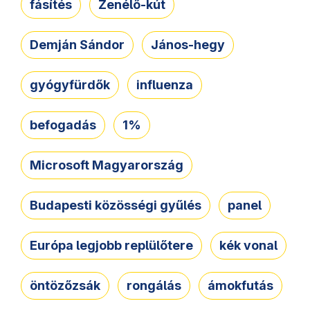
fásítés
Zenélő-kút
Demján Sándor
János-hegy
gyógyfürdők
influenza
befogadás
1%
Microsoft Magyarország
Budapesti közösségi gyűlés
panel
Európa legjobb replülőtere
kék vonal
öntözőzsák
rongálás
ámokfutás