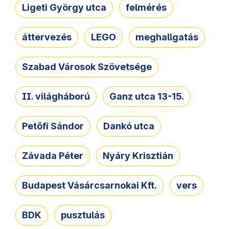
Ligeti György utca
felmérés
áttervezés
LEGO
meghallgatás
Szabad Városok Szövetsége
II. világháború
Ganz utca 13-15.
Petőfi Sándor
Dankó utca
Závada Péter
Nyáry Krisztián
Budapest Vásárcsarnokai Kft.
vers
BDK
pusztulás