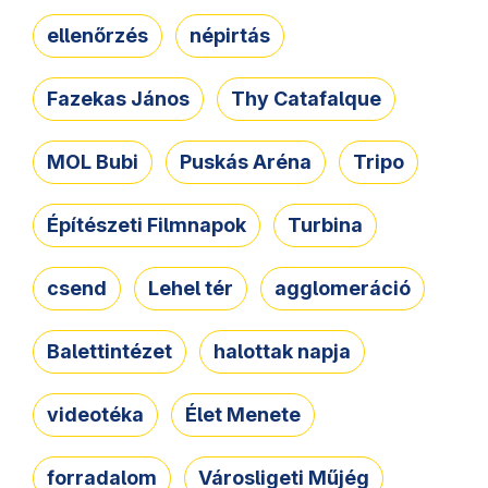
ellenőrzés
népirtás
Fazekas János
Thy Catafalque
MOL Bubi
Puskás Aréna
Tripo
Építészeti Filmnapok
Turbina
csend
Lehel tér
agglomeráció
Balettintézet
halottak napja
videotéka
Élet Menete
forradalom
Városligeti Műjég