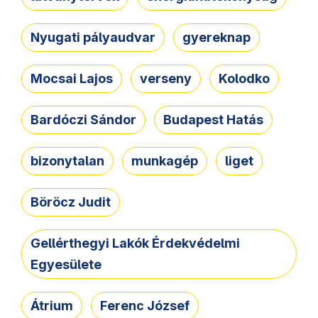
Nyugati pályaudvar
gyereknap
Mocsai Lajos
verseny
Kolodko
Bardóczi Sándor
Budapest Hatás
bizonytalan
munkagép
liget
Böröcz Judit
Gellérthegyi Lakók Érdekvédelmi
Egyesülete
Átrium
Ferenc József