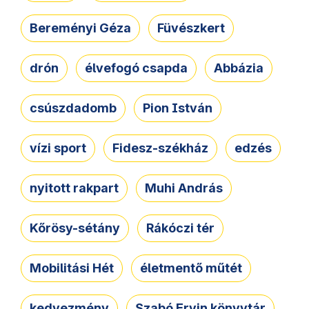
Bereményi Géza
Füvészkert
drón
élvefogó csapda
Abbázia
csúszdadomb
Pion István
vízi sport
Fidesz-székház
edzés
nyitott rakpart
Muhi András
Kőrösy-sétány
Rákóczi tér
Mobilitási Hét
életmentő műtét
kedvezmény
Szabó Ervin könyvtár