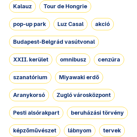
Kalauz
Tour de Hongrie
pop-up park
Luz Casal
akció
Budapest-Belgrád vasútvonal
XXII. kerület
omnibusz
cenzúra
szanatórium
Miyawaki erdő
Aranykorsó
Zugló városközpont
Pesti alsórakpart
beruházási törvény
képzőművészet
lábnyom
tervek