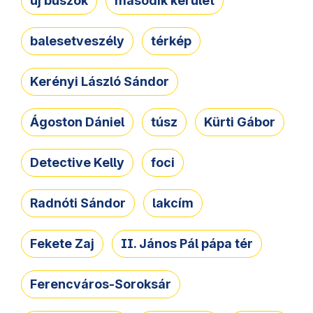
új buszok
második kerület
balesetveszély
térkép
Kerényi László Sándor
Ágoston Dániel
túsz
Kürti Gábor
Detective Kelly
foci
Radnóti Sándor
lakcím
Fekete Zaj
II. János Pál pápa tér
Ferencváros-Soroksár