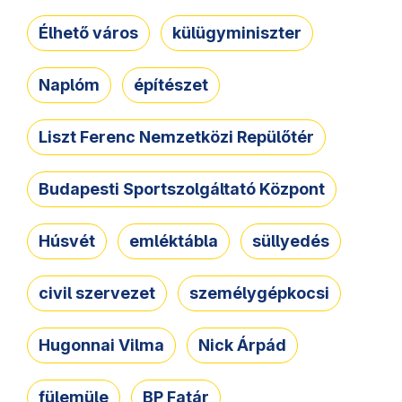
Élhető város
külügyminiszter
Naplóm
építészet
Liszt Ferenc Nemzetközi Repülőtér
Budapesti Sportszolgáltató Központ
Húsvét
emléktábla
süllyedés
civil szervezet
személygépkocsi
Hugonnai Vilma
Nick Árpád
fülemüle
BP Fatár