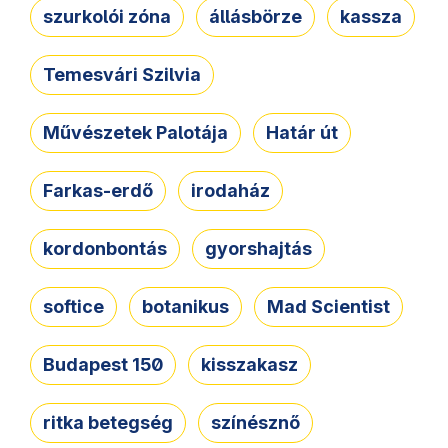
szurkolói zóna
állásbörze
kassza
Temesvári Szilvia
Művészetek Palotája
Határ út
Farkas-erdő
irodaház
kordonbontás
gyorshajtás
softice
botanikus
Mad Scientist
Budapest 150
kisszakasz
ritka betegség
színésznő