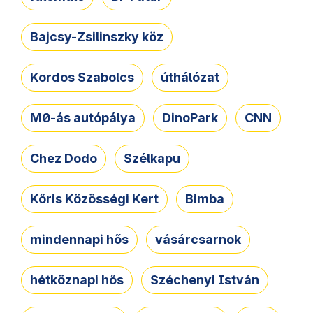
Bajcsy-Zsilinszky köz
Kordos Szabolcs
úthálózat
M0-ás autópálya
DinoPark
CNN
Chez Dodo
Szélkapu
Kőris Közösségi Kert
Bimba
mindennapi hős
vásárcsarnok
hétköznapi hős
Széchenyi István