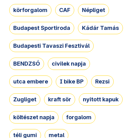
körforgalom
CAF
Népliget
Budapest Sportiroda
Kádár Tamás
Budapesti Tavaszi Fesztivál
BENDZSÓ
civilek napja
utca embere
I bike BP
Rezsi
Zugliget
kraft sör
nyitott kapuk
költészet napja
forgalom
téli gumi
metal