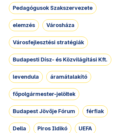
Pedagógusok Szakszervezete
elemzés
Városháza
Városfejlesztési stratégiák
Budapesti Dísz- és Közvilágítási Kft.
levendula
áramátalakító
főpolgármester-jelöltek
Budapest Jövője Fórum
férfiak
Della
Piros Ildikó
UEFA