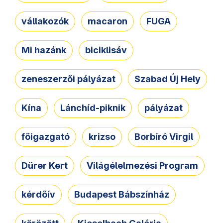
vállakozók
macaron
FUGA
Mi hazánk
biciklisáv
zeneszerzői pályázat
Szabad Új Hely
Kína
Lánchíd-piknik
pályázat
főigazgató
krizso
Borbíró Virgil
Dürer Kert
Világélelmezési Program
kérdőív
Budapest Bábszínház