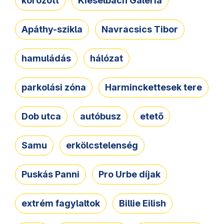
körözött
Kieselbach Galéria
Apáthy-szikla
Navracsics Tibor
hamuládás
hálózat
parkolási zóna
Harminckettesek tere
Dob utca
autóbusz
etető
Samu
erkölcstelenség
Puskás Panni
Pro Urbe díjak
extrém fagylaltok
Billie Eilish