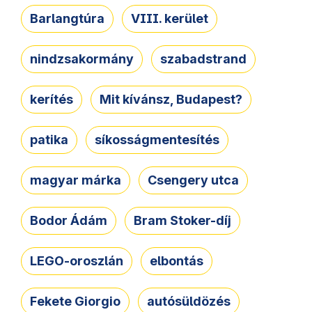
Barlangtúra
VIII. kerület
nindzsakormány
szabadstrand
kerítés
Mit kívánsz, Budapest?
patika
síkosságmentesítés
magyar márka
Csengery utca
Bodor Ádám
Bram Stoker-díj
LEGO-oroszlán
elbontás
Fekete Giorgio
autósüldözés