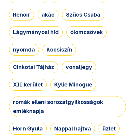
Renoir
akác
Szűcs Csaba
Lágymányosi híd
ólomcsövek
nyomda
Kocsiszín
Cinkotai Tájház
vonaljegy
XII.kerület
Kylie Minogue
romák elleni sorozatgyilkosságok
emléknapja
Horn Gyula
Nappal hajtva
üzlet