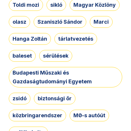
Toldi mozi
sikló
Magyar Közlöny
olasz
Szaniszló Sándor
Marci
Hanga Zoltán
tárlatvezetés
baleset
sérülések
Budapesti Műszaki és
Gazdaságtudományi Egyetem
zsidó
biztonsági őr
közbringarendszer
M0-s autóút