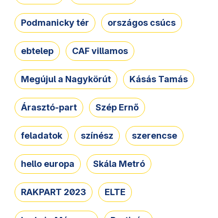
Podmanicky tér
országos csúcs
ebtelep
CAF villamos
Megújul a Nagykörút
Kásás Tamás
Árasztó-part
Szép Ernő
feladatok
színész
szerencse
hello europa
Skála Metró
RAKPART 2023
ELTE