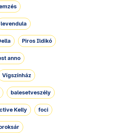
lemzés
levendula
ella
Piros Ildikó
st anno
Vígszínház
balesetveszély
ctive Kelly
foci
oroksár