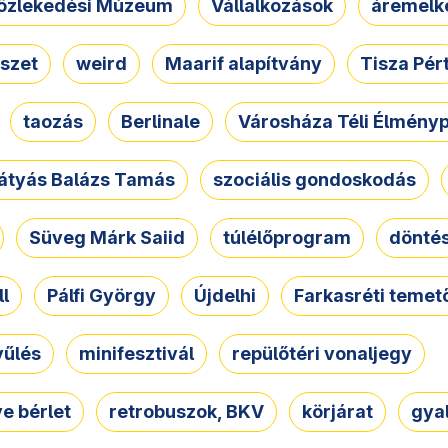
özlekedési Múzeum
Vállalkozások
áremelk
szet
weird
Maarif alapítvány
Tisza Pér
taozás
Berlinale
Városháza Téli Élmény
átyás Balázs Tamás
szociális gondoskodás
Süveg Márk Saiid
túlélőprogram
dönté
ll
Pálfi György
Újdelhi
Farkasréti temet
yűlés
minifesztivál
repülőtéri vonaljegy
e bérlet
retrobuszok, BKV
körjárat
gya