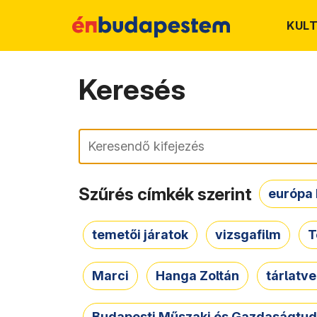
KUL
Keresés
Keresés
Szűrés címkék szerint
európa 
temetői járatok
vizsgafilm
T
Marci
Hanga Zoltán
tárlatv
Budapesti Műszaki és Gazdaságtu