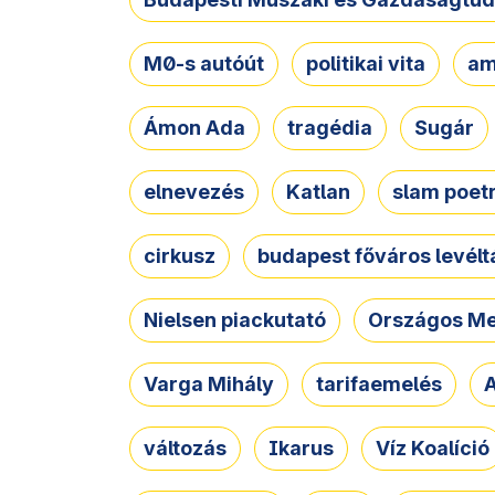
M0-s autóút
politikai vita
am
Ámon Ada
tragédia
Sugár
elnevezés
Katlan
slam poet
cirkusz
budapest főváros levélt
Nielsen piackutató
Országos Me
Varga Mihály
tarifaemelés
A
változás
Ikarus
Víz Koalíció