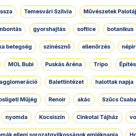
ssza
Temesvári Szilvia
Művészetek Palotá
nbontás
gyorshajtás
softice
botanikus
tka betegség
színésznő
ellenőrzés
népir
MOL Bubi
Puskás Aréna
Tripo
Építés
agglomeráció
Balettintézet
halottak napja
osligeti Műjég
Renoir
akác
Szűcs Csab
nyomda
Kocsiszín
Cinkotai Tájház
vo
omák elleni sorozatgyilkosságok emléknapja
Ho