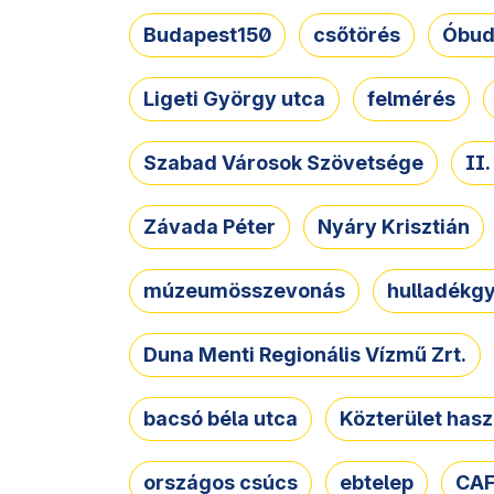
Budapest150
csőtörés
Óbud
Ligeti György utca
felmérés
Szabad Városok Szövetsége
II
Závada Péter
Nyáry Krisztián
múzeumösszevonás
hulladékgy
Duna Menti Regionális Vízmű Zrt.
bacsó béla utca
Közterület hasz
országos csúcs
ebtelep
CAF