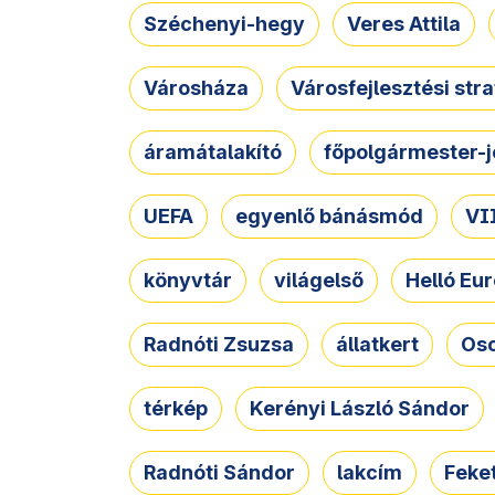
Széchenyi-hegy
Veres Attila
Városháza
Városfejlesztési str
áramátalakító
főpolgármester-j
UEFA
egyenlő bánásmód
VII
könyvtár
világelső
Helló Eur
Radnóti Zsuzsa
állatkert
Osc
térkép
Kerényi László Sándor
Radnóti Sándor
lakcím
Feket