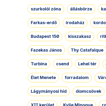
szurkolói zóna
állásbörze
ka
Farkas-erdő
irodaház
kordo
Budapest 150
kisszakasz
ri
Fazekas János
Thy Catafalque
Turbina
csend
Lehel tér
Élet Menete
forradalom
Vár
Lágymányosi híd
ólomcsövek
XII.kerület
Kylie Minogue
r