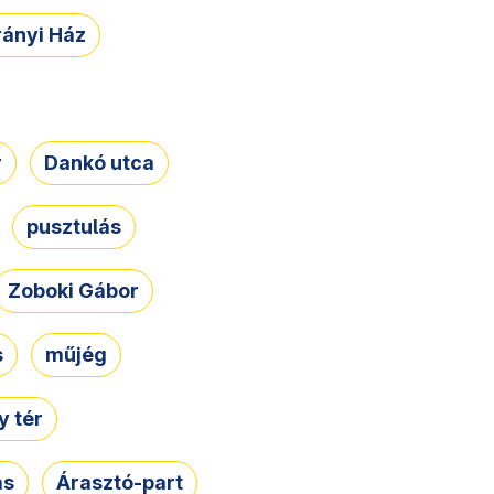
rányi Ház
r
Dankó utca
pusztulás
Zoboki Gábor
s
műjég
 tér
ás
Árasztó-part