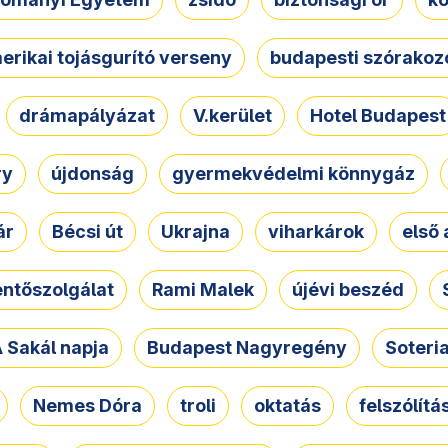
erikai tojásgurító verseny
budapesti szórakoz
drámapályázat
V.kerület
Hotel Budapest
ry
újdonság
gyermekvédelmi könnygáz
ár
Bécsi út
Ukrajna
viharkárok
első 
ntőszolgálat
Rami Malek
újévi beszéd
 Sakál napja
Budapest Nagyregény
Soteri
Nemes Dóra
troli
oktatás
felszólítá