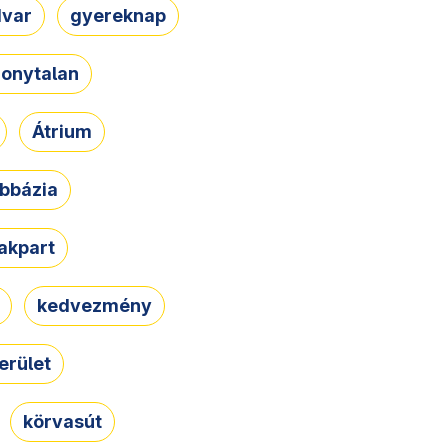
dvar
gyereknap
zonytalan
Átrium
bbázia
rakpart
kedvezmény
erület
körvasút