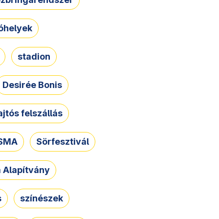
óhelyek
stadion
Desirée Bonis
ajtós felszállás
SMA
Sörfesztivál
a Alapítvány
s
színészek