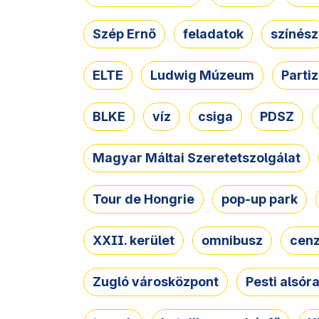
Szép Ernő
feladatok
színész
ELTE
Ludwig Múzeum
Parti
BLKE
víz
csiga
PDSZ
Magyar Máltai Szeretetszolgálat
Tour de Hongrie
pop-up park
XXII. kerület
omnibusz
cen
Zugló városközpont
Pesti alsór