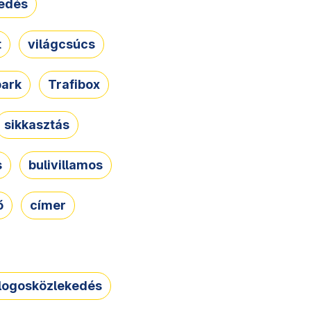
edés
t
világcsúcs
park
Trafibox
sikkasztás
s
bulivillamos
ő
címer
logosközlekedés