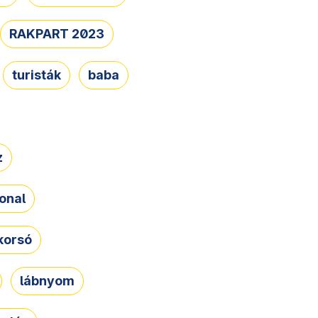
RAKPART 2023
turisták
baba
z
onal
korsó
lábnyom