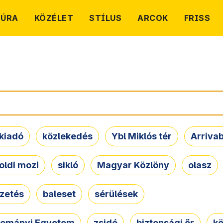
TÚRA
KÖZÉLET
STÍLUS
ARCOK
FRISS
kiadó
közlekedés
Ybl Miklós tér
Arriva
oldi mozi
sikló
Magyar Közlöny
olasz
ezetés
baleset
sérülések
dományi Egyetem
zsidó
biztonsági őr
kö