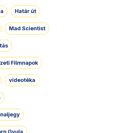
ja
Határ út
Mad Scientist
tás
zeti Filmnapok
videotéka
a
naljegy
rn Gyula