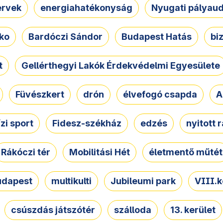
ervek
energiahatékonyság
Nyugati pályau
ko
Bardóczi Sándor
Budapest Hatás
bi
t
Gellérthegyi Lakók Érdekvédelmi Egyesülete
Füvészkert
drón
élvefogó csapda
A
ízi sport
Fidesz-székház
edzés
nyitott 
Rákóczi tér
Mobilitási Hét
életmentő műtét
udapest
multikulti
Jubileumi park
VIII.k
csúszdás játszótér
szálloda
13. kerület