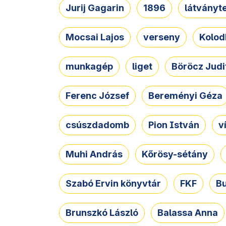
Jurij Gagarin
1896
látványt
Mocsai Lajos
verseny
Kolod
munkagép
liget
Böröcz Judi
Ferenc József
Bereményi Géza
csúszdadomb
Pion István
v
Muhi András
Kőrösy-sétány
Szabó Ervin könyvtár
FKF
B
Brunszkó László
Balassa Anna