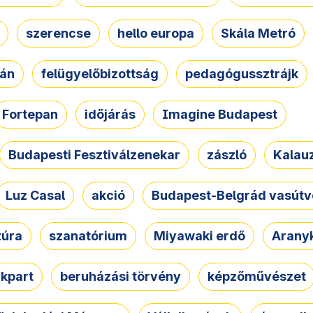
szerencse
hello europa
Skála Metró
zán
felügyelőbizottság
pedagógussztrájk
Fortepan
időjárás
Imagine Budapest
Budapesti Fesztiválzenekar
zászló
Kalau
Luz Casal
akció
Budapest-Belgrád vasútv
zúra
szanatórium
Miyawaki erdő
Arany
akpart
beruházási törvény
képzőművészet