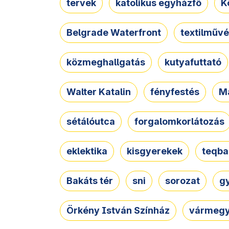
tervek
katolikus egyházfő
K
Belgrade Waterfront
textilművé
közmeghallgatás
kutyafuttató
Walter Katalin
fényfestés
M
sétálóutca
forgalomkorlátozás
eklektika
kisgyerekek
teqba
Bakáts tér
sni
sorozat
g
Örkény István Színház
vármegy