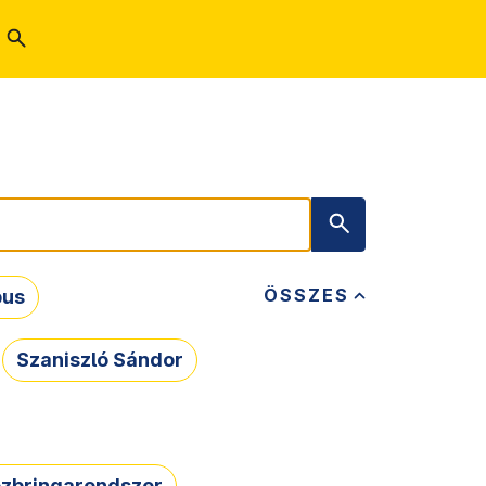
ÖSSZES
bus
Szaniszló Sándor
zbringarendszer