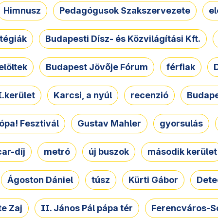
Himnusz
Pedagógusok Szakszervezete
e
atégiák
Budapesti Dísz- és Közvilágítási Kft.
elöltek
Budapest Jövője Fórum
férfiak
D
.kerület
Karcsi, a nyúl
recenzió
Budape
ópa! Fesztivál
Gustav Mahler
gyorsulás
ar-díj
metró
új buszok
második kerület
Ágoston Dániel
túsz
Kürti Gábor
Dete
e Zaj
II. János Pál pápa tér
Ferencváros-S