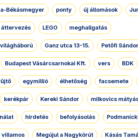
a-Békásmegyer
ponty
új állomások
Ju
áttervezés
LEGO
meghallgatás
. világháború
Ganz utca 13-15.
Petőfi Sándo
Budapest Vásárcsarnokai Kft.
vers
BDK
űjtő
egymillió
élhetőség
facsemete
kerékpár
Kereki Sándor
milkovics mátyá
nálat
hirdetés
befolyásolás
Podmanicky
 villamos
Megújul a Nagykörút
Kásás Tam