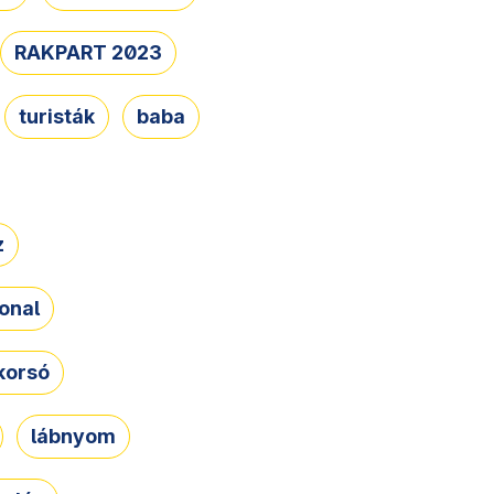
RAKPART 2023
turisták
baba
z
onal
korsó
lábnyom