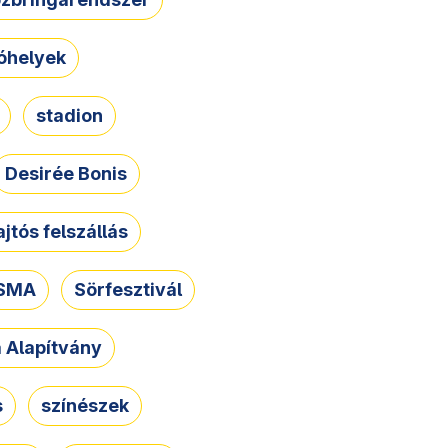
óhelyek
stadion
Desirée Bonis
ajtós felszállás
SMA
Sörfesztivál
a Alapítvány
s
színészek