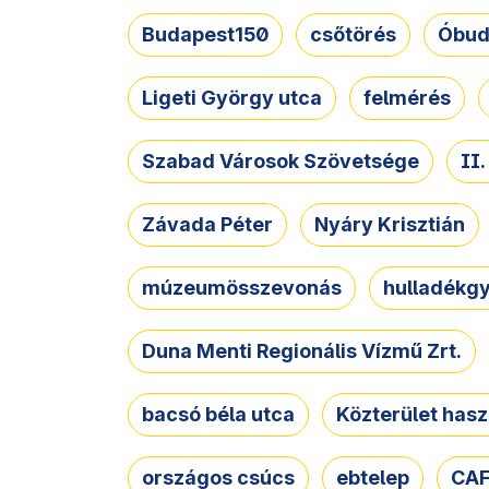
Budapest150
csőtörés
Óbud
Ligeti György utca
felmérés
Szabad Városok Szövetsége
II
Závada Péter
Nyáry Krisztián
múzeumösszevonás
hulladékgy
Duna Menti Regionális Vízmű Zrt.
bacsó béla utca
Közterület hasz
országos csúcs
ebtelep
CAF