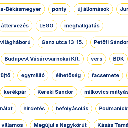
a-Békásmegyer
ponty
új állomások
Ju
áttervezés
LEGO
meghallgatás
. világháború
Ganz utca 13-15.
Petőfi Sándo
Budapest Vásárcsarnokai Kft.
vers
BDK
űjtő
egymillió
élhetőség
facsemete
kerékpár
Kereki Sándor
milkovics mátyá
nálat
hirdetés
befolyásolás
Podmanicky
 villamos
Megújul a Nagykörút
Kásás Tam