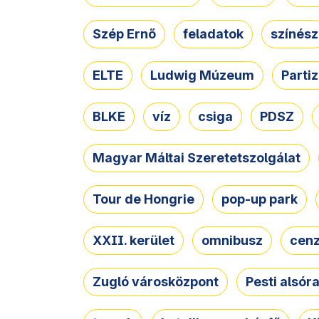
Szép Ernő
feladatok
színész
ELTE
Ludwig Múzeum
Parti
BLKE
víz
csiga
PDSZ
Magyar Máltai Szeretetszolgálat
Tour de Hongrie
pop-up park
XXII. kerület
omnibusz
cen
Zugló városközpont
Pesti alsór