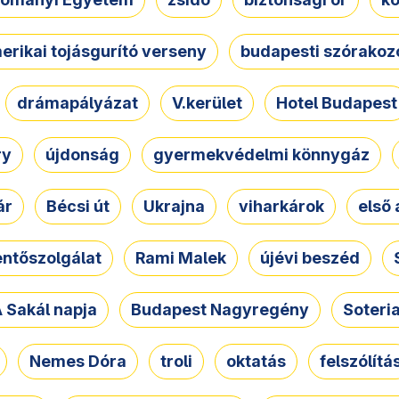
erikai tojásgurító verseny
budapesti szórakoz
drámapályázat
V.kerület
Hotel Budapest
ry
újdonság
gyermekvédelmi könnygáz
ár
Bécsi út
Ukrajna
viharkárok
első 
ntőszolgálat
Rami Malek
újévi beszéd
 Sakál napja
Budapest Nagyregény
Soteri
Nemes Dóra
troli
oktatás
felszólítá