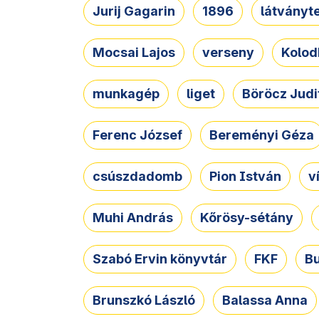
Jurij Gagarin
1896
látványt
Mocsai Lajos
verseny
Kolod
munkagép
liget
Böröcz Judi
Ferenc József
Bereményi Géza
csúszdadomb
Pion István
v
Muhi András
Kőrösy-sétány
Szabó Ervin könyvtár
FKF
B
Brunszkó László
Balassa Anna