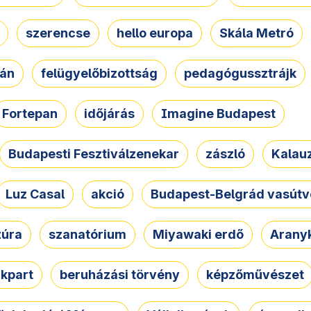
szerencse
hello europa
Skála Metró
zán
felügyelőbizottság
pedagógussztrájk
Fortepan
időjárás
Imagine Budapest
Budapesti Fesztiválzenekar
zászló
Kalau
Luz Casal
akció
Budapest-Belgrád vasútv
zúra
szanatórium
Miyawaki erdő
Arany
akpart
beruházási törvény
képzőművészet