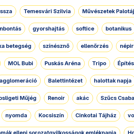
ssza
Temesvári Szilvia
Művészetek Palotá
nbontás
gyorshajtás
softice
botanikus
tka betegség
színésznő
ellenőrzés
népir
MOL Bubi
Puskás Aréna
Tripo
Építés
agglomeráció
Balettintézet
halottak napja
osligeti Műjég
Renoir
akác
Szűcs Csab
nyomda
Kocsiszín
Cinkotai Tájház
vo
omák elleni sorozatgyilkosságok emléknapja
Ho