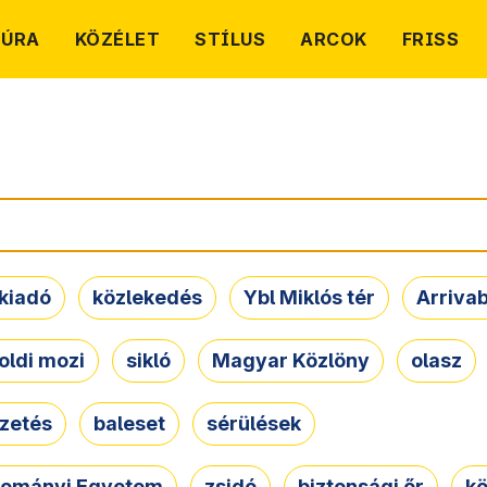
TÚRA
KÖZÉLET
STÍLUS
ARCOK
FRISS
kiadó
közlekedés
Ybl Miklós tér
Arriva
oldi mozi
sikló
Magyar Közlöny
olasz
ezetés
baleset
sérülések
dományi Egyetem
zsidó
biztonsági őr
kö