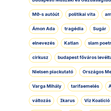
M0-s autóút
politikai vita
am
Ámon Ada
tragédia
Sugár
elnevezés
Katlan
slam poet
cirkusz
budapest főváros levélt
Nielsen piackutató
Országos Me
Varga Mihály
tarifaemelés
A
változás
Ikarus
Víz Koalíció