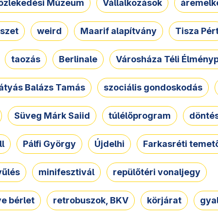
özlekedési Múzeum
Vállalkozások
áremelk
szet
weird
Maarif alapítvány
Tisza Pér
taozás
Berlinale
Városháza Téli Élmény
átyás Balázs Tamás
szociális gondoskodás
Süveg Márk Saiid
túlélőprogram
dönté
ll
Pálfi György
Újdelhi
Farkasréti temet
yűlés
minifesztivál
repülőtéri vonaljegy
e bérlet
retrobuszok, BKV
körjárat
gya