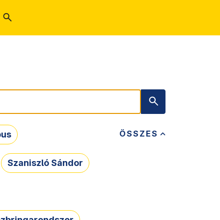
ÖSSZES
bus
Szaniszló Sándor
zbringarendszer