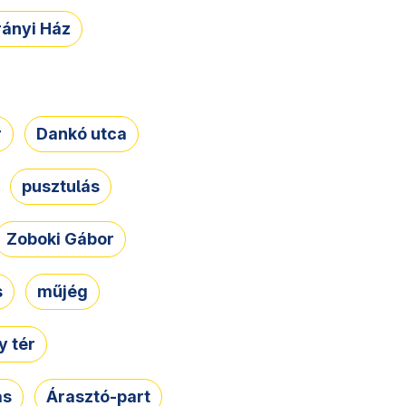
rányi Ház
r
Dankó utca
pusztulás
Zoboki Gábor
s
műjég
 tér
ás
Árasztó-part