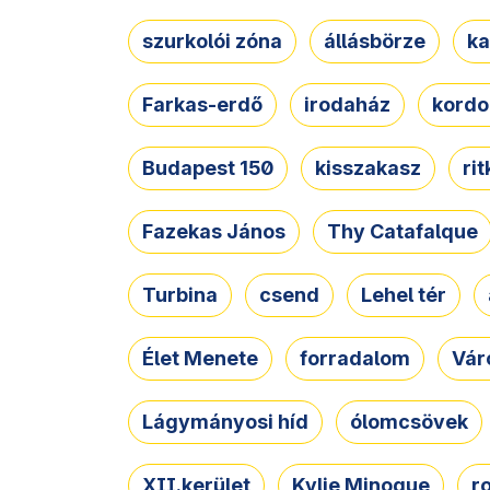
szurkolói zóna
állásbörze
ka
Farkas-erdő
irodaház
kordo
Budapest 150
kisszakasz
ri
Fazekas János
Thy Catafalque
Turbina
csend
Lehel tér
Élet Menete
forradalom
Vár
Lágymányosi híd
ólomcsövek
XII.kerület
Kylie Minogue
r