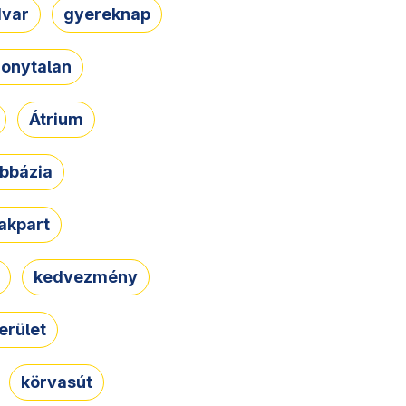
dvar
gyereknap
zonytalan
Átrium
bbázia
rakpart
kedvezmény
erület
körvasút