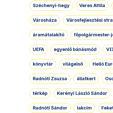
Széchenyi-hegy
Veres Attila
Városháza
Városfejlesztési str
áramátalakító
főpolgármester-j
UEFA
egyenlő bánásmód
VII
könyvtár
világelső
Helló Eur
Radnóti Zsuzsa
állatkert
Osc
térkép
Kerényi László Sándor
Radnóti Sándor
lakcím
Feket