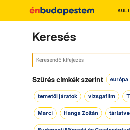
KUL
Keresés
Keresés
Szűrés címkék szerint
európa 
temetői járatok
vizsgafilm
T
Marci
Hanga Zoltán
tárlatv
Budapesti Műszaki és Gazdaságtu