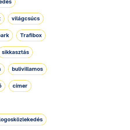
edés
t
világcsúcs
park
Trafibox
sikkasztás
s
bulivillamos
ő
címer
logosközlekedés