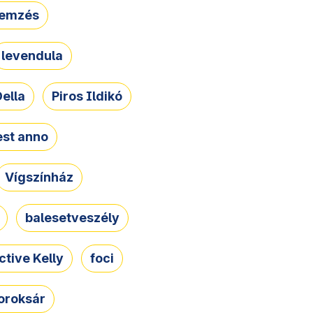
lemzés
levendula
ella
Piros Ildikó
st anno
Vígszínház
balesetveszély
ctive Kelly
foci
oroksár