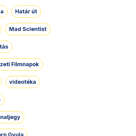
ja
Határ út
Mad Scientist
tás
zeti Filmnapok
videotéka
a
naljegy
rn Gyula