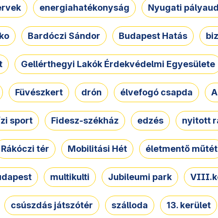
ervek
energiahatékonyság
Nyugati pályau
ko
Bardóczi Sándor
Budapest Hatás
bi
t
Gellérthegyi Lakók Érdekvédelmi Egyesülete
Füvészkert
drón
élvefogó csapda
A
ízi sport
Fidesz-székház
edzés
nyitott 
Rákóczi tér
Mobilitási Hét
életmentő műtét
udapest
multikulti
Jubileumi park
VIII.k
csúszdás játszótér
szálloda
13. kerület