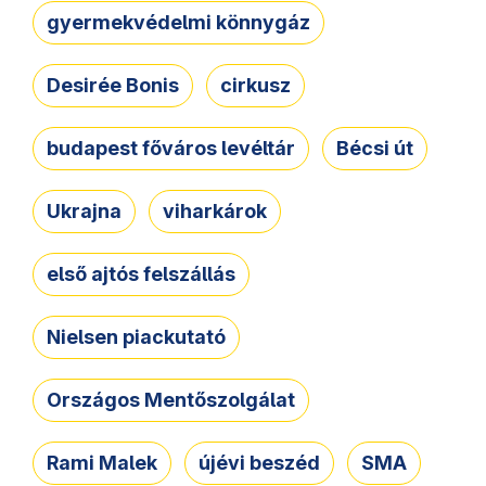
gyermekvédelmi könnygáz
Desirée Bonis
cirkusz
budapest főváros levéltár
Bécsi út
Ukrajna
viharkárok
első ajtós felszállás
Nielsen piackutató
Országos Mentőszolgálat
Rami Malek
újévi beszéd
SMA