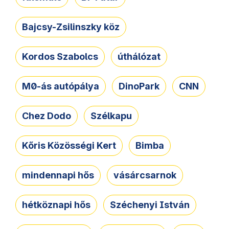
Bajcsy-Zsilinszky köz
Kordos Szabolcs
úthálózat
M0-ás autópálya
DinoPark
CNN
Chez Dodo
Szélkapu
Kőris Közösségi Kert
Bimba
mindennapi hős
vásárcsarnok
hétköznapi hős
Széchenyi István