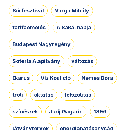
Sörfesztivál
Varga Mihály
tarifaemelés
A Sakál napja
Budapest Nagyregény
Soteria Alapítvány
változás
Ikarus
Víz Koalíció
Nemes Dóra
troli
oktatás
felszólítás
színészek
Jurij Gagarin
1896
látványtervek
energiahatékonyság