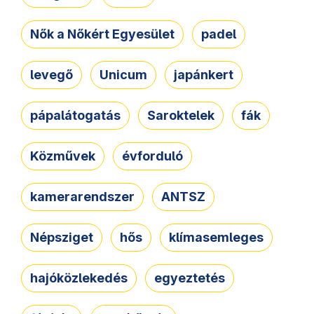
Nők a Nőkért Egyesület
padel
levegő
Unicum
japánkert
pápalátogatás
Saroktelek
fák
Közművek
évforduló
kamerarendszer
ANTSZ
Népsziget
hős
klímasemleges
hajóközlekedés
egyeztetés