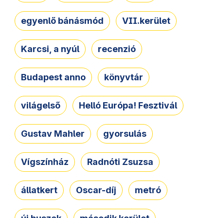
egyenlő bánásmód
VII.kerület
Karcsi, a nyúl
recenzió
Budapest anno
könyvtár
világelső
Helló Európa! Fesztivál
Gustav Mahler
gyorsulás
Vígszínház
Radnóti Zsuzsa
állatkert
Oscar-díj
metró