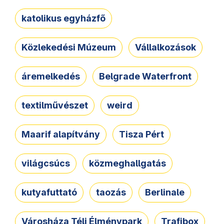
katolikus egyházfő
Közlekedési Múzeum
Vállalkozások
áremelkedés
Belgrade Waterfront
textilművészet
weird
Maarif alapítvány
Tisza Pért
világcsúcs
közmeghallgatás
kutyafuttató
taozás
Berlinale
Városháza Téli Élménypark
Trafibox