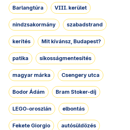
Barlangtúra
VIII. kerület
nindzsakormány
szabadstrand
kerítés
Mit kívánsz, Budapest?
patika
síkosságmentesítés
magyar márka
Csengery utca
Bodor Ádám
Bram Stoker-díj
LEGO-oroszlán
elbontás
Fekete Giorgio
autósüldözés