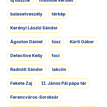
új buszok
második kerület
balesetveszély
térkép
Kerényi László Sándor
Ágoston Dániel
túsz
Kürti Gábor
Detective Kelly
foci
Radnóti Sándor
lakcím
Fekete Zaj
II. János Pál pápa tér
Ferencváros-Soroksár