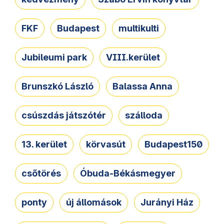
FKF
Budapest
multikulti
Jubileumi park
VIII.kerület
Brunszkó László
Balassa Anna
csúszdás játszótér
szálloda
13. kerület
körvasút
Budapest150
csőtörés
Óbuda-Békásmegyer
ponty
új állomások
Jurányi Ház