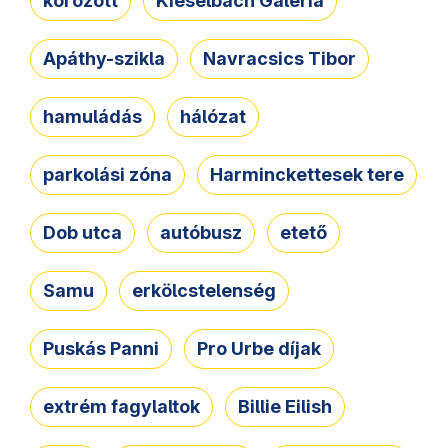
körözött
Kieselbach Galéria
Apáthy-szikla
Navracsics Tibor
hamuládás
hálózat
parkolási zóna
Harminckettesek tere
Dob utca
autóbusz
etető
Samu
erkölcstelenség
Puskás Panni
Pro Urbe díjak
extrém fagylaltok
Billie Eilish