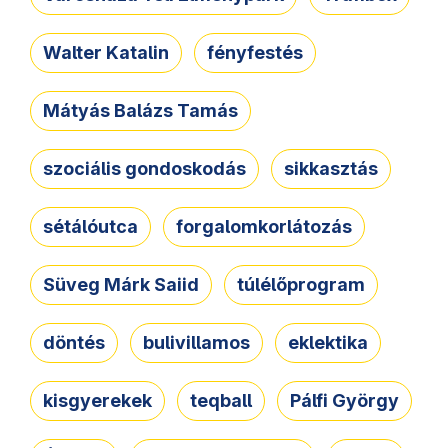
Walter Katalin
fényfestés
Mátyás Balázs Tamás
szociális gondoskodás
sikkasztás
sétálóutca
forgalomkorlátozás
Süveg Márk Saiid
túlélőprogram
döntés
bulivillamos
eklektika
kisgyerekek
teqball
Pálfi György