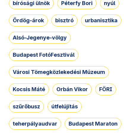
bírósági ülnök
Péterfy Bori
nyúl
Ördög-árok
bisztró
urbanisztika
Alsó-Jegenye-völgy
Budapest FotóFesztivál
Városi Tömegközlekedési Múzeum
Kocsis Máté
Orbán Vikor
FÖRI
szűrőbusz
útfelújítás
teherpályaudvar
Budapest Maraton