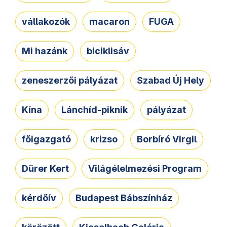
vállakozók
macaron
FUGA
Mi hazánk
biciklisáv
zeneszerzői pályázat
Szabad Új Hely
Kína
Lánchíd-piknik
pályázat
főigazgató
krizso
Borbíró Virgil
Dürer Kert
Világélelmezési Program
kérdőív
Budapest Bábszínház