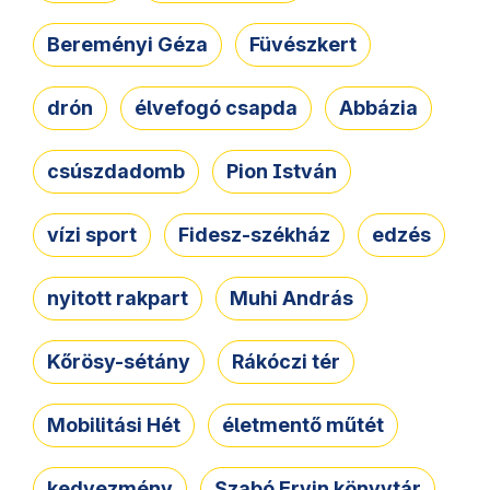
Bereményi Géza
Füvészkert
drón
élvefogó csapda
Abbázia
csúszdadomb
Pion István
vízi sport
Fidesz-székház
edzés
nyitott rakpart
Muhi András
Kőrösy-sétány
Rákóczi tér
Mobilitási Hét
életmentő műtét
kedvezmény
Szabó Ervin könyvtár