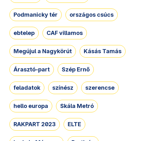
Podmanicky tér
országos csúcs
ebtelep
CAF villamos
Megújul a Nagykörút
Kásás Tamás
Árasztó-part
Szép Ernő
feladatok
színész
szerencse
hello europa
Skála Metró
RAKPART 2023
ELTE