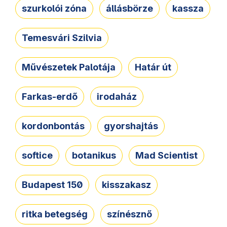
szurkolói zóna
állásbörze
kassza
Temesvári Szilvia
Művészetek Palotája
Határ út
Farkas-erdő
irodaház
kordonbontás
gyorshajtás
softice
botanikus
Mad Scientist
Budapest 150
kisszakasz
ritka betegség
színésznő