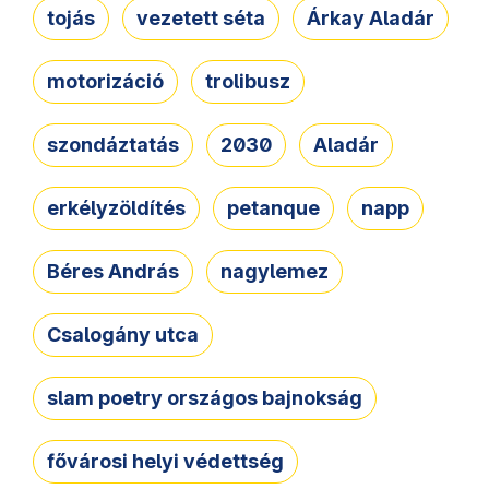
tojás
vezetett séta
Árkay Aladár
motorizáció
trolibusz
szondáztatás
2030
Aladár
erkélyzöldítés
petanque
napp
Béres András
nagylemez
Csalogány utca
slam poetry országos bajnokság
fővárosi helyi védettség