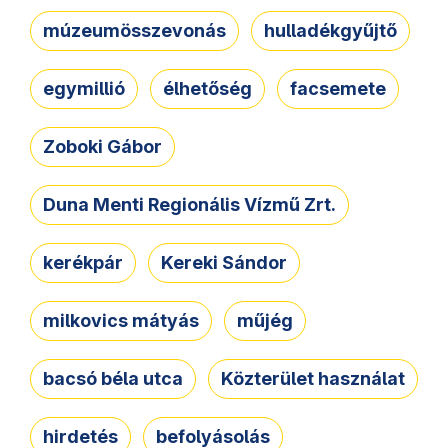
múzeumösszevonás
hulladékgyűjtő
egymillió
élhetőség
facsemete
Zoboki Gábor
Duna Menti Regionális Vízmű Zrt.
kerékpár
Kereki Sándor
milkovics mátyás
műjég
bacsó béla utca
Közterület használat
hirdetés
befolyásolás