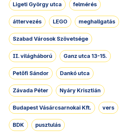
Ligeti György utca
felmérés
áttervezés
LEGO
meghallgatás
Szabad Városok Szövetsége
II. világháború
Ganz utca 13-15.
Petőfi Sándor
Dankó utca
Závada Péter
Nyáry Krisztián
Budapest Vásárcsarnokai Kft.
vers
BDK
pusztulás