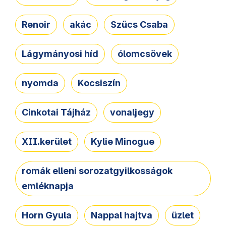
Renoir
akác
Szűcs Csaba
Lágymányosi híd
ólomcsövek
nyomda
Kocsiszín
Cinkotai Tájház
vonaljegy
XII.kerület
Kylie Minogue
romák elleni sorozatgyilkosságok
emléknapja
Horn Gyula
Nappal hajtva
üzlet