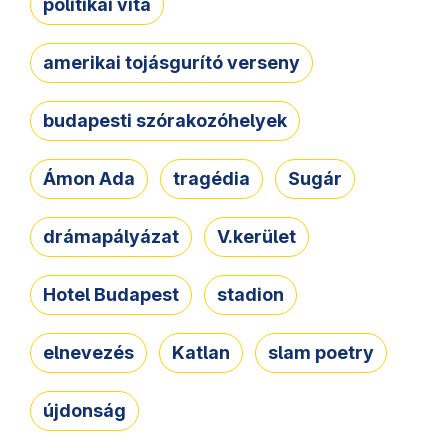
politikai vita
amerikai tojásgurító verseny
budapesti szórakozóhelyek
Ámon Ada
tragédia
Sugár
drámapályázat
V.kerület
Hotel Budapest
stadion
elnevezés
Katlan
slam poetry
újdonság