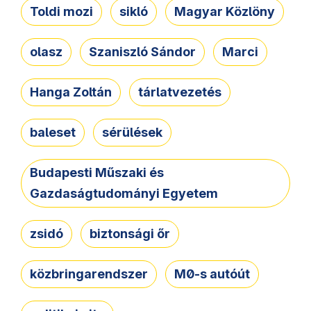
Toldi mozi
sikló
Magyar Közlöny
olasz
Szaniszló Sándor
Marci
Hanga Zoltán
tárlatvezetés
baleset
sérülések
Budapesti Műszaki és
Gazdaságtudományi Egyetem
zsidó
biztonsági őr
közbringarendszer
M0-s autóút