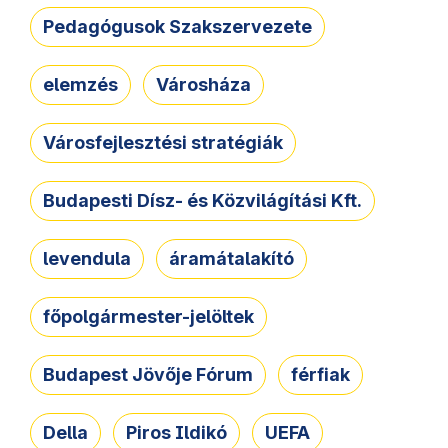
Pedagógusok Szakszervezete
elemzés
Városháza
Városfejlesztési stratégiák
Budapesti Dísz- és Közvilágítási Kft.
levendula
áramátalakító
főpolgármester-jelöltek
Budapest Jövője Fórum
férfiak
Della
Piros Ildikó
UEFA