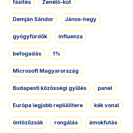
fásítés
Zenélő-kút
Demján Sándor
János-hegy
gyógyfürdők
influenza
befogadás
1%
Microsoft Magyarország
Budapesti közösségi gyűlés
panel
Európa legjobb replülőtere
kék vonal
öntözőzsák
rongálás
ámokfutás