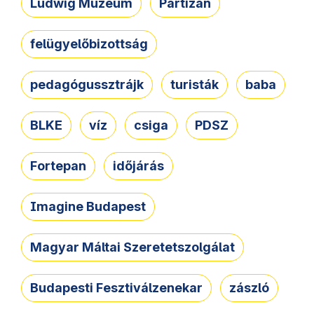
Ludwig Múzeum
Partizán
felügyelőbizottság
pedagógussztrájk
turisták
baba
BLKE
víz
csiga
PDSZ
Fortepan
időjárás
Imagine Budapest
Magyar Máltai Szeretetszolgálat
Budapesti Fesztiválzenekar
zászló