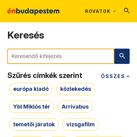
ROVATOK
Keresés
Keresés
Szűrés címkék szerint
ÖSSZES
európa kiadó
közlekedés
Ybl Miklós tér
Arrivabus
temetői járatok
vizsgafilm