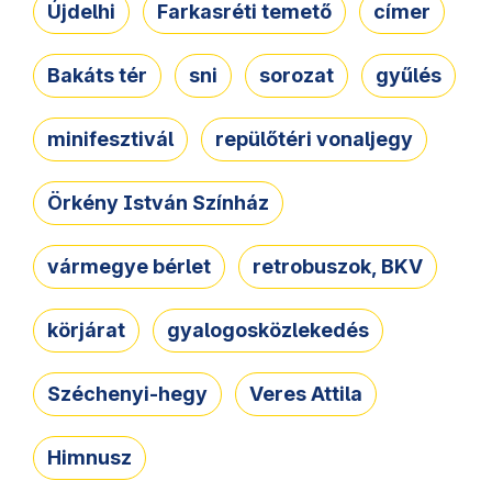
Újdelhi
Farkasréti temető
címer
Bakáts tér
sni
sorozat
gyűlés
minifesztivál
repülőtéri vonaljegy
Örkény István Színház
vármegye bérlet
retrobuszok, BKV
körjárat
gyalogosközlekedés
Széchenyi-hegy
Veres Attila
Himnusz