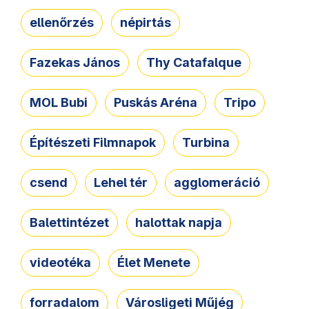
ellenőrzés
népirtás
Fazekas János
Thy Catafalque
MOL Bubi
Puskás Aréna
Tripo
Építészeti Filmnapok
Turbina
csend
Lehel tér
agglomeráció
Balettintézet
halottak napja
videotéka
Élet Menete
forradalom
Városligeti Műjég