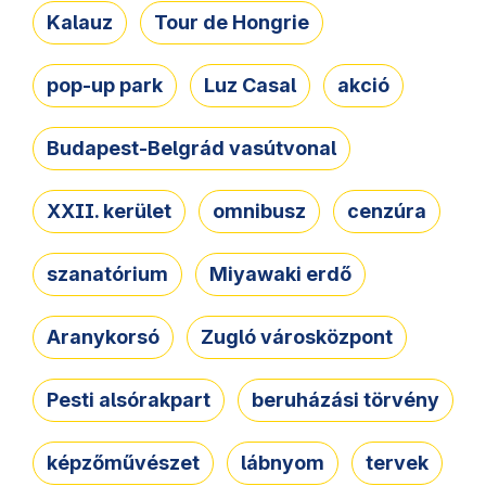
Kalauz
Tour de Hongrie
pop-up park
Luz Casal
akció
Budapest-Belgrád vasútvonal
XXII. kerület
omnibusz
cenzúra
szanatórium
Miyawaki erdő
Aranykorsó
Zugló városközpont
Pesti alsórakpart
beruházási törvény
képzőművészet
lábnyom
tervek