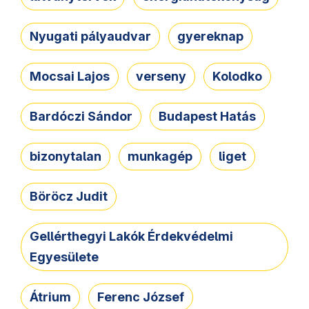
Nyugati pályaudvar
gyereknap
Mocsai Lajos
verseny
Kolodko
Bardóczi Sándor
Budapest Hatás
bizonytalan
munkagép
liget
Böröcz Judit
Gellérthegyi Lakók Érdekvédelmi
Egyesülete
Átrium
Ferenc József