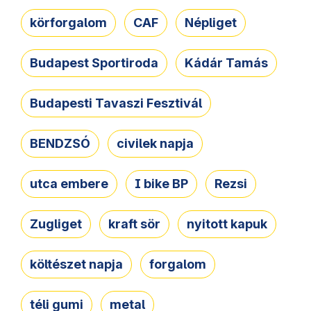
körforgalom
CAF
Népliget
Budapest Sportiroda
Kádár Tamás
Budapesti Tavaszi Fesztivál
BENDZSÓ
civilek napja
utca embere
I bike BP
Rezsi
Zugliget
kraft sör
nyitott kapuk
költészet napja
forgalom
téli gumi
metal