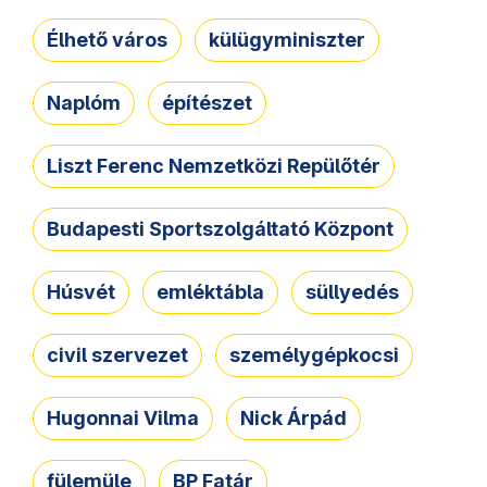
Élhető város
külügyminiszter
Naplóm
építészet
Liszt Ferenc Nemzetközi Repülőtér
Budapesti Sportszolgáltató Központ
Húsvét
emléktábla
süllyedés
civil szervezet
személygépkocsi
Hugonnai Vilma
Nick Árpád
fülemüle
BP Fatár