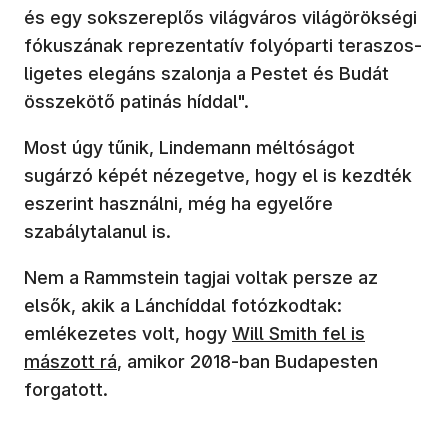
és egy sokszereplős világváros világörökségi
fókuszának reprezentatív folyóparti teraszos-
ligetes elegáns szalonja a Pestet és Budát
összekötő patinás híddal".
Most úgy tűnik, Lindemann méltóságot
sugárzó képét nézegetve, hogy el is kezdték
eszerint használni, még ha egyelőre
szabálytalanul is.
Nem a Rammstein tagjai voltak persze az
elsők, akik a Lánchíddal fotózkodtak:
(új ablakban nyílik meg)
emlékezetes volt, hogy
Will Smith fel is
mászott rá
, amikor 2018-ban Budapesten
forgatott.