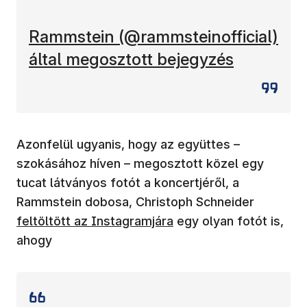
(új ablakban nyílik meg)
Rammstein (@rammsteinofficial)
által megosztott bejegyzés
Azonfelül ugyanis, hogy az együttes –
szokásához híven – megosztott közel egy
tucat látványos fotót a koncertjéről, a
(új ablak
Rammstein dobosa, Christoph Schneider
feltöltött az Instagramjára
egy olyan fotót is,
ahogy