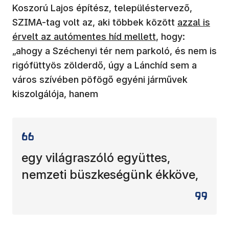
Koszorú Lajos építész, településtervező,
(új ablakban
SZIMA-tag volt az, aki többek között
azzal is
érvelt az autómentes híd mellett
, hogy:
„ahogy a Széchenyi tér nem parkoló, és nem is
rigófüttyös zölderdő, úgy a Lánchíd sem a
város szívében pöfögő egyéni járművek
kiszolgálója, hanem
egy világraszóló együttes,
nemzeti büszkeségünk ékköve,