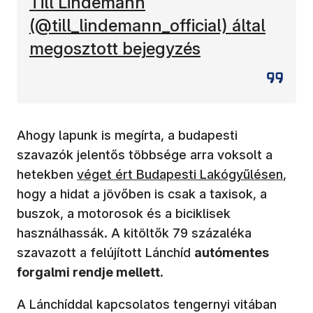
(új ablakban nyílik meg)
Till Lindemann
(@till_lindemann_official) által
megosztott bejegyzés
Ahogy lapunk is megírta, a budapesti
szavazók jelentős többsége arra voksolt a
(új ablakban nyílik meg)
hetekben
véget ért Budapesti Lakógyűlésen
,
hogy a hidat a jövőben is csak a taxisok, a
buszok, a motorosok és a biciklisek
használhassák. A kitöltők 79 százaléka
szavazott a felújított Lánchíd
autómentes
forgalmi rendje mellett
.
A Lánchíddal kapcsolatos tengernyi vitában