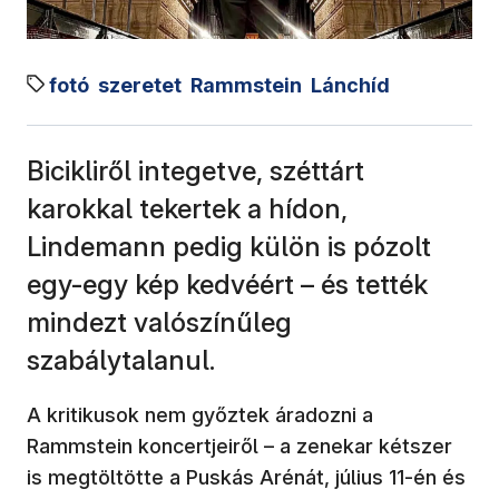
fotó
szeretet
Rammstein
Lánchíd
Bicikliről integetve, széttárt
karokkal tekertek a hídon,
Lindemann pedig külön is pózolt
egy-egy kép kedvéért – és tették
mindezt valószínűleg
szabálytalanul.
A kritikusok nem győztek áradozni a
Rammstein koncertjeiről – a zenekar kétszer
is megtöltötte a Puskás Arénát, július 11-én és