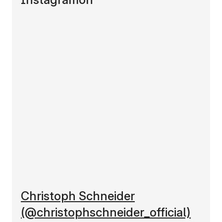
(új ablakban nyílik meg)
Christoph Schneider
(@christophschneider_official)