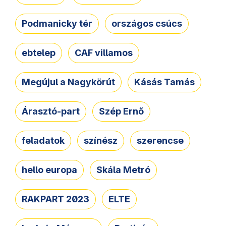
Podmanicky tér
országos csúcs
ebtelep
CAF villamos
Megújul a Nagykörút
Kásás Tamás
Árasztó-part
Szép Ernő
feladatok
színész
szerencse
hello europa
Skála Metró
RAKPART 2023
ELTE