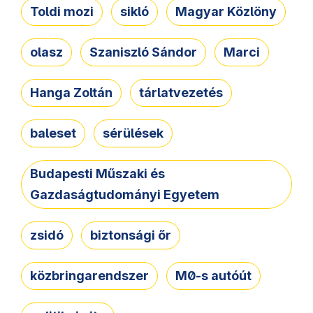
Toldi mozi
sikló
Magyar Közlöny
olasz
Szaniszló Sándor
Marci
Hanga Zoltán
tárlatvezetés
baleset
sérülések
Budapesti Műszaki és
Gazdaságtudományi Egyetem
zsidó
biztonsági őr
közbringarendszer
M0-s autóút