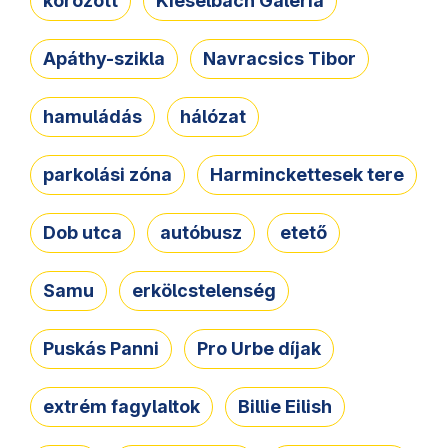
körözött
Kieselbach Galéria
Apáthy-szikla
Navracsics Tibor
hamuládás
hálózat
parkolási zóna
Harminckettesek tere
Dob utca
autóbusz
etető
Samu
erkölcstelenség
Puskás Panni
Pro Urbe díjak
extrém fagylaltok
Billie Eilish