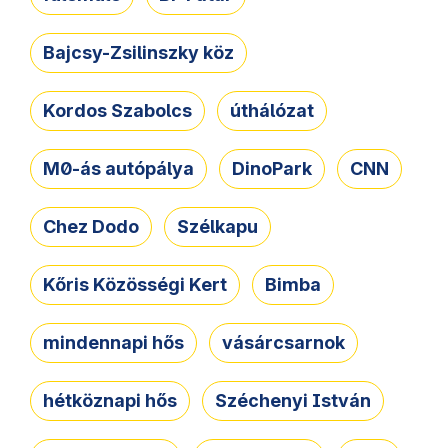
Bajcsy-Zsilinszky köz
Kordos Szabolcs
úthálózat
M0-ás autópálya
DinoPark
CNN
Chez Dodo
Szélkapu
Kőris Közösségi Kert
Bimba
mindennapi hős
vásárcsarnok
hétköznapi hős
Széchenyi István