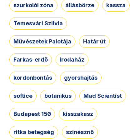
szurkolói zóna
állásbörze
kassza
Temesvári Szilvia
Művészetek Palotája
Határ út
Farkas-erdő
irodaház
kordonbontás
gyorshajtás
softice
botanikus
Mad Scientist
Budapest 150
kisszakasz
ritka betegség
színésznő