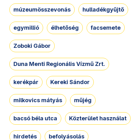
múzeumösszevonás
hulladékgyűjtő
egymillió
élhetőség
facsemete
Zoboki Gábor
Duna Menti Regionális Vízmű Zrt.
kerékpár
Kereki Sándor
milkovics mátyás
műjég
bacsó béla utca
Közterület használat
hirdetés
befolyásolás