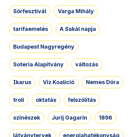
Sörfesztivál
Varga Mihály
tarifaemelés
A Sakál napja
Budapest Nagyregény
Soteria Alapítvány
változás
Ikarus
Víz Koalíció
Nemes Dóra
troli
oktatás
felszólítás
színészek
Jurij Gagarin
1896
látványtervek
energiahatékonyság