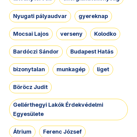
Nyugati pályaudvar
gyereknap
Mocsai Lajos
verseny
Kolodko
Bardóczi Sándor
Budapest Hatás
bizonytalan
munkagép
liget
Böröcz Judit
Gellérthegyi Lakók Érdekvédelmi
Egyesülete
Átrium
Ferenc József