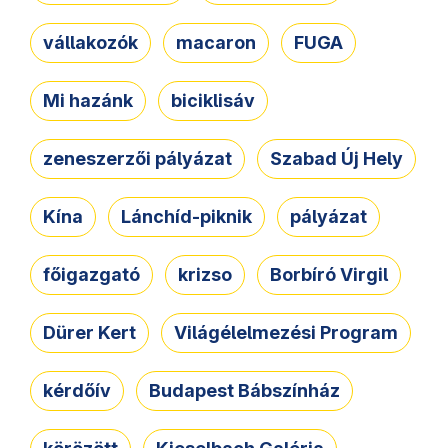
vállakozók
macaron
FUGA
Mi hazánk
biciklisáv
zeneszerzői pályázat
Szabad Új Hely
Kína
Lánchíd-piknik
pályázat
főigazgató
krizso
Borbíró Virgil
Dürer Kert
Világélelmezési Program
kérdőív
Budapest Bábszínház