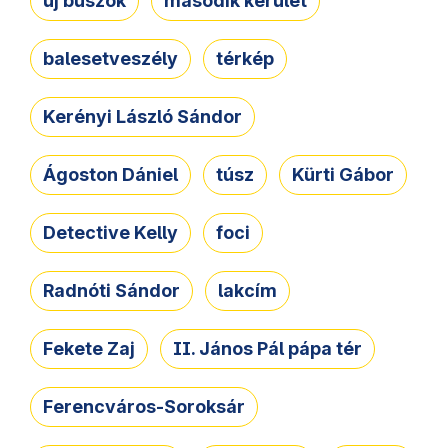
új buszok
második kerület
balesetveszély
térkép
Kerényi László Sándor
Ágoston Dániel
túsz
Kürti Gábor
Detective Kelly
foci
Radnóti Sándor
lakcím
Fekete Zaj
II. János Pál pápa tér
Ferencváros-Soroksár