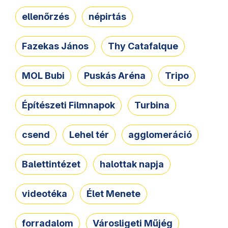
ellenőrzés
népirtás
Fazekas János
Thy Catafalque
MOL Bubi
Puskás Aréna
Tripo
Építészeti Filmnapok
Turbina
csend
Lehel tér
agglomeráció
Balettintézet
halottak napja
videotéka
Élet Menete
forradalom
Városligeti Műjég