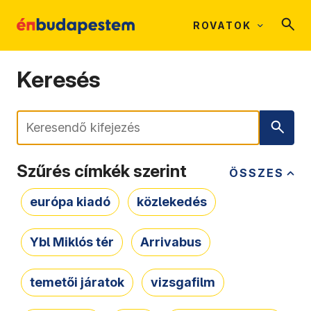
ROVATOK
Keresés
Keresés
Szűrés címkék szerint
ÖSSZES
európa kiadó
közlekedés
Ybl Miklós tér
Arrivabus
temetői járatok
vizsgafilm