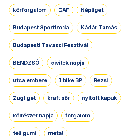
körforgalom
CAF
Népliget
Budapest Sportiroda
Kádár Tamás
Budapesti Tavaszi Fesztivál
BENDZSÓ
civilek napja
utca embere
I bike BP
Rezsi
Zugliget
kraft sör
nyitott kapuk
költészet napja
forgalom
téli gumi
metal