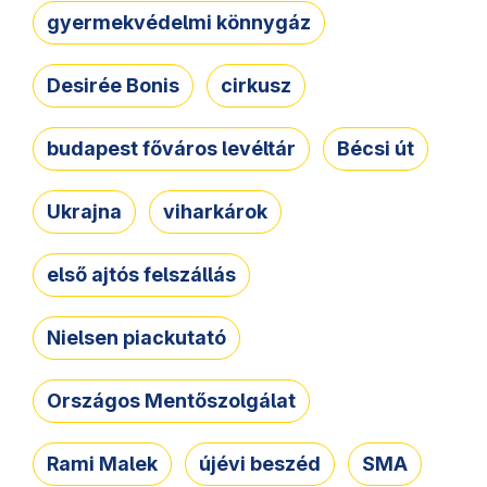
gyermekvédelmi könnygáz
Desirée Bonis
cirkusz
budapest főváros levéltár
Bécsi út
Ukrajna
viharkárok
első ajtós felszállás
Nielsen piackutató
Országos Mentőszolgálat
Rami Malek
újévi beszéd
SMA