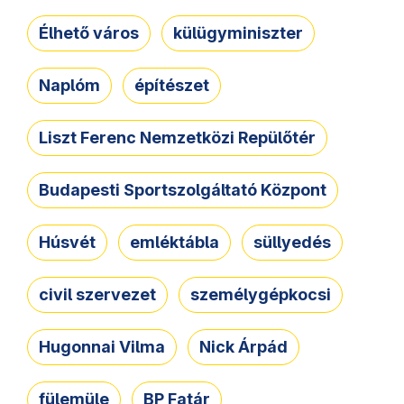
Élhető város
külügyminiszter
Naplóm
építészet
Liszt Ferenc Nemzetközi Repülőtér
Budapesti Sportszolgáltató Központ
Húsvét
emléktábla
süllyedés
civil szervezet
személygépkocsi
Hugonnai Vilma
Nick Árpád
fülemüle
BP Fatár