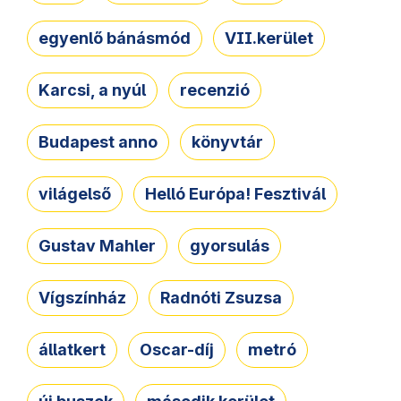
egyenlő bánásmód
VII.kerület
Karcsi, a nyúl
recenzió
Budapest anno
könyvtár
világelső
Helló Európa! Fesztivál
Gustav Mahler
gyorsulás
Vígszínház
Radnóti Zsuzsa
állatkert
Oscar-díj
metró