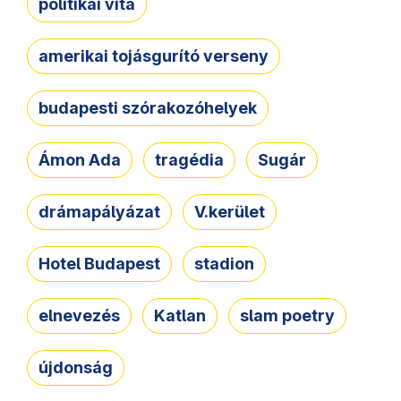
politikai vita
amerikai tojásgurító verseny
budapesti szórakozóhelyek
Ámon Ada
tragédia
Sugár
drámapályázat
V.kerület
Hotel Budapest
stadion
elnevezés
Katlan
slam poetry
újdonság