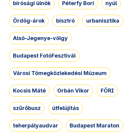
bírósági ülnök
Péterfy Bori
nyúl
Ördög-árok
bisztró
urbanisztika
Alsó-Jegenye-völgy
Budapest FotóFesztivál
Városi Tömegközlekedési Múzeum
Kocsis Máté
Orbán Vikor
FÖRI
szűrőbusz
útfelújítás
teherpályaudvar
Budapest Maraton