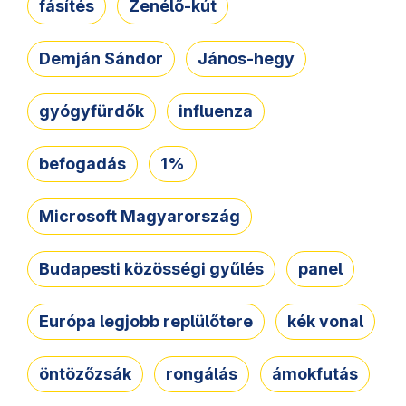
fásítés
Zenélő-kút
Demján Sándor
János-hegy
gyógyfürdők
influenza
befogadás
1%
Microsoft Magyarország
Budapesti közösségi gyűlés
panel
Európa legjobb replülőtere
kék vonal
öntözőzsák
rongálás
ámokfutás