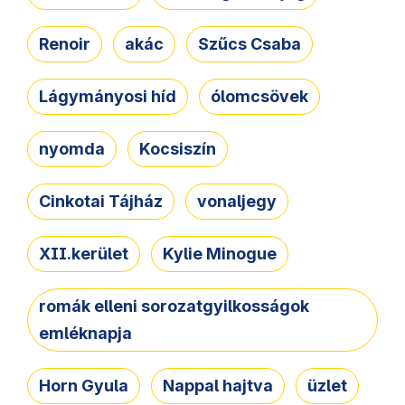
Renoir
akác
Szűcs Csaba
Lágymányosi híd
ólomcsövek
nyomda
Kocsiszín
Cinkotai Tájház
vonaljegy
XII.kerület
Kylie Minogue
romák elleni sorozatgyilkosságok
emléknapja
Horn Gyula
Nappal hajtva
üzlet