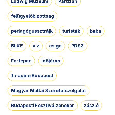
Ludwig Múzeum
Partizán
felügyelőbizottság
pedagógussztrájk
turisták
baba
BLKE
víz
csiga
PDSZ
Fortepan
időjárás
Imagine Budapest
Magyar Máltai Szeretetszolgálat
Budapesti Fesztiválzenekar
zászló