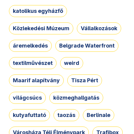
katolikus egyházfő
Közlekedési Múzeum
Vállalkozások
áremelkedés
Belgrade Waterfront
textilművészet
weird
Maarif alapítvány
Tisza Pért
világcsúcs
közmeghallgatás
kutyafuttató
taozás
Berlinale
Városháza Téli Élménypark
Trafibox