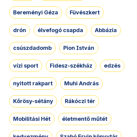
Bereményi Géza
Füvészkert
drón
élvefogó csapda
Abbázia
csúszdadomb
Pion István
vízi sport
Fidesz-székház
edzés
nyitott rakpart
Muhi András
Kőrösy-sétány
Rákóczi tér
Mobilitási Hét
életmentő műtét
kedvezmény
Szabó Ervin könyvtár