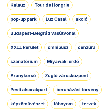
Kalauz
Tour de Hongrie
pop-up park
Luz Casal
akció
Budapest-Belgrád vasútvonal
XXII. kerület
omnibusz
cenzúra
szanatórium
Miyawaki erdő
Aranykorsó
Zugló városközpont
Pesti alsórakpart
beruházási törvény
képzőművészet
lábnyom
tervek