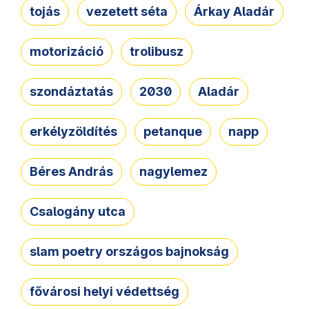
tojás
vezetett séta
Árkay Aladár
motorizáció
trolibusz
szondáztatás
2030
Aladár
erkélyzöldítés
petanque
napp
Béres András
nagylemez
Csalogány utca
slam poetry országos bajnokság
fővárosi helyi védettség