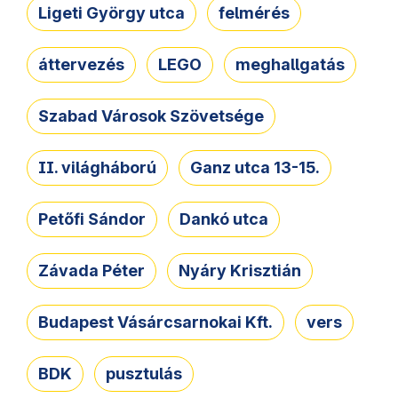
Ligeti György utca
felmérés
áttervezés
LEGO
meghallgatás
Szabad Városok Szövetsége
II. világháború
Ganz utca 13-15.
Petőfi Sándor
Dankó utca
Závada Péter
Nyáry Krisztián
Budapest Vásárcsarnokai Kft.
vers
BDK
pusztulás