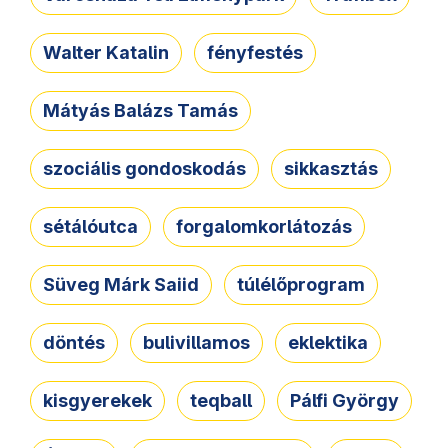
Walter Katalin
fényfestés
Mátyás Balázs Tamás
szociális gondoskodás
sikkasztás
sétálóutca
forgalomkorlátozás
Süveg Márk Saiid
túlélőprogram
döntés
bulivillamos
eklektika
kisgyerekek
teqball
Pálfi György