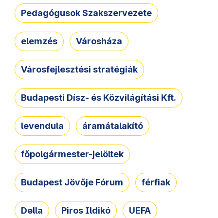
Pedagógusok Szakszervezete
elemzés
Városháza
Városfejlesztési stratégiák
Budapesti Dísz- és Közvilágítási Kft.
levendula
áramátalakító
főpolgármester-jelöltek
Budapest Jövője Fórum
férfiak
Della
Piros Ildikó
UEFA