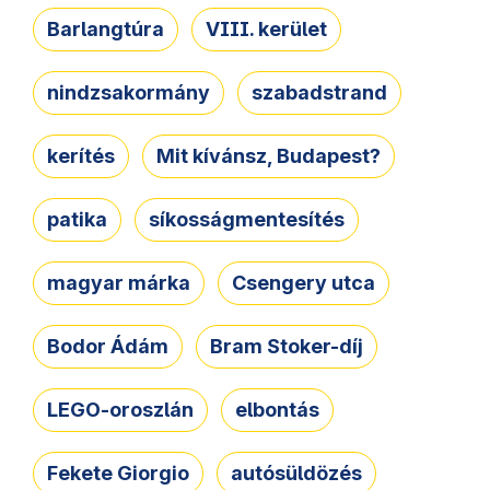
Barlangtúra
VIII. kerület
nindzsakormány
szabadstrand
kerítés
Mit kívánsz, Budapest?
patika
síkosságmentesítés
magyar márka
Csengery utca
Bodor Ádám
Bram Stoker-díj
LEGO-oroszlán
elbontás
Fekete Giorgio
autósüldözés