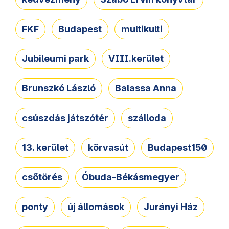
FKF
Budapest
multikulti
Jubileumi park
VIII.kerület
Brunszkó László
Balassa Anna
csúszdás játszótér
szálloda
13. kerület
körvasút
Budapest150
csőtörés
Óbuda-Békásmegyer
ponty
új állomások
Jurányi Ház