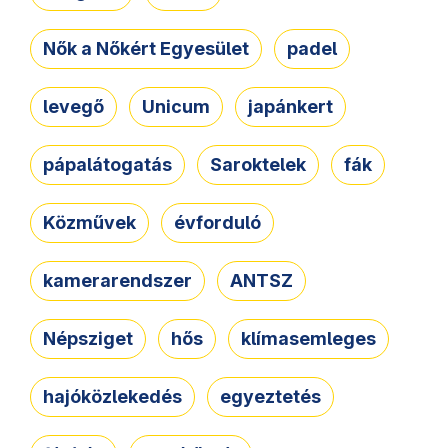
Nők a Nőkért Egyesület
padel
levegő
Unicum
japánkert
pápalátogatás
Saroktelek
fák
Közművek
évforduló
kamerarendszer
ANTSZ
Népsziget
hős
klímasemleges
hajóközlekedés
egyeztetés