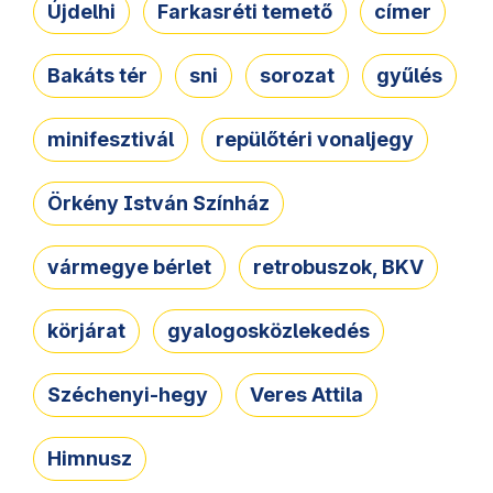
Újdelhi
Farkasréti temető
címer
Bakáts tér
sni
sorozat
gyűlés
minifesztivál
repülőtéri vonaljegy
Örkény István Színház
vármegye bérlet
retrobuszok, BKV
körjárat
gyalogosközlekedés
Széchenyi-hegy
Veres Attila
Himnusz