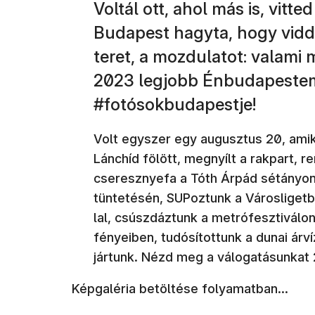
Voltál ott, ahol más is, vit
Budapest hagyta, hogy vidd,
teret, a mozdulatot: valami
2023 legjobb Énbudapestem
#fotósokbudapestje!
Volt egyszer egy augusztus 20, amiko
Lánchíd fölött, megnyílt a rakpart, re
cseresznyefa a Tóth Árpád sétányon,
tüntetésén, SUPoztunk a Városligetb
lal, csúszdáztunk a metrófesztiválo
fényeiben, tudósítottunk a dunai árví
jártunk. Nézd meg a válogatásunkat 
Képgaléria betöltése folyamatban...