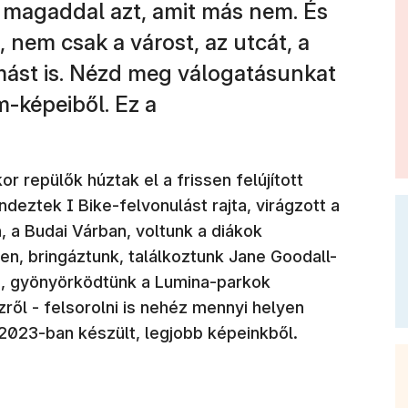
ted magaddal azt, amit más nem. És
 nem csak a várost, az utcát, a
 mást is. Nézd meg válogatásunkat
-képeiből. Ez a
r repülők húztak el a frissen felújított
ndeztek I Bike-felvonulást rajta, virágzott a
 a Budai Várban, voltunk a diákok
en, bringáztunk, találkoztunk Jane Goodall-
n, gyönyörködtünk a Lumina-parkok
zről - felsorolni is nehéz mennyi helyen
2023-ban készült, legjobb képeinkből.