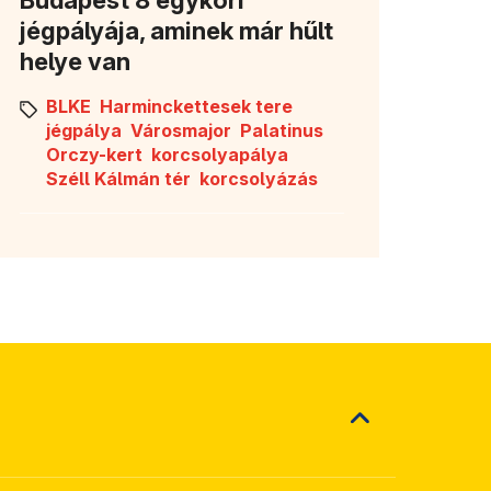
jégpályája, aminek már hűlt
helye van
BLKE
Harminckettesek tere
jégpálya
Városmajor
Palatinus
Orczy-kert
korcsolyapálya
Széll Kálmán tér
korcsolyázás