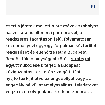
ezért a járatok mellett a buszsávok szabályos
használatát is ellenőrzi partnereivel; a
rendszeres takarításon felül folyamatosan
kezdeményezi egy-egy forgalmas közterület
rendezését és ellenőrzését; a Budapesti
(új ablakban nyíl
Rendőr-főkapitánysággal kötött
stratégiai
együttműködése
kiterjed a Budapest
közigazgatási területén szolgáltatást
nyújtó taxik
,
illetve az engedéllyel vagy az
engedély nélkül személyszállítási feladatokat
végző személygépkocsik ellenőrzésére is.