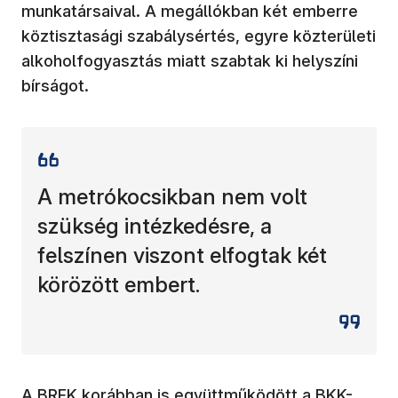
munkatársaival. A megállókban két emberre
köztisztasági szabálysértés, egyre közterületi
alkoholfogyasztás miatt szabtak ki helyszíni
bírságot.
A metrókocsikban nem volt
szükség intézkedésre, a
felszínen viszont elfogtak két
körözött embert.
A BRFK korábban is együttműködött a BKK-