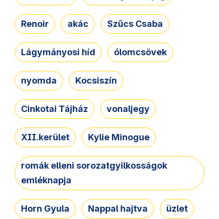
Renoir
akác
Szűcs Csaba
Lágymányosi híd
ólomcsövek
nyomda
Kocsiszín
Cinkotai Tájház
vonaljegy
XII.kerület
Kylie Minogue
romák elleni sorozatgyilkosságok
emléknapja
Horn Gyula
Nappal hajtva
üzlet