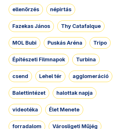
ellenőrzés
népirtás
Fazekas János
Thy Catafalque
MOL Bubi
Puskás Aréna
Tripo
Építészeti Filmnapok
Turbina
csend
Lehel tér
agglomeráció
Balettintézet
halottak napja
videotéka
Élet Menete
forradalom
Városligeti Műjég