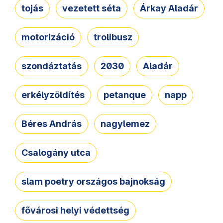
tojás
vezetett séta
Árkay Aladár
motorizáció
trolibusz
szondáztatás
2030
Aladár
erkélyzöldítés
petanque
napp
Béres András
nagylemez
Csalogány utca
slam poetry országos bajnokság
fővárosi helyi védettség