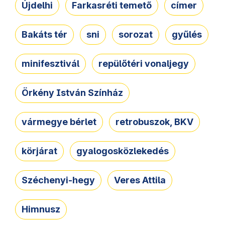
Újdelhi
Farkasréti temető
címer
Bakáts tér
sni
sorozat
gyűlés
minifesztivál
repülőtéri vonaljegy
Örkény István Színház
vármegye bérlet
retrobuszok, BKV
körjárat
gyalogosközlekedés
Széchenyi-hegy
Veres Attila
Himnusz