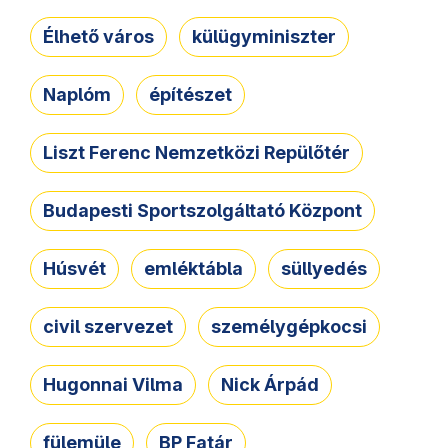
Élhető város
külügyminiszter
Naplóm
építészet
Liszt Ferenc Nemzetközi Repülőtér
Budapesti Sportszolgáltató Központ
Húsvét
emléktábla
süllyedés
civil szervezet
személygépkocsi
Hugonnai Vilma
Nick Árpád
fülemüle
BP Fatár