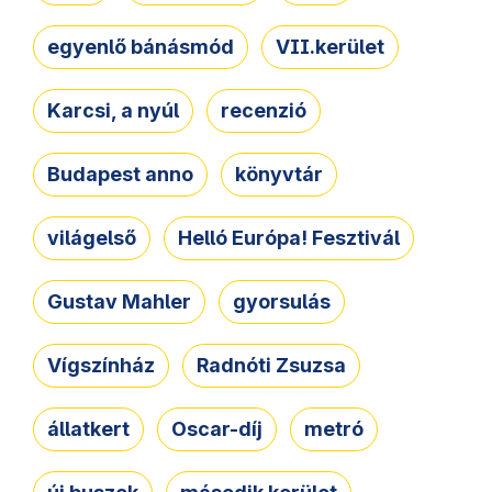
egyenlő bánásmód
VII.kerület
Karcsi, a nyúl
recenzió
Budapest anno
könyvtár
világelső
Helló Európa! Fesztivál
Gustav Mahler
gyorsulás
Vígszínház
Radnóti Zsuzsa
állatkert
Oscar-díj
metró