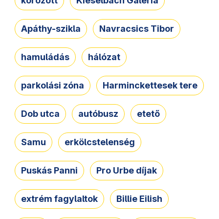
körözött
Kieselbach Galéria
Apáthy-szikla
Navracsics Tibor
hamuládás
hálózat
parkolási zóna
Harminckettesek tere
Dob utca
autóbusz
etető
Samu
erkölcstelenség
Puskás Panni
Pro Urbe díjak
extrém fagylaltok
Billie Eilish