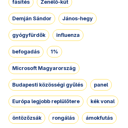
fásítés
Zenélő-kút
Demján Sándor
János-hegy
gyógyfürdők
influenza
befogadás
1%
Microsoft Magyarország
Budapesti közösségi gyűlés
panel
Európa legjobb replülőtere
kék vonal
öntözőzsák
rongálás
ámokfutás