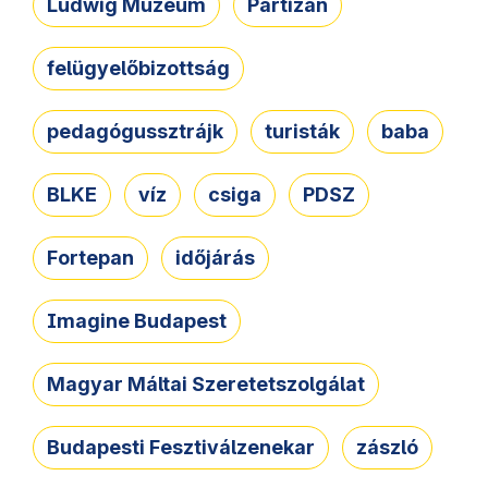
Ludwig Múzeum
Partizán
felügyelőbizottság
pedagógussztrájk
turisták
baba
BLKE
víz
csiga
PDSZ
Fortepan
időjárás
Imagine Budapest
Magyar Máltai Szeretetszolgálat
Budapesti Fesztiválzenekar
zászló