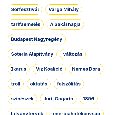
Sörfesztivál
Varga Mihály
tarifaemelés
A Sakál napja
Budapest Nagyregény
Soteria Alapítvány
változás
Ikarus
Víz Koalíció
Nemes Dóra
troli
oktatás
felszólítás
színészek
Jurij Gagarin
1896
látványtervek
energiahatékonyság