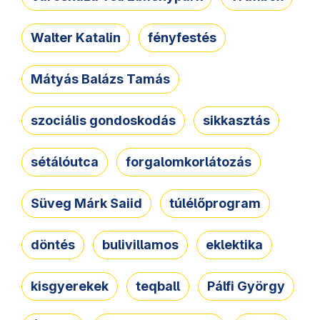
Walter Katalin
fényfestés
Mátyás Balázs Tamás
szociális gondoskodás
sikkasztás
sétálóutca
forgalomkorlátozás
Süveg Márk Saiid
túlélőprogram
döntés
bulivillamos
eklektika
kisgyerekek
teqball
Pálfi György