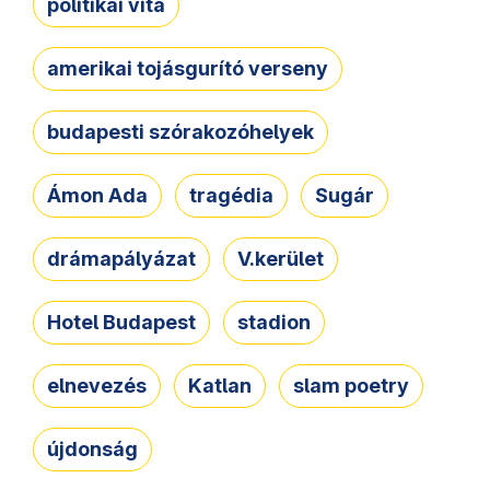
politikai vita
amerikai tojásgurító verseny
budapesti szórakozóhelyek
Ámon Ada
tragédia
Sugár
drámapályázat
V.kerület
Hotel Budapest
stadion
elnevezés
Katlan
slam poetry
újdonság