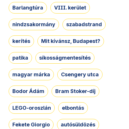
Barlangtúra
VIII. kerület
nindzsakormány
szabadstrand
kerítés
Mit kívánsz, Budapest?
patika
síkosságmentesítés
magyar márka
Csengery utca
Bodor Ádám
Bram Stoker-díj
LEGO-oroszlán
elbontás
Fekete Giorgio
autósüldözés