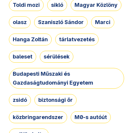
Toldi mozi
sikló
Magyar Közlöny
olasz
Szaniszló Sándor
Marci
Hanga Zoltán
tárlatvezetés
baleset
sérülések
Budapesti Műszaki és
Gazdaságtudományi Egyetem
zsidó
biztonsági őr
közbringarendszer
M0-s autóút