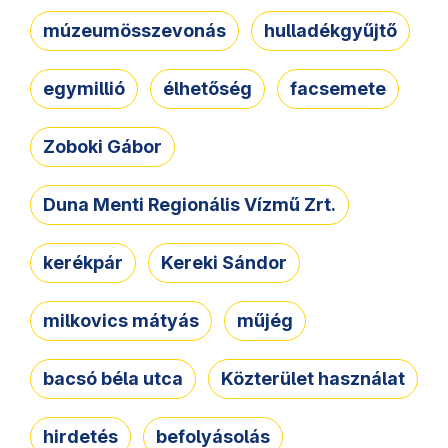
múzeumösszevonás
hulladékgyűjtő
egymillió
élhetőség
facsemete
Zoboki Gábor
Duna Menti Regionális Vízmű Zrt.
kerékpár
Kereki Sándor
milkovics mátyás
műjég
bacsó béla utca
Közterület használat
hirdetés
befolyásolás