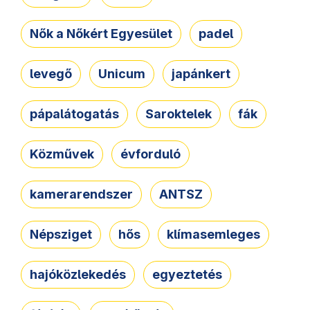
Nők a Nőkért Egyesület
padel
levegő
Unicum
japánkert
pápalátogatás
Saroktelek
fák
Közművek
évforduló
kamerarendszer
ANTSZ
Népsziget
hős
klímasemleges
hajóközlekedés
egyeztetés