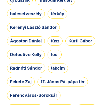
új buszok
második kerület
balesetveszély
térkép
Kerényi László Sándor
Ágoston Dániel
túsz
Kürti Gábor
Detective Kelly
foci
Radnóti Sándor
lakcím
Fekete Zaj
II. János Pál pápa tér
Ferencváros-Soroksár