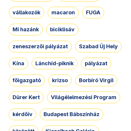
vállakozók
macaron
FUGA
Mi hazánk
biciklisáv
zeneszerzői pályázat
Szabad Új Hely
Kína
Lánchíd-piknik
pályázat
főigazgató
krizso
Borbíró Virgil
Dürer Kert
Világélelmezési Program
kérdőív
Budapest Bábszínház