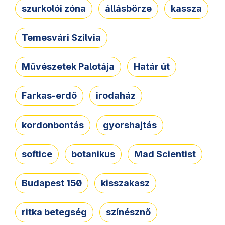
szurkolói zóna
állásbörze
kassza
Temesvári Szilvia
Művészetek Palotája
Határ út
Farkas-erdő
irodaház
kordonbontás
gyorshajtás
softice
botanikus
Mad Scientist
Budapest 150
kisszakasz
ritka betegség
színésznő