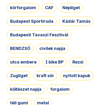
körforgalom
CAF
Népliget
Budapest Sportiroda
Kádár Tamás
Budapesti Tavaszi Fesztivál
BENDZSÓ
civilek napja
utca embere
I bike BP
Rezsi
Zugliget
kraft sör
nyitott kapuk
költészet napja
forgalom
téli gumi
metal