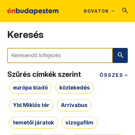
ROVATOK
Keresés
Keresés
Szűrés címkék szerint
ÖSSZES
európa kiadó
közlekedés
Ybl Miklós tér
Arrivabus
temetői járatok
vizsgafilm