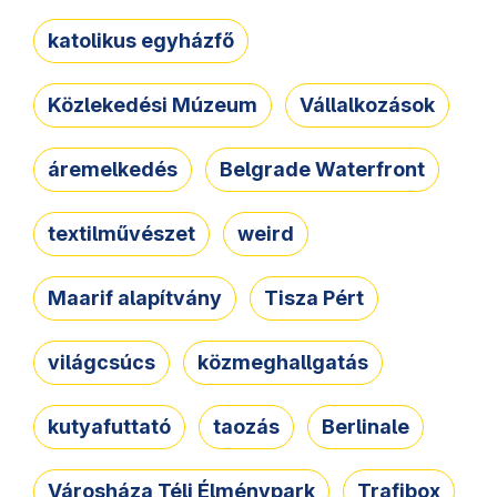
katolikus egyházfő
Közlekedési Múzeum
Vállalkozások
áremelkedés
Belgrade Waterfront
textilművészet
weird
Maarif alapítvány
Tisza Pért
világcsúcs
közmeghallgatás
kutyafuttató
taozás
Berlinale
Városháza Téli Élménypark
Trafibox