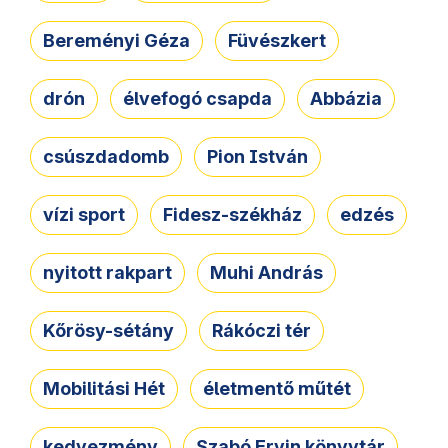
Bereményi Géza
Füvészkert
drón
élvefogó csapda
Abbázia
csúszdadomb
Pion István
vízi sport
Fidesz-székház
edzés
nyitott rakpart
Muhi András
Kőrösy-sétány
Rákóczi tér
Mobilitási Hét
életmentő műtét
kedvezmény
Szabó Ervin könyvtár