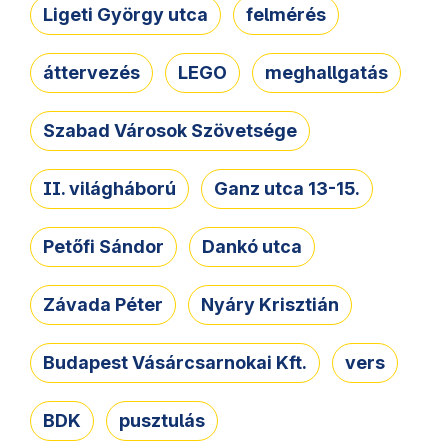
Ligeti György utca
felmérés
áttervezés
LEGO
meghallgatás
Szabad Városok Szövetsége
II. világháború
Ganz utca 13-15.
Petőfi Sándor
Dankó utca
Závada Péter
Nyáry Krisztián
Budapest Vásárcsarnokai Kft.
vers
BDK
pusztulás