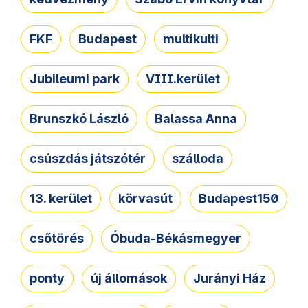
FKF
Budapest
multikulti
Jubileumi park
VIII.kerület
Brunszkó László
Balassa Anna
csúszdás játszótér
szálloda
13. kerület
körvasút
Budapest150
csőtörés
Óbuda-Békásmegyer
ponty
új állomások
Jurányi Ház