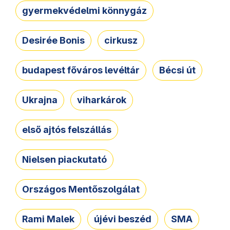
gyermekvédelmi könnygáz
Desirée Bonis
cirkusz
budapest főváros levéltár
Bécsi út
Ukrajna
viharkárok
első ajtós felszállás
Nielsen piackutató
Országos Mentőszolgálat
Rami Malek
újévi beszéd
SMA