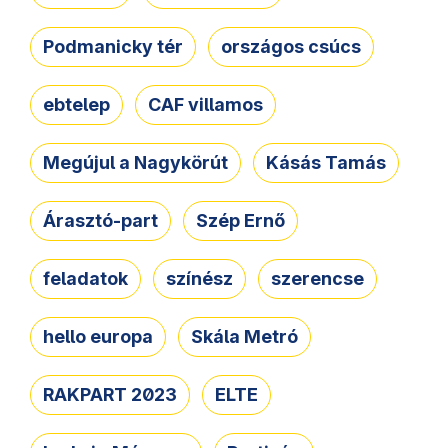
Podmanicky tér
országos csúcs
ebtelep
CAF villamos
Megújul a Nagykörút
Kásás Tamás
Árasztó-part
Szép Ernő
feladatok
színész
szerencse
hello europa
Skála Metró
RAKPART 2023
ELTE