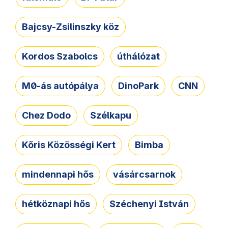
Bajcsy-Zsilinszky köz
Kordos Szabolcs
úthálózat
M0-ás autópálya
DinoPark
CNN
Chez Dodo
Szélkapu
Kőris Közösségi Kert
Bimba
mindennapi hős
vásárcsarnok
hétköznapi hős
Széchenyi István