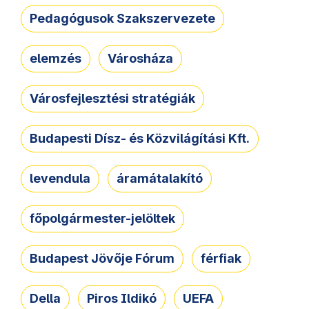
Pedagógusok Szakszervezete
elemzés
Városháza
Városfejlesztési stratégiák
Budapesti Dísz- és Közvilágítási Kft.
levendula
áramátalakító
főpolgármester-jelöltek
Budapest Jövője Fórum
férfiak
Della
Piros Ildikó
UEFA