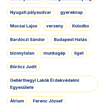
Nyugati pályaudvar
gyereknap
Mocsai Lajos
verseny
Kolodko
Bardóczi Sándor
Budapest Hatás
bizonytalan
munkagép
liget
Böröcz Judit
Gellérthegyi Lakók Érdekvédelmi
Egyesülete
Átrium
Ferenc József