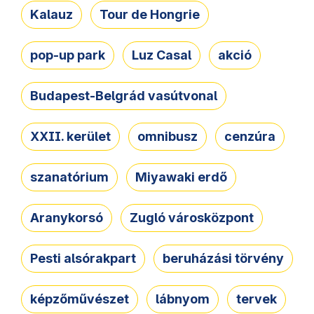
Kalauz
Tour de Hongrie
pop-up park
Luz Casal
akció
Budapest-Belgrád vasútvonal
XXII. kerület
omnibusz
cenzúra
szanatórium
Miyawaki erdő
Aranykorsó
Zugló városközpont
Pesti alsórakpart
beruházási törvény
képzőművészet
lábnyom
tervek