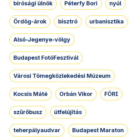
bírósági ülnök
Péterfy Bori
nyúl
Ördög-árok
bisztró
urbanisztika
Alsó-Jegenye-völgy
Budapest FotóFesztivál
Városi Tömegközlekedési Múzeum
Kocsis Máté
Orbán Vikor
FÖRI
szűrőbusz
útfelújítás
teherpályaudvar
Budapest Maraton