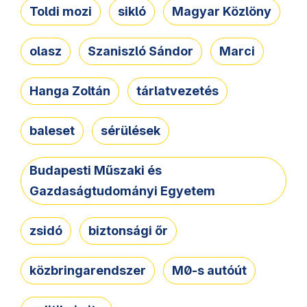
Toldi mozi
sikló
Magyar Közlöny
olasz
Szaniszló Sándor
Marci
Hanga Zoltán
tárlatvezetés
baleset
sérülések
Budapesti Műszaki és
Gazdaságtudományi Egyetem
zsidó
biztonsági őr
közbringarendszer
M0-s autóút