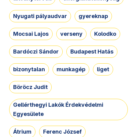
Nyugati pályaudvar
gyereknap
Mocsai Lajos
verseny
Kolodko
Bardóczi Sándor
Budapest Hatás
bizonytalan
munkagép
liget
Böröcz Judit
Gellérthegyi Lakók Érdekvédelmi
Egyesülete
Átrium
Ferenc József