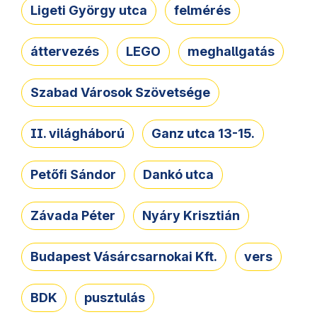
Ligeti György utca
felmérés
áttervezés
LEGO
meghallgatás
Szabad Városok Szövetsége
II. világháború
Ganz utca 13-15.
Petőfi Sándor
Dankó utca
Závada Péter
Nyáry Krisztián
Budapest Vásárcsarnokai Kft.
vers
BDK
pusztulás