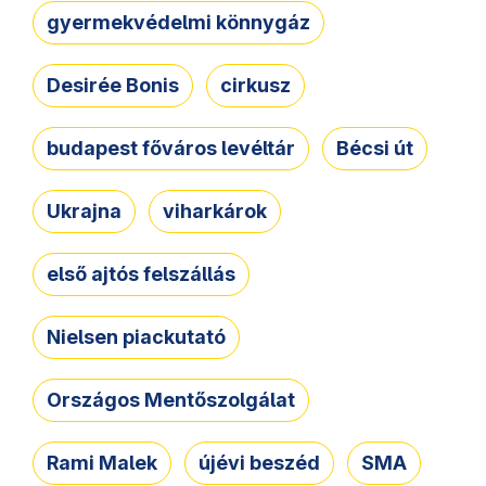
gyermekvédelmi könnygáz
Desirée Bonis
cirkusz
budapest főváros levéltár
Bécsi út
Ukrajna
viharkárok
első ajtós felszállás
Nielsen piackutató
Országos Mentőszolgálat
Rami Malek
újévi beszéd
SMA