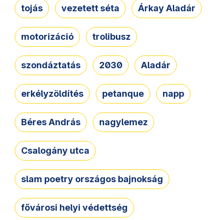
tojás
vezetett séta
Árkay Aladár
motorizáció
trolibusz
szondáztatás
2030
Aladár
erkélyzöldítés
petanque
napp
Béres András
nagylemez
Csalogány utca
slam poetry országos bajnokság
fővárosi helyi védettség