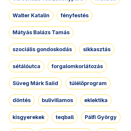
Walter Katalin
fényfestés
Mátyás Balázs Tamás
szociális gondoskodás
sikkasztás
sétálóutca
forgalomkorlátozás
Süveg Márk Saiid
túlélőprogram
döntés
bulivillamos
eklektika
kisgyerekek
teqball
Pálfi György