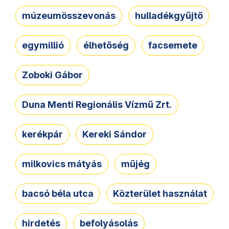
múzeumösszevonás
hulladékgyűjtő
egymillió
élhetőség
facsemete
Zoboki Gábor
Duna Menti Regionális Vízmű Zrt.
kerékpár
Kereki Sándor
milkovics mátyás
műjég
bacsó béla utca
Közterület használat
hirdetés
befolyásolás