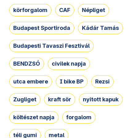
körforgalom
CAF
Népliget
Budapest Sportiroda
Kádár Tamás
Budapesti Tavaszi Fesztivál
BENDZSÓ
civilek napja
utca embere
I bike BP
Rezsi
Zugliget
kraft sör
nyitott kapuk
költészet napja
forgalom
téli gumi
metal