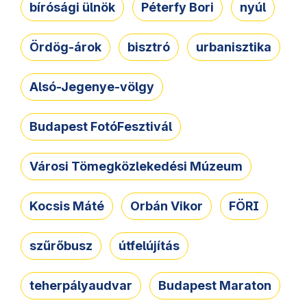
bírósági ülnök
Péterfy Bori
nyúl
Ördög-árok
bisztró
urbanisztika
Alsó-Jegenye-völgy
Budapest FotóFesztivál
Városi Tömegközlekedési Múzeum
Kocsis Máté
Orbán Vikor
FÖRI
szűrőbusz
útfelújítás
teherpályaudvar
Budapest Maraton