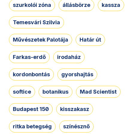
szurkolói zóna
állásbörze
kassza
Temesvári Szilvia
Művészetek Palotája
Határ út
Farkas-erdő
irodaház
kordonbontás
gyorshajtás
softice
botanikus
Mad Scientist
Budapest 150
kisszakasz
ritka betegség
színésznő