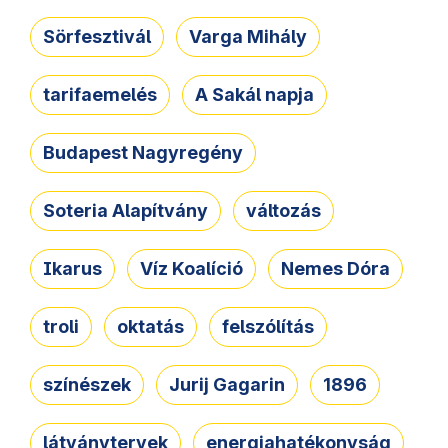
Sörfesztivál
Varga Mihály
tarifaemelés
A Sakál napja
Budapest Nagyregény
Soteria Alapítvány
változás
Ikarus
Víz Koalíció
Nemes Dóra
troli
oktatás
felszólítás
színészek
Jurij Gagarin
1896
látványtervek
energiahatékonyság