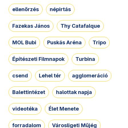
ellenőrzés
népirtás
Fazekas János
Thy Catafalque
MOL Bubi
Puskás Aréna
Tripo
Építészeti Filmnapok
Turbina
csend
Lehel tér
agglomeráció
Balettintézet
halottak napja
videotéka
Élet Menete
forradalom
Városligeti Műjég