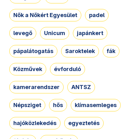
Nők a Nőkért Egyesület
padel
levegő
Unicum
japánkert
pápalátogatás
Saroktelek
fák
Közművek
évforduló
kamerarendszer
ANTSZ
Népsziget
hős
klímasemleges
hajóközlekedés
egyeztetés