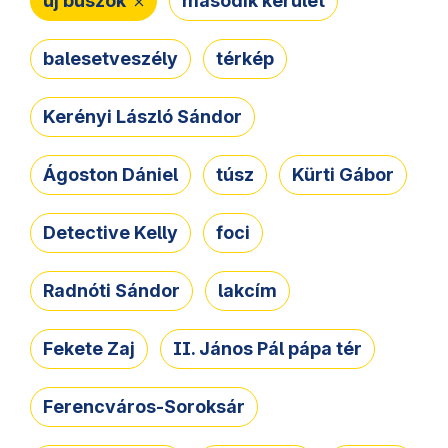
új buszok
második kerület
balesetveszély
térkép
Kerényi László Sándor
Ágoston Dániel
túsz
Kürti Gábor
Detective Kelly
foci
Radnóti Sándor
lakcím
Fekete Zaj
II. János Pál pápa tér
Ferencváros-Soroksár