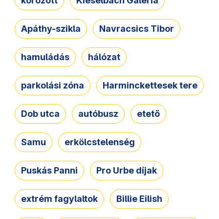
körözött
Kieselbach Galéria
Apáthy-szikla
Navracsics Tibor
hamuládás
hálózat
parkolási zóna
Harminckettesek tere
Dob utca
autóbusz
etető
Samu
erkölcstelenség
Puskás Panni
Pro Urbe díjak
extrém fagylaltok
Billie Eilish