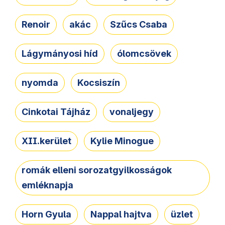
Renoir
akác
Szűcs Csaba
Lágymányosi híd
ólomcsövek
nyomda
Kocsiszín
Cinkotai Tájház
vonaljegy
XII.kerület
Kylie Minogue
romák elleni sorozatgyilkosságok
emléknapja
Horn Gyula
Nappal hajtva
üzlet