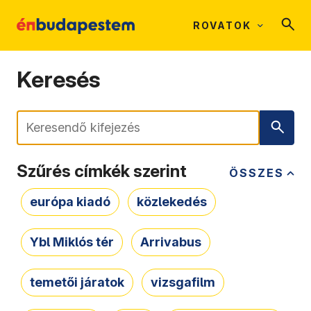
ROVATOK
Keresés
Keresés
Szűrés címkék szerint
ÖSSZES
európa kiadó
közlekedés
Ybl Miklós tér
Arrivabus
temetői járatok
vizsgafilm