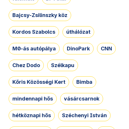
Bajcsy-Zsilinszky köz
Kordos Szabolcs
úthálózat
M0-ás autópálya
DinoPark
CNN
Chez Dodo
Szélkapu
Kőris Közösségi Kert
Bimba
mindennapi hős
vásárcsarnok
hétköznapi hős
Széchenyi István