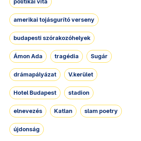
politikai vita
amerikai tojásgurító verseny
budapesti szórakozóhelyek
Ámon Ada
tragédia
Sugár
drámapályázat
V.kerület
Hotel Budapest
stadion
elnevezés
Katlan
slam poetry
újdonság