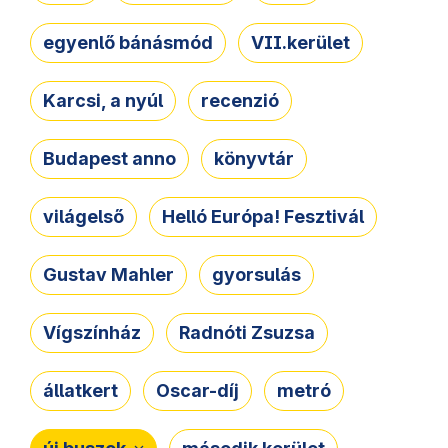
egyenlő bánásmód
VII.kerület
Karcsi, a nyúl
recenzió
Budapest anno
könyvtár
világelső
Helló Európa! Fesztivál
Gustav Mahler
gyorsulás
Vígszínház
Radnóti Zsuzsa
állatkert
Oscar-díj
metró