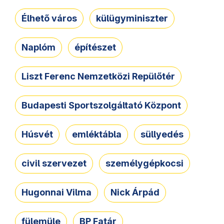
Élhető város
külügyminiszter
Naplóm
építészet
Liszt Ferenc Nemzetközi Repülőtér
Budapesti Sportszolgáltató Központ
Húsvét
emléktábla
süllyedés
civil szervezet
személygépkocsi
Hugonnai Vilma
Nick Árpád
fülemüle
BP Fatár