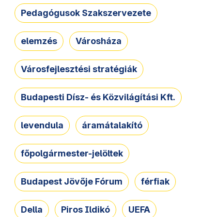
Pedagógusok Szakszervezete
elemzés
Városháza
Városfejlesztési stratégiák
Budapesti Dísz- és Közvilágítási Kft.
levendula
áramátalakító
főpolgármester-jelöltek
Budapest Jövője Fórum
férfiak
Della
Piros Ildikó
UEFA