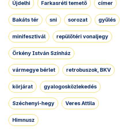
Újdelhi
Farkasréti temető
címer
Bakáts tér
sni
sorozat
gyűlés
minifesztivál
repülőtéri vonaljegy
Örkény István Színház
vármegye bérlet
retrobuszok, BKV
körjárat
gyalogosközlekedés
Széchenyi-hegy
Veres Attila
Himnusz