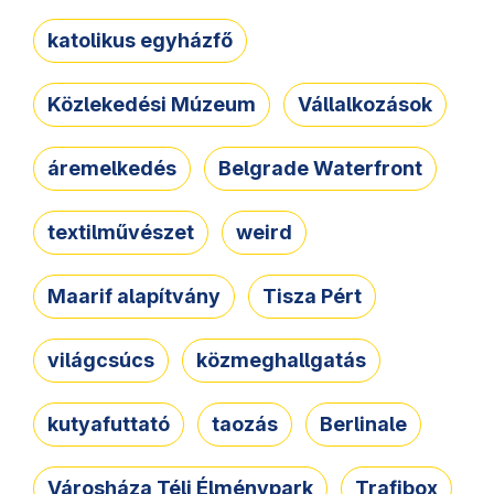
katolikus egyházfő
Közlekedési Múzeum
Vállalkozások
áremelkedés
Belgrade Waterfront
textilművészet
weird
Maarif alapítvány
Tisza Pért
világcsúcs
közmeghallgatás
kutyafuttató
taozás
Berlinale
Városháza Téli Élménypark
Trafibox