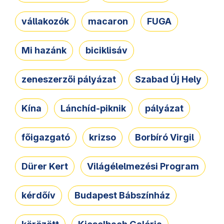
vállakozók
macaron
FUGA
Mi hazánk
biciklisáv
zeneszerzői pályázat
Szabad Új Hely
Kína
Lánchíd-piknik
pályázat
főigazgató
krizso
Borbíró Virgil
Dürer Kert
Világélelmezési Program
kérdőív
Budapest Bábszínház