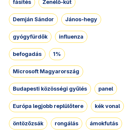
fásítés
Zenélő-kút
Demján Sándor
János-hegy
gyógyfürdők
influenza
befogadás
1%
Microsoft Magyarország
Budapesti közösségi gyűlés
panel
Európa legjobb replülőtere
kék vonal
öntözőzsák
rongálás
ámokfutás