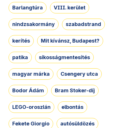
Barlangtúra
VIII. kerület
nindzsakormány
szabadstrand
kerítés
Mit kívánsz, Budapest?
patika
síkosságmentesítés
magyar márka
Csengery utca
Bodor Ádám
Bram Stoker-díj
LEGO-oroszlán
elbontás
Fekete Giorgio
autósüldözés