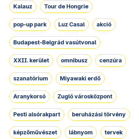
Kalauz
Tour de Hongrie
pop-up park
Luz Casal
akció
Budapest-Belgrád vasútvonal
XXII. kerület
omnibusz
cenzúra
szanatórium
Miyawaki erdő
Aranykorsó
Zugló városközpont
Pesti alsórakpart
beruházási törvény
képzőművészet
lábnyom
tervek