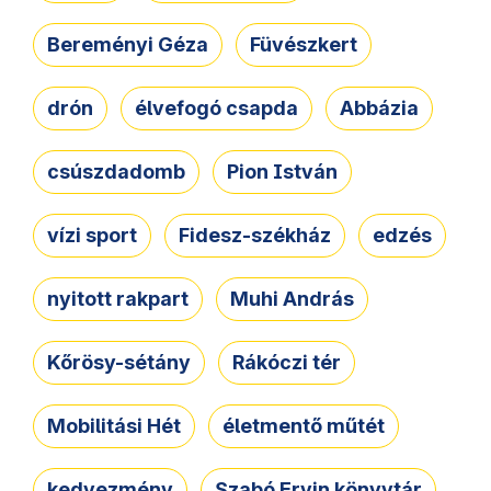
Bereményi Géza
Füvészkert
drón
élvefogó csapda
Abbázia
csúszdadomb
Pion István
vízi sport
Fidesz-székház
edzés
nyitott rakpart
Muhi András
Kőrösy-sétány
Rákóczi tér
Mobilitási Hét
életmentő műtét
kedvezmény
Szabó Ervin könyvtár