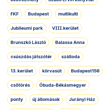
FKF
Budapest
multikulti
Jubileumi park
VIII.kerület
Brunszkó László
Balassa Anna
csúszdás játszótér
szálloda
13. kerület
körvasút
Budapest150
csőtörés
Óbuda-Békásmegyer
ponty
új állomások
Jurányi Ház