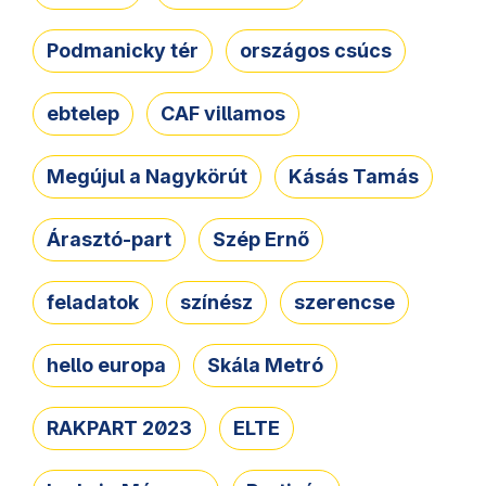
Podmanicky tér
országos csúcs
ebtelep
CAF villamos
Megújul a Nagykörút
Kásás Tamás
Árasztó-part
Szép Ernő
feladatok
színész
szerencse
hello europa
Skála Metró
RAKPART 2023
ELTE