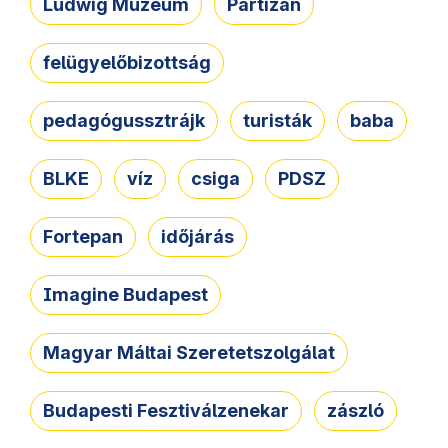
Ludwig Múzeum
Partizán
felügyelőbizottság
pedagógussztrájk
turisták
baba
BLKE
víz
csiga
PDSZ
Fortepan
időjárás
Imagine Budapest
Magyar Máltai Szeretetszolgálat
Budapesti Fesztiválzenekar
zászló