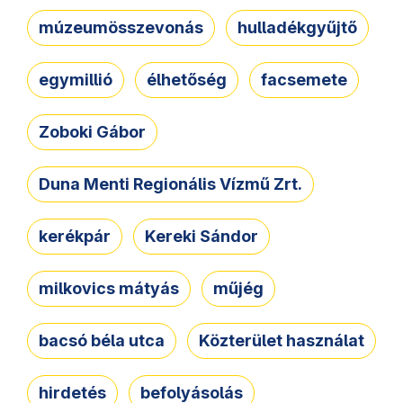
múzeumösszevonás
hulladékgyűjtő
egymillió
élhetőség
facsemete
Zoboki Gábor
Duna Menti Regionális Vízmű Zrt.
kerékpár
Kereki Sándor
milkovics mátyás
műjég
bacsó béla utca
Közterület használat
hirdetés
befolyásolás