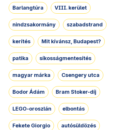
Barlangtúra
VIII. kerület
nindzsakormány
szabadstrand
kerítés
Mit kívánsz, Budapest?
patika
síkosságmentesítés
magyar márka
Csengery utca
Bodor Ádám
Bram Stoker-díj
LEGO-oroszlán
elbontás
Fekete Giorgio
autósüldözés