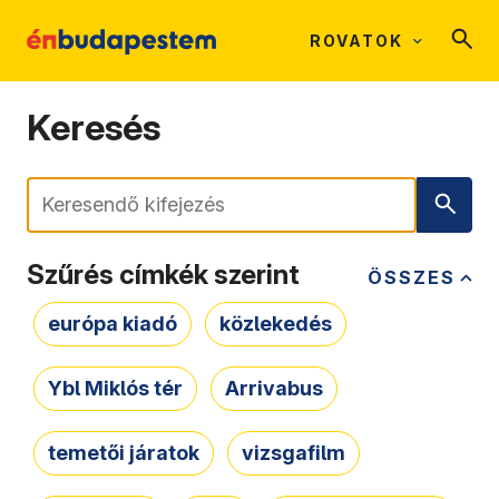
ROVATOK
Keresés
Keresés
Szűrés címkék szerint
ÖSSZES
európa kiadó
közlekedés
Ybl Miklós tér
Arrivabus
temetői járatok
vizsgafilm