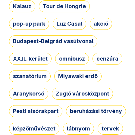
Kalauz
Tour de Hongrie
pop-up park
Luz Casal
akció
Budapest-Belgrád vasútvonal
XXII. kerület
omnibusz
cenzúra
szanatórium
Miyawaki erdő
Aranykorsó
Zugló városközpont
Pesti alsórakpart
beruházási törvény
képzőművészet
lábnyom
tervek