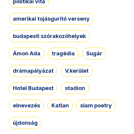
politikai vita
amerikai tojásgurító verseny
budapesti szórakozóhelyek
Ámon Ada
tragédia
Sugár
drámapályázat
V.kerület
Hotel Budapest
stadion
elnevezés
Katlan
slam poetry
újdonság