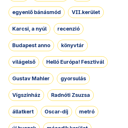
egyenlő bánásmód
VII.kerület
Karcsi, a nyúl
recenzió
Budapest anno
könyvtár
világelső
Helló Európa! Fesztivál
Gustav Mahler
gyorsulás
Vígszínház
Radnóti Zsuzsa
állatkert
Oscar-díj
metró