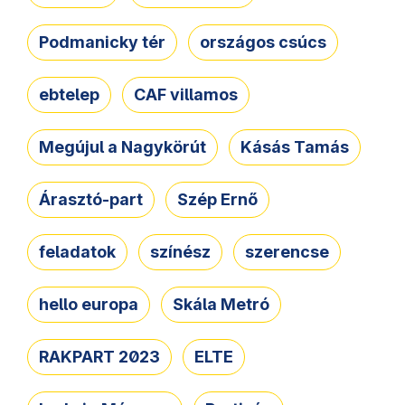
Podmanicky tér
országos csúcs
ebtelep
CAF villamos
Megújul a Nagykörút
Kásás Tamás
Árasztó-part
Szép Ernő
feladatok
színész
szerencse
hello europa
Skála Metró
RAKPART 2023
ELTE