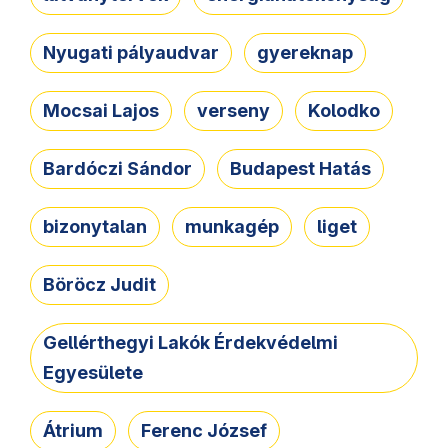
Nyugati pályaudvar
gyereknap
Mocsai Lajos
verseny
Kolodko
Bardóczi Sándor
Budapest Hatás
bizonytalan
munkagép
liget
Böröcz Judit
Gellérthegyi Lakók Érdekvédelmi
Egyesülete
Átrium
Ferenc József