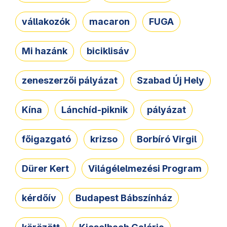
vállakozók
macaron
FUGA
Mi hazánk
biciklisáv
zeneszerzői pályázat
Szabad Új Hely
Kína
Lánchíd-piknik
pályázat
főigazgató
krizso
Borbíró Virgil
Dürer Kert
Világélelmezési Program
kérdőív
Budapest Bábszínház