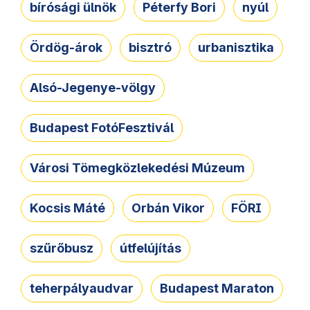
bírósági ülnök
Péterfy Bori
nyúl
Ördög-árok
bisztró
urbanisztika
Alsó-Jegenye-völgy
Budapest FotóFesztivál
Városi Tömegközlekedési Múzeum
Kocsis Máté
Orbán Vikor
FÖRI
szűrőbusz
útfelújítás
teherpályaudvar
Budapest Maraton