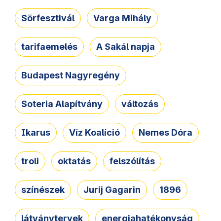
Sörfesztivál
Varga Mihály
tarifaemelés
A Sakál napja
Budapest Nagyregény
Soteria Alapítvány
változás
Ikarus
Víz Koalíció
Nemes Dóra
troli
oktatás
felszólítás
színészek
Jurij Gagarin
1896
látványtervek
energiahatékonyság