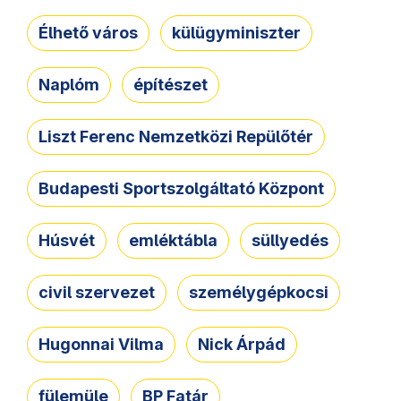
Élhető város
külügyminiszter
Naplóm
építészet
Liszt Ferenc Nemzetközi Repülőtér
Budapesti Sportszolgáltató Központ
Húsvét
emléktábla
süllyedés
civil szervezet
személygépkocsi
Hugonnai Vilma
Nick Árpád
fülemüle
BP Fatár