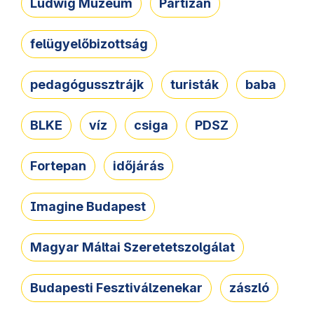
Ludwig Múzeum
Partizán
felügyelőbizottság
pedagógussztrájk
turisták
baba
BLKE
víz
csiga
PDSZ
Fortepan
időjárás
Imagine Budapest
Magyar Máltai Szeretetszolgálat
Budapesti Fesztiválzenekar
zászló