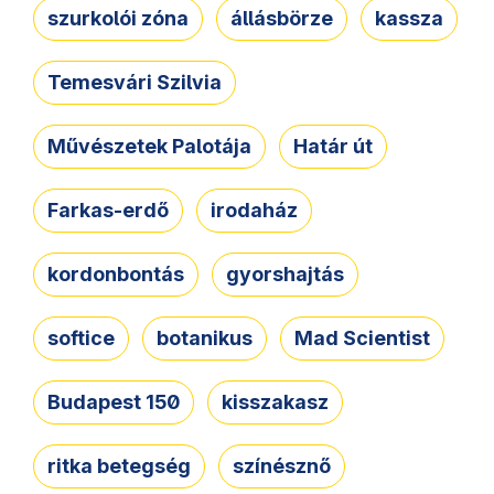
szurkolói zóna
állásbörze
kassza
Temesvári Szilvia
Művészetek Palotája
Határ út
Farkas-erdő
irodaház
kordonbontás
gyorshajtás
softice
botanikus
Mad Scientist
Budapest 150
kisszakasz
ritka betegség
színésznő