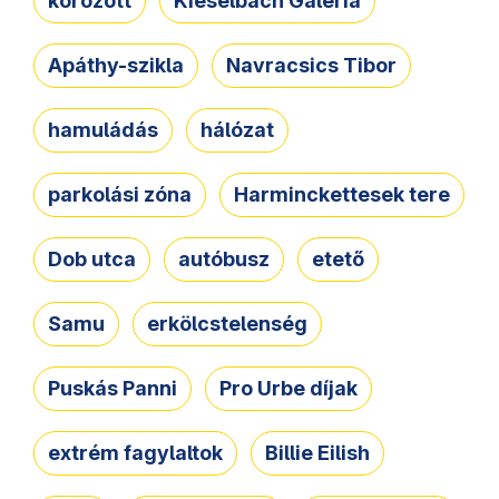
körözött
Kieselbach Galéria
Apáthy-szikla
Navracsics Tibor
hamuládás
hálózat
parkolási zóna
Harminckettesek tere
Dob utca
autóbusz
etető
Samu
erkölcstelenség
Puskás Panni
Pro Urbe díjak
extrém fagylaltok
Billie Eilish