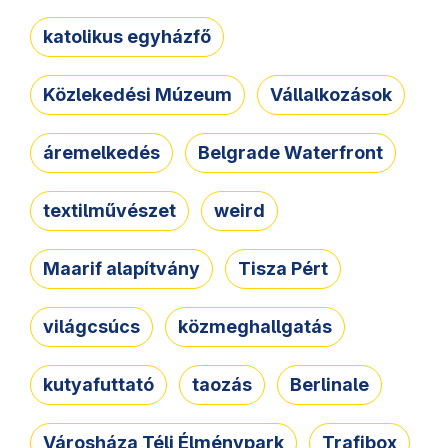
katolikus egyházfő
Közlekedési Múzeum
Vállalkozások
áremelkedés
Belgrade Waterfront
textilművészet
weird
Maarif alapítvány
Tisza Pért
világcsúcs
közmeghallgatás
kutyafuttató
taozás
Berlinale
Városháza Téli Élménypark
Trafibox