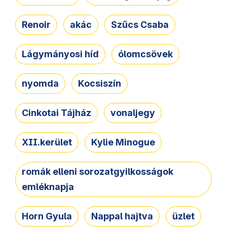
Renoir
akác
Szűcs Csaba
Lágymányosi híd
ólomcsövek
nyomda
Kocsiszín
Cinkotai Tájház
vonaljegy
XII.kerület
Kylie Minogue
romák elleni sorozatgyilkosságok
emléknapja
Horn Gyula
Nappal hajtva
üzlet