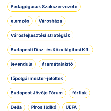
Pedagógusok Szakszervezete
elemzés
Városháza
Városfejlesztési stratégiák
Budapesti Dísz- és Közvilágítási Kft.
levendula
áramátalakító
főpolgármester-jelöltek
Budapest Jövője Fórum
férfiak
Della
Piros Ildikó
UEFA