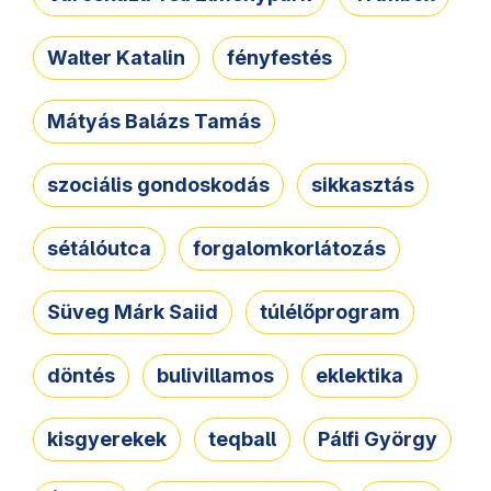
Walter Katalin
fényfestés
Mátyás Balázs Tamás
szociális gondoskodás
sikkasztás
sétálóutca
forgalomkorlátozás
Süveg Márk Saiid
túlélőprogram
döntés
bulivillamos
eklektika
kisgyerekek
teqball
Pálfi György