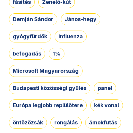
fásítés
Zenélő-kút
Demján Sándor
János-hegy
gyógyfürdők
influenza
befogadás
1%
Microsoft Magyarország
Budapesti közösségi gyűlés
panel
Európa legjobb replülőtere
kék vonal
öntözőzsák
rongálás
ámokfutás