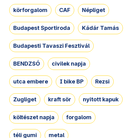
körforgalom
CAF
Népliget
Budapest Sportiroda
Kádár Tamás
Budapesti Tavaszi Fesztivál
BENDZSÓ
civilek napja
utca embere
I bike BP
Rezsi
Zugliget
kraft sör
nyitott kapuk
költészet napja
forgalom
téli gumi
metal