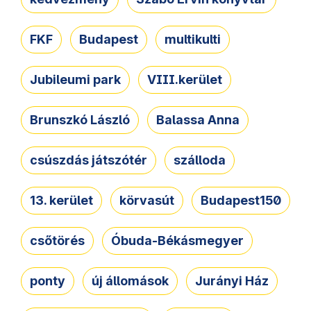
FKF
Budapest
multikulti
Jubileumi park
VIII.kerület
Brunszkó László
Balassa Anna
csúszdás játszótér
szálloda
13. kerület
körvasút
Budapest150
csőtörés
Óbuda-Békásmegyer
ponty
új állomások
Jurányi Ház