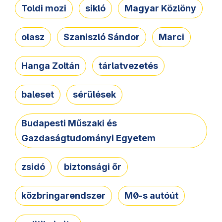
Toldi mozi
sikló
Magyar Közlöny
olasz
Szaniszló Sándor
Marci
Hanga Zoltán
tárlatvezetés
baleset
sérülések
Budapesti Műszaki és
Gazdaságtudományi Egyetem
zsidó
biztonsági őr
közbringarendszer
M0-s autóút