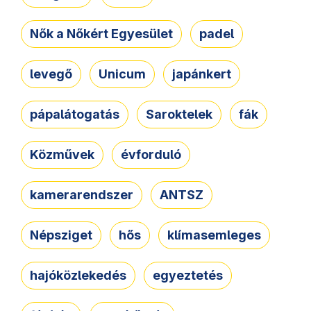
Nők a Nőkért Egyesület
padel
levegő
Unicum
japánkert
pápalátogatás
Saroktelek
fák
Közművek
évforduló
kamerarendszer
ANTSZ
Népsziget
hős
klímasemleges
hajóközlekedés
egyeztetés