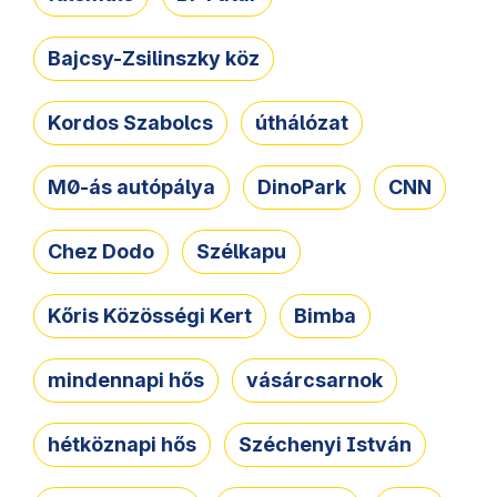
Bajcsy-Zsilinszky köz
Kordos Szabolcs
úthálózat
M0-ás autópálya
DinoPark
CNN
Chez Dodo
Szélkapu
Kőris Közösségi Kert
Bimba
mindennapi hős
vásárcsarnok
hétköznapi hős
Széchenyi István