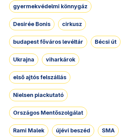
gyermekvédelmi könnygáz
Desirée Bonis
cirkusz
budapest főváros levéltár
Bécsi út
Ukrajna
viharkárok
első ajtós felszállás
Nielsen piackutató
Országos Mentőszolgálat
Rami Malek
újévi beszéd
SMA