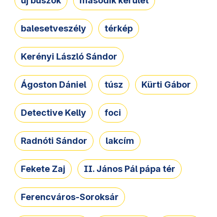
új buszok
második kerület
balesetveszély
térkép
Kerényi László Sándor
Ágoston Dániel
túsz
Kürti Gábor
Detective Kelly
foci
Radnóti Sándor
lakcím
Fekete Zaj
II. János Pál pápa tér
Ferencváros-Soroksár