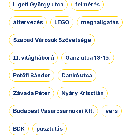
Ligeti György utca
felmérés
áttervezés
LEGO
meghallgatás
Szabad Városok Szövetsége
II. világháború
Ganz utca 13-15.
Petőfi Sándor
Dankó utca
Závada Péter
Nyáry Krisztián
Budapest Vásárcsarnokai Kft.
vers
BDK
pusztulás