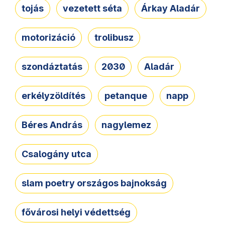
tojás
vezetett séta
Árkay Aladár
motorizáció
trolibusz
szondáztatás
2030
Aladár
erkélyzöldítés
petanque
napp
Béres András
nagylemez
Csalogány utca
slam poetry országos bajnokság
fővárosi helyi védettség