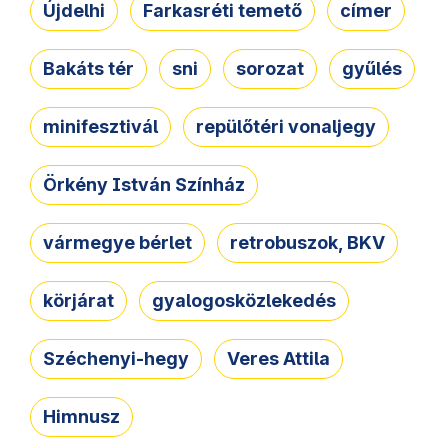
Újdelhi
Farkasréti temető
címer
Bakáts tér
sni
sorozat
gyűlés
minifesztivál
repülőtéri vonaljegy
Örkény István Színház
vármegye bérlet
retrobuszok, BKV
körjárat
gyalogosközlekedés
Széchenyi-hegy
Veres Attila
Himnusz