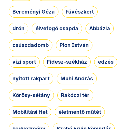
Bereményi Géza
Füvészkert
drón
élvefogó csapda
Abbázia
csúszdadomb
Pion István
vízi sport
Fidesz-székház
edzés
nyitott rakpart
Muhi András
Kőrösy-sétány
Rákóczi tér
Mobilitási Hét
életmentő műtét
kedvezmény
Szabó Ervin könyvtár