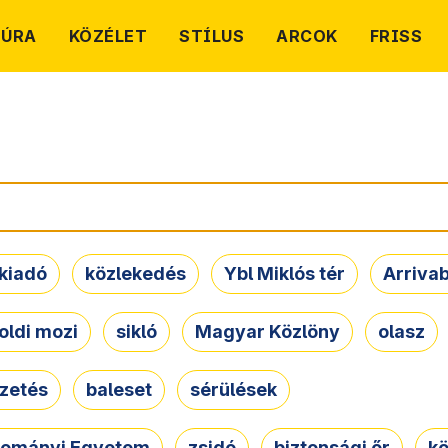
TÚRA
KÖZÉLET
STÍLUS
ARCOK
FRISS
kiadó
közlekedés
Ybl Miklós tér
Arriva
oldi mozi
sikló
Magyar Közlöny
olasz
ezetés
baleset
sérülések
dományi Egyetem
zsidó
biztonsági őr
kö