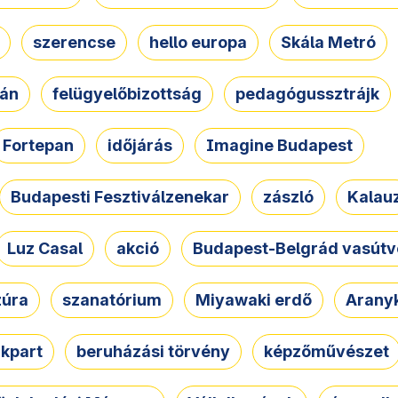
szerencse
hello europa
Skála Metró
zán
felügyelőbizottság
pedagógussztrájk
Fortepan
időjárás
Imagine Budapest
Budapesti Fesztiválzenekar
zászló
Kalau
Luz Casal
akció
Budapest-Belgrád vasútv
zúra
szanatórium
Miyawaki erdő
Arany
akpart
beruházási törvény
képzőművészet