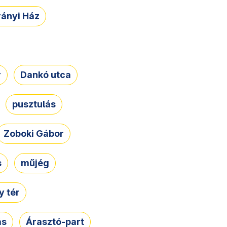
rányi Ház
r
Dankó utca
pusztulás
Zoboki Gábor
s
műjég
 tér
ás
Árasztó-part