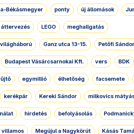
a-Békásmegyer
ponty
új állomások
Ju
áttervezés
LEGO
meghallgatás
. világháború
Ganz utca 13-15.
Petőfi Sándo
Budapest Vásárcsarnokai Kft.
vers
BDK
űjtő
egymillió
élhetőség
facsemete
kerékpár
Kereki Sándor
milkovics mátyá
nálat
hirdetés
befolyásolás
Podmanicky
 villamos
Megújul a Nagykörút
Kásás Tam