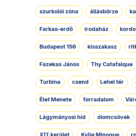
szurkolói zóna
állásbörze
ka
Farkas-erdő
irodaház
kordo
Budapest 150
kisszakasz
ri
Fazekas János
Thy Catafalque
Turbina
csend
Lehel tér
Élet Menete
forradalom
Vár
Lágymányosi híd
ólomcsövek
XII.kerület
Kylie Minogue
r