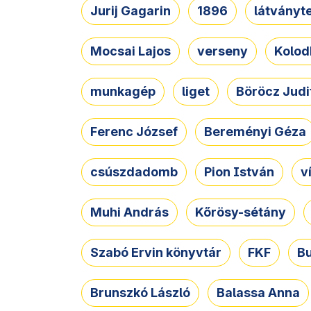
Jurij Gagarin
1896
látványt
Mocsai Lajos
verseny
Kolod
munkagép
liget
Böröcz Judi
Ferenc József
Bereményi Géza
csúszdadomb
Pion István
v
Muhi András
Kőrösy-sétány
Szabó Ervin könyvtár
FKF
B
Brunszkó László
Balassa Anna