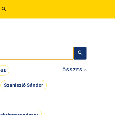
ÖSSZES
bus
Szaniszló Sándor
zbringarendszer