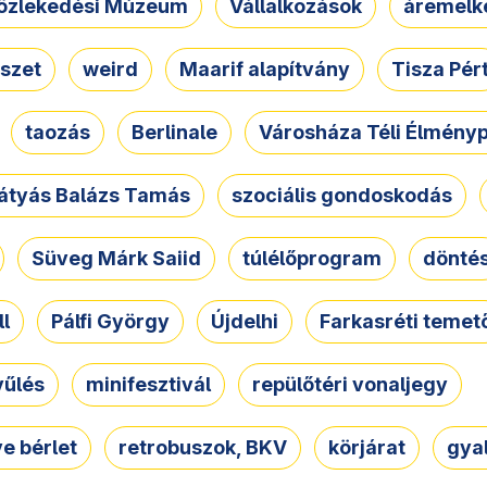
özlekedési Múzeum
Vállalkozások
áremelk
szet
weird
Maarif alapítvány
Tisza Pér
taozás
Berlinale
Városháza Téli Élmény
átyás Balázs Tamás
szociális gondoskodás
Süveg Márk Saiid
túlélőprogram
dönté
ll
Pálfi György
Újdelhi
Farkasréti temet
yűlés
minifesztivál
repülőtéri vonaljegy
e bérlet
retrobuszok, BKV
körjárat
gya