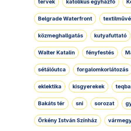
tervek
katolikus egyházfő
K
Belgrade Waterfront
textilművé
közmeghallgatás
kutyafuttató
Walter Katalin
fényfestés
M
sétálóutca
forgalomkorlátozás
eklektika
kisgyerekek
teqba
Bakáts tér
sni
sorozat
g
Örkény István Színház
vármegy