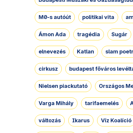
M0-s autóút
politikai vita
am
Ámon Ada
tragédia
Sugár
elnevezés
Katlan
slam poet
cirkusz
budapest főváros levélt
Nielsen piackutató
Országos Me
Varga Mihály
tarifaemelés
A
változás
Ikarus
Víz Koalíció