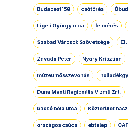
Budapest150
csőtörés
Óbud
Ligeti György utca
felmérés
Szabad Városok Szövetsége
II
Závada Péter
Nyáry Krisztián
múzeumösszevonás
hulladékgy
Duna Menti Regionális Vízmű Zrt.
bacsó béla utca
Közterület hasz
országos csúcs
ebtelep
CAF