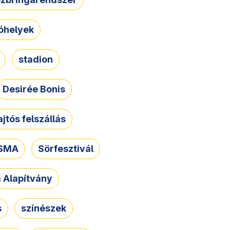
óhelyek
stadion
Desirée Bonis
ajtós felszállás
SMA
Sörfesztivál
a Alapítvány
s
színészek