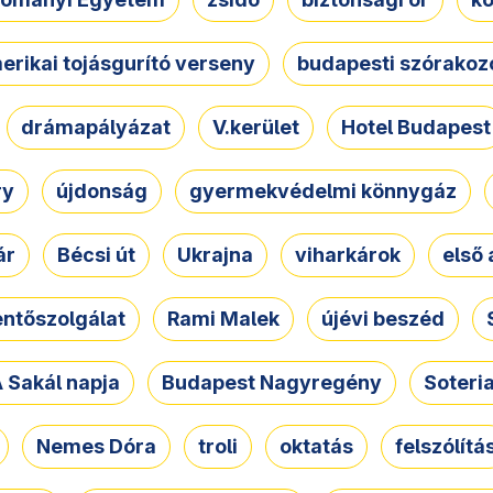
erikai tojásgurító verseny
budapesti szórakoz
drámapályázat
V.kerület
Hotel Budapest
ry
újdonság
gyermekvédelmi könnygáz
ár
Bécsi út
Ukrajna
viharkárok
első 
ntőszolgálat
Rami Malek
újévi beszéd
 Sakál napja
Budapest Nagyregény
Soteri
Nemes Dóra
troli
oktatás
felszólítá