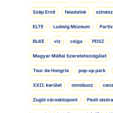
Szép Ernő
feladatok
színész
ELTE
Ludwig Múzeum
Parti
BLKE
víz
csiga
PDSZ
Magyar Máltai Szeretetszolgálat
Tour de Hongrie
pop-up park
XXII. kerület
omnibusz
cen
Zugló városközpont
Pesti alsór