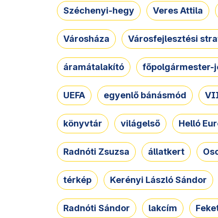
Széchenyi-hegy
Veres Attila
Városháza
Városfejlesztési str
áramátalakító
főpolgármester-j
UEFA
egyenlő bánásmód
VII
könyvtár
világelső
Helló Eur
Radnóti Zsuzsa
állatkert
Osc
térkép
Kerényi László Sándor
Radnóti Sándor
lakcím
Feket