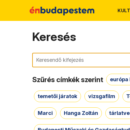
KUL
Keresés
Keresés
Szűrés címkék szerint
európa 
temetői járatok
vizsgafilm
T
Marci
Hanga Zoltán
tárlatv
Budapesti Műszaki és Gazdaságtu