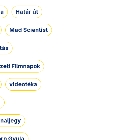
ja
Határ út
Mad Scientist
tás
zeti Filmnapok
videotéka
a
naljegy
rn Gyula