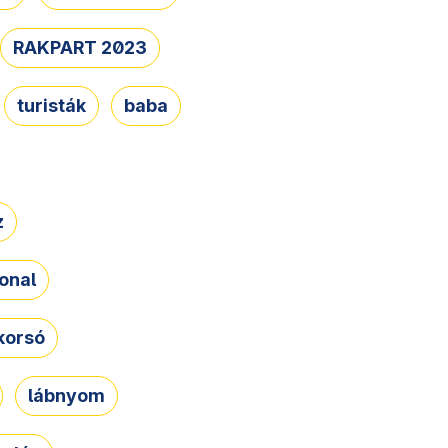
RAKPART 2023
turisták
baba
z
onal
korsó
lábnyom