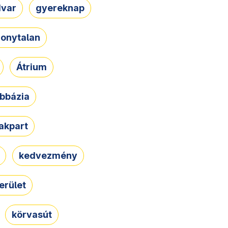
dvar
gyereknap
zonytalan
Átrium
bbázia
rakpart
kedvezmény
erület
körvasút