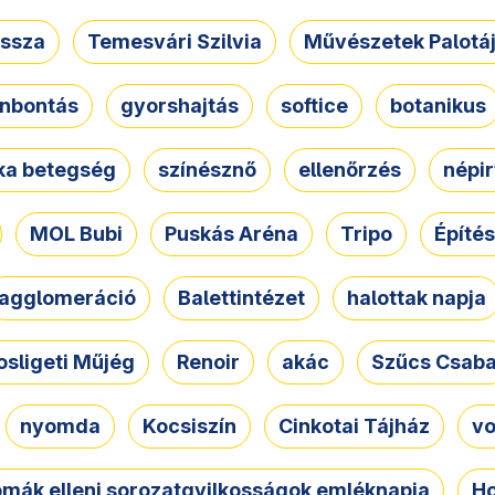
ssza
Temesvári Szilvia
Művészetek Palotá
nbontás
gyorshajtás
softice
botanikus
tka betegség
színésznő
ellenőrzés
népir
MOL Bubi
Puskás Aréna
Tripo
Építés
agglomeráció
Balettintézet
halottak napja
osligeti Műjég
Renoir
akác
Szűcs Csab
nyomda
Kocsiszín
Cinkotai Tájház
vo
omák elleni sorozatgyilkosságok emléknapja
Ho