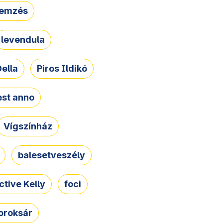
lemzés
levendula
ella
Piros Ildikó
st anno
Vígszínház
balesetveszély
ctive Kelly
foci
oroksár