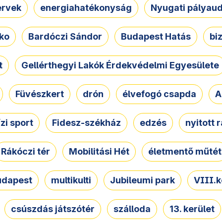
ervek
energiahatékonyság
Nyugati pályau
ko
Bardóczi Sándor
Budapest Hatás
bi
t
Gellérthegyi Lakók Érdekvédelmi Egyesülete
Füvészkert
drón
élvefogó csapda
A
ízi sport
Fidesz-székház
edzés
nyitott 
Rákóczi tér
Mobilitási Hét
életmentő műtét
udapest
multikulti
Jubileumi park
VIII.k
csúszdás játszótér
szálloda
13. kerület