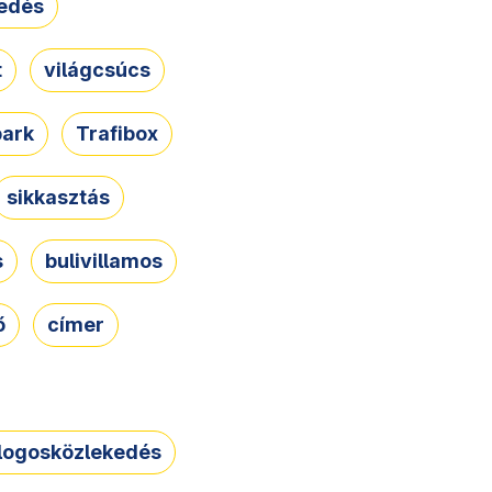
edés
t
világcsúcs
park
Trafibox
sikkasztás
s
bulivillamos
ő
címer
logosközlekedés