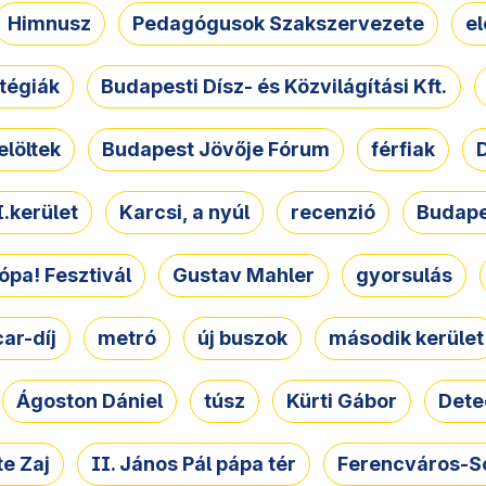
Himnusz
Pedagógusok Szakszervezete
e
atégiák
Budapesti Dísz- és Közvilágítási Kft.
elöltek
Budapest Jövője Fórum
férfiak
D
.kerület
Karcsi, a nyúl
recenzió
Budape
ópa! Fesztivál
Gustav Mahler
gyorsulás
ar-díj
metró
új buszok
második kerület
Ágoston Dániel
túsz
Kürti Gábor
Dete
e Zaj
II. János Pál pápa tér
Ferencváros-S