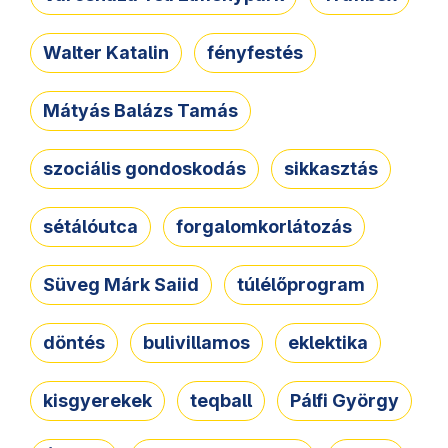
Walter Katalin
fényfestés
Mátyás Balázs Tamás
szociális gondoskodás
sikkasztás
sétálóutca
forgalomkorlátozás
Süveg Márk Saiid
túlélőprogram
döntés
bulivillamos
eklektika
kisgyerekek
teqball
Pálfi György