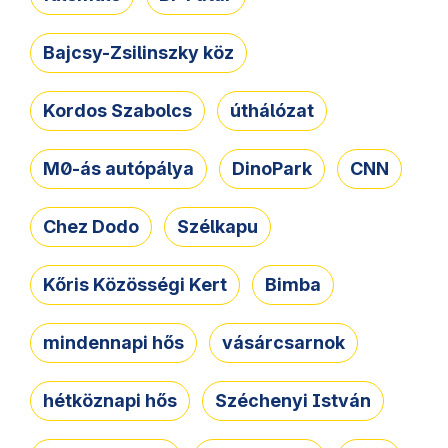
Bajcsy-Zsilinszky köz
Kordos Szabolcs
úthálózat
M0-ás autópálya
DinoPark
CNN
Chez Dodo
Szélkapu
Kőris Közösségi Kert
Bimba
mindennapi hős
vásárcsarnok
hétköznapi hős
Széchenyi István