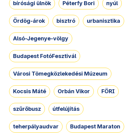
bírósági ülnök
Péterfy Bori
nyúl
Ördög-árok
bisztró
urbanisztika
Alsó-Jegenye-völgy
Budapest FotóFesztivál
Városi Tömegközlekedési Múzeum
Kocsis Máté
Orbán Vikor
FÖRI
szűrőbusz
útfelújítás
teherpályaudvar
Budapest Maraton