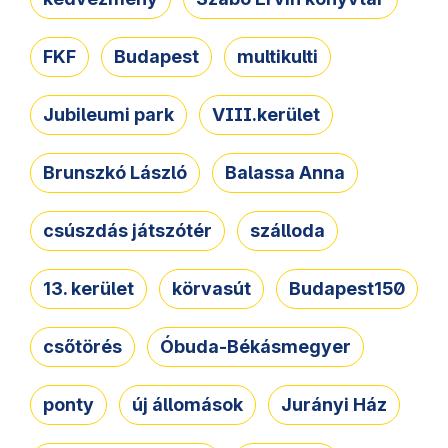
FKF
Budapest
multikulti
Jubileumi park
VIII.kerület
Brunszkó László
Balassa Anna
csúszdás játszótér
szálloda
13. kerület
körvasút
Budapest150
csőtörés
Óbuda-Békásmegyer
ponty
új állomások
Jurányi Ház