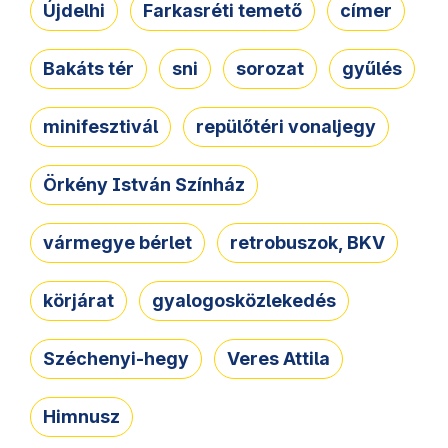
Újdelhi
Farkasréti temető
címer
Bakáts tér
sni
sorozat
gyűlés
minifesztivál
repülőtéri vonaljegy
Örkény István Színház
vármegye bérlet
retrobuszok, BKV
körjárat
gyalogosközlekedés
Széchenyi-hegy
Veres Attila
Himnusz