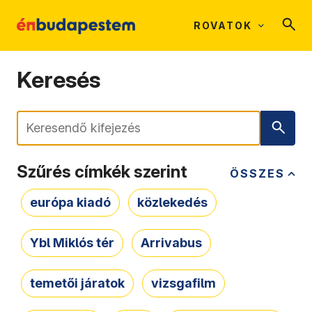
ROVATOK
Keresés
Keresés
Szűrés címkék szerint
ÖSSZES
európa kiadó
közlekedés
Ybl Miklós tér
Arrivabus
temetői járatok
vizsgafilm