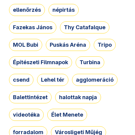
ellenőrzés
népirtás
Fazekas János
Thy Catafalque
MOL Bubi
Puskás Aréna
Tripo
Építészeti Filmnapok
Turbina
csend
Lehel tér
agglomeráció
Balettintézet
halottak napja
videotéka
Élet Menete
forradalom
Városligeti Műjég