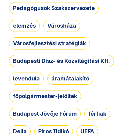
Pedagógusok Szakszervezete
elemzés
Városháza
Városfejlesztési stratégiák
Budapesti Dísz- és Közvilágítási Kft.
levendula
áramátalakító
főpolgármester-jelöltek
Budapest Jövője Fórum
férfiak
Della
Piros Ildikó
UEFA