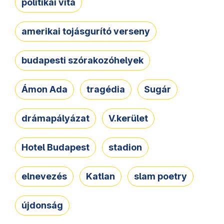
politikai vita
amerikai tojásgurító verseny
budapesti szórakozóhelyek
Ámon Ada
tragédia
Sugár
drámapályázat
V.kerület
Hotel Budapest
stadion
elnevezés
Katlan
slam poetry
újdonság