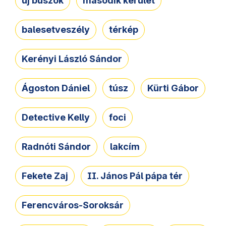
új buszok
második kerület
balesetveszély
térkép
Kerényi László Sándor
Ágoston Dániel
túsz
Kürti Gábor
Detective Kelly
foci
Radnóti Sándor
lakcím
Fekete Zaj
II. János Pál pápa tér
Ferencváros-Soroksár