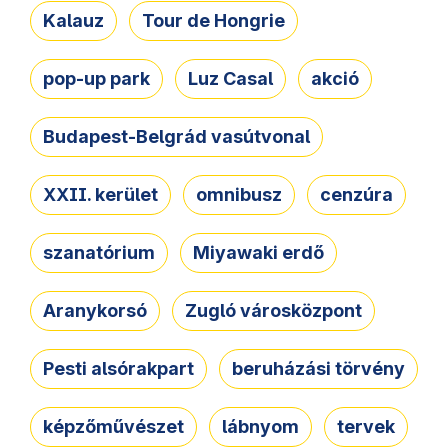
Kalauz
Tour de Hongrie
pop-up park
Luz Casal
akció
Budapest-Belgrád vasútvonal
XXII. kerület
omnibusz
cenzúra
szanatórium
Miyawaki erdő
Aranykorsó
Zugló városközpont
Pesti alsórakpart
beruházási törvény
képzőművészet
lábnyom
tervek