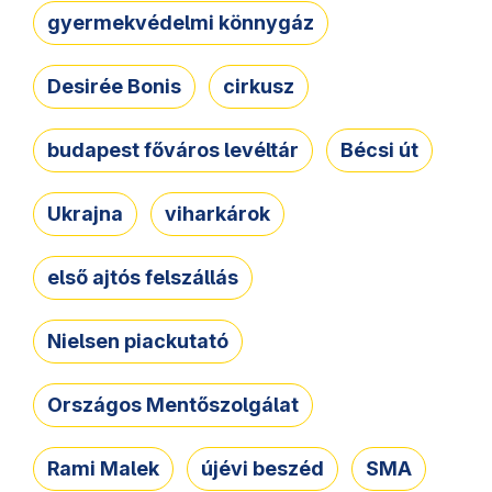
gyermekvédelmi könnygáz
Desirée Bonis
cirkusz
budapest főváros levéltár
Bécsi út
Ukrajna
viharkárok
első ajtós felszállás
Nielsen piackutató
Országos Mentőszolgálat
Rami Malek
újévi beszéd
SMA