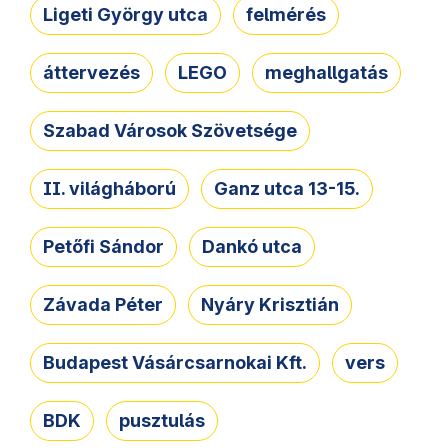
Ligeti György utca
felmérés
áttervezés
LEGO
meghallgatás
Szabad Városok Szövetsége
II. világháború
Ganz utca 13-15.
Petőfi Sándor
Dankó utca
Závada Péter
Nyáry Krisztián
Budapest Vásárcsarnokai Kft.
vers
BDK
pusztulás