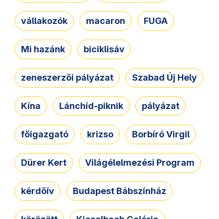
vállakozók
macaron
FUGA
Mi hazánk
biciklisáv
zeneszerzői pályázat
Szabad Új Hely
Kína
Lánchíd-piknik
pályázat
főigazgató
krizso
Borbíró Virgil
Dürer Kert
Világélelmezési Program
kérdőív
Budapest Bábszínház