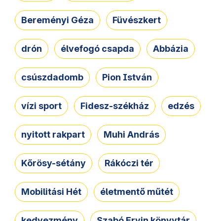
Bereményi Géza
Füvészkert
drón
élvefogó csapda
Abbázia
csúszdadomb
Pion István
vízi sport
Fidesz-székház
edzés
nyitott rakpart
Muhi András
Kőrösy-sétány
Rákóczi tér
Mobilitási Hét
életmentő műtét
kedvezmény
Szabó Ervin könyvtár