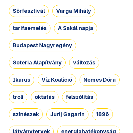
Sörfesztivál
Varga Mihály
tarifaemelés
A Sakál napja
Budapest Nagyregény
Soteria Alapítvány
változás
Ikarus
Víz Koalíció
Nemes Dóra
troli
oktatás
felszólítás
színészek
Jurij Gagarin
1896
látványtervek
energiahatékonyság