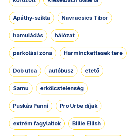
körözött
Kieselbach Galéria
Apáthy-szikla
Navracsics Tibor
hamuládás
hálózat
parkolási zóna
Harminckettesek tere
Dob utca
autóbusz
etető
Samu
erkölcstelenség
Puskás Panni
Pro Urbe díjak
extrém fagylaltok
Billie Eilish