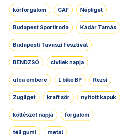
körforgalom
CAF
Népliget
Budapest Sportiroda
Kádár Tamás
Budapesti Tavaszi Fesztivál
BENDZSÓ
civilek napja
utca embere
I bike BP
Rezsi
Zugliget
kraft sör
nyitott kapuk
költészet napja
forgalom
téli gumi
metal