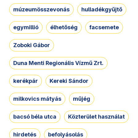
múzeumösszevonás
hulladékgyűjtő
egymillió
élhetőség
facsemete
Zoboki Gábor
Duna Menti Regionális Vízmű Zrt.
kerékpár
Kereki Sándor
milkovics mátyás
műjég
bacsó béla utca
Közterület használat
hirdetés
befolyásolás