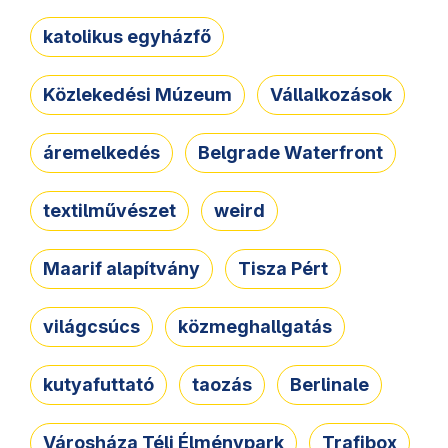
katolikus egyházfő
Közlekedési Múzeum
Vállalkozások
áremelkedés
Belgrade Waterfront
textilművészet
weird
Maarif alapítvány
Tisza Pért
világcsúcs
közmeghallgatás
kutyafuttató
taozás
Berlinale
Városháza Téli Élménypark
Trafibox