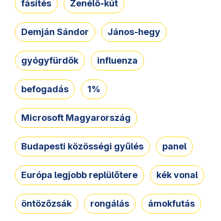
fásítés
Zenélő-kút
Demján Sándor
János-hegy
gyógyfürdők
influenza
befogadás
1%
Microsoft Magyarország
Budapesti közösségi gyűlés
panel
Európa legjobb replülőtere
kék vonal
öntözőzsák
rongálás
ámokfutás