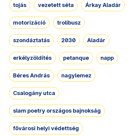
tojás
vezetett séta
Árkay Aladár
motorizáció
trolibusz
szondáztatás
2030
Aladár
erkélyzöldítés
petanque
napp
Béres András
nagylemez
Csalogány utca
slam poetry országos bajnokság
fővárosi helyi védettség