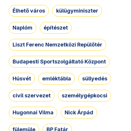
Élhető város
külügyminiszter
Naplóm
építészet
Liszt Ferenc Nemzetközi Repülőtér
Budapesti Sportszolgáltató Központ
Húsvét
emléktábla
süllyedés
civil szervezet
személygépkocsi
Hugonnai Vilma
Nick Árpád
fülemüle
BP Fatár