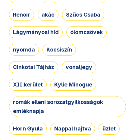
Renoir
akác
Szűcs Csaba
Lágymányosi híd
ólomcsövek
nyomda
Kocsiszín
Cinkotai Tájház
vonaljegy
XII.kerület
Kylie Minogue
romák elleni sorozatgyilkosságok
emléknapja
Horn Gyula
Nappal hajtva
üzlet