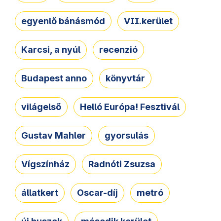
egyenlő bánásmód
VII.kerület
Karcsi, a nyúl
recenzió
Budapest anno
könyvtár
világelső
Helló Európa! Fesztivál
Gustav Mahler
gyorsulás
Vígszínház
Radnóti Zsuzsa
állatkert
Oscar-díj
metró