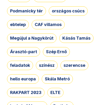
Podmanicky tér
országos csúcs
ebtelep
CAF villamos
Megújul a Nagykörút
Kásás Tamás
Árasztó-part
Szép Ernő
feladatok
színész
szerencse
hello europa
Skála Metró
RAKPART 2023
ELTE