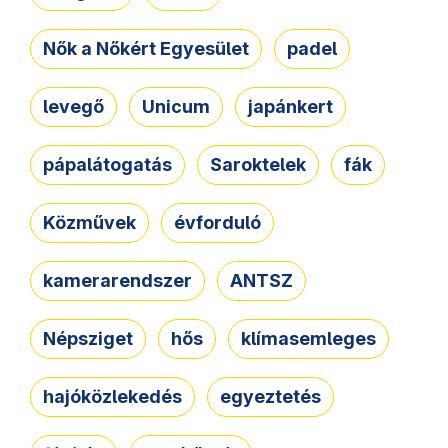
Nők a Nőkért Egyesület
padel
levegő
Unicum
japánkert
pápalátogatás
Saroktelek
fák
Közművek
évforduló
kamerarendszer
ANTSZ
Népsziget
hős
klímasemleges
hajóközlekedés
egyeztetés