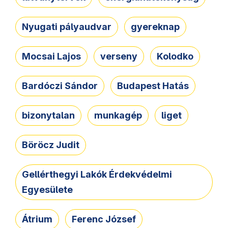
Nyugati pályaudvar
gyereknap
Mocsai Lajos
verseny
Kolodko
Bardóczi Sándor
Budapest Hatás
bizonytalan
munkagép
liget
Böröcz Judit
Gellérthegyi Lakók Érdekvédelmi
Egyesülete
Átrium
Ferenc József