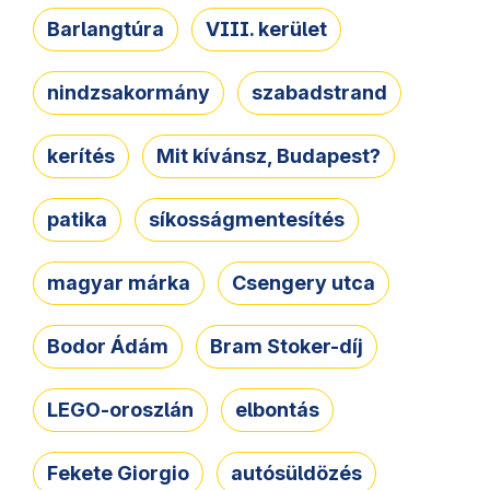
Barlangtúra
VIII. kerület
nindzsakormány
szabadstrand
kerítés
Mit kívánsz, Budapest?
patika
síkosságmentesítés
magyar márka
Csengery utca
Bodor Ádám
Bram Stoker-díj
LEGO-oroszlán
elbontás
Fekete Giorgio
autósüldözés