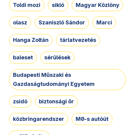
Toldi mozi
sikló
Magyar Közlöny
olasz
Szaniszló Sándor
Marci
Hanga Zoltán
tárlatvezetés
baleset
sérülések
Budapesti Műszaki és
Gazdaságtudományi Egyetem
zsidó
biztonsági őr
közbringarendszer
M0-s autóút