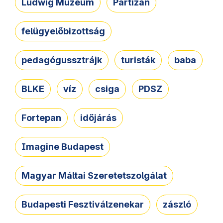
Ludwig Múzeum
Partizán
felügyelőbizottság
pedagógussztrájk
turisták
baba
BLKE
víz
csiga
PDSZ
Fortepan
időjárás
Imagine Budapest
Magyar Máltai Szeretetszolgálat
Budapesti Fesztiválzenekar
zászló