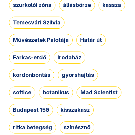
szurkolói zóna
állásbörze
kassza
Temesvári Szilvia
Művészetek Palotája
Határ út
Farkas-erdő
irodaház
kordonbontás
gyorshajtás
softice
botanikus
Mad Scientist
Budapest 150
kisszakasz
ritka betegség
színésznő