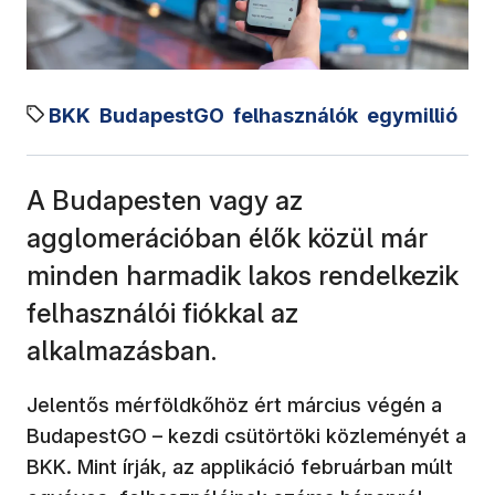
BKK
BudapestGO
felhasználók
egymillió
A Budapesten vagy az
agglomerációban élők közül már
minden harmadik lakos rendelkezik
felhasználói fiókkal az
alkalmazásban.
Jelentős mérföldkőhöz ért március végén a
BudapestGO – kezdi csütörtöki közleményét a
BKK. Mint írják, az applikáció februárban múlt