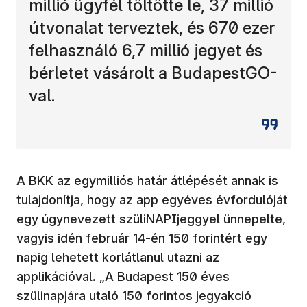
millió ügyfél töltötte le, 37 millió
útvonalat terveztek, és 670 ezer
felhasználó 6,7 millió jegyet és
bérletet vásárolt a BudapestGO-
val.
A BKK az egymilliós határ átlépését annak is
tulajdonítja, hogy az app egyéves évfordulóját
egy úgynevezett szüliNAPIjeggyel ünnepelte,
vagyis idén február 14-én 150 forintért egy
napig lehetett korlátlanul utazni az
applikációval. „A Budapest 150 éves
szülinapjára utaló 150 forintos jegyakció