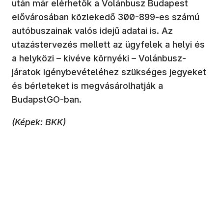
után már elérhetők a Volánbusz Budapest
elővárosában közlekedő 300-899-es számú
autóbuszainak valós idejű adatai is. Az
utazástervezés mellett az ügyfelek a helyi és
a helyközi – kivéve környéki – Volánbusz-
járatok igénybevételéhez szükséges jegyeket
és bérleteket is megvásárolhatják a
BudapstGO-ban.
(Képek: BKK)