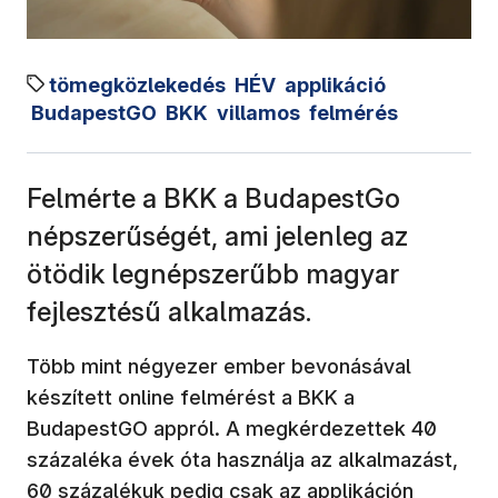
tömegközlekedés
HÉV
applikáció
BudapestGO
BKK
villamos
felmérés
Felmérte a BKK a BudapestGo
népszerűségét, ami jelenleg az
ötödik legnépszerűbb magyar
fejlesztésű alkalmazás.
Több mint négyezer ember bevonásával
készített online felmérést a BKK a
BudapestGO appról. A megkérdezettek 40
százaléka évek óta használja az alkalmazást,
60 százalékuk pedig csak az applikáción