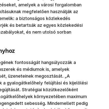
zéseket, amelyek a városi forgalomban
akításuknak megfelelően használják az
iemelik: a biztonságos közlekedés
rjék és betartsák az egyes közlekedési
zabályokat, és nem utolsó sorban
ányhoz
égének fontosságát hangsúlyozzák a
nszerek és médiumok is, amelyek
sét, üzeneteinek megosztását. „A
a gyalogátkelőhely felújítási és kijelölési
egújítását. Stratégiai közútkezelőként
gyalogátkelőhelyek környezetében maximum
egengedett sebesség. Mindemellett pedig