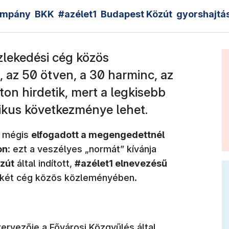
ampány
BKK
#azélet1
Budapest Közút
gyorshajtá
özlekedési cég közös
 az 50 ötven, a 30 harminc, az
áton hirdetik, mert a legkisebb
ikus következménye lehet.
g mégis
elfogadott a megengedettnél
on
: ezt a veszélyes „normát” kívánja
zút
által indított,
#azélet1 elnevezésű
a két cég közös közleményében.
ervezője a Fővárosi Közgyűlés által