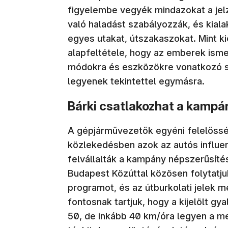
figyelembe vegyék mindazokat a jel
való haladást szabályozzák, és kial
egyes utakat, útszakaszokat. Mint k
alapfeltétele, hogy az emberek isme
módokra és eszközökre vonatkozó s
legyenek tekintettel egymásra.
Bárki csatlakozhat a kamp
A gépjárművezetők egyéni felelőss
közlekedésben azok az autós influe
felvállalták a kampány népszerűsíté
Budapest Közúttal közösen folytatjuk 
programot, és az útburkolati jelek m
fontosnak tartjuk, hogy a kijelölt 
50, de inkább 40 km/óra legyen a m