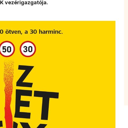
BKK vezérigazgatója
.