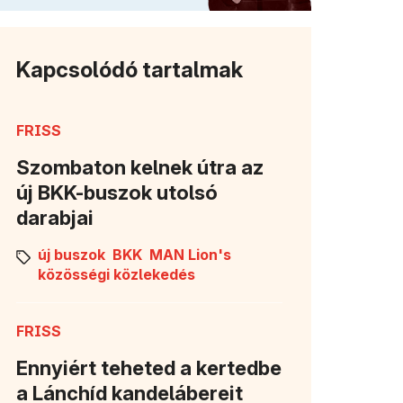
Kapcsolódó tartalmak
FRISS
Szombaton kelnek útra az
új BKK-buszok utolsó
darabjai
új buszok
BKK
MAN Lion's
közösségi közlekedés
FRISS
Ennyiért teheted a kertedbe
a Lánchíd kandelábereit