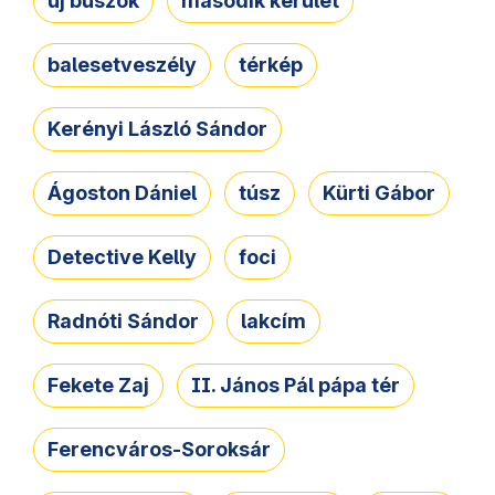
új buszok
második kerület
balesetveszély
térkép
Kerényi László Sándor
Ágoston Dániel
túsz
Kürti Gábor
Detective Kelly
foci
Radnóti Sándor
lakcím
Fekete Zaj
II. János Pál pápa tér
Ferencváros-Soroksár