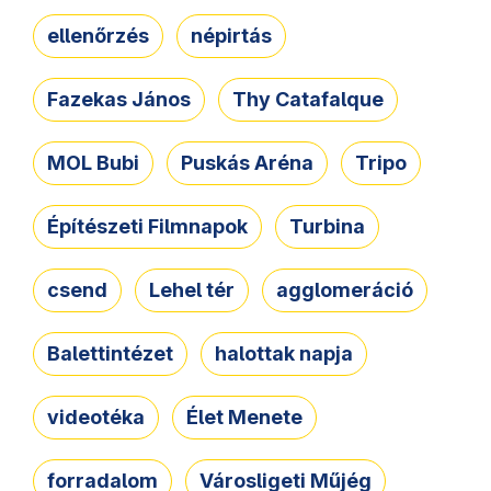
ellenőrzés
népirtás
Fazekas János
Thy Catafalque
MOL Bubi
Puskás Aréna
Tripo
Építészeti Filmnapok
Turbina
csend
Lehel tér
agglomeráció
Balettintézet
halottak napja
videotéka
Élet Menete
forradalom
Városligeti Műjég