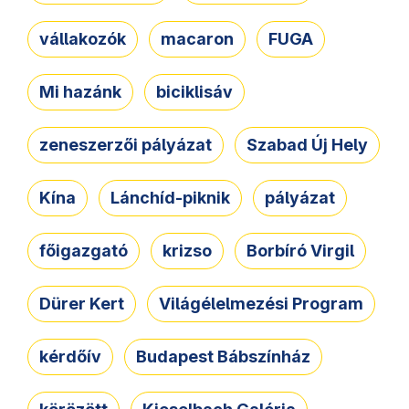
vállakozók
macaron
FUGA
Mi hazánk
biciklisáv
zeneszerzői pályázat
Szabad Új Hely
Kína
Lánchíd-piknik
pályázat
főigazgató
krizso
Borbíró Virgil
Dürer Kert
Világélelmezési Program
kérdőív
Budapest Bábszínház