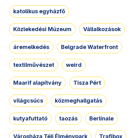
katolikus egyházfő
Közlekedési Múzeum
Vállalkozások
áremelkedés
Belgrade Waterfront
textilművészet
weird
Maarif alapítvány
Tisza Pért
világcsúcs
közmeghallgatás
kutyafuttató
taozás
Berlinale
Városháza Téli Élménypark
Trafibox