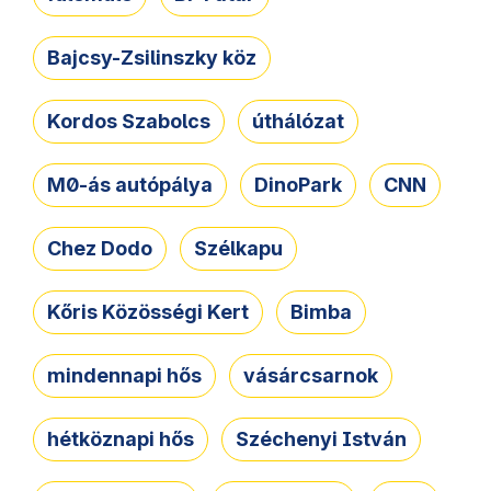
Bajcsy-Zsilinszky köz
Kordos Szabolcs
úthálózat
M0-ás autópálya
DinoPark
CNN
Chez Dodo
Szélkapu
Kőris Közösségi Kert
Bimba
mindennapi hős
vásárcsarnok
hétköznapi hős
Széchenyi István