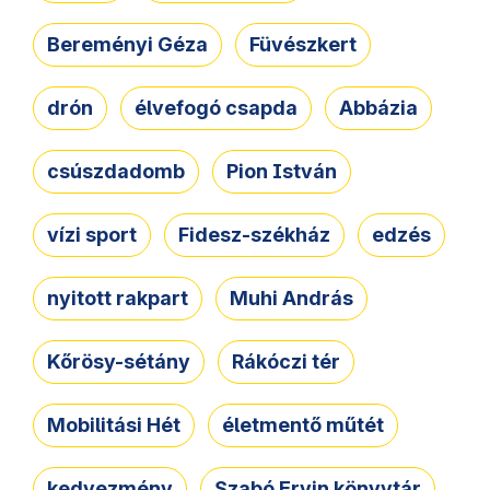
Bereményi Géza
Füvészkert
drón
élvefogó csapda
Abbázia
csúszdadomb
Pion István
vízi sport
Fidesz-székház
edzés
nyitott rakpart
Muhi András
Kőrösy-sétány
Rákóczi tér
Mobilitási Hét
életmentő műtét
kedvezmény
Szabó Ervin könyvtár