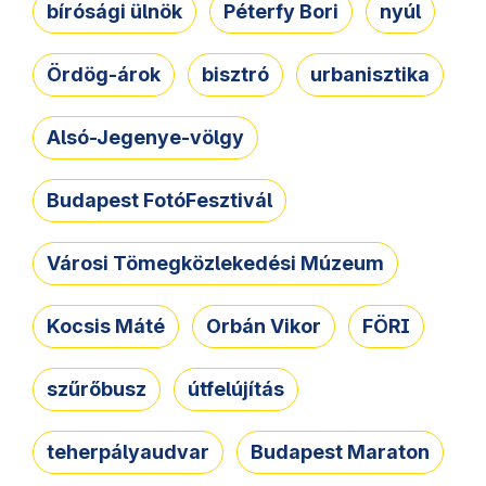
bírósági ülnök
Péterfy Bori
nyúl
Ördög-árok
bisztró
urbanisztika
Alsó-Jegenye-völgy
Budapest FotóFesztivál
Városi Tömegközlekedési Múzeum
Kocsis Máté
Orbán Vikor
FÖRI
szűrőbusz
útfelújítás
teherpályaudvar
Budapest Maraton