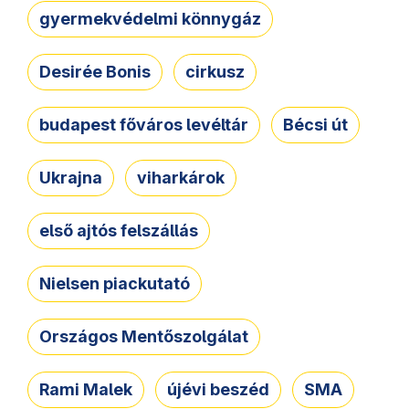
gyermekvédelmi könnygáz
Desirée Bonis
cirkusz
budapest főváros levéltár
Bécsi út
Ukrajna
viharkárok
első ajtós felszállás
Nielsen piackutató
Országos Mentőszolgálat
Rami Malek
újévi beszéd
SMA