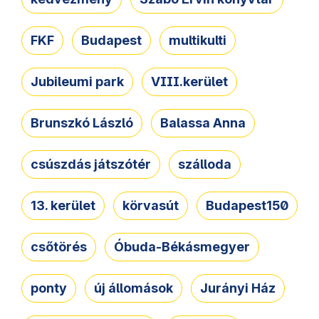
FKF
Budapest
multikulti
Jubileumi park
VIII.kerület
Brunszkó László
Balassa Anna
csúszdás játszótér
szálloda
13. kerület
körvasút
Budapest150
csőtörés
Óbuda-Békásmegyer
ponty
új állomások
Jurányi Ház