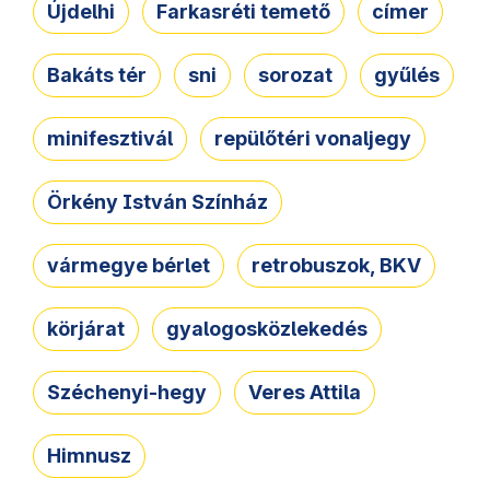
Újdelhi
Farkasréti temető
címer
Bakáts tér
sni
sorozat
gyűlés
minifesztivál
repülőtéri vonaljegy
Örkény István Színház
vármegye bérlet
retrobuszok, BKV
körjárat
gyalogosközlekedés
Széchenyi-hegy
Veres Attila
Himnusz