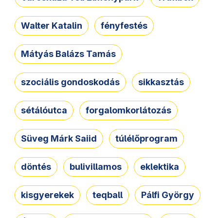
Walter Katalin
fényfestés
Mátyás Balázs Tamás
szociális gondoskodás
sikkasztás
sétálóutca
forgalomkorlátozás
Süveg Márk Saiid
túlélőprogram
döntés
bulivillamos
eklektika
kisgyerekek
teqball
Pálfi György