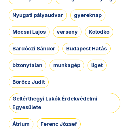
Nyugati pályaudvar
gyereknap
Mocsai Lajos
verseny
Kolodko
Bardóczi Sándor
Budapest Hatás
bizonytalan
munkagép
liget
Böröcz Judit
Gellérthegyi Lakók Érdekvédelmi
Egyesülete
Átrium
Ferenc József