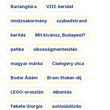
Barlangtúra
VIII. kerület
nindzsakormány
szabadstrand
kerítés
Mit kívánsz, Budapest?
patika
síkosságmentesítés
magyar márka
Csengery utca
Bodor Ádám
Bram Stoker-díj
LEGO-oroszlán
elbontás
Fekete Giorgio
autósüldözés