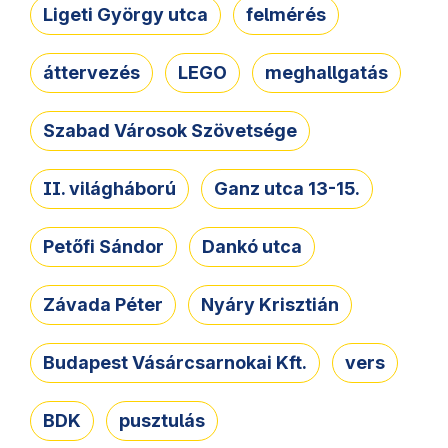
Ligeti György utca
felmérés
áttervezés
LEGO
meghallgatás
Szabad Városok Szövetsége
II. világháború
Ganz utca 13-15.
Petőfi Sándor
Dankó utca
Závada Péter
Nyáry Krisztián
Budapest Vásárcsarnokai Kft.
vers
BDK
pusztulás