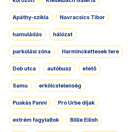
körözött
Kieselbach Galéria
Apáthy-szikla
Navracsics Tibor
hamuládás
hálózat
parkolási zóna
Harminckettesek tere
Dob utca
autóbusz
etető
Samu
erkölcstelenség
Puskás Panni
Pro Urbe díjak
extrém fagylaltok
Billie Eilish