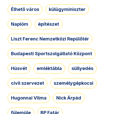
Élhető város
külügyminiszter
Naplóm
építészet
Liszt Ferenc Nemzetközi Repülőtér
Budapesti Sportszolgáltató Központ
Húsvét
emléktábla
süllyedés
civil szervezet
személygépkocsi
Hugonnai Vilma
Nick Árpád
fülemüle
BP Fatár