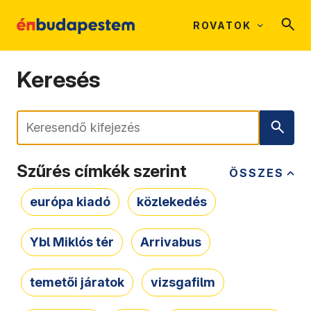
ROVATOK
Keresés
Keresés
Szűrés címkék szerint
ÖSSZES
európa kiadó
közlekedés
Ybl Miklós tér
Arrivabus
temetői járatok
vizsgafilm