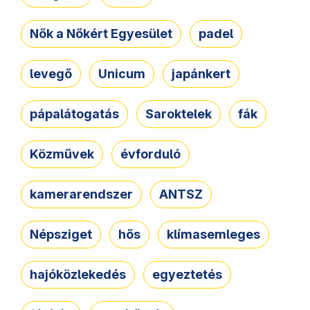
Nők a Nőkért Egyesület
padel
levegő
Unicum
japánkert
pápalátogatás
Saroktelek
fák
Közművek
évforduló
kamerarendszer
ANTSZ
Népsziget
hős
klímasemleges
hajóközlekedés
egyeztetés