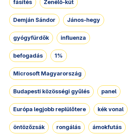
fásítés
Zenélő-kút
Demján Sándor
János-hegy
gyógyfürdők
influenza
befogadás
1%
Microsoft Magyarország
Budapesti közösségi gyűlés
panel
Európa legjobb replülőtere
kék vonal
öntözőzsák
rongálás
ámokfutás