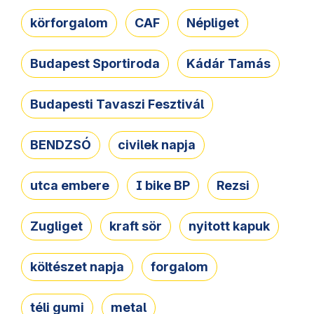
körforgalom
CAF
Népliget
Budapest Sportiroda
Kádár Tamás
Budapesti Tavaszi Fesztivál
BENDZSÓ
civilek napja
utca embere
I bike BP
Rezsi
Zugliget
kraft sör
nyitott kapuk
költészet napja
forgalom
téli gumi
metal