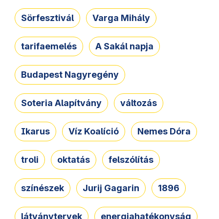
Sörfesztivál
Varga Mihály
tarifaemelés
A Sakál napja
Budapest Nagyregény
Soteria Alapítvány
változás
Ikarus
Víz Koalíció
Nemes Dóra
troli
oktatás
felszólítás
színészek
Jurij Gagarin
1896
látványtervek
energiahatékonyság