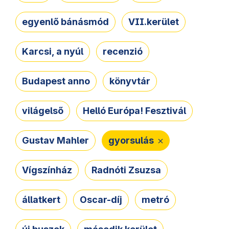
egyenlő bánásmód
VII.kerület
Karcsi, a nyúl
recenzió
Budapest anno
könyvtár
világelső
Helló Európa! Fesztivál
Gustav Mahler
gyorsulás
Vígszínház
Radnóti Zsuzsa
állatkert
Oscar-díj
metró