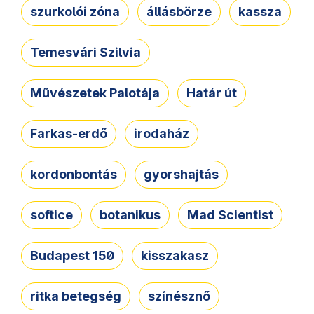
szurkolói zóna
állásbörze
kassza
Temesvári Szilvia
Művészetek Palotája
Határ út
Farkas-erdő
irodaház
kordonbontás
gyorshajtás
softice
botanikus
Mad Scientist
Budapest 150
kisszakasz
ritka betegség
színésznő