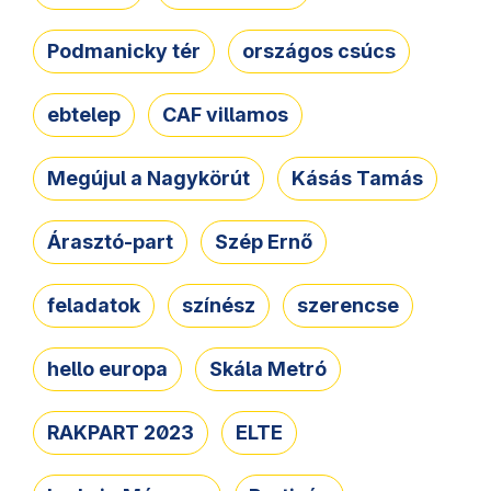
Podmanicky tér
országos csúcs
ebtelep
CAF villamos
Megújul a Nagykörút
Kásás Tamás
Árasztó-part
Szép Ernő
feladatok
színész
szerencse
hello europa
Skála Metró
RAKPART 2023
ELTE