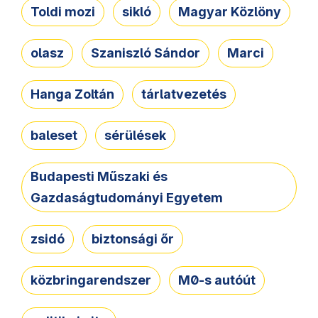
Toldi mozi
sikló
Magyar Közlöny
olasz
Szaniszló Sándor
Marci
Hanga Zoltán
tárlatvezetés
baleset
sérülések
Budapesti Műszaki és
Gazdaságtudományi Egyetem
zsidó
biztonsági őr
közbringarendszer
M0-s autóút