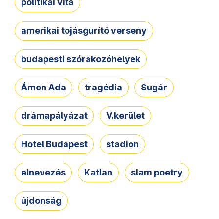
politikai vita
amerikai tojásgurító verseny
budapesti szórakozóhelyek
Ámon Ada
tragédia
Sugár
drámapályázat
V.kerület
Hotel Budapest
stadion
elnevezés
Katlan
slam poetry
újdonság