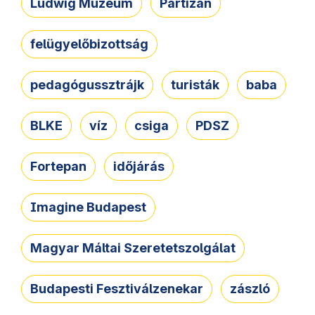
Ludwig Múzeum
Partizán
felügyelőbizottság
pedagógussztrájk
turisták
baba
BLKE
víz
csiga
PDSZ
Fortepan
időjárás
Imagine Budapest
Magyar Máltai Szeretetszolgálat
Budapesti Fesztiválzenekar
zászló