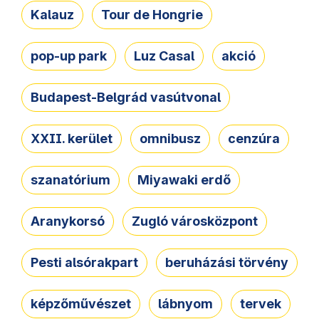
Kalauz
Tour de Hongrie
pop-up park
Luz Casal
akció
Budapest-Belgrád vasútvonal
XXII. kerület
omnibusz
cenzúra
szanatórium
Miyawaki erdő
Aranykorsó
Zugló városközpont
Pesti alsórakpart
beruházási törvény
képzőművészet
lábnyom
tervek