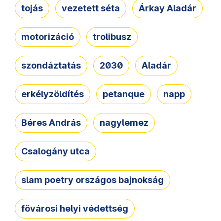
tojás
vezetett séta
Árkay Aladár
motorizáció
trolibusz
szondáztatás
2030
Aladár
erkélyzöldítés
petanque
napp
Béres András
nagylemez
Csalogány utca
slam poetry országos bajnokság
fővárosi helyi védettség