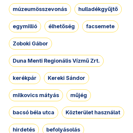
múzeumösszevonás
hulladékgyűjtő
egymillió
élhetőség
facsemete
Zoboki Gábor
Duna Menti Regionális Vízmű Zrt.
kerékpár
Kereki Sándor
milkovics mátyás
műjég
bacsó béla utca
Közterület használat
hirdetés
befolyásolás