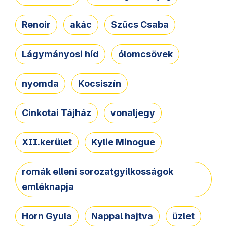
Renoir
akác
Szűcs Csaba
Lágymányosi híd
ólomcsövek
nyomda
Kocsiszín
Cinkotai Tájház
vonaljegy
XII.kerület
Kylie Minogue
romák elleni sorozatgyilkosságok
emléknapja
Horn Gyula
Nappal hajtva
üzlet