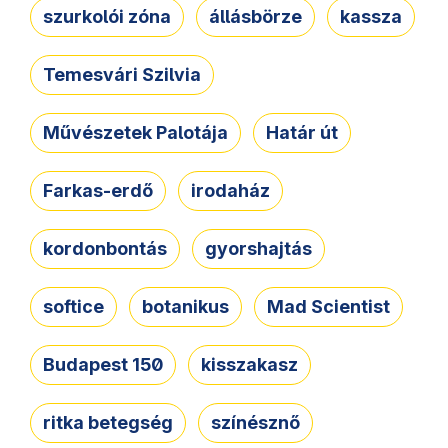
szurkolói zóna
állásbörze
kassza
Temesvári Szilvia
Művészetek Palotája
Határ út
Farkas-erdő
irodaház
kordonbontás
gyorshajtás
softice
botanikus
Mad Scientist
Budapest 150
kisszakasz
ritka betegség
színésznő