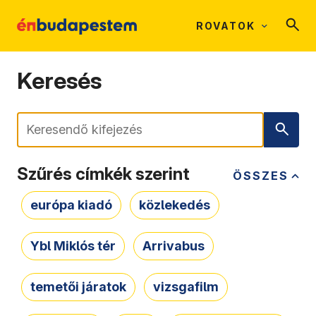
ROVATOK
Keresés
Keresés
Szűrés címkék szerint
ÖSSZES
európa kiadó
közlekedés
Ybl Miklós tér
Arrivabus
temetői járatok
vizsgafilm