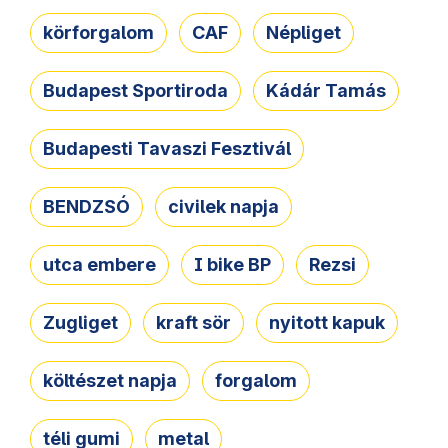
körforgalom
CAF
Népliget
Budapest Sportiroda
Kádár Tamás
Budapesti Tavaszi Fesztivál
BENDZSÓ
civilek napja
utca embere
I bike BP
Rezsi
Zugliget
kraft sör
nyitott kapuk
költészet napja
forgalom
téli gumi
metal