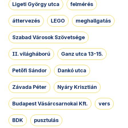
Ligeti György utca
felmérés
áttervezés
LEGO
meghallgatás
Szabad Városok Szövetsége
II. világháború
Ganz utca 13-15.
Petőfi Sándor
Dankó utca
Závada Péter
Nyáry Krisztián
Budapest Vásárcsarnokai Kft.
vers
BDK
pusztulás