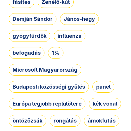
fásítés
Zenélő-kút
Demján Sándor
János-hegy
gyógyfürdők
influenza
befogadás
1%
Microsoft Magyarország
Budapesti közösségi gyűlés
panel
Európa legjobb replülőtere
kék vonal
öntözőzsák
rongálás
ámokfutás