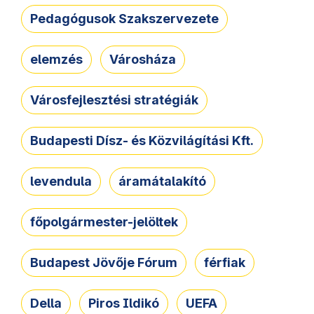
Pedagógusok Szakszervezete
elemzés
Városháza
Városfejlesztési stratégiák
Budapesti Dísz- és Közvilágítási Kft.
levendula
áramátalakító
főpolgármester-jelöltek
Budapest Jövője Fórum
férfiak
Della
Piros Ildikó
UEFA