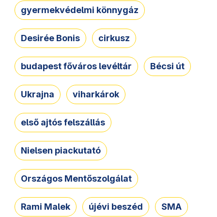
gyermekvédelmi könnygáz
Desirée Bonis
cirkusz
budapest főváros levéltár
Bécsi út
Ukrajna
viharkárok
első ajtós felszállás
Nielsen piackutató
Országos Mentőszolgálat
Rami Malek
újévi beszéd
SMA