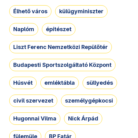
Élhető város
külügyminiszter
Naplóm
építészet
Liszt Ferenc Nemzetközi Repülőtér
Budapesti Sportszolgáltató Központ
Húsvét
emléktábla
süllyedés
civil szervezet
személygépkocsi
Hugonnai Vilma
Nick Árpád
fülemüle
BP Fatár