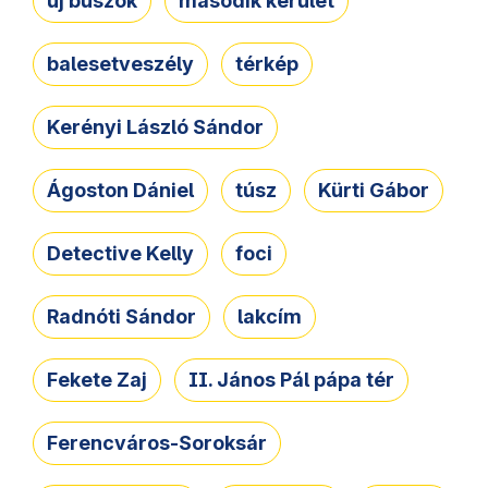
új buszok
második kerület
balesetveszély
térkép
Kerényi László Sándor
Ágoston Dániel
túsz
Kürti Gábor
Detective Kelly
foci
Radnóti Sándor
lakcím
Fekete Zaj
II. János Pál pápa tér
Ferencváros-Soroksár