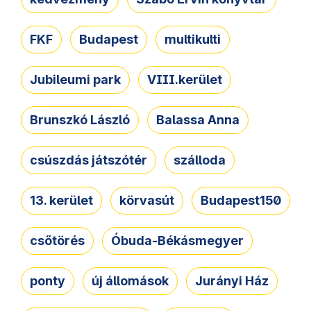
FKF
Budapest
multikulti
Jubileumi park
VIII.kerület
Brunszkó László
Balassa Anna
csúszdás játszótér
szálloda
13. kerület
körvasút
Budapest150
csőtörés
Óbuda-Békásmegyer
ponty
új állomások
Jurányi Ház