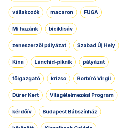
vállakozók
macaron
FUGA
Mi hazánk
biciklisáv
zeneszerzői pályázat
Szabad Új Hely
Kína
Lánchíd-piknik
pályázat
főigazgató
krizso
Borbíró Virgil
Dürer Kert
Világélelmezési Program
kérdőív
Budapest Bábszínház