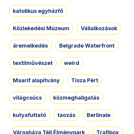
katolikus egyházfő
Közlekedési Múzeum
Vállalkozások
áremelkedés
Belgrade Waterfront
textilművészet
weird
Maarif alapítvány
Tisza Pért
világcsúcs
közmeghallgatás
kutyafuttató
taozás
Berlinale
Városháza Téli Élménypark
Trafibox