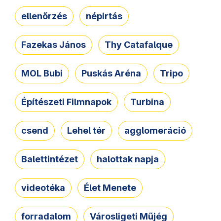
ellenőrzés
népirtás
Fazekas János
Thy Catafalque
MOL Bubi
Puskás Aréna
Tripo
Építészeti Filmnapok
Turbina
csend
Lehel tér
agglomeráció
Balettintézet
halottak napja
videotéka
Élet Menete
forradalom
Városligeti Műjég