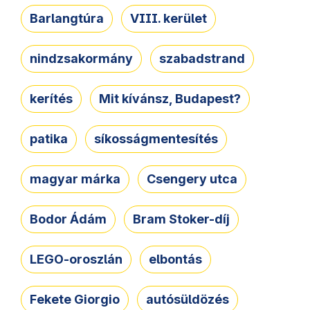
Barlangtúra
VIII. kerület
nindzsakormány
szabadstrand
kerítés
Mit kívánsz, Budapest?
patika
síkosságmentesítés
magyar márka
Csengery utca
Bodor Ádám
Bram Stoker-díj
LEGO-oroszlán
elbontás
Fekete Giorgio
autósüldözés