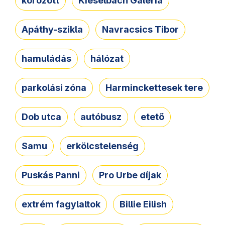
körözött
Kieselbach Galéria
Apáthy-szikla
Navracsics Tibor
hamuládás
hálózat
parkolási zóna
Harminckettesek tere
Dob utca
autóbusz
etető
Samu
erkölcstelenség
Puskás Panni
Pro Urbe díjak
extrém fagylaltok
Billie Eilish