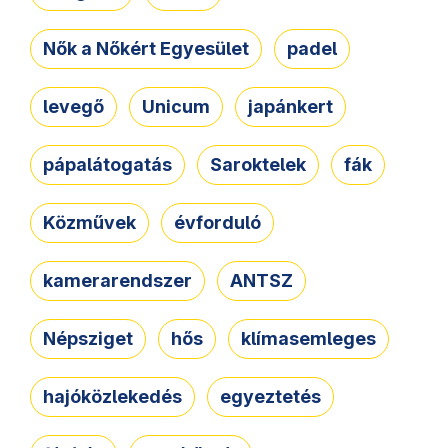
Nők a Nőkért Egyesület
padel
levegő
Unicum
japánkert
pápalátogatás
Saroktelek
fák
Közművek
évforduló
kamerarendszer
ANTSZ
Népsziget
hős
klímasemleges
hajóközlekedés
egyeztetés