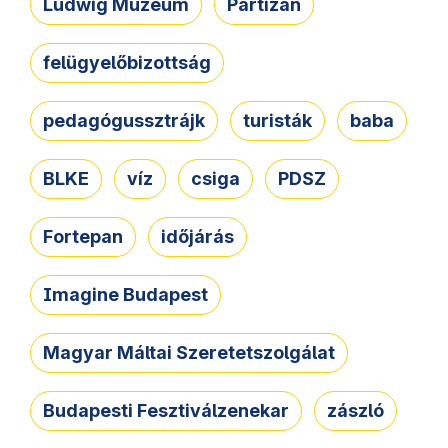
Ludwig Múzeum
Partizán
felügyelőbizottság
pedagógussztrájk
turisták
baba
BLKE
víz
csiga
PDSZ
Fortepan
időjárás
Imagine Budapest
Magyar Máltai Szeretetszolgálat
Budapesti Fesztiválzenekar
zászló