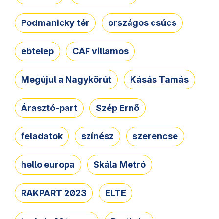
Podmanicky tér
országos csúcs
ebtelep
CAF villamos
Megújul a Nagykörút
Kásás Tamás
Árasztó-part
Szép Ernő
feladatok
színész
szerencse
hello europa
Skála Metró
RAKPART 2023
ELTE