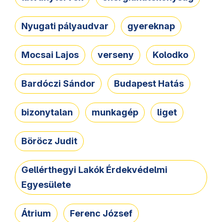
Nyugati pályaudvar
gyereknap
Mocsai Lajos
verseny
Kolodko
Bardóczi Sándor
Budapest Hatás
bizonytalan
munkagép
liget
Böröcz Judit
Gellérthegyi Lakók Érdekvédelmi
Egyesülete
Átrium
Ferenc József