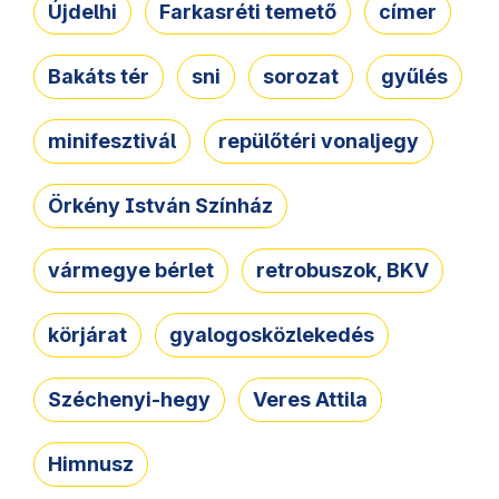
Újdelhi
Farkasréti temető
címer
Bakáts tér
sni
sorozat
gyűlés
minifesztivál
repülőtéri vonaljegy
Örkény István Színház
vármegye bérlet
retrobuszok, BKV
körjárat
gyalogosközlekedés
Széchenyi-hegy
Veres Attila
Himnusz