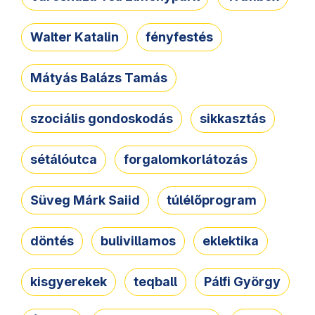
Walter Katalin
fényfestés
Mátyás Balázs Tamás
szociális gondoskodás
sikkasztás
sétálóutca
forgalomkorlátozás
Süveg Márk Saiid
túlélőprogram
döntés
bulivillamos
eklektika
kisgyerekek
teqball
Pálfi György