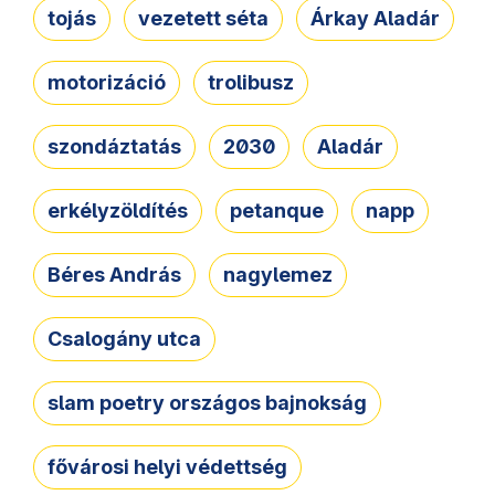
tojás
vezetett séta
Árkay Aladár
motorizáció
trolibusz
szondáztatás
2030
Aladár
erkélyzöldítés
petanque
napp
Béres András
nagylemez
Csalogány utca
slam poetry országos bajnokság
fővárosi helyi védettség