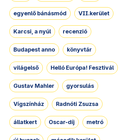
egyenlő bánásmód
VII.kerület
Karcsi, a nyúl
recenzió
Budapest anno
könyvtár
világelső
Helló Európa! Fesztivál
Gustav Mahler
gyorsulás
Vígszínház
Radnóti Zsuzsa
állatkert
Oscar-díj
metró