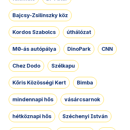
Bajcsy-Zsilinszky köz
Kordos Szabolcs
úthálózat
M0-ás autópálya
DinoPark
CNN
Chez Dodo
Szélkapu
Kőris Közösségi Kert
Bimba
mindennapi hős
vásárcsarnok
hétköznapi hős
Széchenyi István