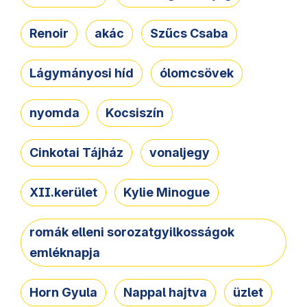
Renoir
akác
Szűcs Csaba
Lágymányosi híd
ólomcsövek
nyomda
Kocsiszín
Cinkotai Tájház
vonaljegy
XII.kerület
Kylie Minogue
romák elleni sorozatgyilkosságok
emléknapja
Horn Gyula
Nappal hajtva
üzlet