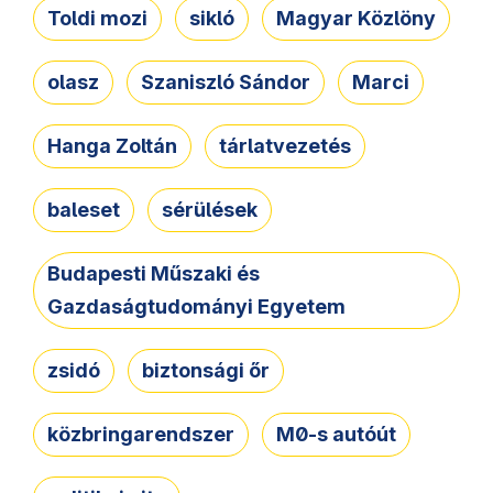
Toldi mozi
sikló
Magyar Közlöny
olasz
Szaniszló Sándor
Marci
Hanga Zoltán
tárlatvezetés
baleset
sérülések
Budapesti Műszaki és
Gazdaságtudományi Egyetem
zsidó
biztonsági őr
közbringarendszer
M0-s autóút