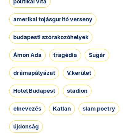
politikai vita
amerikai tojásgurító verseny
budapesti szórakozóhelyek
Ámon Ada
tragédia
Sugár
drámapályázat
V.kerület
Hotel Budapest
stadion
elnevezés
Katlan
slam poetry
újdonság