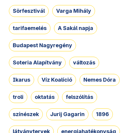
Sörfesztivál
Varga Mihály
tarifaemelés
A Sakál napja
Budapest Nagyregény
Soteria Alapítvány
változás
Ikarus
Víz Koalíció
Nemes Dóra
troli
oktatás
felszólítás
színészek
Jurij Gagarin
1896
látványtervek
energiahatékonyság