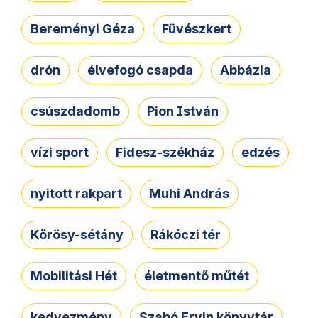
Bereményi Géza
Füvészkert
drón
élvefogó csapda
Abbázia
csúszdadomb
Pion István
vízi sport
Fidesz-székház
edzés
nyitott rakpart
Muhi András
Kőrösy-sétány
Rákóczi tér
Mobilitási Hét
életmentő műtét
kedvezmény
Szabó Ervin könyvtár