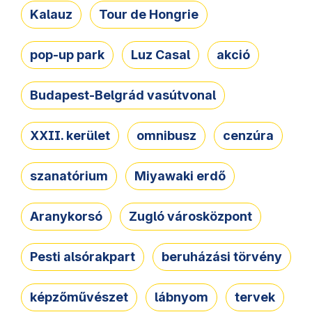
Kalauz
Tour de Hongrie
pop-up park
Luz Casal
akció
Budapest-Belgrád vasútvonal
XXII. kerület
omnibusz
cenzúra
szanatórium
Miyawaki erdő
Aranykorsó
Zugló városközpont
Pesti alsórakpart
beruházási törvény
képzőművészet
lábnyom
tervek