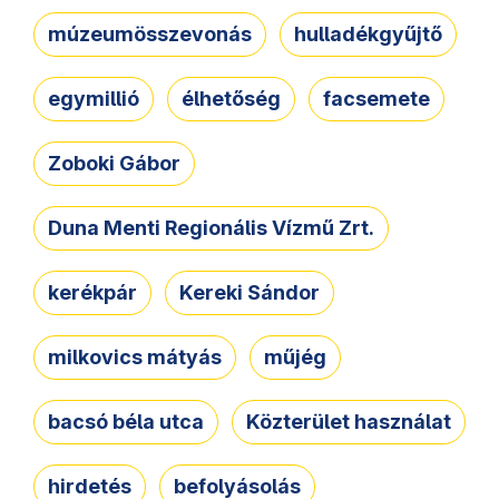
múzeumösszevonás
hulladékgyűjtő
egymillió
élhetőség
facsemete
Zoboki Gábor
Duna Menti Regionális Vízmű Zrt.
kerékpár
Kereki Sándor
milkovics mátyás
műjég
bacsó béla utca
Közterület használat
hirdetés
befolyásolás