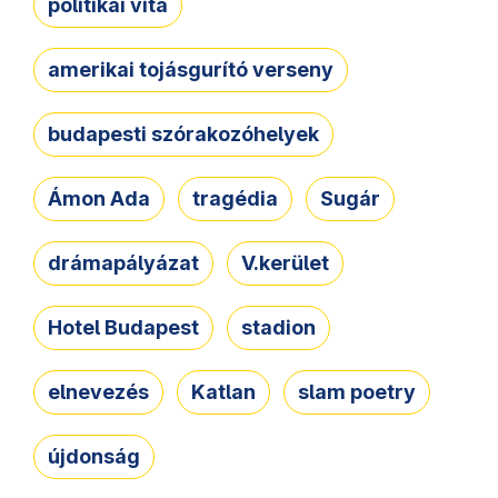
politikai vita
amerikai tojásgurító verseny
budapesti szórakozóhelyek
Ámon Ada
tragédia
Sugár
drámapályázat
V.kerület
Hotel Budapest
stadion
elnevezés
Katlan
slam poetry
újdonság