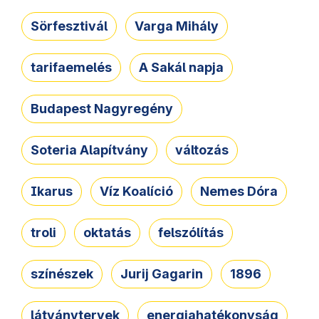
Sörfesztivál
Varga Mihály
tarifaemelés
A Sakál napja
Budapest Nagyregény
Soteria Alapítvány
változás
Ikarus
Víz Koalíció
Nemes Dóra
troli
oktatás
felszólítás
színészek
Jurij Gagarin
1896
látványtervek
energiahatékonyság