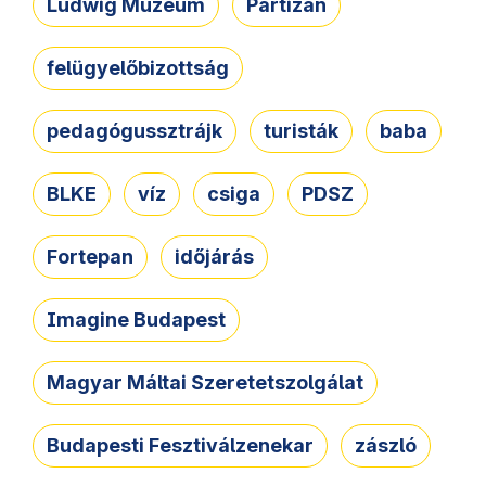
Ludwig Múzeum
Partizán
felügyelőbizottság
pedagógussztrájk
turisták
baba
BLKE
víz
csiga
PDSZ
Fortepan
időjárás
Imagine Budapest
Magyar Máltai Szeretetszolgálat
Budapesti Fesztiválzenekar
zászló