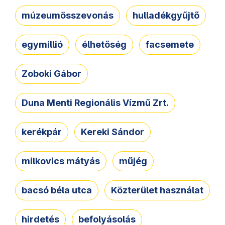
múzeumösszevonás
hulladékgyűjtő
egymillió
élhetőség
facsemete
Zoboki Gábor
Duna Menti Regionális Vízmű Zrt.
kerékpár
Kereki Sándor
milkovics mátyás
műjég
bacsó béla utca
Közterület használat
hirdetés
befolyásolás