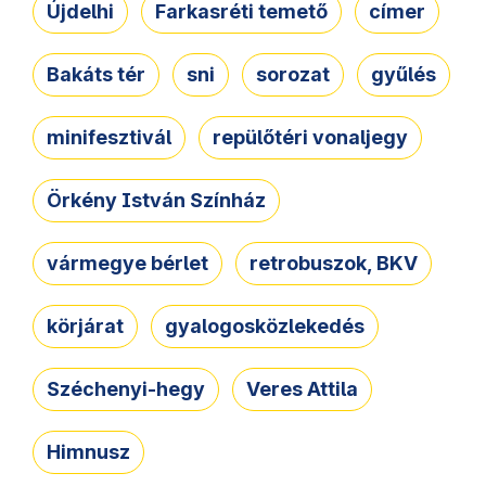
Újdelhi
Farkasréti temető
címer
Bakáts tér
sni
sorozat
gyűlés
minifesztivál
repülőtéri vonaljegy
Örkény István Színház
vármegye bérlet
retrobuszok, BKV
körjárat
gyalogosközlekedés
Széchenyi-hegy
Veres Attila
Himnusz