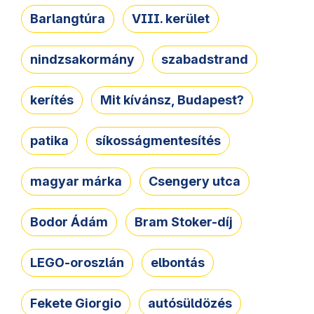
Barlangtúra
VIII. kerület
nindzsakormány
szabadstrand
kerítés
Mit kívánsz, Budapest?
patika
síkosságmentesítés
magyar márka
Csengery utca
Bodor Ádám
Bram Stoker-díj
LEGO-oroszlán
elbontás
Fekete Giorgio
autósüldözés