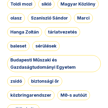
Toldi mozi
sikló
Magyar Közlöny
olasz
Szaniszló Sándor
Marci
Hanga Zoltán
tárlatvezetés
baleset
sérülések
Budapesti Műszaki és
Gazdaságtudományi Egyetem
zsidó
biztonsági őr
közbringarendszer
M0-s autóút