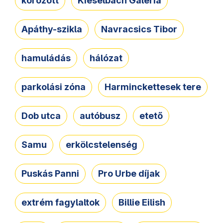
körözött
Kieselbach Galéria
Apáthy-szikla
Navracsics Tibor
hamuládás
hálózat
parkolási zóna
Harminckettesek tere
Dob utca
autóbusz
etető
Samu
erkölcstelenség
Puskás Panni
Pro Urbe díjak
extrém fagylaltok
Billie Eilish