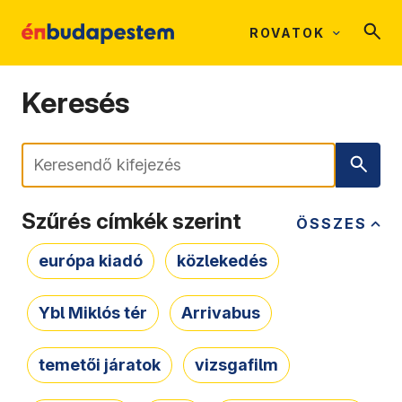
ROVATOK
Keresés
Keresés
Szűrés címkék szerint
ÖSSZES
európa kiadó
közlekedés
Ybl Miklós tér
Arrivabus
temetői járatok
vizsgafilm