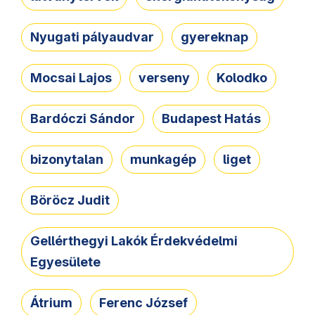
Nyugati pályaudvar
gyereknap
Mocsai Lajos
verseny
Kolodko
Bardóczi Sándor
Budapest Hatás
bizonytalan
munkagép
liget
Böröcz Judit
Gellérthegyi Lakók Érdekvédelmi
Egyesülete
Átrium
Ferenc József