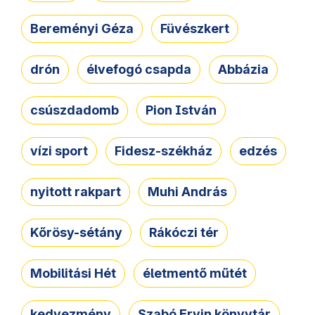
Bereményi Géza
Füvészkert
drón
élvefogó csapda
Abbázia
csúszdadomb
Pion István
vízi sport
Fidesz-székház
edzés
nyitott rakpart
Muhi András
Kőrösy-sétány
Rákóczi tér
Mobilitási Hét
életmentő műtét
kedvezmény
Szabó Ervin könyvtár