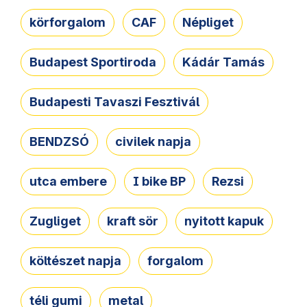
körforgalom
CAF
Népliget
Budapest Sportiroda
Kádár Tamás
Budapesti Tavaszi Fesztivál
BENDZSÓ
civilek napja
utca embere
I bike BP
Rezsi
Zugliget
kraft sör
nyitott kapuk
költészet napja
forgalom
téli gumi
metal