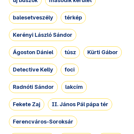
új buszok
második kerület
balesetveszély
térkép
Kerényi László Sándor
Ágoston Dániel
túsz
Kürti Gábor
Detective Kelly
foci
Radnóti Sándor
lakcím
Fekete Zaj
II. János Pál pápa tér
Ferencváros-Soroksár