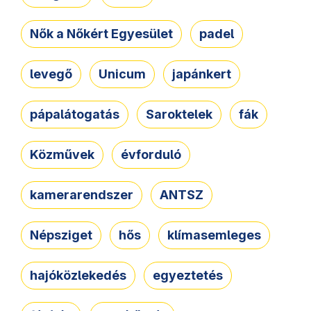
Nők a Nőkért Egyesület
padel
levegő
Unicum
japánkert
pápalátogatás
Saroktelek
fák
Közművek
évforduló
kamerarendszer
ANTSZ
Népsziget
hős
klímasemleges
hajóközlekedés
egyeztetés