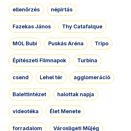
ellenőrzés
népirtás
Fazekas János
Thy Catafalque
MOL Bubi
Puskás Aréna
Tripo
Építészeti Filmnapok
Turbina
csend
Lehel tér
agglomeráció
Balettintézet
halottak napja
videotéka
Élet Menete
forradalom
Városligeti Műjég