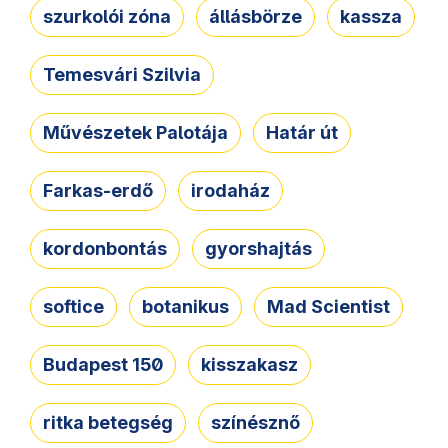
szurkolói zóna
állásbörze
kassza
Temesvári Szilvia
Művészetek Palotája
Határ út
Farkas-erdő
irodaház
kordonbontás
gyorshajtás
softice
botanikus
Mad Scientist
Budapest 150
kisszakasz
ritka betegség
színésznő