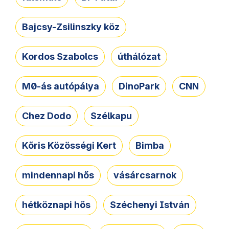
Bajcsy-Zsilinszky köz
Kordos Szabolcs
úthálózat
M0-ás autópálya
DinoPark
CNN
Chez Dodo
Szélkapu
Kőris Közösségi Kert
Bimba
mindennapi hős
vásárcsarnok
hétköznapi hős
Széchenyi István