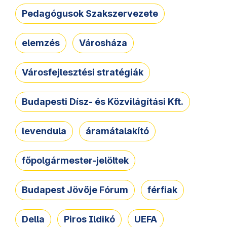
Pedagógusok Szakszervezete
elemzés
Városháza
Városfejlesztési stratégiák
Budapesti Dísz- és Közvilágítási Kft.
levendula
áramátalakító
főpolgármester-jelöltek
Budapest Jövője Fórum
férfiak
Della
Piros Ildikó
UEFA