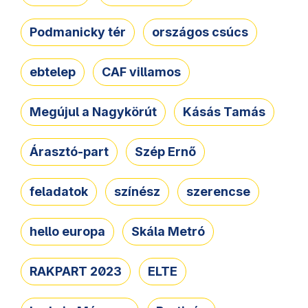
Podmanicky tér
országos csúcs
ebtelep
CAF villamos
Megújul a Nagykörút
Kásás Tamás
Árasztó-part
Szép Ernő
feladatok
színész
szerencse
hello europa
Skála Metró
RAKPART 2023
ELTE