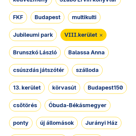
FKF
Budapest
multikulti
Jubileumi park
VIII.kerület
Brunszkó László
Balassa Anna
csúszdás játszótér
szálloda
13. kerület
körvasút
Budapest150
csőtörés
Óbuda-Békásmegyer
ponty
új állomások
Jurányi Ház