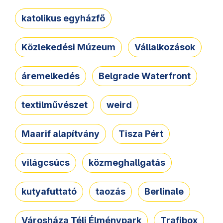
katolikus egyházfő
Közlekedési Múzeum
Vállalkozások
áremelkedés
Belgrade Waterfront
textilművészet
weird
Maarif alapítvány
Tisza Pért
világcsúcs
közmeghallgatás
kutyafuttató
taozás
Berlinale
Városháza Téli Élménypark
Trafibox