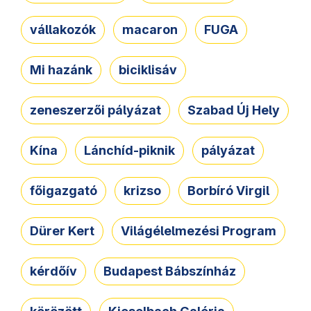
vállakozók
macaron
FUGA
Mi hazánk
biciklisáv
zeneszerzői pályázat
Szabad Új Hely
Kína
Lánchíd-piknik
pályázat
főigazgató
krizso
Borbíró Virgil
Dürer Kert
Világélelmezési Program
kérdőív
Budapest Bábszínház