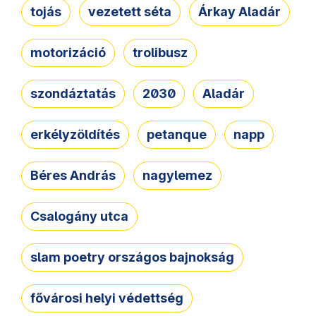
tojás
vezetett séta
Árkay Aladár
motorizáció
trolibusz
szondáztatás
2030
Aladár
erkélyzöldítés
petanque
napp
Béres András
nagylemez
Csalogány utca
slam poetry országos bajnokság
fővárosi helyi védettség