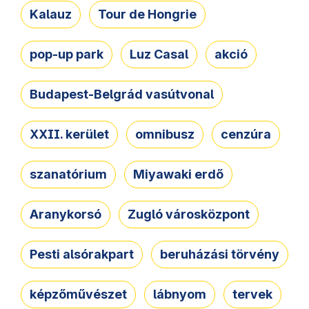
Kalauz
Tour de Hongrie
pop-up park
Luz Casal
akció
Budapest-Belgrád vasútvonal
XXII. kerület
omnibusz
cenzúra
szanatórium
Miyawaki erdő
Aranykorsó
Zugló városközpont
Pesti alsórakpart
beruházási törvény
képzőművészet
lábnyom
tervek