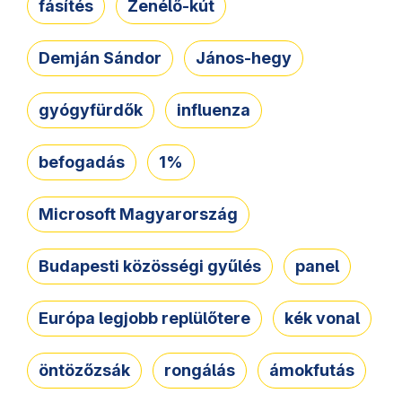
fásítés
Zenélő-kút
Demján Sándor
János-hegy
gyógyfürdők
influenza
befogadás
1%
Microsoft Magyarország
Budapesti közösségi gyűlés
panel
Európa legjobb replülőtere
kék vonal
öntözőzsák
rongálás
ámokfutás