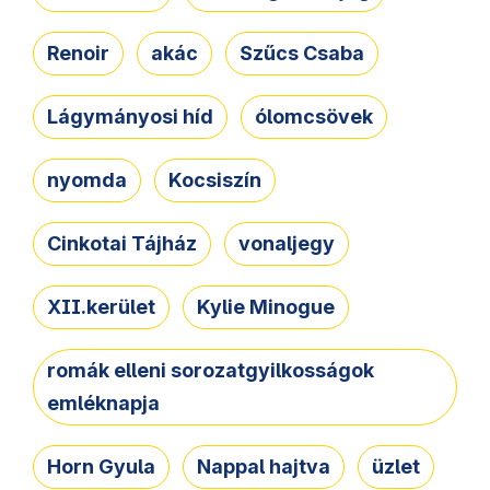
Renoir
akác
Szűcs Csaba
Lágymányosi híd
ólomcsövek
nyomda
Kocsiszín
Cinkotai Tájház
vonaljegy
XII.kerület
Kylie Minogue
romák elleni sorozatgyilkosságok
emléknapja
Horn Gyula
Nappal hajtva
üzlet