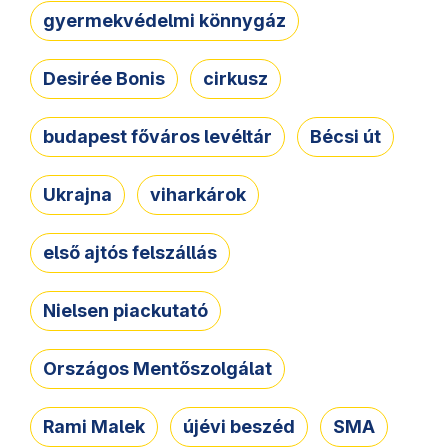
gyermekvédelmi könnygáz
Desirée Bonis
cirkusz
budapest főváros levéltár
Bécsi út
Ukrajna
viharkárok
első ajtós felszállás
Nielsen piackutató
Országos Mentőszolgálat
Rami Malek
újévi beszéd
SMA