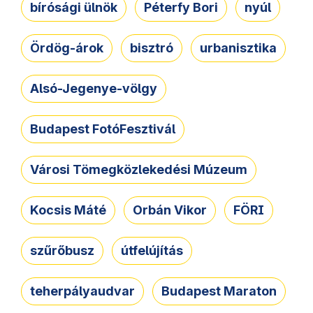
bírósági ülnök
Péterfy Bori
nyúl
Ördög-árok
bisztró
urbanisztika
Alsó-Jegenye-völgy
Budapest FotóFesztivál
Városi Tömegközlekedési Múzeum
Kocsis Máté
Orbán Vikor
FÖRI
szűrőbusz
útfelújítás
teherpályaudvar
Budapest Maraton