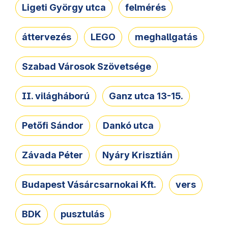
Ligeti György utca
felmérés
áttervezés
LEGO
meghallgatás
Szabad Városok Szövetsége
II. világháború
Ganz utca 13-15.
Petőfi Sándor
Dankó utca
Závada Péter
Nyáry Krisztián
Budapest Vásárcsarnokai Kft.
vers
BDK
pusztulás