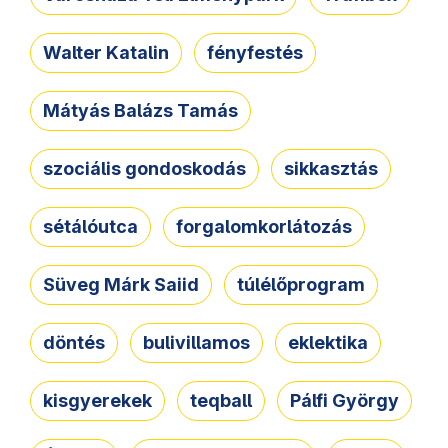
Walter Katalin
fényfestés
Mátyás Balázs Tamás
szociális gondoskodás
sikkasztás
sétálóutca
forgalomkorlátozás
Süveg Márk Saiid
túlélőprogram
döntés
bulivillamos
eklektika
kisgyerekek
teqball
Pálfi György