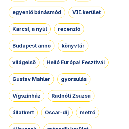
egyenlő bánásmód
VII.kerület
Karcsi, a nyúl
recenzió
Budapest anno
könyvtár
világelső
Helló Európa! Fesztivál
Gustav Mahler
gyorsulás
Vígszínház
Radnóti Zsuzsa
állatkert
Oscar-díj
metró