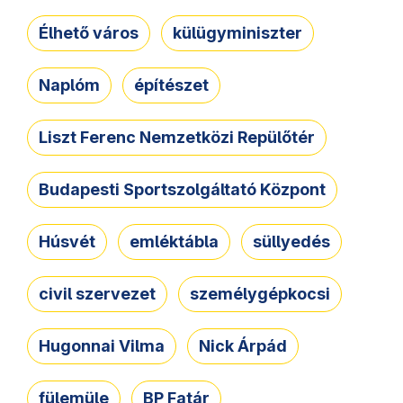
Élhető város
külügyminiszter
Naplóm
építészet
Liszt Ferenc Nemzetközi Repülőtér
Budapesti Sportszolgáltató Központ
Húsvét
emléktábla
süllyedés
civil szervezet
személygépkocsi
Hugonnai Vilma
Nick Árpád
fülemüle
BP Fatár