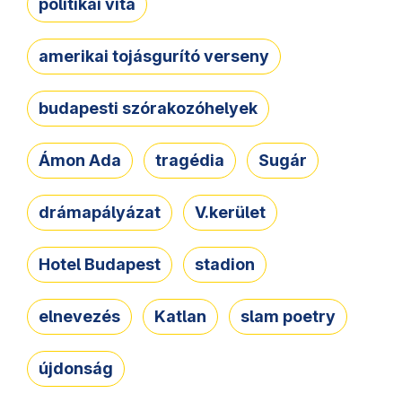
politikai vita
amerikai tojásgurító verseny
budapesti szórakozóhelyek
Ámon Ada
tragédia
Sugár
drámapályázat
V.kerület
Hotel Budapest
stadion
elnevezés
Katlan
slam poetry
újdonság