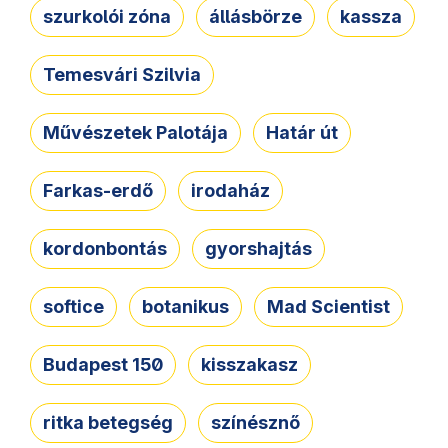
szurkolói zóna
állásbörze
kassza
Temesvári Szilvia
Művészetek Palotája
Határ út
Farkas-erdő
irodaház
kordonbontás
gyorshajtás
softice
botanikus
Mad Scientist
Budapest 150
kisszakasz
ritka betegség
színésznő