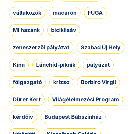
vállakozók
macaron
FUGA
Mi hazánk
biciklisáv
zeneszerzői pályázat
Szabad Új Hely
Kína
Lánchíd-piknik
pályázat
főigazgató
krizso
Borbíró Virgil
Dürer Kert
Világélelmezési Program
kérdőív
Budapest Bábszínház