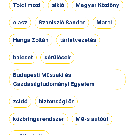
Toldi mozi
sikló
Magyar Közlöny
olasz
Szaniszló Sándor
Marci
Hanga Zoltán
tárlatvezetés
baleset
sérülések
Budapesti Műszaki és
Gazdaságtudományi Egyetem
zsidó
biztonsági őr
közbringarendszer
M0-s autóút