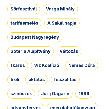
Sörfesztivál
Varga Mihály
tarifaemelés
A Sakál napja
Budapest Nagyregény
Soteria Alapítvány
változás
Ikarus
Víz Koalíció
Nemes Dóra
troli
oktatás
felszólítás
színészek
Jurij Gagarin
1896
látványtervek
energiahatékonyság