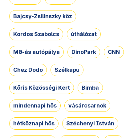
Bajcsy-Zsilinszky köz
Kordos Szabolcs
úthálózat
M0-ás autópálya
DinoPark
CNN
Chez Dodo
Szélkapu
Kőris Közösségi Kert
Bimba
mindennapi hős
vásárcsarnok
hétköznapi hős
Széchenyi István