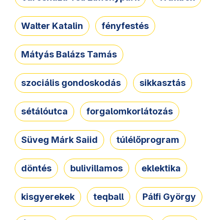
Walter Katalin
fényfestés
Mátyás Balázs Tamás
szociális gondoskodás
sikkasztás
sétálóutca
forgalomkorlátozás
Süveg Márk Saiid
túlélőprogram
döntés
bulivillamos
eklektika
kisgyerekek
teqball
Pálfi György