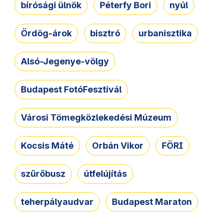
bírósági ülnök
Péterfy Bori
nyúl
Ördög-árok
bisztró
urbanisztika
Alsó-Jegenye-völgy
Budapest FotóFesztivál
Városi Tömegközlekedési Múzeum
Kocsis Máté
Orbán Vikor
FÖRI
szűrőbusz
útfelújítás
teherpályaudvar
Budapest Maraton