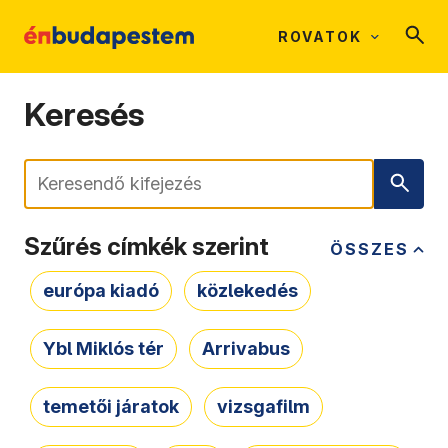
ROVATOK
Keresés
Keresés
Szűrés címkék szerint
ÖSSZES
európa kiadó
közlekedés
Ybl Miklós tér
Arrivabus
temetői járatok
vizsgafilm