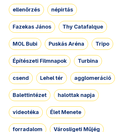
ellenőrzés
népirtás
Fazekas János
Thy Catafalque
MOL Bubi
Puskás Aréna
Tripo
Építészeti Filmnapok
Turbina
csend
Lehel tér
agglomeráció
Balettintézet
halottak napja
videotéka
Élet Menete
forradalom
Városligeti Műjég