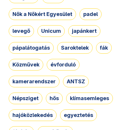
Nők a Nőkért Egyesület
padel
levegő
Unicum
japánkert
pápalátogatás
Saroktelek
fák
Közművek
évforduló
kamerarendszer
ANTSZ
Népsziget
hős
klímasemleges
hajóközlekedés
egyeztetés