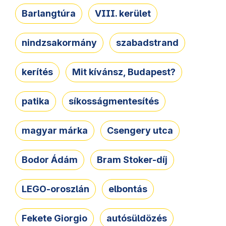
Barlangtúra
VIII. kerület
nindzsakormány
szabadstrand
kerítés
Mit kívánsz, Budapest?
patika
síkosságmentesítés
magyar márka
Csengery utca
Bodor Ádám
Bram Stoker-díj
LEGO-oroszlán
elbontás
Fekete Giorgio
autósüldözés