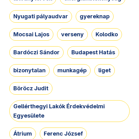
Nyugati pályaudvar
gyereknap
Mocsai Lajos
verseny
Kolodko
Bardóczi Sándor
Budapest Hatás
bizonytalan
munkagép
liget
Böröcz Judit
Gellérthegyi Lakók Érdekvédelmi
Egyesülete
Átrium
Ferenc József