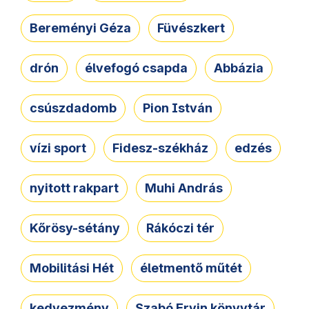
Bereményi Géza
Füvészkert
drón
élvefogó csapda
Abbázia
csúszdadomb
Pion István
vízi sport
Fidesz-székház
edzés
nyitott rakpart
Muhi András
Kőrösy-sétány
Rákóczi tér
Mobilitási Hét
életmentő műtét
kedvezmény
Szabó Ervin könyvtár