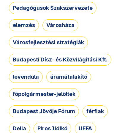
Pedagógusok Szakszervezete
elemzés
Városháza
Városfejlesztési stratégiák
Budapesti Dísz- és Közvilágítási Kft.
levendula
áramátalakító
főpolgármester-jelöltek
Budapest Jövője Fórum
férfiak
Della
Piros Ildikó
UEFA