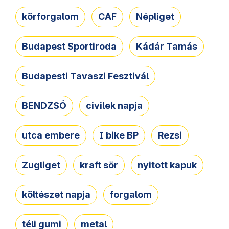
körforgalom
CAF
Népliget
Budapest Sportiroda
Kádár Tamás
Budapesti Tavaszi Fesztivál
BENDZSÓ
civilek napja
utca embere
I bike BP
Rezsi
Zugliget
kraft sör
nyitott kapuk
költészet napja
forgalom
téli gumi
metal