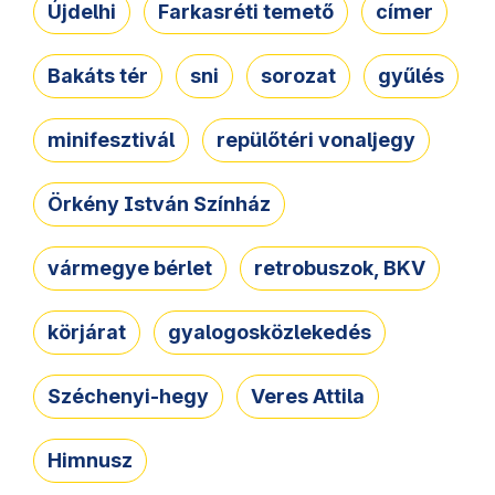
Újdelhi
Farkasréti temető
címer
Bakáts tér
sni
sorozat
gyűlés
minifesztivál
repülőtéri vonaljegy
Örkény István Színház
vármegye bérlet
retrobuszok, BKV
körjárat
gyalogosközlekedés
Széchenyi-hegy
Veres Attila
Himnusz