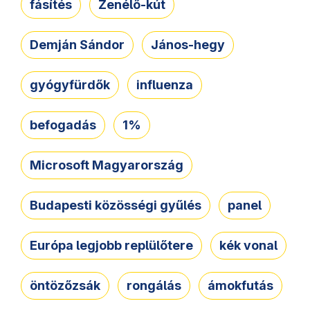
fásítés
Zenélő-kút
Demján Sándor
János-hegy
gyógyfürdők
influenza
befogadás
1%
Microsoft Magyarország
Budapesti közösségi gyűlés
panel
Európa legjobb replülőtere
kék vonal
öntözőzsák
rongálás
ámokfutás