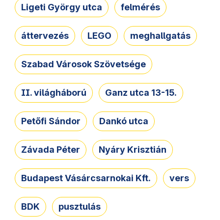
Ligeti György utca
felmérés
áttervezés
LEGO
meghallgatás
Szabad Városok Szövetsége
II. világháború
Ganz utca 13-15.
Petőfi Sándor
Dankó utca
Závada Péter
Nyáry Krisztián
Budapest Vásárcsarnokai Kft.
vers
BDK
pusztulás