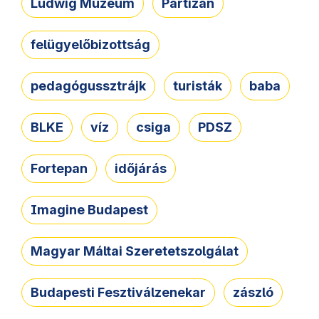
Ludwig Múzeum
Partizán
felügyelőbizottság
pedagógussztrájk
turisták
baba
BLKE
víz
csiga
PDSZ
Fortepan
időjárás
Imagine Budapest
Magyar Máltai Szeretetszolgálat
Budapesti Fesztiválzenekar
zászló