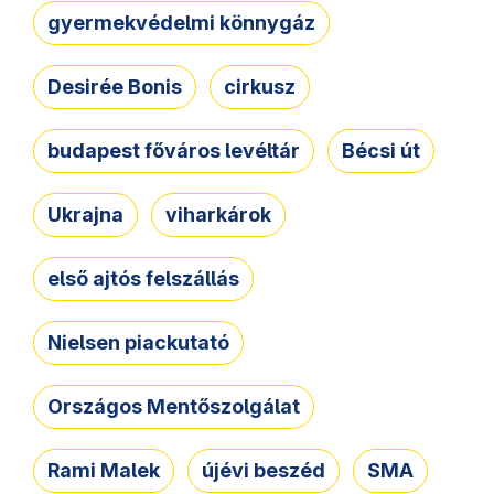
gyermekvédelmi könnygáz
Desirée Bonis
cirkusz
budapest főváros levéltár
Bécsi út
Ukrajna
viharkárok
első ajtós felszállás
Nielsen piackutató
Országos Mentőszolgálat
Rami Malek
újévi beszéd
SMA