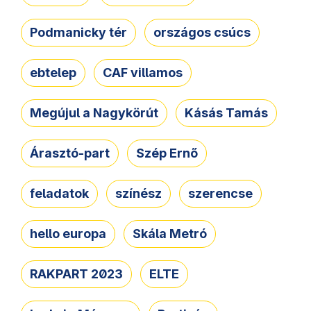
Podmanicky tér
országos csúcs
ebtelep
CAF villamos
Megújul a Nagykörút
Kásás Tamás
Árasztó-part
Szép Ernő
feladatok
színész
szerencse
hello europa
Skála Metró
RAKPART 2023
ELTE