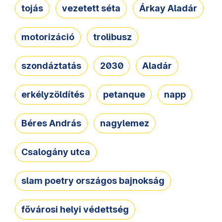
tojás
vezetett séta
Árkay Aladár
motorizáció
trolibusz
szondáztatás
2030
Aladár
erkélyzöldítés
petanque
napp
Béres András
nagylemez
Csalogány utca
slam poetry országos bajnokság
fővárosi helyi védettség