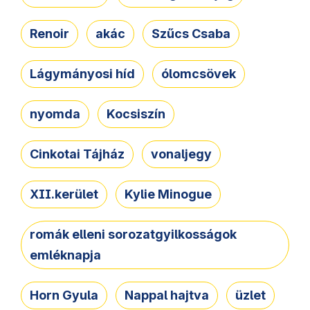
Renoir
akác
Szűcs Csaba
Lágymányosi híd
ólomcsövek
nyomda
Kocsiszín
Cinkotai Tájház
vonaljegy
XII.kerület
Kylie Minogue
romák elleni sorozatgyilkosságok
emléknapja
Horn Gyula
Nappal hajtva
üzlet