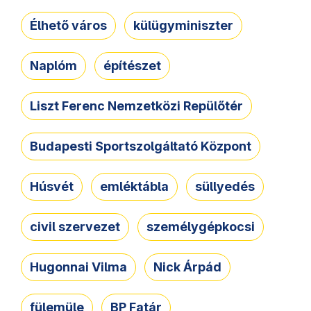
Élhető város
külügyminiszter
Naplóm
építészet
Liszt Ferenc Nemzetközi Repülőtér
Budapesti Sportszolgáltató Központ
Húsvét
emléktábla
süllyedés
civil szervezet
személygépkocsi
Hugonnai Vilma
Nick Árpád
fülemüle
BP Fatár