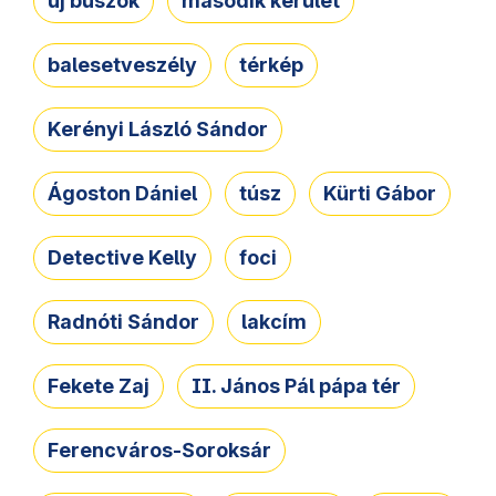
új buszok
második kerület
balesetveszély
térkép
Kerényi László Sándor
Ágoston Dániel
túsz
Kürti Gábor
Detective Kelly
foci
Radnóti Sándor
lakcím
Fekete Zaj
II. János Pál pápa tér
Ferencváros-Soroksár