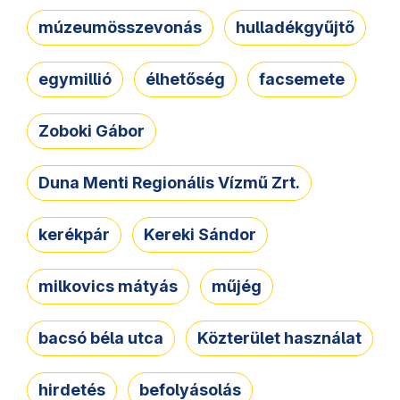
múzeumösszevonás
hulladékgyűjtő
egymillió
élhetőség
facsemete
Zoboki Gábor
Duna Menti Regionális Vízmű Zrt.
kerékpár
Kereki Sándor
milkovics mátyás
műjég
bacsó béla utca
Közterület használat
hirdetés
befolyásolás