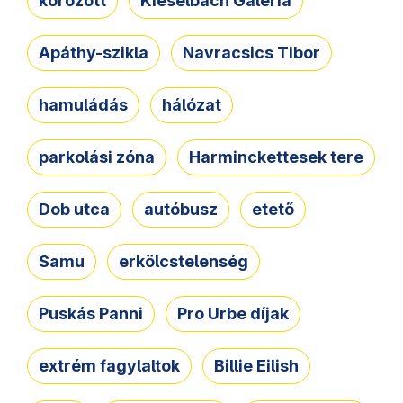
körözött
Kieselbach Galéria
Apáthy-szikla
Navracsics Tibor
hamuládás
hálózat
parkolási zóna
Harminckettesek tere
Dob utca
autóbusz
etető
Samu
erkölcstelenség
Puskás Panni
Pro Urbe díjak
extrém fagylaltok
Billie Eilish