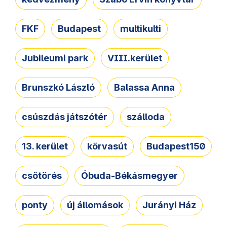
FKF
Budapest
multikulti
Jubileumi park
VIII.kerület
Brunszkó László
Balassa Anna
csúszdás játszótér
szálloda
13. kerület
körvasút
Budapest150
csőtörés
Óbuda-Békásmegyer
ponty
új állomások
Jurányi Ház