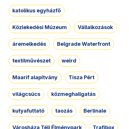
katolikus egyházfő
Közlekedési Múzeum
Vállalkozások
áremelkedés
Belgrade Waterfront
textilművészet
weird
Maarif alapítvány
Tisza Pért
világcsúcs
közmeghallgatás
kutyafuttató
taozás
Berlinale
Városháza Téli Élménypark
Trafibox