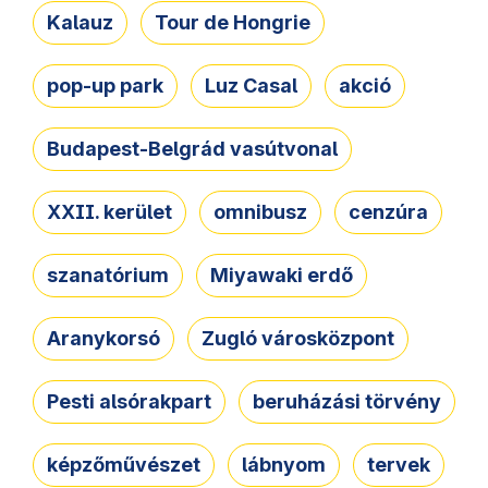
Kalauz
Tour de Hongrie
pop-up park
Luz Casal
akció
Budapest-Belgrád vasútvonal
XXII. kerület
omnibusz
cenzúra
szanatórium
Miyawaki erdő
Aranykorsó
Zugló városközpont
Pesti alsórakpart
beruházási törvény
képzőművészet
lábnyom
tervek