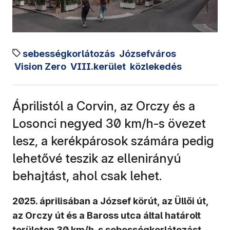
sebességkorlátozás
Józsefváros
Vision Zero
VIII.kerület
közlekedés
Áprilistól a Corvin, az Orczy és a
Losonci negyed 30 km/h-s övezet
lesz, a kerékpárosok számára pedig
lehetővé teszik az ellenirányú
behajtást, ahol csak lehet.
2025. áprilisában a József körút, az Üllői út,
az Orczy út és a Baross utca által határolt
területen 30 km/h-s
sebességkorlátozást