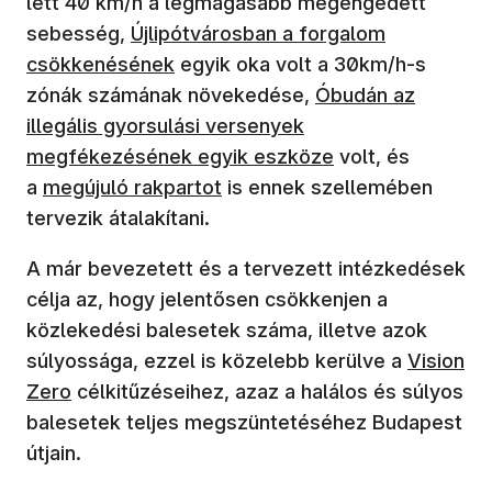
lett 40 km/h a legmagasabb megengedett
sebesség,
Újlipótvárosban a forgalom
csökkenésének
egyik oka volt a 30km/h-s
zónák számának növekedése,
Óbudán az
illegális gyorsulási versenyek
megfékezésének egyik eszköze
volt, és
a
megújuló rakpartot
is ennek szellemében
tervezik átalakítani.
A már bevezetett és a tervezett intézkedések
célja az, hogy jelentősen csökkenjen a
közlekedési balesetek száma, illetve azok
súlyossága, ezzel is közelebb kerülve a
Vision
Zero
célkitűzéseihez, azaz a halálos és súlyos
balesetek teljes megszüntetéséhez Budapest
útjain.