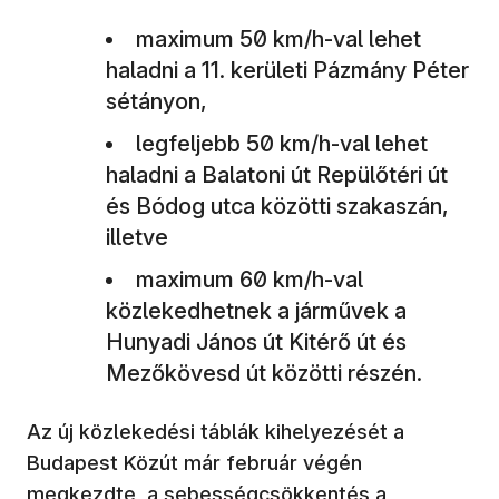
maximum 50 km/h-val lehet
haladni a 11. kerületi Pázmány Péter
sétányon,
legfeljebb 50 km/h-val lehet
haladni a Balatoni út Repülőtéri út
és Bódog utca közötti szakaszán,
illetve
maximum 60 km/h-val
közlekedhetnek a járművek a
Hunyadi János út Kitérő út és
Mezőkövesd út közötti részén.
Az új közlekedési táblák kihelyezését a
Budapest Közút már február végén
(új ablakban
megkezdte, a sebességcsökkentés a