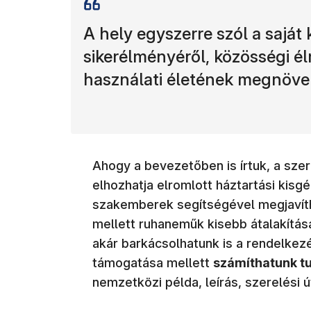
A hely egyszerre szól a saját 
sikerélményéről, közösségi é
használati életének megnövel
Ahogy a bevezetőben is írtuk, a sze
elhozhatja elromlott háztartási kisg
szakemberek segítségével megjavíth
mellett ruhaneműk kisebb átalakítás
akár barkácsolhatunk is a rendelke
támogatása mellett
számíthatunk 
nemzetközi példa, leírás, szerelési 