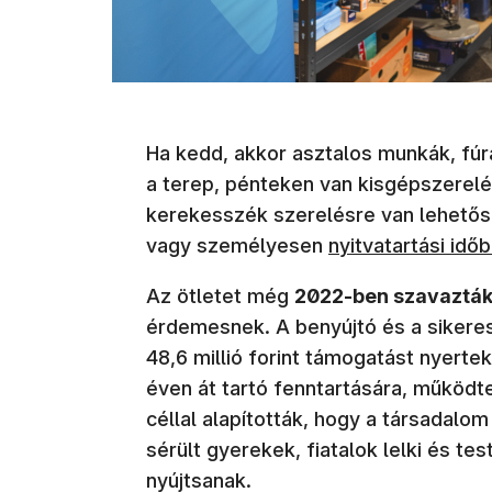
Ha kedd, akkor asztalos munkák, fúr
a terep, pénteken van kisgépszerel
kerekesszék szerelésre van lehetős
vagy személyesen
nyitvatartási idő
Az ötletet még
2022-ben szavazták
érdemesnek. A benyújtó és a sikeres 
48,6 millió forint támogatást nyert
éven át tartó fenntartására, működt
céllal alapították, hogy a társadalom
sérült gyerekek, fiatalok lelki és tes
nyújtsanak.