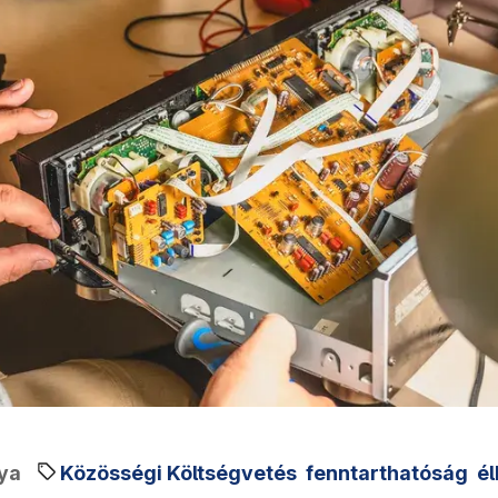
ya
Közösségi Költségvetés
fenntarthatóság
él