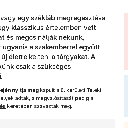
ás vagy egy székláb megragasztása
egy klasszikus értelemben vett
yat és megcsinálják nekünk,
t ugyanis a szakemberrel együtt
új életre kelteni a tárgyakat. A
ekünk csak a szükséges
.
ején nyitja meg
kapuit a 8. kerületi Teleki
helyek adták, a megvalósítását pedig a
g)
tés
keretében szavazták meg.