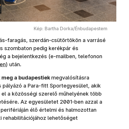
Kép: Bartha Dorka/Énbudapestem
ás-faragás, szerdán-csütörtökön a varrásé
és szombaton pedig kerékpár és
ég a bejelentkezés (e-mailben, telefonon
ben
) után.
 meg a budapestiek
megvalósításra
pályázó a Para-fitt Sportegyesület, akik
ek el a közösségi szerelő műhelyének több
etésére. Az egyesületet 2001-ben azzal a
 perifériáján élő értelmi és halmozottan
ti rehabilitációjához lehetőséget