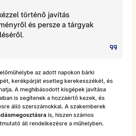
kézzel történő javítás
lményről és persze a tárgyak
éséről.
relőműhelybe az adott napokon bárki
épét, kerékpárját esetleg kerekesszékét, és
atja. A meghibásodott kisgépek javítása
aiban is segítenek a hozzáértő kezek, és
zésre álló szerszámokkal. A szakemberek
tudásmegosztásra
is, hiszen számos
útmutató áll rendelkezésre a műhelyben.