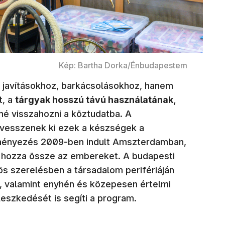
Kép: Bartha Dorka/Énbudapestem
 javításokhoz, barkácsolásokhoz, hanem
t, a
tárgyak hosszú távú használatának,
né visszahozni a köztudatba. A
 vesszenek ki ezek a készségek a
eményezés 2009-ben indult Amszterdamban,
 hozza össze az embereket. A budapesti
s szerelésben a társadalom perifériáján
k, valamint enyhén és közepesen értelmi
lleszkedését is segíti a program.