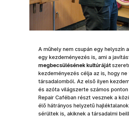
A műhely nem csupán egy helyszín a
egy kezdeményezés is, ami a javítás
megbecsülésének kultúráját
szeret
kezdeményezés célja az is, hogy ne
társadalomból. Az első ilyen kezd
és azóta világszerte számos ponton
Repair Caféban részt vesznek a közö
élő hátrányos helyzetű hajléktalano
sérültek is, akiknek a társadalmi bei