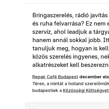
Bringaszerelés, rádió javít
és ruha felvarrása? Ez nem 
szerviz, ahol leadjuk a tárg
hanem annál sokkal jobb. It
tanuljuk meg, hogyan is kell 
közös szerelés ingyenes, n
alkatrészeket kell beszerezni
(új ablakban nyílik meg)
Repair Café Budapest
december els
Téren, a mintát a holland szerelőmű
(új ablakban nyílik me
budapestiek a
Közösségi Költségve