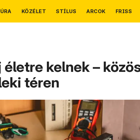
TÚRA
KÖZÉLET
STÍLUS
ARCOK
FRISS
j életre kelnek – közö
leki téren