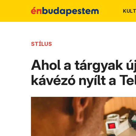
KUL
STÍLUS
Ahol a tárgyak ú
kávézó nyílt a Te