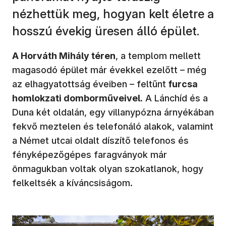
nézhettük meg, hogyan kelt életre a
hosszú évekig üresen álló épület.
A Horváth Mihály téren
, a templom mellett
magasodó épület már évekkel ezelőtt – még
az elhagyatottság éveiben – feltűnt
furcsa
homlokzati domborműveivel
. A Lánchíd és a
Duna két oldalán, egy villanypózna árnyékában
fekvő meztelen és telefonáló alakok, valamint
a Német utcai oldalt díszítő telefonos és
fényképezőgépes faragványok már
önmagukban voltak olyan szokatlanok, hogy
felkeltsék a kíváncsiságom.