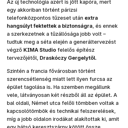
Az új technológia azért is jött kapóra, mert
egy akkoriban történt párizsi
telefonközpontos tűzeset után
extra
hangsúlyt fektettek a biztonságra
, és ennek
a szerkezetnek a tűzállósága jobb volt –
tudtuk meg a séta elején a generáltervezést
végző
KIMA Studio
felelős építész
tervezőjétől,
Draskóczy Gergelytől
.
Szintén a francia fővárosban történt
szerencsétlenség miatt lett ilyen furcsa az
épület tagolása is. Ha szemben megállunk
vele, látványosan két részből áll az épület. A
bal oldali, Német utca felőli tömbben voltak a
kapcsolótömbök és technikai felszerelések,
míg a jobb oldalon irodákat alakítottak ki, amit
egy hátsó keresztszárny kötött össze.