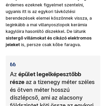
érdemes ezeknek figyelmet szentelni,
ugyanis itt is az egykori távközlési
berendezések elemei köszönnek vissza, a
leginkább a mai villanyoszlopok kerámia
kagylóira hasonlító díszekkel. De látunk
sistergő villámokat és cikázó elektromos
jeleket
is, persze csak kőbe faragva.
Az
épület legelképesztőbb
része
az a tizenegy méter széles
és ötven méter hosszú
díszlépcső, ami az alacsony
földszintet köti össze az egykori