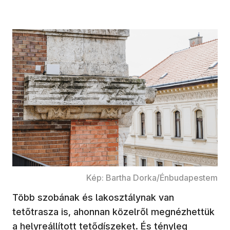
Kép: Bartha Dorka/Énbudapestem
Több szobának és lakosztálynak van
tetőtrasza is, ahonnan közelről megnézhettük
a helyreállított tetődíszeket. És tényleg