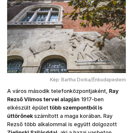
Kép: Bartha Dorka/Énbudapestem
A város második telefonközpontjaként,
Ray
Rezső Vilmos tervei alapján
1917-ben
elkészült épület
több szempontból is
úttörőnek
számított a maga korában. Ray
Rezső több alkalommal is együtt dolgozott
Zielinski Szilárddal
, aki a hazai vasbeton