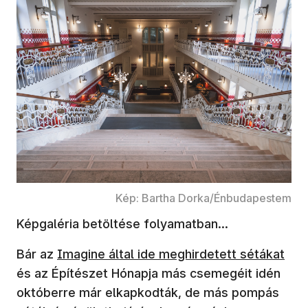
Kép: Bartha Dorka/Énbudapestem
Képgaléria betöltése folyamatban...
(új ablakban nyílik meg)
Bár az
Imagine által ide meghirdetett sétákat
és az Építészet Hónapja más csemegéit idén
októberre már elkapkodták, de más pompás