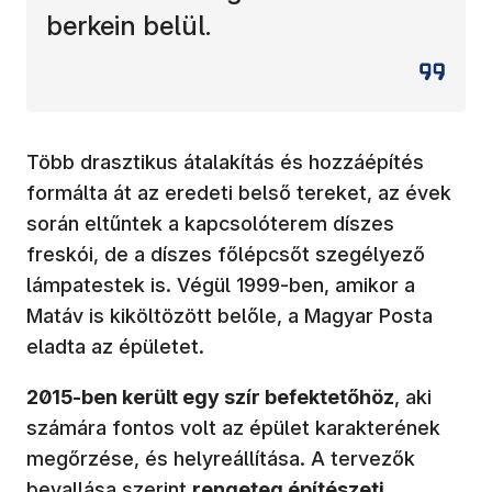
berkein belül.
Több drasztikus átalakítás és hozzáépítés
formálta át az eredeti belső tereket, az évek
során eltűntek a kapcsolóterem díszes
freskói, de a díszes főlépcsőt szegélyező
lámpatestek is. Végül 1999-ben, amikor a
Matáv is kiköltözött belőle, a Magyar Posta
eladta az épületet.
2015-ben került egy szír befektetőhöz
, aki
számára fontos volt az épület karakterének
megőrzése, és helyreállítása. A tervezők
bevallása szerint
rengeteg építészeti