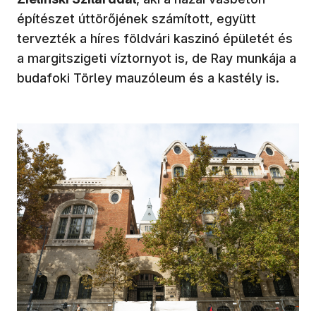
építészet úttörőjének számított, együtt
tervezték a híres földvári kaszinó épületét és
a margitszigeti víztornyot is, de Ray munkája a
budafoki Törley mauzóleum és a kastély is.