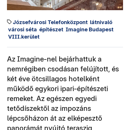
Józsefvárosi Telefonközpont
látnivaló
városi séta
építészet
Imagine Budapest
VIII.kerület
Az Imagine-nel bejárhattuk a
nemrégiben csodásan felújított, és
két éve ötcsillagos hotelként
működő egykori ipari-építészeti
remeket. Az egészen egyedi
tetődíszektől az impozáns
lépcsőházon át az elképesztő
panorámát nyújtó teraszig