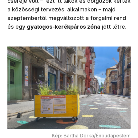
cseréje volt – ezt itt lakók és dolgozók kértek
a közösségi tervezési alkalmakon – majd
szeptembertől megváltozott a forgalmi rend
és egy
gyalogos-kerékpáros zóna
jött létre.
Kép: Bartha Dorka/Énbudapestem