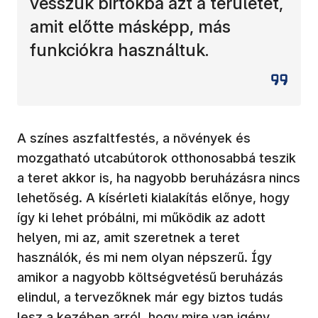
vesszük birtokba azt a területet,
amit előtte másképp, más
funkciókra használtuk.
A színes aszfaltfestés, a növények és
mozgatható utcabútorok otthonosabbá teszik
a teret akkor is, ha nagyobb beruházásra nincs
lehetőség. A kísérleti kialakítás előnye, hogy
így ki lehet próbálni, mi működik az adott
helyen, mi az, amit szeretnek a teret
használók, és mi nem olyan népszerű. Így
amikor a nagyobb költségvetésű beruházás
elindul, a tervezőknek már egy biztos tudás
lesz a kezében arról, hogy mire van igény.