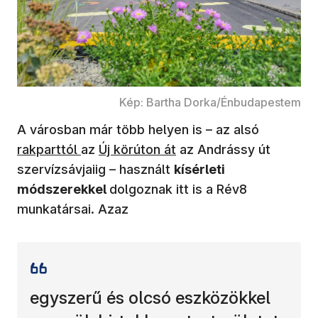
Kép: Bartha Dorka/Énbudapestem
A városban már több helyen is – az alsó
rakparttól
az
Új körúton át
az Andrássy út
szervízsávjaiig – használt
kísérleti
módszerekkel
dolgoznak itt is a Rév8
munkatársai. Azaz
egyszerű és olcsó eszközökkel