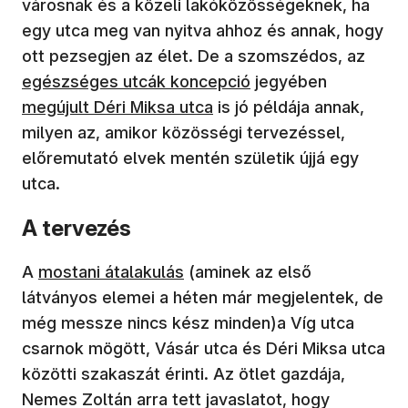
városnak és a közeli lakóközösségeknek, ha
egy utca meg van nyitva ahhoz és annak, hogy
ott pezsegjen az élet. De a szomszédos, az
egészséges utcák koncepció
jegyében
megújult Déri Miksa utca
is jó példája annak,
milyen az, amikor közösségi tervezéssel,
előremutató elvek mentén születik újjá egy
utca.
A tervezés
A
mostani átalakulás
(aminek az első
látványos elemei a héten már megjelentek, de
még messze nincs kész minden)a Víg utca
csarnok mögött, Vásár utca és Déri Miksa utca
közötti szakaszát érinti. Az ötlet gazdája,
Nemes Zoltán arra tett javaslatot, hogy