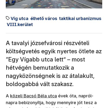
Víg utca
élhető város
taktikai urbanizmus
VIII.kerület
A tavalyi józsefvárosi részvételi
költségvetés egyik nyertes ötlete az
“Egy Vígabb utca lett” – most
hétvégén bemutatkozik a
nagyközönségnek is az átalakult,
boldogabbá vált szakasz.
(új ablakban nyílik meg)
A
közeli Bacsó Béla utca
évek óta, napról-
napra bebizonyítja, hogy mennyire jót tesz a