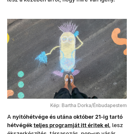
Kép: Bartha Dorka/Énbudapestem
A
nyitóhétvége és utána október 21-ig tartó
hétvégék
teljes programját itt éritek el
, lesz
ékszerkészítés, társasozás, pop–up vásár,